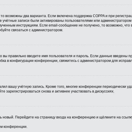
 то возможны два варианта. Если включена поддержка COPPA и при регистрац
ые учётные записи были активированы пользователями или администратором 
ученным инструкциям. Если email-сообщение не получено, то возможно, что 
обуйте связаться с администратором.
о вы правильно вводите имя пользователя и пароль. Если данные введены пр
ибка в конфигурации конференции, свяжитесь с администратором для исправл
алил вашу учётную запись. Кроме того, многие конференции периодически у
е зарегистрироваться снова и активнее участвовать в дискуссиях.
ить новый. Перейдите на страницу входа на конференцию и щёлкните на ссыл
ом конференции.