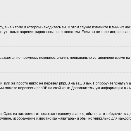
 а не к тому, в котором находитесь вы. В этом случае измените в личных наст
, могут только зарегистрированные пользователи. Если вы не зарегистрирован
ображается по-прежнему неверное, значит, неправильно установлено время н
, или же просто никто не перевёл phpBB на ваш язык. Попробуйте узнать у
 сами можете перевести phpBB на свой язык. Дополнительную информацию вы 
. Одно из них может относиться к вашему званию, обычно это звёздочки, ква
крупное, изображение известно как «аватара» и обычно уникально для каждог