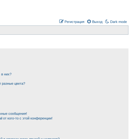
Регистрация
Выход
Dark mode
 в них?
т разные цвета?
чные сообщения!
l от кого-то с этой конференции!