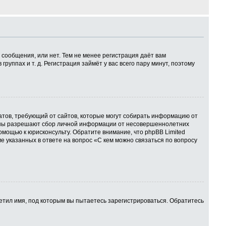
 сообщения, или нет. Тем не менее регистрация даёт вам
ппах и т. д. Регистрация займёт у вас всего пару минут, поэтому
 Штатов, требующий от сайтов, которые могут собирать информацию от
куны разрешают сбор личной информации от несовершеннолетних
омощью к юрисконсульту. Обратите внимание, что phpBB Limited
указанных в ответе на вопрос «С кем можно связаться по вопросу
етил имя, под которым вы пытаетесь зарегистрироваться. Обратитесь