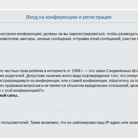
Вход на конференцию и регистрация
ор настроил конференцию: должны ли вы зарегистрироваться, чтобы размещать
телям: аватары, личные сообщения, отправка email-сообщений, участие в гру
 защите частных прав ребёнка в интернете от 1998 г. — это закон Соединённых
сие родителей. Допустимо наличие иного вида подтверждения того, что опе
егистрирующемуся на конференции, или к самой конференции, обратитесь за п
 правовым вопросам и не является объектом юридических отношений, кроме 
х с этой конференцией?».
кой силы.
.
ользователей. Также возможно, что он заблокировал ваш IP-адрес или запр