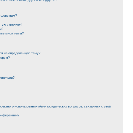
й в списках моих друзей и недругов?
и форумам?
стую страницу!
и?
ные мной темы?
ься на определённую тему?
форум?
ференции?
ректного использования и/или юридических вопросов, связанных с этой
конференции?