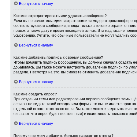
Вернуться к началу
Как мне отредактировать или удалить сообщение?
Если вы не являетесь администратором или модератором конференци
соответствующем сообщении, иногда только в течение ограниченного 
правок, а также дату и время последней из них. Эта надпись не поя
усмотрению. Учтите, что обычные пользователи не могут удалить сооб
Вернуться к началу
Как мне добавить подпись к своему сообщению?
Чтобы добавить подпись к сообщению, вы должны сначала создать её
добавилась. Вы также можете настроить добавление подписи по умо
разделе. Несмотря на это, вы сможете отменить добавление подпис
Вернуться к началу
Как мне создать опрос?
При создании темы или редактировании первого сообщения темы щёл
если вы не видите такой вкладки или формы, то вы не имеете прав на
отдельной строке текстового поля. Вы также можете задать количест
означает, что опрос будет постоянным) и возможность пользователей
Вернуться к началу
Почему я не могу добавить больше вариантов ответа?