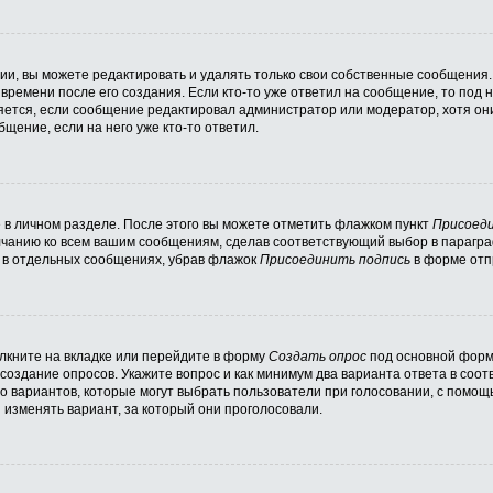
и, вы можете редактировать и удалять только свои собственные сообщения.
времени после его создания. Если кто-то уже ответил на сообщение, то под
вляется, если сообщение редактировал администратор или модератор, хотя он
щение, если на него уже кто-то ответил.
 в личном разделе. После этого вы можете отметить флажком пункт
Присоеди
лчанию ко всем вашим сообщениям, сделав соответствующий выбор в парагр
и в отдельных сообщениях, убрав флажок
Присоединить подпись
в форме отп
кните на вкладке или перейдите в форму
Создать опрос
под основной формо
 создание опросов. Укажите вопрос и как минимум два варианта ответа в соо
во вариантов, которые могут выбрать пользователи при голосовании, с помощ
 изменять вариант, за который они проголосовали.