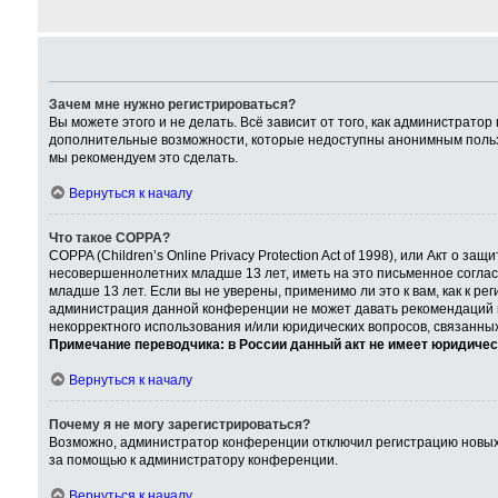
Зачем мне нужно регистрироваться?
Вы можете этого и не делать. Всё зависит от того, как администрат
дополнительные возможности, которые недоступны анонимным пользова
мы рекомендуем это сделать.
Вернуться к началу
Что такое COPPA?
COPPA (Children’s Online Privacy Protection Act of 1998), или Акт о
несовершеннолетних младше 13 лет, иметь на это письменное согла
младше 13 лет. Если вы не уверены, применимо ли это к вам, как к р
администрация данной конференции не может давать рекомендаций по
некорректного использования и/или юридических вопросов, связанны
Примечание переводчика: в России данный акт не имеет юридичес
Вернуться к началу
Почему я не могу зарегистрироваться?
Возможно, администратор конференции отключил регистрацию новых п
за помощью к администратору конференции.
Вернуться к началу