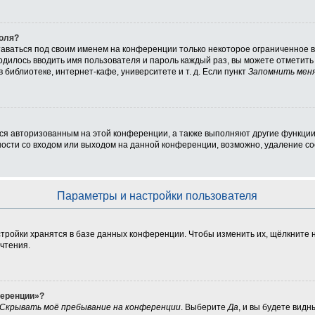
роля?
таваться под своим именем на конференции только некоторое ограниченное вр
ходилось вводить имя пользователя и пароль каждый раз, вы можете отметит
библиотеке, интернет-кафе, университете и т. д. Если пункт
Запомнить мен
ься авторизованным на этой конференции, а также выполняют другие функции
сти со входом или выходом на данной конференции, возможно, удаление coo
Параметры и настройки пользователя
тройки хранятся в базе данных конференции. Чтобы изменить их, щёлкните 
очтения.
ференции»?
Скрывать моё пребывание на конференции
. Выберите
Да
, и вы будете вид