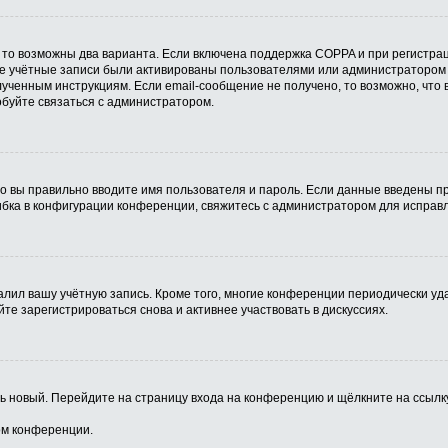
 то возможны два варианта. Если включена поддержка COPPA и при регистрац
ые учётные записи были активированы пользователями или администратором 
ученным инструкциям. Если email-сообщение не получено, то возможно, что 
обуйте связаться с администратором.
о вы правильно вводите имя пользователя и пароль. Если данные введены пр
ибка в конфигурации конференции, свяжитесь с администратором для исправл
алил вашу учётную запись. Кроме того, многие конференции периодически у
е зарегистрироваться снова и активнее участвовать в дискуссиях.
ить новый. Перейдите на страницу входа на конференцию и щёлкните на ссыл
ом конференции.