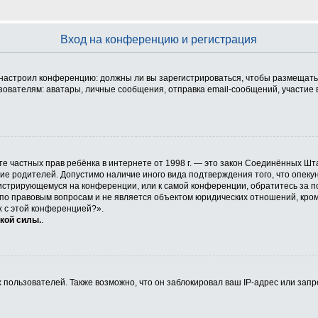
Вход на конференцию и регистрация
ор настроил конференцию: должны ли вы зарегистрироваться, чтобы размещать
телям: аватары, личные сообщения, отправка email-сообщений, участие в гру
 защите частных прав ребёнка в интернете от 1998 г. — это закон Соединённых
сие родителей. Допустимо наличие иного вида подтверждения того, что опе
егистрирующемуся на конференции, или к самой конференции, обратитесь за п
 правовым вопросам и не является объектом юридических отношений, кроме 
х с этой конференцией?».
кой силы.
.
ользователей. Также возможно, что он заблокировал ваш IP-адрес или запр