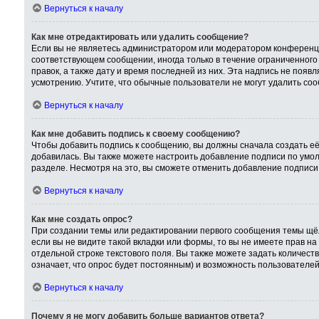
Вернуться к началу
Как мне отредактировать или удалить сообщение?
Если вы не являетесь администратором или модератором конференци
соответствующем сообщении, иногда только в течение ограниченного 
правок, а также дату и время последней из них. Эта надпись не поя
усмотрению. Учтите, что обычные пользователи не могут удалить сооб
Вернуться к началу
Как мне добавить подпись к своему сообщению?
Чтобы добавить подпись к сообщению, вы должны сначала создать её
добавилась. Вы также можете настроить добавление подписи по умо
разделе. Несмотря на это, вы сможете отменить добавление подпис
Вернуться к началу
Как мне создать опрос?
При создании темы или редактировании первого сообщения темы щёл
если вы не видите такой вкладки или формы, то вы не имеете прав на
отдельной строке текстового поля. Вы также можете задать количест
означает, что опрос будет постоянным) и возможность пользователей
Вернуться к началу
Почему я не могу добавить больше вариантов ответа?