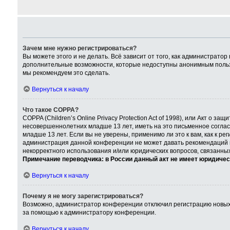
Зачем мне нужно регистрироваться?
Вы можете этого и не делать. Всё зависит от того, как администрат
дополнительные возможности, которые недоступны анонимным пользова
мы рекомендуем это сделать.
Вернуться к началу
Что такое COPPA?
COPPA (Children’s Online Privacy Protection Act of 1998), или Акт о
несовершеннолетних младше 13 лет, иметь на это письменное согла
младше 13 лет. Если вы не уверены, применимо ли это к вам, как к р
администрация данной конференции не может давать рекомендаций по
некорректного использования и/или юридических вопросов, связанны
Примечание переводчика: в России данный акт не имеет юридичес
Вернуться к началу
Почему я не могу зарегистрироваться?
Возможно, администратор конференции отключил регистрацию новых п
за помощью к администратору конференции.
Вернуться к началу