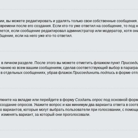
и, вы можете редактировать и удалять только свои собственные сообщения.
времени после его создания. Если кто-то уже ответил на сообщение, то под
вляется, если сообщение редактировал администратор или модератор, хотя он
щение, если на него уже кто-то ответил.
 в личном разделе. После этого вы можете отметить флажком пункт
Присоеди
лчанию ко всем вашим сообщениям, сделав соответствующий выбор в парагр
и в отдельных сообщениях, убрав флажок
Присоединить подпись
в форме отп
кните на вкладке или перейдите в форму
Создать опрос
под основной формо
 создание опросов. Укажите вопрос и как минимум два варианта ответа в соо
во вариантов, которые могут выбрать пользователи при голосовании, с помощ
 изменять вариант, за который они проголосовали.