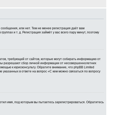
 сообщения, или нет. Тем не менее регистрация даёт вам
ппах и т. д. Регистрация займёт у вас всего пару минут, поэтому
 Штатов, требующий от сайтов, которые могут собирать информацию от
куны разрешают сбор личной информации от несовершеннолетних
омощью к юрисконсульту. Обратите внимание, что phpBB Limited
указанных в ответе на вопрос «С кем можно связаться по вопросу
етил имя, под которым вы пытаетесь зарегистрироваться. Обратитесь