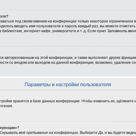
роля?
таваться под своим именем на конференции только некоторое ограниченное вр
ходилось вводить имя пользователя и пароль каждый раз, вы можете отметит
библиотеке, интернет-кафе, университете и т. д. Если пункт
Запомнить мен
ься авторизованным на этой конференции, а также выполняют другие функции
сти со входом или выходом на данной конференции, возможно, удаление coo
Параметры и настройки пользователя
тройки хранятся в базе данных конференции. Чтобы изменить их, щёлкните 
очтения.
ференции»?
Скрывать моё пребывание на конференции
. Выберите
Да
, и вы будете вид