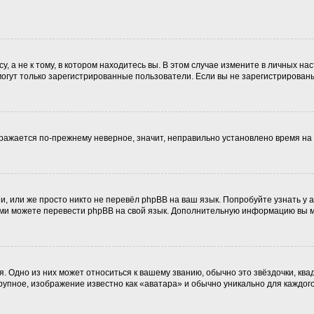
 а не к тому, в котором находитесь вы. В этом случае измените в личных наст
, могут только зарегистрированные пользователи. Если вы не зарегистрирован
ображается по-прежнему неверное, значит, неправильно установлено время н
, или же просто никто не перевёл phpBB на ваш язык. Попробуйте узнать у
 сами можете перевести phpBB на свой язык. Дополнительную информацию вы 
. Одно из них может относиться к вашему званию, обычно это звёздочки, ква
крупное, изображение известно как «аватара» и обычно уникально для каждог