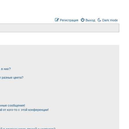
Регистрация
Выход
Dark mode
 в них?
т разные цвета?
чные сообщения!
l от кого-то с этой конференции!