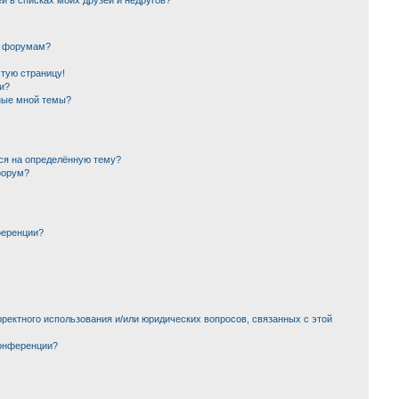
й в списках моих друзей и недругов?
и форумам?
стую страницу!
и?
ные мной темы?
ься на определённую тему?
форум?
ференции?
ректного использования и/или юридических вопросов, связанных с этой
конференции?