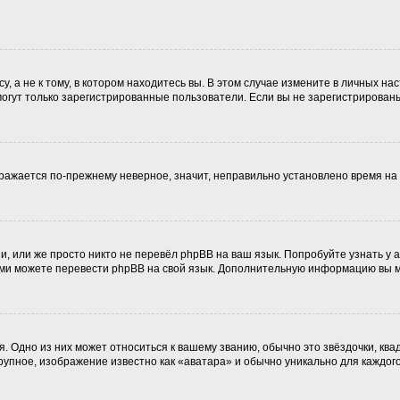
 а не к тому, в котором находитесь вы. В этом случае измените в личных наст
, могут только зарегистрированные пользователи. Если вы не зарегистрирован
ображается по-прежнему неверное, значит, неправильно установлено время н
, или же просто никто не перевёл phpBB на ваш язык. Попробуйте узнать у
 сами можете перевести phpBB на свой язык. Дополнительную информацию вы 
. Одно из них может относиться к вашему званию, обычно это звёздочки, ква
крупное, изображение известно как «аватара» и обычно уникально для каждог