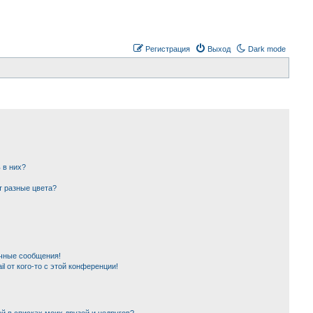
Регистрация
Выход
Dark mode
 в них?
т разные цвета?
чные сообщения!
l от кого-то с этой конференции!