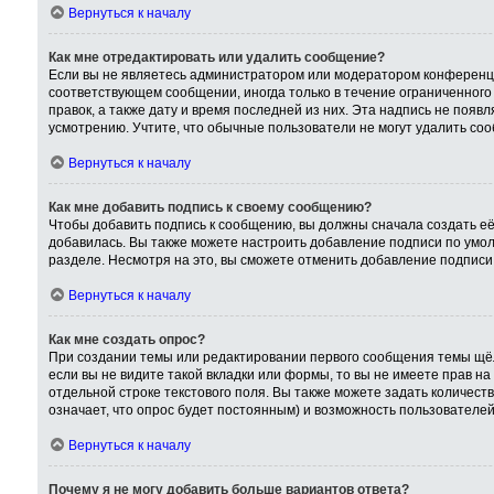
Вернуться к началу
Как мне отредактировать или удалить сообщение?
Если вы не являетесь администратором или модератором конференци
соответствующем сообщении, иногда только в течение ограниченного 
правок, а также дату и время последней из них. Эта надпись не поя
усмотрению. Учтите, что обычные пользователи не могут удалить сооб
Вернуться к началу
Как мне добавить подпись к своему сообщению?
Чтобы добавить подпись к сообщению, вы должны сначала создать её
добавилась. Вы также можете настроить добавление подписи по умо
разделе. Несмотря на это, вы сможете отменить добавление подпис
Вернуться к началу
Как мне создать опрос?
При создании темы или редактировании первого сообщения темы щёл
если вы не видите такой вкладки или формы, то вы не имеете прав на
отдельной строке текстового поля. Вы также можете задать количест
означает, что опрос будет постоянным) и возможность пользователей
Вернуться к началу
Почему я не могу добавить больше вариантов ответа?