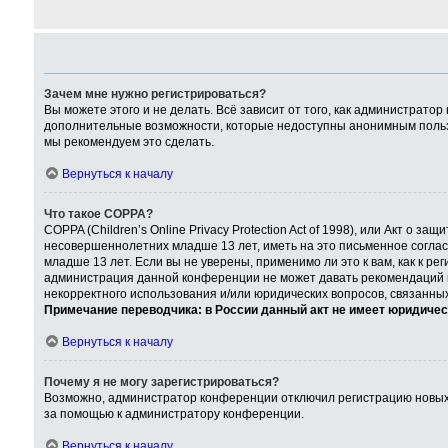
Зачем мне нужно регистрироваться?
Вы можете этого и не делать. Всё зависит от того, как администрат
дополнительные возможности, которые недоступны анонимным пользова
мы рекомендуем это сделать.
Вернуться к началу
Что такое COPPA?
COPPA (Children’s Online Privacy Protection Act of 1998), или Акт о
несовершеннолетних младше 13 лет, иметь на это письменное согла
младше 13 лет. Если вы не уверены, применимо ли это к вам, как к р
администрация данной конференции не может давать рекомендаций по
некорректного использования и/или юридических вопросов, связанны
Примечание переводчика: в России данный акт не имеет юридичес
Вернуться к началу
Почему я не могу зарегистрироваться?
Возможно, администратор конференции отключил регистрацию новых п
за помощью к администратору конференции.
Вернуться к началу