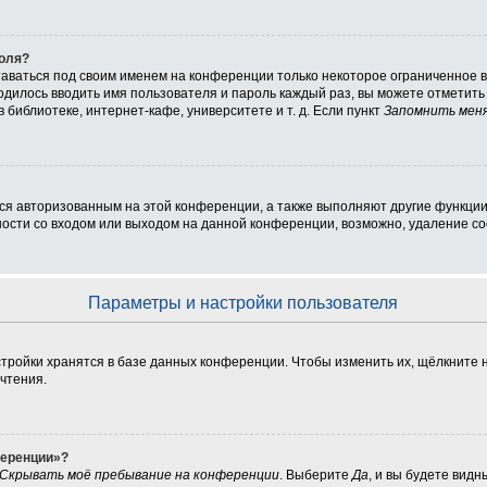
роля?
таваться под своим именем на конференции только некоторое ограниченное вр
ходилось вводить имя пользователя и пароль каждый раз, вы можете отметит
библиотеке, интернет-кафе, университете и т. д. Если пункт
Запомнить мен
ься авторизованным на этой конференции, а также выполняют другие функции
сти со входом или выходом на данной конференции, возможно, удаление coo
Параметры и настройки пользователя
тройки хранятся в базе данных конференции. Чтобы изменить их, щёлкните 
очтения.
ференции»?
Скрывать моё пребывание на конференции
. Выберите
Да
, и вы будете вид