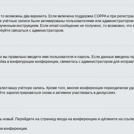
 то возможны два варианта. Если включена поддержка COPPA и при регистрац
ые учётные записи были активированы пользователями или администратором 
ученным инструкциям. Если email-сообщение не получено, то возможно, что 
обуйте связаться с администратором.
о вы правильно вводите имя пользователя и пароль. Если данные введены пр
ибка в конфигурации конференции, свяжитесь с администратором для исправл
алил вашу учётную запись. Кроме того, многие конференции периодически у
е зарегистрироваться снова и активнее участвовать в дискуссиях.
ить новый. Перейдите на страницу входа на конференцию и щёлкните на ссыл
ом конференции.