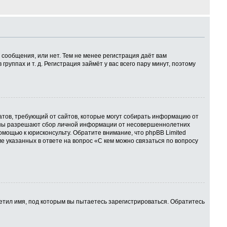
 сообщения, или нет. Тем не менее регистрация даёт вам
ппах и т. д. Регистрация займёт у вас всего пару минут, поэтому
 Штатов, требующий от сайтов, которые могут собирать информацию от
куны разрешают сбор личной информации от несовершеннолетних
омощью к юрисконсульту. Обратите внимание, что phpBB Limited
указанных в ответе на вопрос «С кем можно связаться по вопросу
етил имя, под которым вы пытаетесь зарегистрироваться. Обратитесь