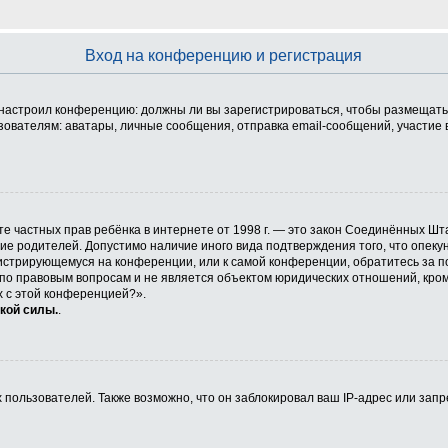
Вход на конференцию и регистрация
ор настроил конференцию: должны ли вы зарегистрироваться, чтобы размещать
телям: аватары, личные сообщения, отправка email-сообщений, участие в гру
 защите частных прав ребёнка в интернете от 1998 г. — это закон Соединённых
сие родителей. Допустимо наличие иного вида подтверждения того, что опе
егистрирующемуся на конференции, или к самой конференции, обратитесь за п
 правовым вопросам и не является объектом юридических отношений, кроме 
х с этой конференцией?».
кой силы.
.
ользователей. Также возможно, что он заблокировал ваш IP-адрес или запр