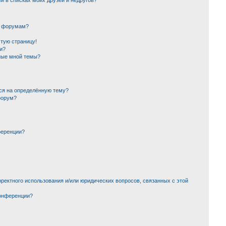
й в списках моих друзей и недругов?
и форумам?
стую страницу!
и?
ные мной темы?
ься на определённую тему?
форум?
ференции?
ректного использования и/или юридических вопросов, связанных с этой
конференции?