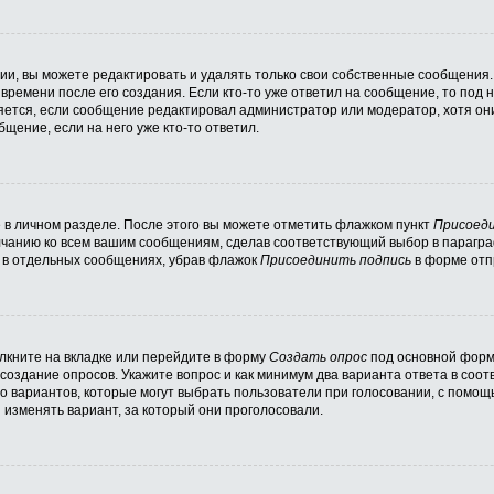
и, вы можете редактировать и удалять только свои собственные сообщения.
времени после его создания. Если кто-то уже ответил на сообщение, то под
вляется, если сообщение редактировал администратор или модератор, хотя он
щение, если на него уже кто-то ответил.
 в личном разделе. После этого вы можете отметить флажком пункт
Присоеди
лчанию ко всем вашим сообщениям, сделав соответствующий выбор в парагр
и в отдельных сообщениях, убрав флажок
Присоединить подпись
в форме отп
кните на вкладке или перейдите в форму
Создать опрос
под основной формо
 создание опросов. Укажите вопрос и как минимум два варианта ответа в соо
во вариантов, которые могут выбрать пользователи при голосовании, с помощ
 изменять вариант, за который они проголосовали.