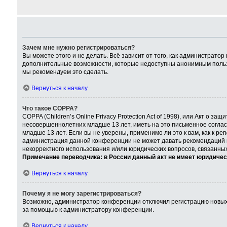
Зачем мне нужно регистрироваться?
Вы можете этого и не делать. Всё зависит от того, как администрат
дополнительные возможности, которые недоступны анонимным пользова
мы рекомендуем это сделать.
Вернуться к началу
Что такое COPPA?
COPPA (Children’s Online Privacy Protection Act of 1998), или Акт о
несовершеннолетних младше 13 лет, иметь на это письменное согла
младше 13 лет. Если вы не уверены, применимо ли это к вам, как к р
администрация данной конференции не может давать рекомендаций по
некорректного использования и/или юридических вопросов, связанны
Примечание переводчика: в России данный акт не имеет юридичес
Вернуться к началу
Почему я не могу зарегистрироваться?
Возможно, администратор конференции отключил регистрацию новых п
за помощью к администратору конференции.
Вернуться к началу