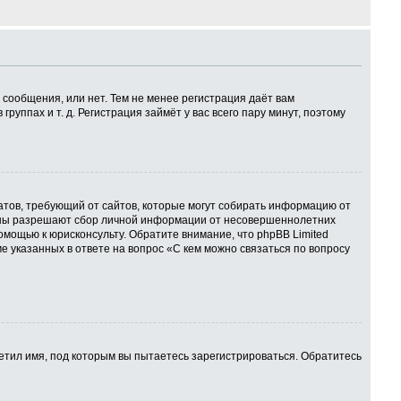
 сообщения, или нет. Тем не менее регистрация даёт вам
ппах и т. д. Регистрация займёт у вас всего пару минут, поэтому
 Штатов, требующий от сайтов, которые могут собирать информацию от
куны разрешают сбор личной информации от несовершеннолетних
омощью к юрисконсульту. Обратите внимание, что phpBB Limited
указанных в ответе на вопрос «С кем можно связаться по вопросу
етил имя, под которым вы пытаетесь зарегистрироваться. Обратитесь