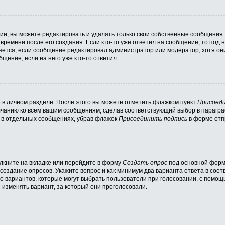
и, вы можете редактировать и удалять только свои собственные сообщения.
времени после его создания. Если кто-то уже ответил на сообщение, то под
вляется, если сообщение редактировал администратор или модератор, хотя он
щение, если на него уже кто-то ответил.
 в личном разделе. После этого вы можете отметить флажком пункт
Присоеди
лчанию ко всем вашим сообщениям, сделав соответствующий выбор в парагр
и в отдельных сообщениях, убрав флажок
Присоединить подпись
в форме отп
кните на вкладке или перейдите в форму
Создать опрос
под основной формо
 создание опросов. Укажите вопрос и как минимум два варианта ответа в соо
во вариантов, которые могут выбрать пользователи при голосовании, с помощ
 изменять вариант, за который они проголосовали.