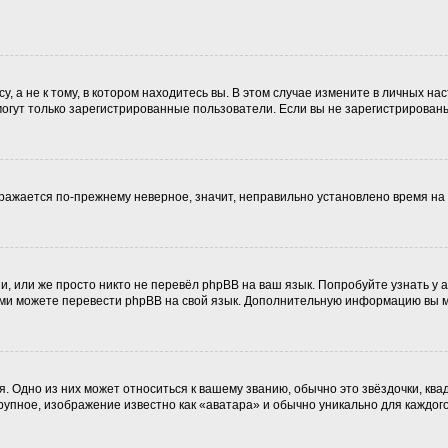
 а не к тому, в котором находитесь вы. В этом случае измените в личных наст
, могут только зарегистрированные пользователи. Если вы не зарегистрирован
ображается по-прежнему неверное, значит, неправильно установлено время н
, или же просто никто не перевёл phpBB на ваш язык. Попробуйте узнать у
 сами можете перевести phpBB на свой язык. Дополнительную информацию вы 
. Одно из них может относиться к вашему званию, обычно это звёздочки, ква
крупное, изображение известно как «аватара» и обычно уникально для каждог