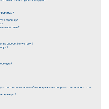
й в списках моих друзей и недругов?
и форумам?
стую страницу!
и?
ные мной темы?
ься на определённую тему?
форум?
ференции?
ректного использования и/или юридических вопросов, связанных с этой
конференции?