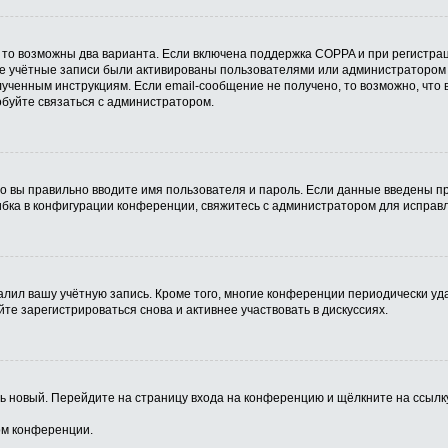
 то возможны два варианта. Если включена поддержка COPPA и при регистрац
ые учётные записи были активированы пользователями или администратором 
ученным инструкциям. Если email-сообщение не получено, то возможно, что 
обуйте связаться с администратором.
о вы правильно вводите имя пользователя и пароль. Если данные введены пр
ибка в конфигурации конференции, свяжитесь с администратором для исправл
алил вашу учётную запись. Кроме того, многие конференции периодически у
е зарегистрироваться снова и активнее участвовать в дискуссиях.
ить новый. Перейдите на страницу входа на конференцию и щёлкните на ссыл
ом конференции.