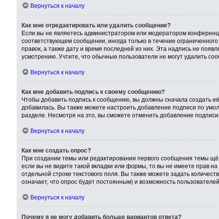
Вернуться к началу
Как мне отредактировать или удалить сообщение?
Если вы не являетесь администратором или модератором конференци
соответствующем сообщении, иногда только в течение ограниченного 
правок, а также дату и время последней из них. Эта надпись не поя
усмотрению. Учтите, что обычные пользователи не могут удалить сооб
Вернуться к началу
Как мне добавить подпись к своему сообщению?
Чтобы добавить подпись к сообщению, вы должны сначала создать её
добавилась. Вы также можете настроить добавление подписи по умо
разделе. Несмотря на это, вы сможете отменить добавление подпис
Вернуться к началу
Как мне создать опрос?
При создании темы или редактировании первого сообщения темы щёл
если вы не видите такой вкладки или формы, то вы не имеете прав на
отдельной строке текстового поля. Вы также можете задать количест
означает, что опрос будет постоянным) и возможность пользователей
Вернуться к началу
Почему я не могу добавить больше вариантов ответа?