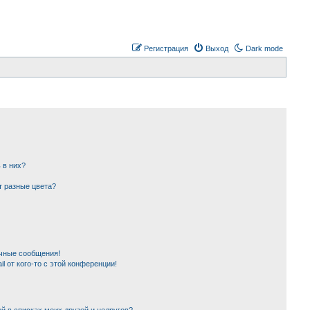
Регистрация
Выход
Dark mode
 в них?
т разные цвета?
чные сообщения!
l от кого-то с этой конференции!