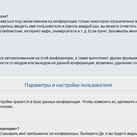
роля?
таваться под своим именем на конференции только некоторое ограниченное вр
ходилось вводить имя пользователя и пароль каждый раз, вы можете отметит
библиотеке, интернет-кафе, университете и т. д. Если пункт
Запомнить мен
ься авторизованным на этой конференции, а также выполняют другие функции
сти со входом или выходом на данной конференции, возможно, удаление coo
Параметры и настройки пользователя
тройки хранятся в базе данных конференции. Чтобы изменить их, щёлкните 
очтения.
ференции»?
Скрывать моё пребывание на конференции
. Выберите
Да
, и вы будете вид