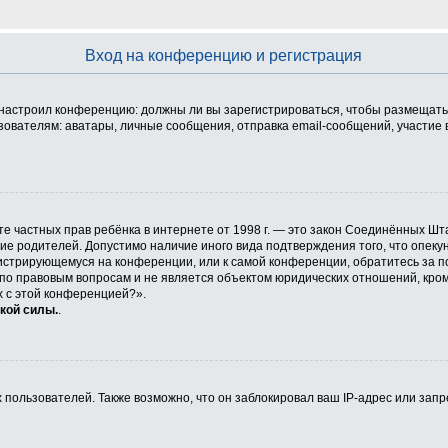
Вход на конференцию и регистрация
ор настроил конференцию: должны ли вы зарегистрироваться, чтобы размещать
телям: аватары, личные сообщения, отправка email-сообщений, участие в гру
 защите частных прав ребёнка в интернете от 1998 г. — это закон Соединённых
сие родителей. Допустимо наличие иного вида подтверждения того, что опе
егистрирующемуся на конференции, или к самой конференции, обратитесь за п
 правовым вопросам и не является объектом юридических отношений, кроме 
х с этой конференцией?».
кой силы.
.
ользователей. Также возможно, что он заблокировал ваш IP-адрес или запр