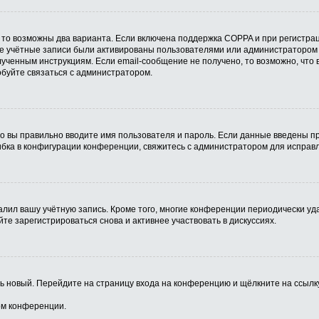
 то возможны два варианта. Если включена поддержка COPPA и при регистрац
ые учётные записи были активированы пользователями или администратором 
ученным инструкциям. Если email-сообщение не получено, то возможно, что 
обуйте связаться с администратором.
о вы правильно вводите имя пользователя и пароль. Если данные введены пр
ибка в конфигурации конференции, свяжитесь с администратором для исправл
алил вашу учётную запись. Кроме того, многие конференции периодически у
е зарегистрироваться снова и активнее участвовать в дискуссиях.
ить новый. Перейдите на страницу входа на конференцию и щёлкните на ссыл
ом конференции.