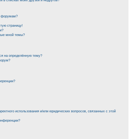
й в списках моих друзей и недругов?
и форумам?
стую страницу!
и?
ные мной темы?
ься на определённую тему?
форум?
ференции?
ректного использования и/или юридических вопросов, связанных с этой
конференции?