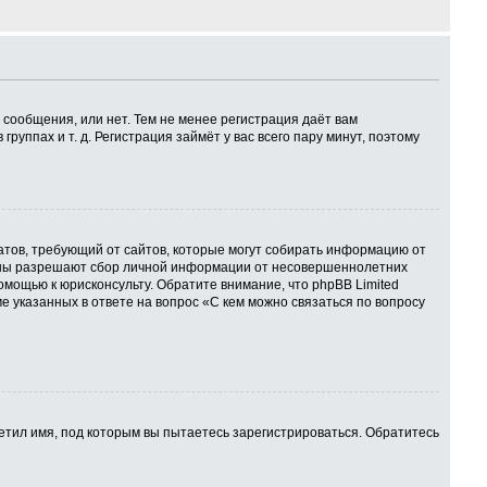
 сообщения, или нет. Тем не менее регистрация даёт вам
ппах и т. д. Регистрация займёт у вас всего пару минут, поэтому
 Штатов, требующий от сайтов, которые могут собирать информацию от
куны разрешают сбор личной информации от несовершеннолетних
омощью к юрисконсульту. Обратите внимание, что phpBB Limited
указанных в ответе на вопрос «С кем можно связаться по вопросу
етил имя, под которым вы пытаетесь зарегистрироваться. Обратитесь