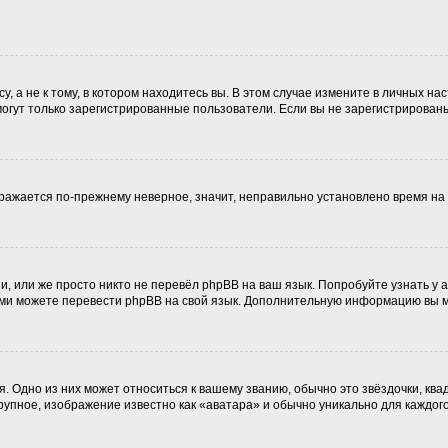
 а не к тому, в котором находитесь вы. В этом случае измените в личных наст
, могут только зарегистрированные пользователи. Если вы не зарегистрирован
ображается по-прежнему неверное, значит, неправильно установлено время н
, или же просто никто не перевёл phpBB на ваш язык. Попробуйте узнать у
 сами можете перевести phpBB на свой язык. Дополнительную информацию вы 
. Одно из них может относиться к вашему званию, обычно это звёздочки, ква
крупное, изображение известно как «аватара» и обычно уникально для каждог