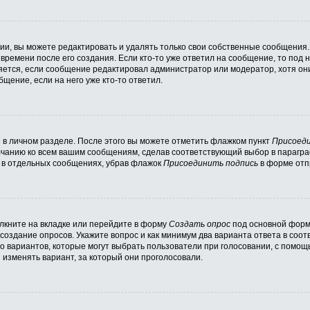
и, вы можете редактировать и удалять только свои собственные сообщения.
времени после его создания. Если кто-то уже ответил на сообщение, то под
вляется, если сообщение редактировал администратор или модератор, хотя он
щение, если на него уже кто-то ответил.
 в личном разделе. После этого вы можете отметить флажком пункт
Присоеди
лчанию ко всем вашим сообщениям, сделав соответствующий выбор в парагр
и в отдельных сообщениях, убрав флажок
Присоединить подпись
в форме отп
кните на вкладке или перейдите в форму
Создать опрос
под основной формо
 создание опросов. Укажите вопрос и как минимум два варианта ответа в соо
во вариантов, которые могут выбрать пользователи при голосовании, с помощ
 изменять вариант, за который они проголосовали.