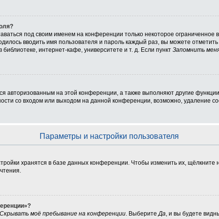
роля?
таваться под своим именем на конференции только некоторое ограниченное вр
ходилось вводить имя пользователя и пароль каждый раз, вы можете отметит
библиотеке, интернет-кафе, университете и т. д. Если пункт
Запомнить мен
ься авторизованным на этой конференции, а также выполняют другие функции
сти со входом или выходом на данной конференции, возможно, удаление coo
Параметры и настройки пользователя
тройки хранятся в базе данных конференции. Чтобы изменить их, щёлкните 
очтения.
ференции»?
Скрывать моё пребывание на конференции
. Выберите
Да
, и вы будете вид