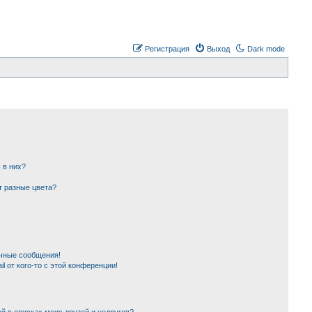
Регистрация
Выход
Dark mode
 в них?
т разные цвета?
чные сообщения!
l от кого-то с этой конференции!