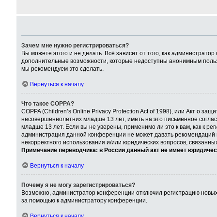
Зачем мне нужно регистрироваться?
Вы можете этого и не делать. Всё зависит от того, как администрат
дополнительные возможности, которые недоступны анонимным пользова
мы рекомендуем это сделать.
Вернуться к началу
Что такое COPPA?
COPPA (Children’s Online Privacy Protection Act of 1998), или Акт о
несовершеннолетних младше 13 лет, иметь на это письменное согла
младше 13 лет. Если вы не уверены, применимо ли это к вам, как к р
администрация данной конференции не может давать рекомендаций по
некорректного использования и/или юридических вопросов, связанны
Примечание переводчика: в России данный акт не имеет юридичес
Вернуться к началу
Почему я не могу зарегистрироваться?
Возможно, администратор конференции отключил регистрацию новых п
за помощью к администратору конференции.
Вернуться к началу