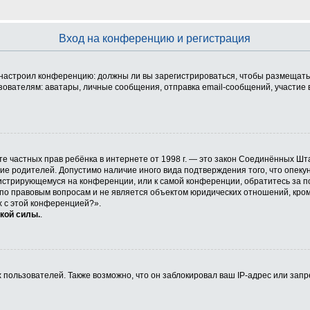
Вход на конференцию и регистрация
ор настроил конференцию: должны ли вы зарегистрироваться, чтобы размещать
телям: аватары, личные сообщения, отправка email-сообщений, участие в гру
 защите частных прав ребёнка в интернете от 1998 г. — это закон Соединённых
сие родителей. Допустимо наличие иного вида подтверждения того, что опе
егистрирующемуся на конференции, или к самой конференции, обратитесь за п
 правовым вопросам и не является объектом юридических отношений, кроме 
х с этой конференцией?».
кой силы.
.
ользователей. Также возможно, что он заблокировал ваш IP-адрес или запр