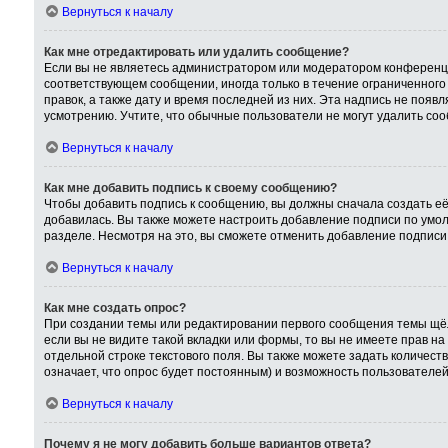
Вернуться к началу
Как мне отредактировать или удалить сообщение?
Если вы не являетесь администратором или модератором конференци
соответствующем сообщении, иногда только в течение ограниченного 
правок, а также дату и время последней из них. Эта надпись не поя
усмотрению. Учтите, что обычные пользователи не могут удалить сооб
Вернуться к началу
Как мне добавить подпись к своему сообщению?
Чтобы добавить подпись к сообщению, вы должны сначала создать её
добавилась. Вы также можете настроить добавление подписи по умо
разделе. Несмотря на это, вы сможете отменить добавление подпис
Вернуться к началу
Как мне создать опрос?
При создании темы или редактировании первого сообщения темы щёл
если вы не видите такой вкладки или формы, то вы не имеете прав на
отдельной строке текстового поля. Вы также можете задать количест
означает, что опрос будет постоянным) и возможность пользователей
Вернуться к началу
Почему я не могу добавить больше вариантов ответа?