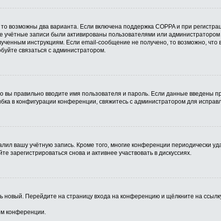
 то возможны два варианта. Если включена поддержка COPPA и при регистрац
ые учётные записи были активированы пользователями или администратором 
ученным инструкциям. Если email-сообщение не получено, то возможно, что 
обуйте связаться с администратором.
о вы правильно вводите имя пользователя и пароль. Если данные введены пр
ибка в конфигурации конференции, свяжитесь с администратором для исправл
алил вашу учётную запись. Кроме того, многие конференции периодически у
е зарегистрироваться снова и активнее участвовать в дискуссиях.
ить новый. Перейдите на страницу входа на конференцию и щёлкните на ссыл
ом конференции.