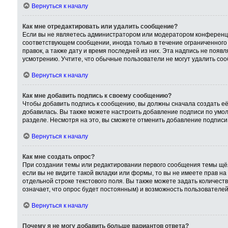
Вернуться к началу
Как мне отредактировать или удалить сообщение?
Если вы не являетесь администратором или модератором конференци
соответствующем сообщении, иногда только в течение ограниченного 
правок, а также дату и время последней из них. Эта надпись не поя
усмотрению. Учтите, что обычные пользователи не могут удалить сооб
Вернуться к началу
Как мне добавить подпись к своему сообщению?
Чтобы добавить подпись к сообщению, вы должны сначала создать её
добавилась. Вы также можете настроить добавление подписи по умо
разделе. Несмотря на это, вы сможете отменить добавление подпис
Вернуться к началу
Как мне создать опрос?
При создании темы или редактировании первого сообщения темы щёл
если вы не видите такой вкладки или формы, то вы не имеете прав на
отдельной строке текстового поля. Вы также можете задать количест
означает, что опрос будет постоянным) и возможность пользователей
Вернуться к началу
Почему я не могу добавить больше вариантов ответа?