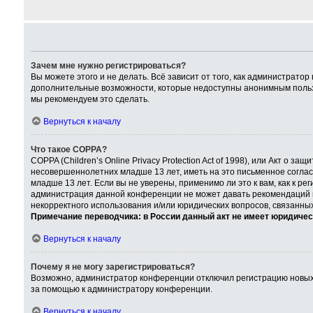
Зачем мне нужно регистрироваться?
Вы можете этого и не делать. Всё зависит от того, как администрат
дополнительные возможности, которые недоступны анонимным пользова
мы рекомендуем это сделать.
Вернуться к началу
Что такое COPPA?
COPPA (Children’s Online Privacy Protection Act of 1998), или Акт о
несовершеннолетних младше 13 лет, иметь на это письменное согла
младше 13 лет. Если вы не уверены, применимо ли это к вам, как к р
администрация данной конференции не может давать рекомендаций по
некорректного использования и/или юридических вопросов, связанны
Примечание переводчика: в России данный акт не имеет юридичес
Вернуться к началу
Почему я не могу зарегистрироваться?
Возможно, администратор конференции отключил регистрацию новых п
за помощью к администратору конференции.
Вернуться к началу