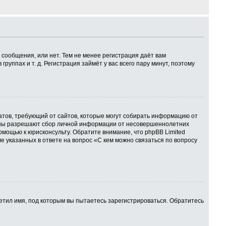
 сообщения, или нет. Тем не менее регистрация даёт вам
ппах и т. д. Регистрация займёт у вас всего пару минут, поэтому
 Штатов, требующий от сайтов, которые могут собирать информацию от
куны разрешают сбор личной информации от несовершеннолетних
омощью к юрисконсульту. Обратите внимание, что phpBB Limited
указанных в ответе на вопрос «С кем можно связаться по вопросу
етил имя, под которым вы пытаетесь зарегистрироваться. Обратитесь