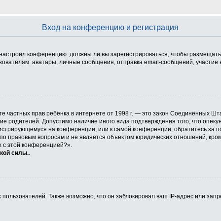
Вход на конференцию и регистрация
ор настроил конференцию: должны ли вы зарегистрироваться, чтобы размещать
телям: аватары, личные сообщения, отправка email-сообщений, участие в гру
 защите частных прав ребёнка в интернете от 1998 г. — это закон Соединённых
сие родителей. Допустимо наличие иного вида подтверждения того, что опе
егистрирующемуся на конференции, или к самой конференции, обратитесь за п
 правовым вопросам и не является объектом юридических отношений, кроме 
х с этой конференцией?».
кой силы.
.
ользователей. Также возможно, что он заблокировал ваш IP-адрес или запр