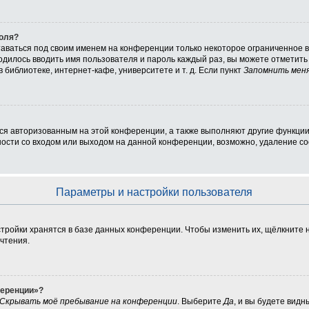
роля?
таваться под своим именем на конференции только некоторое ограниченное вр
ходилось вводить имя пользователя и пароль каждый раз, вы можете отметит
библиотеке, интернет-кафе, университете и т. д. Если пункт
Запомнить мен
ься авторизованным на этой конференции, а также выполняют другие функции
сти со входом или выходом на данной конференции, возможно, удаление coo
Параметры и настройки пользователя
тройки хранятся в базе данных конференции. Чтобы изменить их, щёлкните 
очтения.
ференции»?
Скрывать моё пребывание на конференции
. Выберите
Да
, и вы будете вид