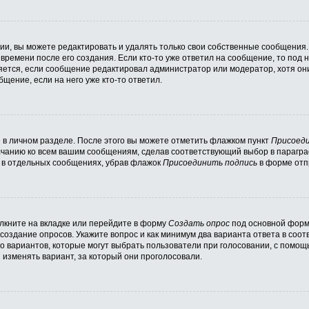
и, вы можете редактировать и удалять только свои собственные сообщения.
времени после его создания. Если кто-то уже ответил на сообщение, то под
вляется, если сообщение редактировал администратор или модератор, хотя он
щение, если на него уже кто-то ответил.
 в личном разделе. После этого вы можете отметить флажком пункт
Присоеди
лчанию ко всем вашим сообщениям, сделав соответствующий выбор в парагр
и в отдельных сообщениях, убрав флажок
Присоединить подпись
в форме отп
кните на вкладке или перейдите в форму
Создать опрос
под основной формо
 создание опросов. Укажите вопрос и как минимум два варианта ответа в соо
во вариантов, которые могут выбрать пользователи при голосовании, с помощ
 изменять вариант, за который они проголосовали.