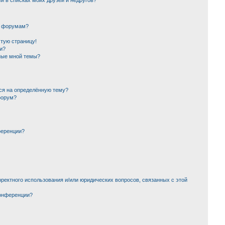
й в списках моих друзей и недругов?
и форумам?
стую страницу!
и?
ные мной темы?
ься на определённую тему?
форум?
ференции?
ректного использования и/или юридических вопросов, связанных с этой
конференции?