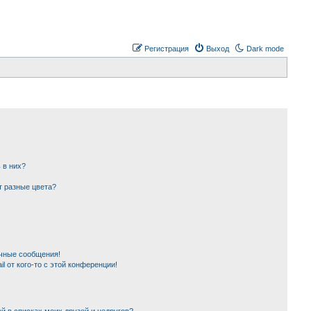
Регистрация
Выход
Dark mode
 в них?
т разные цвета?
чные сообщения!
l от кого-то с этой конференции!