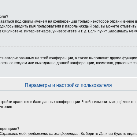
роля?
таваться под своим именем на конференции только некоторое ограниченное вр
ходилось вводить имя пользователя и пароль каждый раз, вы можете отметит
библиотеке, интернет-кафе, университете и т. д. Если пункт
Запомнить мен
ься авторизованным на этой конференции, а также выполняют другие функции
сти со входом или выходом на данной конференции, возможно, удаление coo
Параметры и настройки пользователя
тройки хранятся в базе данных конференции. Чтобы изменить их, щёлкните 
очтения.
ференции»?
Скрывать моё пребывание на конференции
. Выберите
Да
, и вы будете вид