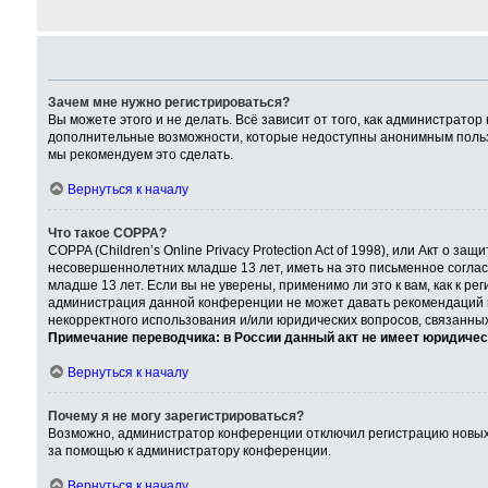
Зачем мне нужно регистрироваться?
Вы можете этого и не делать. Всё зависит от того, как администрат
дополнительные возможности, которые недоступны анонимным пользова
мы рекомендуем это сделать.
Вернуться к началу
Что такое COPPA?
COPPA (Children’s Online Privacy Protection Act of 1998), или Акт о
несовершеннолетних младше 13 лет, иметь на это письменное согла
младше 13 лет. Если вы не уверены, применимо ли это к вам, как к р
администрация данной конференции не может давать рекомендаций по
некорректного использования и/или юридических вопросов, связанны
Примечание переводчика: в России данный акт не имеет юридичес
Вернуться к началу
Почему я не могу зарегистрироваться?
Возможно, администратор конференции отключил регистрацию новых п
за помощью к администратору конференции.
Вернуться к началу