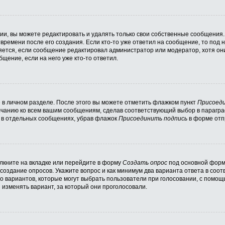
и, вы можете редактировать и удалять только свои собственные сообщения.
времени после его создания. Если кто-то уже ответил на сообщение, то под
вляется, если сообщение редактировал администратор или модератор, хотя он
щение, если на него уже кто-то ответил.
 в личном разделе. После этого вы можете отметить флажком пункт
Присоеди
лчанию ко всем вашим сообщениям, сделав соответствующий выбор в парагр
и в отдельных сообщениях, убрав флажок
Присоединить подпись
в форме отп
кните на вкладке или перейдите в форму
Создать опрос
под основной формо
 создание опросов. Укажите вопрос и как минимум два варианта ответа в соо
во вариантов, которые могут выбрать пользователи при голосовании, с помощ
 изменять вариант, за который они проголосовали.