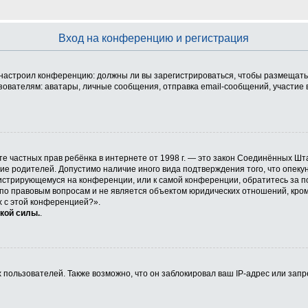
Вход на конференцию и регистрация
ор настроил конференцию: должны ли вы зарегистрироваться, чтобы размещать
телям: аватары, личные сообщения, отправка email-сообщений, участие в гру
 защите частных прав ребёнка в интернете от 1998 г. — это закон Соединённых
сие родителей. Допустимо наличие иного вида подтверждения того, что опе
егистрирующемуся на конференции, или к самой конференции, обратитесь за п
 правовым вопросам и не является объектом юридических отношений, кроме 
х с этой конференцией?».
кой силы.
.
ользователей. Также возможно, что он заблокировал ваш IP-адрес или запр