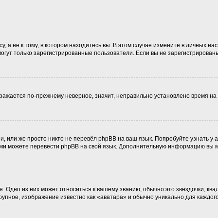
 а не к тому, в котором находитесь вы. В этом случае измените в личных наст
, могут только зарегистрированные пользователи. Если вы не зарегистрирован
ображается по-прежнему неверное, значит, неправильно установлено время н
, или же просто никто не перевёл phpBB на ваш язык. Попробуйте узнать у
 сами можете перевести phpBB на свой язык. Дополнительную информацию вы 
. Одно из них может относиться к вашему званию, обычно это звёздочки, ква
крупное, изображение известно как «аватара» и обычно уникально для каждог