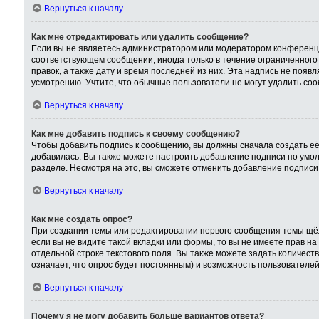
Вернуться к началу
Как мне отредактировать или удалить сообщение?
Если вы не являетесь администратором или модератором конференци
соответствующем сообщении, иногда только в течение ограниченного 
правок, а также дату и время последней из них. Эта надпись не поя
усмотрению. Учтите, что обычные пользователи не могут удалить сооб
Вернуться к началу
Как мне добавить подпись к своему сообщению?
Чтобы добавить подпись к сообщению, вы должны сначала создать её
добавилась. Вы также можете настроить добавление подписи по умо
разделе. Несмотря на это, вы сможете отменить добавление подпис
Вернуться к началу
Как мне создать опрос?
При создании темы или редактировании первого сообщения темы щёл
если вы не видите такой вкладки или формы, то вы не имеете прав на
отдельной строке текстового поля. Вы также можете задать количест
означает, что опрос будет постоянным) и возможность пользователей
Вернуться к началу
Почему я не могу добавить больше вариантов ответа?