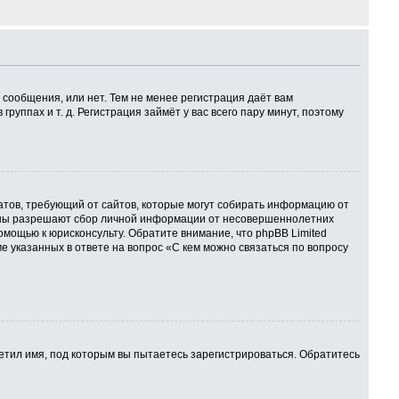
 сообщения, или нет. Тем не менее регистрация даёт вам
ппах и т. д. Регистрация займёт у вас всего пару минут, поэтому
 Штатов, требующий от сайтов, которые могут собирать информацию от
куны разрешают сбор личной информации от несовершеннолетних
омощью к юрисконсульту. Обратите внимание, что phpBB Limited
указанных в ответе на вопрос «С кем можно связаться по вопросу
етил имя, под которым вы пытаетесь зарегистрироваться. Обратитесь