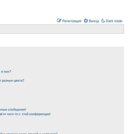
Регистрация
Выход
Dark mode
 в них?
т разные цвета?
чные сообщения!
l от кого-то с этой конференции!