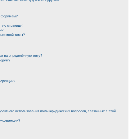
й в списках моих друзей и недругов?
и форумам?
стую страницу!
и?
ные мной темы?
ься на определённую тему?
форум?
ференции?
ректного использования и/или юридических вопросов, связанных с этой
конференции?