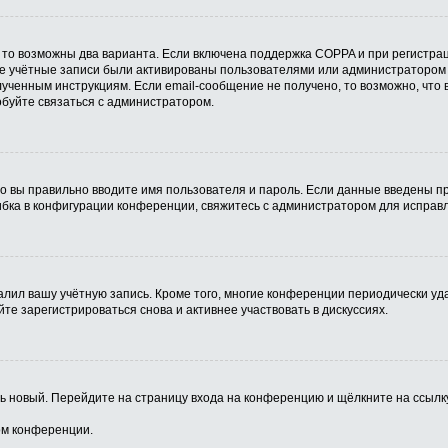
 то возможны два варианта. Если включена поддержка COPPA и при регистрац
ые учётные записи были активированы пользователями или администратором 
ученным инструкциям. Если email-сообщение не получено, то возможно, что 
обуйте связаться с администратором.
о вы правильно вводите имя пользователя и пароль. Если данные введены пр
ибка в конфигурации конференции, свяжитесь с администратором для исправл
алил вашу учётную запись. Кроме того, многие конференции периодически у
е зарегистрироваться снова и активнее участвовать в дискуссиях.
ить новый. Перейдите на страницу входа на конференцию и щёлкните на ссыл
ом конференции.