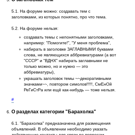
5.1. На форуме можно: создавать тем с
заголовками, из которых понятно, про что тема.
5.2. На форуме нельзя:
создавать темы с непонятными заголовками,
например: "Помогите!", "У меня проблема",
набирать в заголовке ЗАГЛАВНЫМИ буквами
слова, не являющихся аббревиатурами (а вот
"СССР" и "ВДНХ" набирать заглавными не
только можно, но и нужно — это
аббревиатуры),
украшать заголовок темы ~~декоративными
значками~~, повтором симолов!!!!!, СмЕнОй
РеГиСтРа или ещё как-нибудь — тоже нельзя.
#
О разделах категории "Барахолка"
6.1. "Барахолка" предназначена для размещения
объявлений. В объявлении необходимо указать
действующие контакты для связи по вопросам,