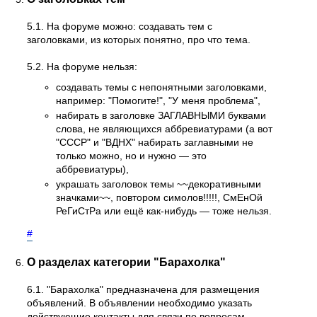
5.1. На форуме можно: создавать тем с
заголовками, из которых понятно, про что тема.
5.2. На форуме нельзя:
создавать темы с непонятными заголовками,
например: "Помогите!", "У меня проблема",
набирать в заголовке ЗАГЛАВНЫМИ буквами
слова, не являющихся аббревиатурами (а вот
"СССР" и "ВДНХ" набирать заглавными не
только можно, но и нужно — это
аббревиатуры),
украшать заголовок темы ~~декоративными
значками~~, повтором симолов!!!!!, СмЕнОй
РеГиСтРа или ещё как-нибудь — тоже нельзя.
#
О разделах категории "Барахолка"
6.1. "Барахолка" предназначена для размещения
объявлений. В объявлении необходимо указать
действующие контакты для связи по вопросам,