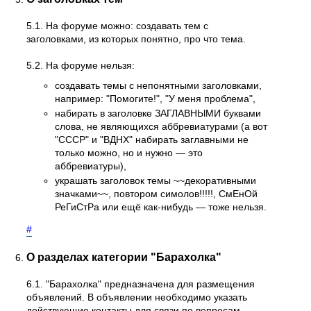
5.1. На форуме можно: создавать тем с
заголовками, из которых понятно, про что тема.
5.2. На форуме нельзя:
создавать темы с непонятными заголовками,
например: "Помогите!", "У меня проблема",
набирать в заголовке ЗАГЛАВНЫМИ буквами
слова, не являющихся аббревиатурами (а вот
"СССР" и "ВДНХ" набирать заглавными не
только можно, но и нужно — это
аббревиатуры),
украшать заголовок темы ~~декоративными
значками~~, повтором симолов!!!!!, СмЕнОй
РеГиСтРа или ещё как-нибудь — тоже нельзя.
#
О разделах категории "Барахолка"
6.1. "Барахолка" предназначена для размещения
объявлений. В объявлении необходимо указать
действующие контакты для связи по вопросам,