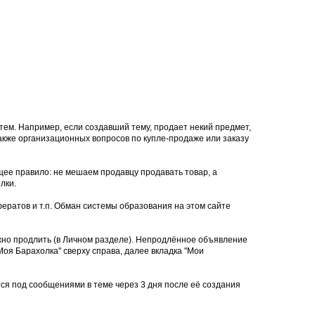
тем. Например, если создавший тему, продает некий предмет,
 также организационных вопросов по купле-продаже или заказу
щее правило: не мешаем продавцу продавать товар, а
лки.
ератов и т.п. Обман системы образования на этом сайте
ожно продлить (в Личном разделе). Непродлённое объявление
оя Барахолка" сверху справа, далее вкладка "Мои
тся под сообщениями в теме через 3 дня после её создания