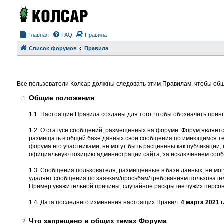
Главная
FAQ
Правила
Список форумов
Правила
Все пользователи Колсар должны следовать этим Правилам, чтобы общ
Общие положения
1.1. Настоящие Правила созданы для того, чтобы обозначить прин
1.2. О статусе сообщений, размещенных на форуме. Форум являет
размещать в общей базе данных свои сообщения по имеющимся тем
форума его участниками, не могут быть расценены как публикации
официальную позицию администрации сайта, за исключением соо
1.3. Сообщения пользователя, размещённые в базе данных, не мог
удаляет сообщения по заявкам/просьбам/требованиям пользовател
Пример уважительной причины: случайное раскрытие чужих персон
1.4. Дата последнего изменения настоящих Правил:
4 марта 2021 г
Что запрещено в общих темах Форума