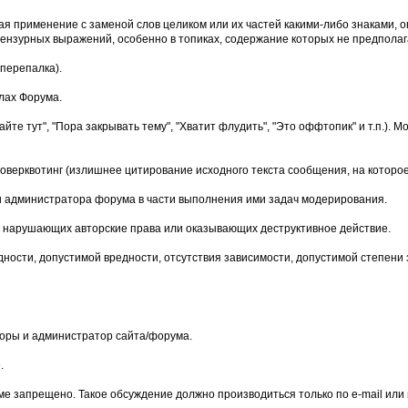
чая применение с заменой слов целиком или их частей какими-либо знаками
нзурных выражений, особенно в топиках, содержание которых не предполага
перепалка).
лах Форума.
йте тут", "Пора закрывать тему", "Хватит флудить", "Это оффтопик" и т.п.)
верквотинг (излишнее цитирование исходного текста сообщения, на которое
и администратора форума в части выполнения ими задач модерирования.
мы, нарушающих авторские права или оказывающих деструктивное действие.
дности, допустимой вредности, отсутствия зависимости, допустимой степени
оры и администратор сайта/форума.
.
е запрещено. Такое обсуждение должно производиться только по e-mail или