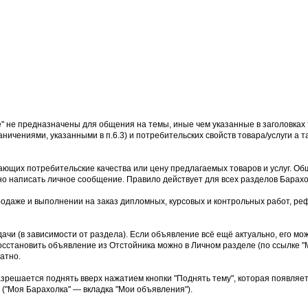
е" не предназначены для общения на темы, иные чем указанные в заголовках 
аничениями, указанными в п.6.3) и потребительских свойств товара/услуги а
ющих потребительские качества или цену предлагаемых товаров и услуг. Об
но написать личное сообщение. Правило действует для всех разделов Барахо
родаже и выполнении на заказ дипломных, курсовых и контрольных работ, реф
дачи (в зависимости от раздела). Если объявление всё ещё актуально, его м
осстановить объявление из Отстойника можно в Личном разделе (по ссылке "М
атно.
азрешается поднять вверх нажатием кнопки "Поднять тему", которая появляе
("Моя Барахолка" — вкладка "Мои объявления").