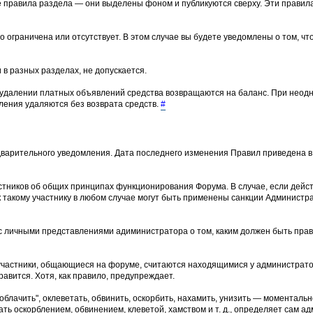
е правила раздела — они выделены фоном и публикуются сверху. Эти прави
о ограничена или отсутствует. В этом случае вы будете уведомлены о том, ч
 в разных разделах, не допускается.
 удалении платных объявлений средства возвращаются на баланс. При неод
ения удаляются без возврата средств.
#
варительного уведомления. Дата последнего изменения Правил приведена в 
тников об общих принципах функционирования Форума. В случае, если дейс
 такому участнику в любом случае могут быть применены санкции Админист
и с личными представлениями адиминистратора о том, каким должен быть пр
участники, общающиеся на форуме, считаются находящимися у администрато
равится. Хотя, как правило, предупреждает.
лачить", оклеветать, обвинить, оскорбить, нахамить, унизить — моментальн
ть оскорблением, обвинением, клеветой, хамством и т. д., определяет сам ад