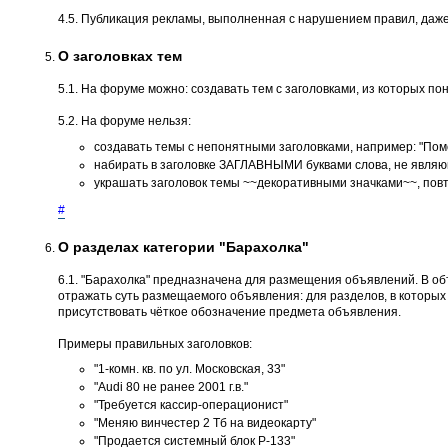
4.5. Публикация рекламы, выполненная с нарушением правил, даже
О заголовках тем
5.1. На форуме можно: создавать тем с заголовками, из которых пон
5.2. На форуме нельзя:
создавать темы с непонятными заголовками, например: "Помог
набирать в заголовке ЗАГЛАВНЫМИ буквами слова, не являющ
украшать заголовок темы ~~декоративными значками~~, повт
#
О разделах категории "Барахолка"
6.1. "Барахолка" предназначена для размещения объявлений. В о
отражать суть размещаемого объявления: для разделов, в которых не
присутствовать чёткое обозначение предмета объявления.
Примеры правильных заголовков:
"1-комн. кв. по ул. Московская, 33"
"Audi 80 не ранее 2001 г.в."
"Требуется кассир-операционист"
"Меняю винчестер 2 Тб на видеокарту"
"Продается системный блок P-133"