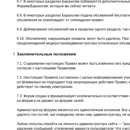
6.7. В некоторых разделах Барахолки публикуются дополнительны
Форума/Барахолки, которые вы сейчас читаете.
6.8. В некоторых разделах Барахолки подача объявлений бесплатн
объявления не освобождает от соблюдения правил.
6.9. Дублирование объявлений как в пределах одного раздела, так и
6.10. Объявления, нарушающие правила, могут быть удалены. При
предупреждений модераторов/администратора оплаченные объявл
Заключительные положения
7.1. Содержание настоящих Правил может быть изменено без пред
согласие с настоящими Правилами.
7.2. Настоящие Правила составлены с целью информирования учас
но формально не подпадают под запрещающее действие Правил, к
действует по своему усмотрению.
7.3. Форум создан и функционирует исключительно в соответстви
на форум и не держит на форуме силой.
Администратор форума является его единоличным хозяином. Все 
удалять тех гостей, чьё поведение лично ему, администратору, не н
Любая попытка перейти на личность администратора сайта — "разоб
удаление сообщений, отключение аккаунта пользователя. Что счита