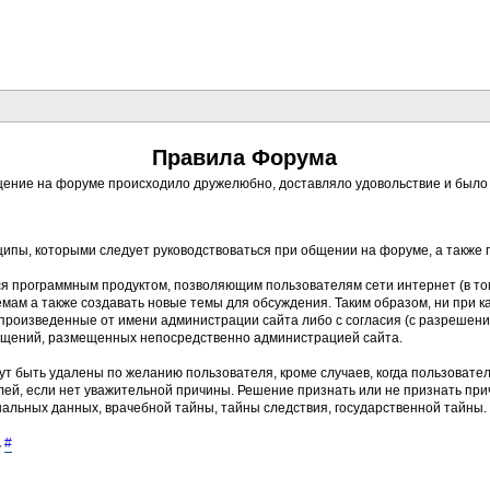
Правила Форума
ение на форуме происходило дружелюбно, доставляло удовольствие и было п
ципы, которыми следует руководствоваться при общении на форуме, а также
ся программным продуктом, позволяющим пользователям сети интернет (в то
ам а также создавать новые темы для обсуждения. Таким образом, ни при к
, произведенные от имени администрации сайта либо с согласия (с разреше
бщений, размещенных непосредственно администрацией сайта.
ут быть удалены по желанию пользователя, кроме случаев, когда пользовате
ей, если нет уважительной причины. Решение признать или не признать пр
альных данных, врачебной тайны, тайны следствия, государственной тайны.
.
#