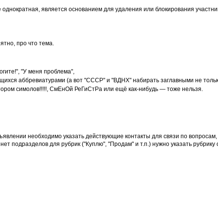
 однократная, является основанием для удаления или блокирования участни
ятно, про что тема.
ите!", "У меня проблема",
ихся аббревиатурами (а вот "СССР" и "ВДНХ" набирать заглавными не тольк
ором симолов!!!!!, СмЕнОй РеГиСтРа или ещё как-нибудь — тоже нельзя.
бъявлении необходимо указать действующие контакты для связи по вопросам
т подразделов для рубрик ("Куплю", "Продам" и т.п.) нужно указать рубрику 