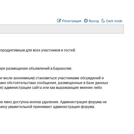
Регистрация
Выход
Dark mode
родуктивным для всех участников и гостей.
 при размещении объявлений в Барахолке.
м числе анонимным) становиться участниками обсуждений и
аких обстоятельствах сообщения, размещенные в базе данных
ния) администрации сайта или как выражающие мнение либо
лю явно доступна кнопка удаления. Администрация форума не
ичину уважительной принимает администрация форума.