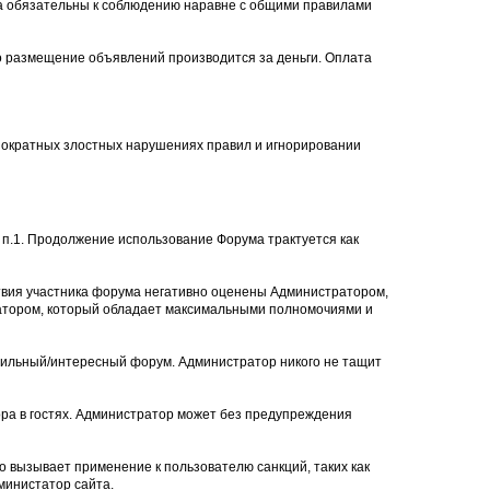
ла обязательны к соблюдению наравне с общими правилами
то размещение объявлений производится за деньги. Оплата
нократных злостных нарушениях правил и игнорировании
п.1. Продолжение использование Форума трактуется как
твия участника форума негативно оценены Администратором,
ратором, который обладает максимальными полномочиями и
авильный/интересный форум. Администратор никого не тащит
ра в гостях. Администратор может без предупреждения
о вызывает применение к пользователю санкций, таких как
министатор сайта.