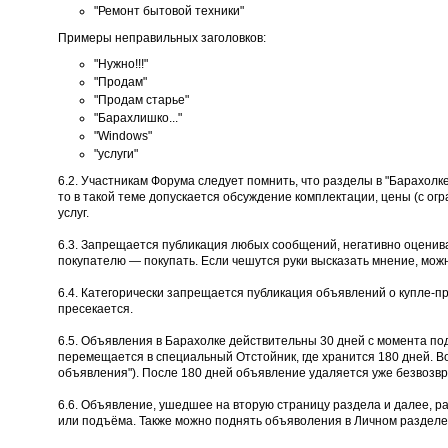
"Ремонт бытовой техники"
Примеры неправильных заголовков:
"Нужно!!!"
"Продам"
"Продам старье"
"Барахлишко..."
"Windows"
"услуги"
6.2. Участникам Форума следует помнить, что разделы в "Барахолк
то в такой теме допускается обсуждение комплектации, цены (с огр
услуг.
6.3. Запрещается публикация любых сообщений, негативно оценива
покупателю — покупать. Если чешутся руки высказать мнение, мож
6.4. Категорически запрещается публикация объявлений о купле-п
пресекается.
6.5. Объявления в Барахолке действительны 30 дней с момента по
перемещается в специальный Отстойник, где хранится 180 дней. В
объявления"). После 180 дней объявление удаляется уже безвозвр
6.6. Объявление, ушедшее на вторую страницу раздела и далее, р
или подъёма. Также можно поднять объяволения в Личном разделе 