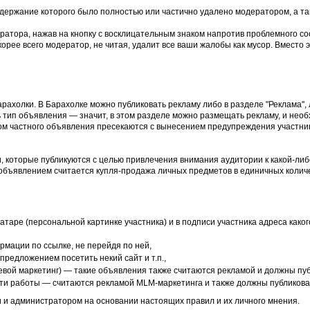
держание которого было полностью или частично удалено модератором, а та
ратора, нажав на кнопку с восклицательным знаком напротив проблемного со
рее всего модератор, не читая, удалит все ваши жалобы как мусор. Вместо э
рахолки. В Барахолке можно публиковать рекламу либо в разделе "Реклама",
 тип объявления — значит, в этом разделе можно размещать рекламу, и необ
ом частного объявления пресекаются с вынесением предупреждения участни
, которые публикуются с целью привлечения внимания аудитории к какой-либо
объявлением считается купля-продажа личных предметов в единичных количе
аватаре (персональной картинке участника) и в подписи участника адреса как
мации по ссылке, не перейдя по ней,
предложением посетить некий сайт и т.п.,
евой маркетинг) — такие объявления также считаются рекламой и должны пуб
ути работы — считаются рекламой MLM-маркетинга и также должны публиковат
 и администратором на основании настоящих правил и их личного мнения.