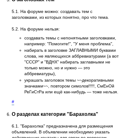
5.1. На форуме можно: создавать тем с
заголовками, из которых понятно, про что тема.
5.2. На форуме нельзя:
создавать темы с непонятными заголовками,
например: "Помогите!", "У меня проблема",
набирать в заголовке ЗАГЛАВНЫМИ буквами
слова, не являющихся аббревиатурами (а вот
"СССР" и "ВДНХ" набирать заглавными не
только можно, но и нужно — это
аббревиатуры),
украшать заголовок темы ~~декоративными
значками~~, повтором симолов!!!!!, СмЕнОй
РеГиСтРа или ещё как-нибудь — тоже нельзя.
#
О разделах категории "Барахолка"
6.1. "Барахолка" предназначена для размещения
объявлений. В объявлении необходимо указать
действующие контакты для связи по вопросам,