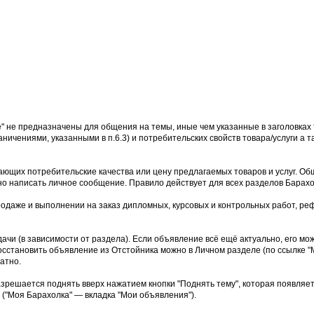
е" не предназначены для общения на темы, иные чем указанные в заголовках 
аничениями, указанными в п.6.3) и потребительских свойств товара/услуги а
ющих потребительские качества или цену предлагаемых товаров и услуг. Об
но написать личное сообщение. Правило действует для всех разделов Барахо
родаже и выполнении на заказ дипломных, курсовых и контрольных работ, реф
дачи (в зависимости от раздела). Если объявление всё ещё актуально, его м
осстановить объявление из Отстойника можно в Личном разделе (по ссылке "М
атно.
азрешается поднять вверх нажатием кнопки "Поднять тему", которая появляе
("Моя Барахолка" — вкладка "Мои объявления").