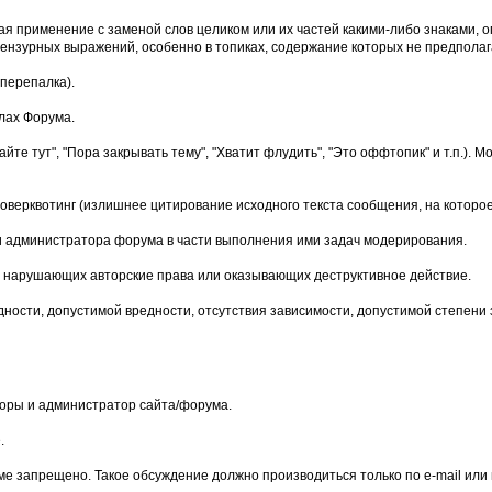
чая применение с заменой слов целиком или их частей какими-либо знаками
нзурных выражений, особенно в топиках, содержание которых не предполага
перепалка).
лах Форума.
йте тут", "Пора закрывать тему", "Хватит флудить", "Это оффтопик" и т.п.)
верквотинг (излишнее цитирование исходного текста сообщения, на которое
и администратора форума в части выполнения ими задач модерирования.
мы, нарушающих авторские права или оказывающих деструктивное действие.
дности, допустимой вредности, отсутствия зависимости, допустимой степени
оры и администратор сайта/форума.
.
е запрещено. Такое обсуждение должно производиться только по e-mail или