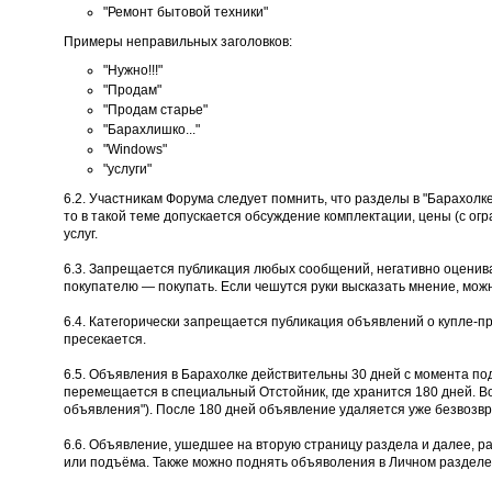
"Ремонт бытовой техники"
Примеры неправильных заголовков:
"Нужно!!!"
"Продам"
"Продам старье"
"Барахлишко..."
"Windows"
"услуги"
6.2. Участникам Форума следует помнить, что разделы в "Барахолк
то в такой теме допускается обсуждение комплектации, цены (с огр
услуг.
6.3. Запрещается публикация любых сообщений, негативно оценива
покупателю — покупать. Если чешутся руки высказать мнение, мож
6.4. Категорически запрещается публикация объявлений о купле-п
пресекается.
6.5. Объявления в Барахолке действительны 30 дней с момента по
перемещается в специальный Отстойник, где хранится 180 дней. В
объявления"). После 180 дней объявление удаляется уже безвозвр
6.6. Объявление, ушедшее на вторую страницу раздела и далее, р
или подъёма. Также можно поднять объяволения в Личном разделе 