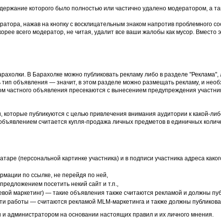
держание которого было полностью или частично удалено модератором, а та
ратора, нажав на кнопку с восклицательным знаком напротив проблемного со
рее всего модератор, не читая, удалит все ваши жалобы как мусор. Вместо э
рахолки. В Барахолке можно публиковать рекламу либо в разделе "Реклама",
 тип объявления — значит, в этом разделе можно размещать рекламу, и необ
ом частного объявления пресекаются с вынесением предупреждения участни
, которые публикуются с целью привлечения внимания аудитории к какой-либо
объявлением считается купля-продажа личных предметов в единичных количе
аватаре (персональной картинке участника) и в подписи участника адреса как
мации по ссылке, не перейдя по ней,
предложением посетить некий сайт и т.п.,
евой маркетинг) — такие объявления также считаются рекламой и должны пуб
ути работы — считаются рекламой MLM-маркетинга и также должны публиковат
 и администратором на основании настоящих правил и их личного мнения.