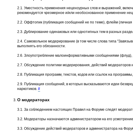
2.1. Уместность применения нецензурных слов и выражений, вклю
рекомендуется чрезмерное и/или необоснованное применение неце
2.2. Оффтопик (публикация сообщений не по теме), флейм (личная 
2.3. Дублирование одинаковых или однотипных тем в разных разде
2.4. Самовольное модеpиpование (в том числе слова типа "Завязыва
выполнять его обязанности.
2.6. Злоупотребление малоинформативными сообщениями (флуд), о
2.7. Обсуждение политики модерирования, действий модеpатоpов 
2.8. Публикация программ, текстов, кодов или ссылок на програм
2.9. Публикация сообщений, в которых высказываются идеи безвре
наркотиков.
#
О модераторах
3.1. За соблюдением настоящих Правил на Форуме следят модерат
3.2. Модераторы назначаются администратором на его усмотрение
3.3. Обсуждение действий модераторов и администратора на Форум