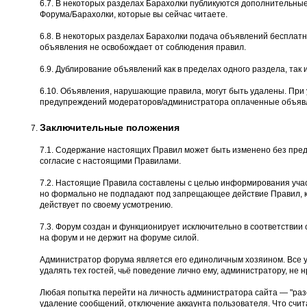
6.7. В некоторых разделах Барахолки публикуются дополнительны
Форума/Барахолки, которые вы сейчас читаете.
6.8. В некоторых разделах Барахолки подача объявлений бесплатн
объявления не освобождает от соблюдения правил.
6.9. Дублирование объявлений как в пределах одного раздела, так и
6.10. Объявления, нарушающие правила, могут быть удалены. При
предупреждений модераторов/администратора оплаченные объявл
Заключительные положения
7.1. Содержание настоящих Правил может быть изменено без пред
согласие с настоящими Правилами.
7.2. Настоящие Правила составлены с целью информирования учас
но формально не подпадают под запрещающее действие Правил, к
действует по своему усмотрению.
7.3. Форум создан и функционирует исключительно в соответстви
на форум и не держит на форуме силой.
Администратор форума является его единоличным хозяином. Все 
удалять тех гостей, чьё поведение лично ему, администратору, не н
Любая попытка перейти на личность администратора сайта — "разоб
удаление сообщений, отключение аккаунта пользователя. Что счита