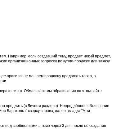
тем. Например, если создавший тему, продает некий предмет,
 также организационных вопросов по купле-продаже или заказу
щее правило: не мешаем продавцу продавать товар, а
лки.
ератов и т.п. Обман системы образования на этом сайте
ожно продлить (в Личном разделе). Непродлённое объявление
оя Барахолка" сверху справа, далее вкладка "Мои
тся под сообщениями в теме через 3 дня после её создания