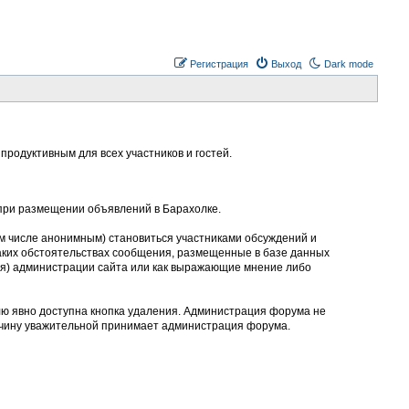
Регистрация
Выход
Dark mode
родуктивным для всех участников и гостей.
 при размещении объявлений в Барахолке.
м числе анонимным) становиться участниками обсуждений и
аких обстоятельствах сообщения, размещенные в базе данных
ния) администрации сайта или как выражающие мнение либо
лю явно доступна кнопка удаления. Администрация форума не
ичину уважительной принимает администрация форума.