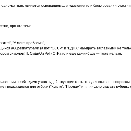
 однократная, является основанием для удаления или блокирования участни
ятно, про что тема.
ите!", "У меня проблема",
ихся аббревиатурами (а вот "СССР" и "ВДНХ" набирать заглавными не тольк
ором симолов!!!!!, СмЕнОй РеГиСтРа или ещё как-нибудь — тоже нельзя.
бъявлении необходимо указать действующие контакты для связи по вопросам
т подразделов для рубрик ("Куплю", "Продам" и т.п.) нужно указать рубрику 