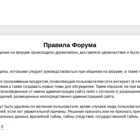
Правила Форума
ение на форуме происходило дружелюбно, доставляло удовольствие и было п
ципы, которыми следует руководствоваться при общении на форуме, а также
ся программным продуктом, позволяющим пользователям сети интернет (в то
ам а также создавать новые темы для обсуждения. Таким образом, ни при к
, произведенные от имени администрации сайта либо с согласия (с разреше
бщений, размещенных непосредственно администрацией сайта.
ут быть удалены по желанию пользователя, кроме случаев, когда пользовате
ей, если нет уважительной причины. Решение признать или не признать пр
альных данных, врачебной тайны, тайны следствия, государственной тайны.
.
#