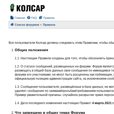
Главная
FAQ
Правила
Список форумов
Правила
Все пользователи Колсар должны следовать этим Правилам, чтобы общ
Общие положения
1.1. Настоящие Правила созданы для того, чтобы обозначить прин
1.2. О статусе сообщений, размещенных на форуме. Форум являет
размещать в общей базе данных свои сообщения по имеющимся тем
форума его участниками, не могут быть расценены как публикации
официальную позицию администрации сайта, за исключением соо
1.3. Сообщения пользователя, размещённые в базе данных, не мог
удаляет сообщения по заявкам/просьбам/требованиям пользовател
Пример уважительной причины: случайное раскрытие чужих персон
1.4. Дата последнего изменения настоящих Правил:
4 марта 2021 г
Что запрещено в общих темах Форума