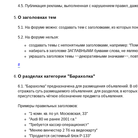
4.5. Публикация рекламы, выполненная с нарушением правил, даже
О заголовках тем
5.1. На форуме можно: создавать тем с заголовками, из которых пон
5.2. На форуме нельзя:
создавать темы с непонятными заголовками, например: "Помог
набирать в заголовке ЗАГЛАВНЫМИ буквами слова, не являющ
украшать заголовок темы ~~декоративными значками~~, повт
#
О разделах категории "Барахолка"
6.1. "Барахолка" предназначена для размещения объявлений. В о
отражать суть размещаемого объявления: для разделов, в которых не
присутствовать чёткое обозначение предмета объявления.
Примеры правильных заголовков:
"1-комн. кв. по ул. Московская, 33"
"Audi 80 не ранее 2001 г.в."
"Требуется кассир-операционист"
"Меняю винчестер 2 Тб на видеокарту"
"Продается системный блок P-133"