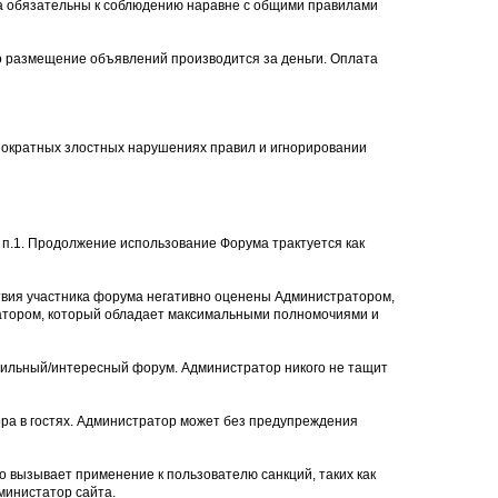
ла обязательны к соблюдению наравне с общими правилами
то размещение объявлений производится за деньги. Оплата
нократных злостных нарушениях правил и игнорировании
п.1. Продолжение использование Форума трактуется как
твия участника форума негативно оценены Администратором,
ратором, который обладает максимальными полномочиями и
авильный/интересный форум. Администратор никого не тащит
ра в гостях. Администратор может без предупреждения
о вызывает применение к пользователю санкций, таких как
министатор сайта.