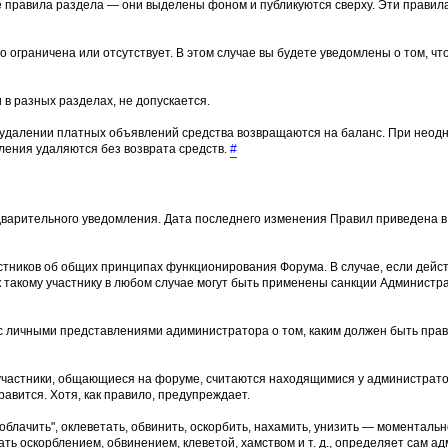
е правила раздела — они выделены фоном и публикуются сверху. Эти прави
о ограничена или отсутствует. В этом случае вы будете уведомлены о том, ч
 в разных разделах, не допускается.
 удалении платных объявлений средства возвращаются на баланс. При неод
ения удаляются без возврата средств.
#
варительного уведомления. Дата последнего изменения Правил приведена в 
тников об общих принципах функционирования Форума. В случае, если дейс
 такому участнику в любом случае могут быть применены санкции Админист
и с личными представлениями адиминистратора о том, каким должен быть пр
участники, общающиеся на форуме, считаются находящимися у администрато
равится. Хотя, как правило, предупреждает.
лачить", оклеветать, обвинить, оскорбить, нахамить, унизить — моментальн
ть оскорблением, обвинением, клеветой, хамством и т. д., определяет сам ад