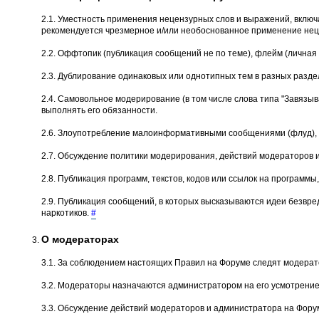
2.1. Уместность применения нецензурных слов и выражений, вклю
рекомендуется чрезмерное и/или необоснованное применение неце
2.2. Оффтопик (публикация сообщений не по теме), флейм (личная 
2.3. Дублирование одинаковых или однотипных тем в разных разде
2.4. Самовольное модеpиpование (в том числе слова типа "Завязыва
выполнять его обязанности.
2.6. Злоупотребление малоинформативными сообщениями (флуд), о
2.7. Обсуждение политики модерирования, действий модеpатоpов 
2.8. Публикация программ, текстов, кодов или ссылок на програм
2.9. Публикация сообщений, в которых высказываются идеи безвре
наркотиков.
#
О модераторах
3.1. За соблюдением настоящих Правил на Форуме следят модерат
3.2. Модераторы назначаются администратором на его усмотрение
3.3. Обсуждение действий модераторов и администратора на Форум