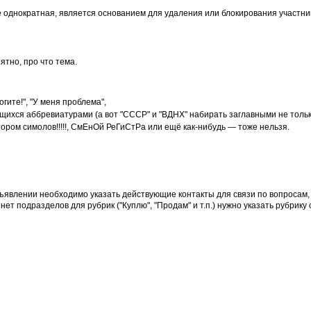
 однократная, является основанием для удаления или блокирования участни
ятно, про что тема.
ите!", "У меня проблема",
ихся аббревиатурами (а вот "СССР" и "ВДНХ" набирать заглавными не тольк
ором симолов!!!!!, СмЕнОй РеГиСтРа или ещё как-нибудь — тоже нельзя.
бъявлении необходимо указать действующие контакты для связи по вопросам
т подразделов для рубрик ("Куплю", "Продам" и т.п.) нужно указать рубрику 