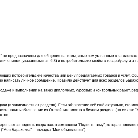
е" не предназначены для общения на темы, иные чем указанные в заголовках 
аничениями, указанными в п.6.3) и потребительских свойств товара/услуги а
ющих потребительские качества или цену предлагаемых товаров и услуг. Об
но написать личное сообщение. Правило действует для всех разделов Барахо
родаже и выполнении на заказ дипломных, курсовых и контрольных работ, реф
дачи (в зависимости от раздела). Если объявление всё ещё актуально, его м
осстановить объявление из Отстойника можно в Личном разделе (по ссылке "М
атно.
азрешается поднять вверх нажатием кнопки "Поднять тему", которая появляе
("Моя Барахолка" — вкладка "Мои объявления").