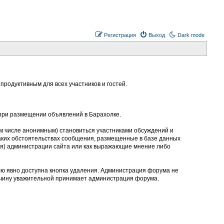
Регистрация
Выход
Dark mode
родуктивным для всех участников и гостей.
 при размещении объявлений в Барахолке.
м числе анонимным) становиться участниками обсуждений и
аких обстоятельствах сообщения, размещенные в базе данных
ния) администрации сайта или как выражающие мнение либо
лю явно доступна кнопка удаления. Администрация форума не
ичину уважительной принимает администрация форума.