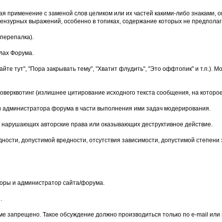
чая применение с заменой слов целиком или их частей какими-либо знаками
нзурных выражений, особенно в топиках, содержание которых не предполага
перепалка).
лах Форума.
йте тут", "Пора закрывать тему", "Хватит флудить", "Это оффтопик" и т.п.)
верквотинг (излишнее цитирование исходного текста сообщения, на которое
и администратора форума в части выполнения ими задач модерирования.
мы, нарушающих авторские права или оказывающих деструктивное действие.
дности, допустимой вредности, отсутствия зависимости, допустимой степени
оры и администратор сайта/форума.
.
е запрещено. Такое обсуждение должно производиться только по e-mail или