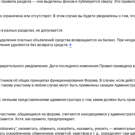
е правила раздела — они выделены фоном и публикуются сверху. Эти прави
о ограничена или отсутствует. В этом случае вы будете уведомлены о том, ч
 в разных разделах, не допускается.
 удалении платных объявлений средства возвращаются на баланс. При неод
ения удаляются без возврата средств.
#
варительного уведомления. Дата последнего изменения Правил приведена в 
тников об общих принципах функционирования Форума. В случае, если дейс
 такому участнику в любом случае могут быть применены санкции Админист
и с личными представлениями адиминистратора о том, каким должен быть пр
участники, общающиеся на форуме, считаются находящимися у администрато
равится. Хотя, как правило, предупреждает.
лачить", оклеветать, обвинить, оскорбить, нахамить, унизить — моментальн
ть оскорблением, обвинением, клеветой, хамством и т. д., определяет сам ад