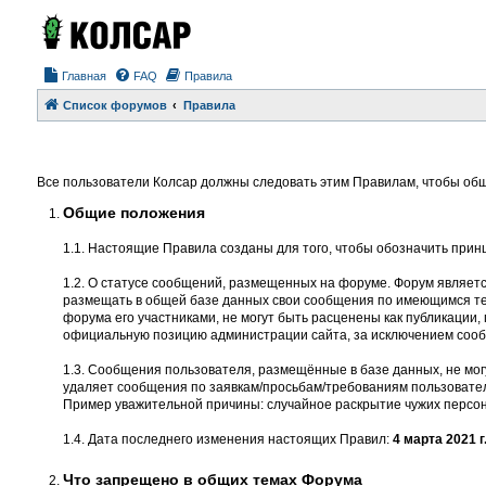
Главная
FAQ
Правила
Список форумов
Правила
Все пользователи Колсар должны следовать этим Правилам, чтобы общ
Общие положения
1.1. Настоящие Правила созданы для того, чтобы обозначить прин
1.2. О статусе сообщений, размещенных на форуме. Форум являет
размещать в общей базе данных свои сообщения по имеющимся тем
форума его участниками, не могут быть расценены как публикации
официальную позицию администрации сайта, за исключением соо
1.3. Сообщения пользователя, размещённые в базе данных, не мог
удаляет сообщения по заявкам/просьбам/требованиям пользовател
Пример уважительной причины: случайное раскрытие чужих персон
1.4. Дата последнего изменения настоящих Правил:
4 марта 2021 г
Что запрещено в общих темах Форума