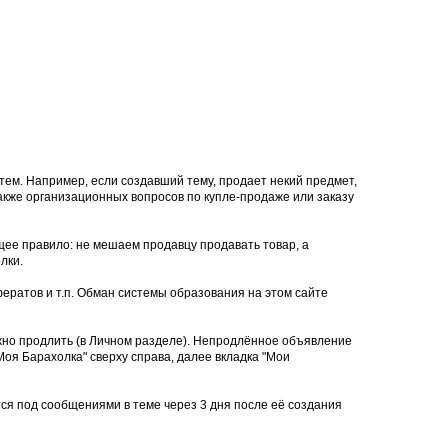
тем. Например, если создавший тему, продает некий предмет,
 также организационных вопросов по купле-продаже или заказу
щее правило: не мешаем продавцу продавать товар, а
лки.
ератов и т.п. Обман системы образования на этом сайте
ожно продлить (в Личном разделе). Непродлённое объявление
оя Барахолка" сверху справа, далее вкладка "Мои
тся под сообщениями в теме через 3 дня после её создания