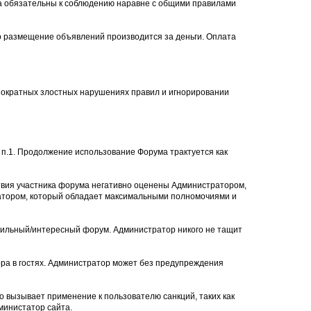
ла обязательны к соблюдению наравне с общими правилами
то размещение объявлений производится за деньги. Оплата
нократных злостных нарушениях правил и игнорировании
п.1. Продолжение использование Форума трактуется как
твия участника форума негативно оценены Администратором,
ратором, который обладает максимальными полномочиями и
авильный/интересный форум. Администратор никого не тащит
ра в гостях. Администратор может без предупреждения
о вызывает применение к пользователю санкций, таких как
министатор сайта.