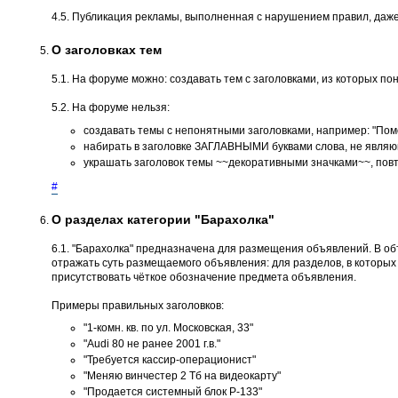
4.5. Публикация рекламы, выполненная с нарушением правил, даже
О заголовках тем
5.1. На форуме можно: создавать тем с заголовками, из которых пон
5.2. На форуме нельзя:
создавать темы с непонятными заголовками, например: "Помог
набирать в заголовке ЗАГЛАВНЫМИ буквами слова, не являющ
украшать заголовок темы ~~декоративными значками~~, повт
#
О разделах категории "Барахолка"
6.1. "Барахолка" предназначена для размещения объявлений. В о
отражать суть размещаемого объявления: для разделов, в которых не
присутствовать чёткое обозначение предмета объявления.
Примеры правильных заголовков:
"1-комн. кв. по ул. Московская, 33"
"Audi 80 не ранее 2001 г.в."
"Требуется кассир-операционист"
"Меняю винчестер 2 Тб на видеокарту"
"Продается системный блок P-133"