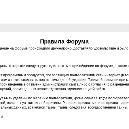
Правила Форума
ение на форуме происходило дружелюбно, доставляло удовольствие и было п
ципы, которыми следует руководствоваться при общении на форуме, а также
ся программным продуктом, позволяющим пользователям сети интернет (в то
ам а также создавать новые темы для обсуждения. Таким образом, ни при к
, произведенные от имени администрации сайта либо с согласия (с разреше
бщений, размещенных непосредственно администрацией сайта.
ут быть удалены по желанию пользователя, кроме случаев, когда пользовате
ей, если нет уважительной причины. Решение признать или не признать пр
альных данных, врачебной тайны, тайны следствия, государственной тайны.
.
#