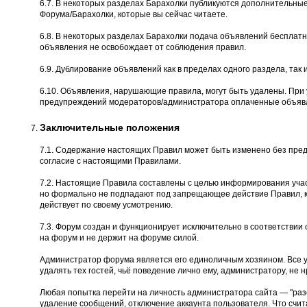
6.7. В некоторых разделах Барахолки публикуются дополнительны
Форума/Барахолки, которые вы сейчас читаете.
6.8. В некоторых разделах Барахолки подача объявлений бесплатн
объявления не освобождает от соблюдения правил.
6.9. Дублирование объявлений как в пределах одного раздела, так и
6.10. Объявления, нарушающие правила, могут быть удалены. При
предупреждений модераторов/администратора оплаченные объявл
Заключительные положения
7.1. Содержание настоящих Правил может быть изменено без пред
согласие с настоящими Правилами.
7.2. Настоящие Правила составлены с целью информирования учас
но формально не подпадают под запрещающее действие Правил, к
действует по своему усмотрению.
7.3. Форум создан и функционирует исключительно в соответстви
на форум и не держит на форуме силой.
Администратор форума является его единоличным хозяином. Все 
удалять тех гостей, чьё поведение лично ему, администратору, не н
Любая попытка перейти на личность администратора сайта — "разоб
удаление сообщений, отключение аккаунта пользователя. Что счита