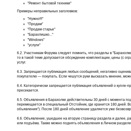
"Ремонт бытовой техники"
Примеры неправильных заголовков:
"Нужно!!!"
"Продам"
"Продам старье"
"Барахлишко..."
"Windows"
"услуги"
6.2. Участникам Форума следует помнить, что разделы в "Барахолк
то в такой теме допускается обсуждение комплектации, цены (с огр
услуг.
6.3. Запрещается публикация любых сообщений, негативно оценива
покупателю — покупать. Если чешутся руки высказать мнение, мож
6.4. Категорически запрещается публикация объявлений о купле-п
пресекается.
6.5. Объявления в Барахолке действительны 30 дней с момента по
перемещается в специальный Отстойник, где хранится 180 дней. В
объявления"). После 180 дней объявление удаляется уже безвозвр
6.6. Объявление, ушедшее на вторую страницу раздела и далее, р
или подъёма. Также можно поднять объяволения в Личном разделе 