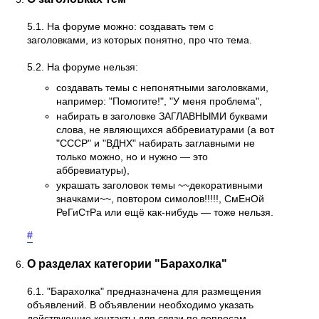
5.1. На форуме можно: создавать тем с
заголовками, из которых понятно, про что тема.
5.2. На форуме нельзя:
создавать темы с непонятными заголовками,
например: "Помогите!", "У меня проблема",
набирать в заголовке ЗАГЛАВНЫМИ буквами
слова, не являющихся аббревиатурами (а вот
"СССР" и "ВДНХ" набирать заглавными не
только можно, но и нужно — это
аббревиатуры),
украшать заголовок темы ~~декоративными
значками~~, повтором симолов!!!!!, СмЕнОй
РеГиСтРа или ещё как-нибудь — тоже нельзя.
#
О разделах категории "Барахолка"
6.1. "Барахолка" предназначена для размещения
объявлений. В объявлении необходимо указать
действующие контакты для связи по вопросам,