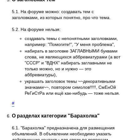
5.1. На форуме можно: создавать тем с
заголовками, из которых понятно, про что тема.
5.2. На форуме нельзя:
создавать темы с непонятными заголовками,
например: "Помогите!", "У меня проблема",
набирать в заголовке ЗАГЛАВНЫМИ буквами
слова, не являющихся аббревиатурами (а вот
"СССР" и "ВДНХ" набирать заглавными не
только можно, но и нужно — это
аббревиатуры),
украшать заголовок темы ~~декоративными
значками~~, повтором симолов!!!!!, СмЕнОй
РеГиСтРа или ещё как-нибудь — тоже нельзя.
#
О разделах категории "Барахолка"
6.1. "Барахолка" предназначена для размещения
объявлений. В объявлении необходимо указать
действующие контакты для связи по вопросам,