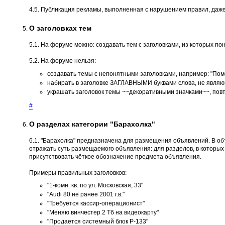
4.5. Публикация рекламы, выполненная с нарушением правил, даже
О заголовках тем
5.1. На форуме можно: создавать тем с заголовками, из которых пон
5.2. На форуме нельзя:
создавать темы с непонятными заголовками, например: "Помог
набирать в заголовке ЗАГЛАВНЫМИ буквами слова, не являющ
украшать заголовок темы ~~декоративными значками~~, повт
#
О разделах категории "Барахолка"
6.1. "Барахолка" предназначена для размещения объявлений. В о
отражать суть размещаемого объявления: для разделов, в которых не
присутствовать чёткое обозначение предмета объявления.
Примеры правильных заголовков:
"1-комн. кв. по ул. Московская, 33"
"Audi 80 не ранее 2001 г.в."
"Требуется кассир-операционист"
"Меняю винчестер 2 Тб на видеокарту"
"Продается системный блок P-133"