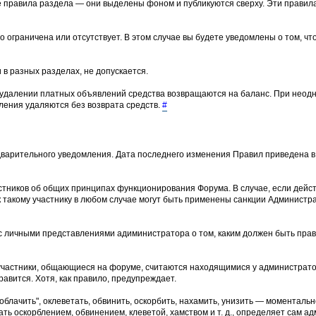
е правила раздела — они выделены фоном и публикуются сверху. Эти прави
о ограничена или отсутствует. В этом случае вы будете уведомлены о том, ч
 в разных разделах, не допускается.
 удалении платных объявлений средства возвращаются на баланс. При неод
ения удаляются без возврата средств.
#
варительного уведомления. Дата последнего изменения Правил приведена в 
тников об общих принципах функционирования Форума. В случае, если дейс
 такому участнику в любом случае могут быть применены санкции Админист
и с личными представлениями адиминистратора о том, каким должен быть пр
участники, общающиеся на форуме, считаются находящимися у администрато
равится. Хотя, как правило, предупреждает.
лачить", оклеветать, обвинить, оскорбить, нахамить, унизить — моментальн
ть оскорблением, обвинением, клеветой, хамством и т. д., определяет сам ад