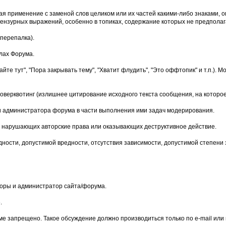
чая применение с заменой слов целиком или их частей какими-либо знаками
нзурных выражений, особенно в топиках, содержание которых не предполага
перепалка).
лах Форума.
йте тут", "Пора закрывать тему", "Хватит флудить", "Это оффтопик" и т.п.)
верквотинг (излишнее цитирование исходного текста сообщения, на которое
и администратора форума в части выполнения ими задач модерирования.
мы, нарушающих авторские права или оказывающих деструктивное действие.
дности, допустимой вредности, отсутствия зависимости, допустимой степени
оры и администратор сайта/форума.
.
е запрещено. Такое обсуждение должно производиться только по e-mail или