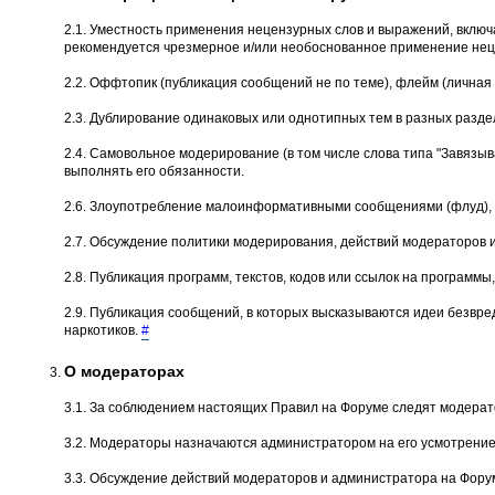
2.1. Уместность применения нецензурных слов и выражений, вклю
рекомендуется чрезмерное и/или необоснованное применение неце
2.2. Оффтопик (публикация сообщений не по теме), флейм (личная 
2.3. Дублирование одинаковых или однотипных тем в разных разде
2.4. Самовольное модеpиpование (в том числе слова типа "Завязыва
выполнять его обязанности.
2.6. Злоупотребление малоинформативными сообщениями (флуд), о
2.7. Обсуждение политики модерирования, действий модеpатоpов 
2.8. Публикация программ, текстов, кодов или ссылок на програм
2.9. Публикация сообщений, в которых высказываются идеи безвре
наркотиков.
#
О модераторах
3.1. За соблюдением настоящих Правил на Форуме следят модерат
3.2. Модераторы назначаются администратором на его усмотрение
3.3. Обсуждение действий модераторов и администратора на Форум