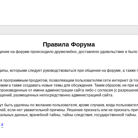
Правила Форума
ение на форуме происходило дружелюбно, доставляло удовольствие и было п
ципы, которыми следует руководствоваться при общении на форуме, а также
ся программным продуктом, позволяющим пользователям сети интернет (в то
ам а также создавать новые темы для обсуждения. Таким образом, ни при к
, произведенные от имени администрации сайта либо с согласия (с разреше
бщений, размещенных непосредственно администрацией сайта.
ут быть удалены по желанию пользователя, кроме случаев, когда пользовате
ей, если нет уважительной причины. Решение признать или не признать пр
альных данных, врачебной тайны, тайны следствия, государственной тайны.
.
#