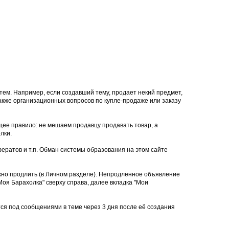
тем. Например, если создавший тему, продает некий предмет,
 также организационных вопросов по купле-продаже или заказу
щее правило: не мешаем продавцу продавать товар, а
лки.
ератов и т.п. Обман системы образования на этом сайте
ожно продлить (в Личном разделе). Непродлённое объявление
оя Барахолка" сверху справа, далее вкладка "Мои
тся под сообщениями в теме через 3 дня после её создания