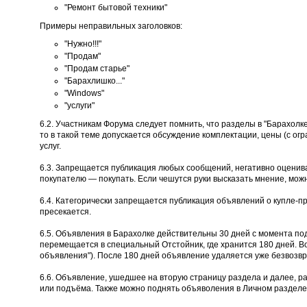
"Ремонт бытовой техники"
Примеры неправильных заголовков:
"Нужно!!!"
"Продам"
"Продам старье"
"Барахлишко..."
"Windows"
"услуги"
6.2. Участникам Форума следует помнить, что разделы в "Барахолк
то в такой теме допускается обсуждение комплектации, цены (с огр
услуг.
6.3. Запрещается публикация любых сообщений, негативно оценива
покупателю — покупать. Если чешутся руки высказать мнение, мож
6.4. Категорически запрещается публикация объявлений о купле-п
пресекается.
6.5. Объявления в Барахолке действительны 30 дней с момента по
перемещается в специальный Отстойник, где хранится 180 дней. В
объявления"). После 180 дней объявление удаляется уже безвозвр
6.6. Объявление, ушедшее на вторую страницу раздела и далее, р
или подъёма. Также можно поднять объяволения в Личном разделе 