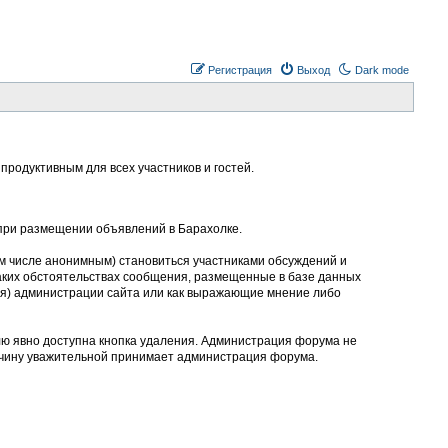
Регистрация
Выход
Dark mode
родуктивным для всех участников и гостей.
 при размещении объявлений в Барахолке.
м числе анонимным) становиться участниками обсуждений и
аких обстоятельствах сообщения, размещенные в базе данных
ния) администрации сайта или как выражающие мнение либо
лю явно доступна кнопка удаления. Администрация форума не
ичину уважительной принимает администрация форума.