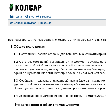
Главная
FAQ
Правила
Список форумов
Правила
Все пользователи Колсар должны следовать этим Правилам, чтобы общ
Общие положения
1.1. Настоящие Правила созданы для того, чтобы обозначить прин
1.2. О статусе сообщений, размещенных на форуме. Форум являет
размещать в общей базе данных свои сообщения по имеющимся тем
форума его участниками, не могут быть расценены как публикации
официальную позицию администрации сайта, за исключением соо
1.3. Сообщения пользователя, размещённые в базе данных, не мог
удаляет сообщения по заявкам/просьбам/требованиям пользовател
Пример уважительной причины: случайное раскрытие чужих персон
1.4. Дата последнего изменения настоящих Правил:
4 марта 2021 г
Что запрещено в общих темах Форума