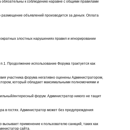
ла обязательны к соблюдению наравне с общими правилами
то размещение объявлений производится за деньги. Оплата
нократных злостных нарушениях правил и игнорировании
п.1. Продолжение использование Форума трактуется как
твия участника форума негативно оценены Администратором,
ратором, который обладает максимальными полномочиями и
авильный/интересный форум. Администратор никого не тащит
ра в гостях. Администратор может без предупреждения
о вызывает применение к пользователю санкций, таких как
министатор сайта.