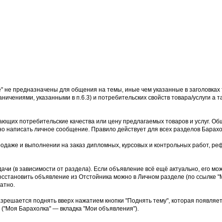
е" не предназначены для общения на темы, иные чем указанные в заголовках 
аничениями, указанными в п.6.3) и потребительских свойств товара/услуги а
ющих потребительские качества или цену предлагаемых товаров и услуг. Об
но написать личное сообщение. Правило действует для всех разделов Барахо
родаже и выполнении на заказ дипломных, курсовых и контрольных работ, реф
дачи (в зависимости от раздела). Если объявление всё ещё актуально, его м
осстановить объявление из Отстойника можно в Личном разделе (по ссылке "М
атно.
азрешается поднять вверх нажатием кнопки "Поднять тему", которая появляе
("Моя Барахолка" — вкладка "Мои объявления").