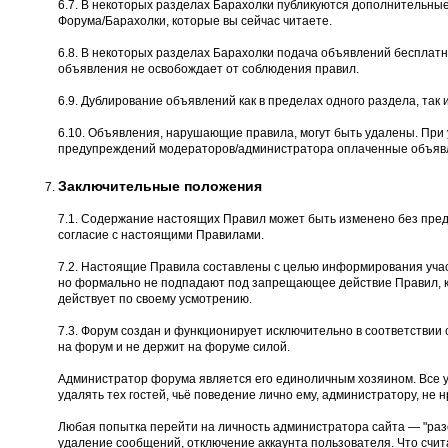
6.7. В некоторых разделах Барахолки публикуются дополнительны
Форума/Барахолки, которые вы сейчас читаете.
6.8. В некоторых разделах Барахолки подача объявлений бесплатн
объявления не освобождает от соблюдения правил.
6.9. Дублирование объявлений как в пределах одного раздела, так и
6.10. Объявления, нарушающие правила, могут быть удалены. При
предупреждений модераторов/администратора оплаченные объявл
Заключительные положения
7.1. Содержание настоящих Правил может быть изменено без пред
согласие с настоящими Правилами.
7.2. Настоящие Правила составлены с целью информирования учас
но формально не подпадают под запрещающее действие Правил, к
действует по своему усмотрению.
7.3. Форум создан и функционирует исключительно в соответстви
на форум и не держит на форуме силой.
Администратор форума является его единоличным хозяином. Все 
удалять тех гостей, чьё поведение лично ему, администратору, не н
Любая попытка перейти на личность администратора сайта — "разоб
удаление сообщений, отключение аккаунта пользователя. Что счита