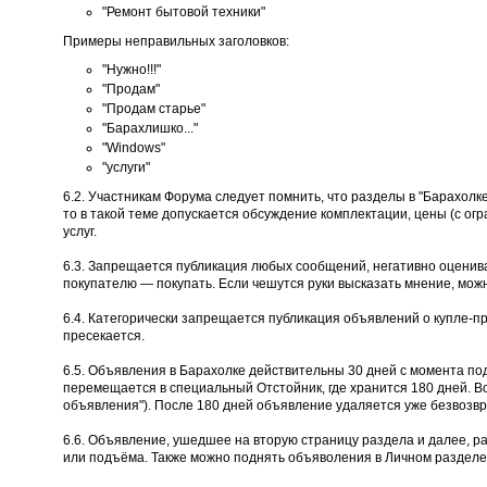
"Ремонт бытовой техники"
Примеры неправильных заголовков:
"Нужно!!!"
"Продам"
"Продам старье"
"Барахлишко..."
"Windows"
"услуги"
6.2. Участникам Форума следует помнить, что разделы в "Барахолк
то в такой теме допускается обсуждение комплектации, цены (с огр
услуг.
6.3. Запрещается публикация любых сообщений, негативно оценива
покупателю — покупать. Если чешутся руки высказать мнение, мож
6.4. Категорически запрещается публикация объявлений о купле-п
пресекается.
6.5. Объявления в Барахолке действительны 30 дней с момента по
перемещается в специальный Отстойник, где хранится 180 дней. В
объявления"). После 180 дней объявление удаляется уже безвозвр
6.6. Объявление, ушедшее на вторую страницу раздела и далее, р
или подъёма. Также можно поднять объяволения в Личном разделе 