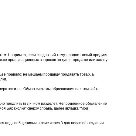
тем. Например, если создавший тему, продает некий предмет,
 также организационных вопросов по купле-продаже или заказу
щее правило: не мешаем продавцу продавать товар, а
лки.
ератов и т.п. Обман системы образования на этом сайте
ожно продлить (в Личном разделе). Непродлённое объявление
оя Барахолка" сверху справа, далее вкладка "Мои
тся под сообщениями в теме через 3 дня после её создания