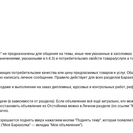
е" не предназначены для общения на темы, иные чем указанные в заголовках 
аничениями, указанными в п.6.3) и потребительских свойств товара/услуги а
ющих потребительские качества или цену предлагаемых товаров и услуг. Об
но написать личное сообщение. Правило действует для всех разделов Барахо
родаже и выполнении на заказ дипломных, курсовых и контрольных работ, реф
дачи (в зависимости от раздела). Если объявление всё ещё актуально, его м
осстановить объявление из Отстойника можно в Личном разделе (по ссылке "М
атно.
азрешается поднять вверх нажатием кнопки "Поднять тему", которая появляе
("Моя Барахолка" — вкладка "Мои объявления").