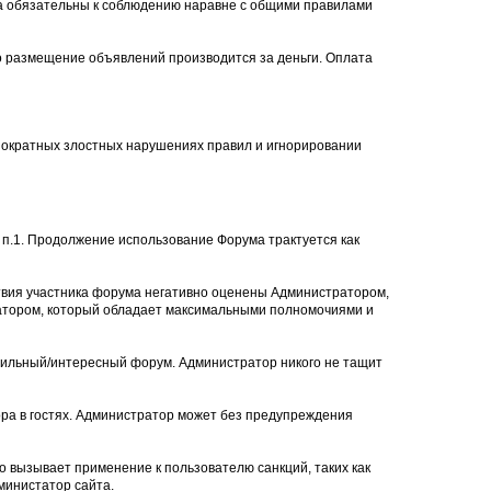
ла обязательны к соблюдению наравне с общими правилами
то размещение объявлений производится за деньги. Оплата
нократных злостных нарушениях правил и игнорировании
п.1. Продолжение использование Форума трактуется как
твия участника форума негативно оценены Администратором,
ратором, который обладает максимальными полномочиями и
авильный/интересный форум. Администратор никого не тащит
ра в гостях. Администратор может без предупреждения
о вызывает применение к пользователю санкций, таких как
министатор сайта.