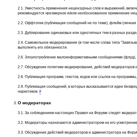
2.1. Уместность применения нецензурных слов и выражений, вклю
рекомендуется чрезмерное и/или необоснованное применение неце
2.2. Оффтопик (публикация сообщений не по теме), флейм (личная 
2.3. Дублирование одинаковых или однотипных тем в разных разде
2.4. Самовольное модеpиpование (в том числе слова типа "Завязыва
выполнять его обязанности.
2.6. Злоупотребление малоинформативными сообщениями (флуд), о
2.7. Обсуждение политики модерирования, действий модеpатоpов 
2.8. Публикация программ, текстов, кодов или ссылок на програм
2.9. Публикация сообщений, в которых высказываются идеи безвре
наркотиков.
#
О модераторах
3.1. За соблюдением настоящих Правил на Форуме следят модерат
3.2. Модераторы назначаются администратором на его усмотрение
3.3. Обсуждение действий модераторов и администратора на Форум