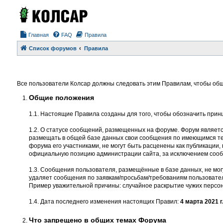
Главная
FAQ
Правила
Список форумов
Правила
Все пользователи Колсар должны следовать этим Правилам, чтобы общ
Общие положения
1.1. Настоящие Правила созданы для того, чтобы обозначить прин
1.2. О статусе сообщений, размещенных на форуме. Форум являет
размещать в общей базе данных свои сообщения по имеющимся тем
форума его участниками, не могут быть расценены как публикации
официальную позицию администрации сайта, за исключением соо
1.3. Сообщения пользователя, размещённые в базе данных, не мог
удаляет сообщения по заявкам/просьбам/требованиям пользовател
Пример уважительной причины: случайное раскрытие чужих персон
1.4. Дата последнего изменения настоящих Правил:
4 марта 2021 г
Что запрещено в общих темах Форума