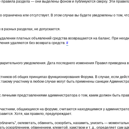
е правила раздела — они выделены фоном и публикуются сверху. Эти прави
о ограничена или отсутствует. В этом случае вы будете уведомлены о том, ч
 в разных разделах, не допускается.
 удалении платных объявлений средства возвращаются на баланс. При неод
ения удаляются без возврата средств.
#
варительного уведомления. Дата последнего изменения Правил приведена в 
тников об общих принципах функционирования Форума. В случае, если дейс
 такому участнику в любом случае могут быть применены санкции Админист
и с личными представлениями адиминистратора о том, каким должен быть пр
участники, общающиеся на форуме, считаются находящимися у администрато
равится. Хотя, как правило, предупреждает.
лачить", оклеветать, обвинить, оскорбить, нахамить, унизить — моментальн
ть оскорблением, обвинением, клеветой, хамством и т. д., определяет сам ад