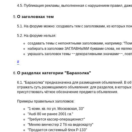
4.5. Публикация рекламы, выполненная с нарушением правил, даже
О заголовках тем
5.1. На форуме можно: создавать тем с заголовками, из которых пон
5.2. На форуме нельзя:
создавать темы с непонятными заголовками, например: "Помог
набирать в заголовке ЗАГЛАВНЫМИ буквами слова, не являющ
украшать заголовок темы ~~декоративными значками~~, повт
#
О разделах категории "Барахолка"
6.1. "Барахолка" предназначена для размещения объявлений. В о
отражать суть размещаемого объявления: для разделов, в которых не
присутствовать чёткое обозначение предмета объявления.
Примеры правильных заголовков:
"1-комн. кв. по ул. Московская, 33"
"Audi 80 не ранее 2001 г.в."
"Требуется кассир-операционист"
"Меняю винчестер 2 Тб на видеокарту"
"Продается системный блок P-133"