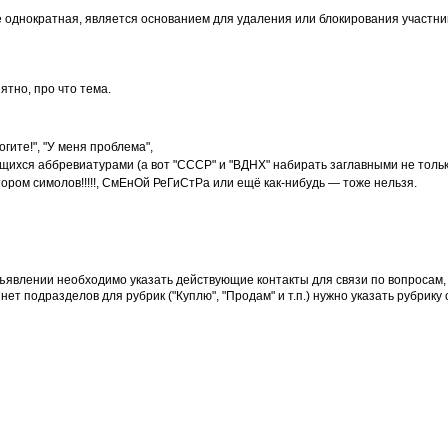
 однократная, является основанием для удаления или блокирования участни
ятно, про что тема.
ите!", "У меня проблема",
ихся аббревиатурами (а вот "СССР" и "ВДНХ" набирать заглавными не тольк
ором симолов!!!!!, СмЕнОй РеГиСтРа или ещё как-нибудь — тоже нельзя.
бъявлении необходимо указать действующие контакты для связи по вопросам
т подразделов для рубрик ("Куплю", "Продам" и т.п.) нужно указать рубрику 