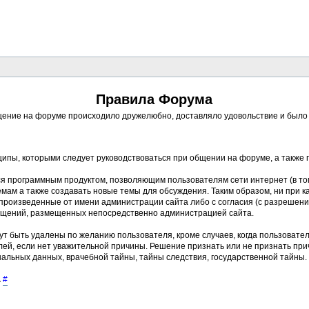
Правила Форума
ение на форуме происходило дружелюбно, доставляло удовольствие и было п
ципы, которыми следует руководствоваться при общении на форуме, а также
ся программным продуктом, позволяющим пользователям сети интернет (в то
ам а также создавать новые темы для обсуждения. Таким образом, ни при к
, произведенные от имени администрации сайта либо с согласия (с разреше
бщений, размещенных непосредственно администрацией сайта.
ут быть удалены по желанию пользователя, кроме случаев, когда пользовате
ей, если нет уважительной причины. Решение признать или не признать пр
альных данных, врачебной тайны, тайны следствия, государственной тайны.
.
#