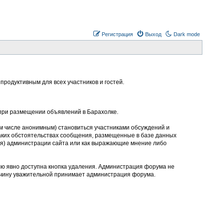
Регистрация
Выход
Dark mode
родуктивным для всех участников и гостей.
 при размещении объявлений в Барахолке.
м числе анонимным) становиться участниками обсуждений и
аких обстоятельствах сообщения, размещенные в базе данных
ния) администрации сайта или как выражающие мнение либо
лю явно доступна кнопка удаления. Администрация форума не
ичину уважительной принимает администрация форума.