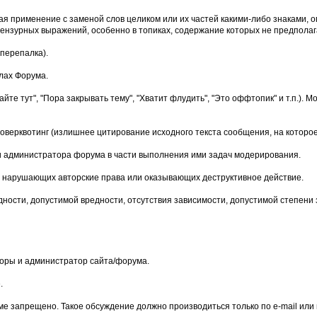
чая применение с заменой слов целиком или их частей какими-либо знаками
нзурных выражений, особенно в топиках, содержание которых не предполага
перепалка).
лах Форума.
йте тут", "Пора закрывать тему", "Хватит флудить", "Это оффтопик" и т.п.)
верквотинг (излишнее цитирование исходного текста сообщения, на которое
и администратора форума в части выполнения ими задач модерирования.
мы, нарушающих авторские права или оказывающих деструктивное действие.
дности, допустимой вредности, отсутствия зависимости, допустимой степени
оры и администратор сайта/форума.
.
е запрещено. Такое обсуждение должно производиться только по e-mail или