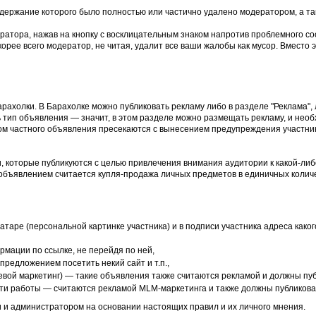
держание которого было полностью или частично удалено модератором, а та
ратора, нажав на кнопку с восклицательным знаком напротив проблемного со
рее всего модератор, не читая, удалит все ваши жалобы как мусор. Вместо э
рахолки. В Барахолке можно публиковать рекламу либо в разделе "Реклама",
 тип объявления — значит, в этом разделе можно размещать рекламу, и необ
ом частного объявления пресекаются с вынесением предупреждения участни
, которые публикуются с целью привлечения внимания аудитории к какой-либо
объявлением считается купля-продажа личных предметов в единичных количе
аватаре (персональной картинке участника) и в подписи участника адреса как
мации по ссылке, не перейдя по ней,
предложением посетить некий сайт и т.п.,
евой маркетинг) — такие объявления также считаются рекламой и должны пуб
ути работы — считаются рекламой MLM-маркетинга и также должны публиковат
 и администратором на основании настоящих правил и их личного мнения.