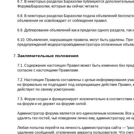
6.7. В некоторых разделах Барахолки публикуются дополнительны
Форума/Барахолки, которые вы сейчас читаете.
6.8. В некоторых разделах Барахолки подача объявлений бесплатн
объявления не освобождает от соблюдения правил.
6.9. Дублирование объявлений как в пределах одного раздела, так и
6.10. Объявления, нарушающие правила, могут быть удалены. При
предупреждений модераторов/администратора оплаченные объявл
Заключительные положения
7.1. Содержание настоящих Правил может быть изменено без пред
согласие с настоящими Правилами.
7.2. Настоящие Правила составлены с целью информирования учас
но формально не подпадают под запрещающее действие Правил, к
действует по своему усмотрению.
7.3. Форум создан и функционирует исключительно в соответстви
на форум и не держит на форуме силой.
Администратор форума является его единоличным хозяином. Все 
удалять тех гостей, чьё поведение лично ему, администратору, не н
Любая попытка перейти на личность администратора сайта — "разоб
удаление сообщений, отключение аккаунта пользователя. Что счита