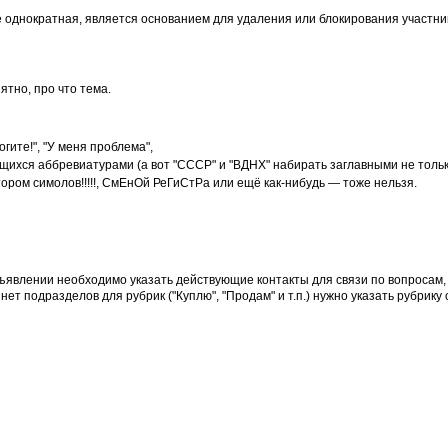
 однократная, является основанием для удаления или блокирования участни
ятно, про что тема.
ите!", "У меня проблема",
ихся аббревиатурами (а вот "СССР" и "ВДНХ" набирать заглавными не тольк
ором симолов!!!!!, СмЕнОй РеГиСтРа или ещё как-нибудь — тоже нельзя.
бъявлении необходимо указать действующие контакты для связи по вопросам
т подразделов для рубрик ("Куплю", "Продам" и т.п.) нужно указать рубрику 