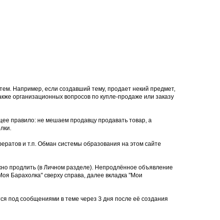
тем. Например, если создавший тему, продает некий предмет,
 также организационных вопросов по купле-продаже или заказу
щее правило: не мешаем продавцу продавать товар, а
лки.
ератов и т.п. Обман системы образования на этом сайте
ожно продлить (в Личном разделе). Непродлённое объявление
оя Барахолка" сверху справа, далее вкладка "Мои
тся под сообщениями в теме через 3 дня после её создания