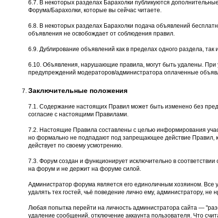
6.7. В некоторых разделах Барахолки публикуются дополнительны
Форума/Барахолки, которые вы сейчас читаете.
6.8. В некоторых разделах Барахолки подача объявлений бесплатн
объявления не освобождает от соблюдения правил.
6.9. Дублирование объявлений как в пределах одного раздела, так и
6.10. Объявления, нарушающие правила, могут быть удалены. При
предупреждений модераторов/администратора оплаченные объявл
Заключительные положения
7.1. Содержание настоящих Правил может быть изменено без пред
согласие с настоящими Правилами.
7.2. Настоящие Правила составлены с целью информирования учас
но формально не подпадают под запрещающее действие Правил, к
действует по своему усмотрению.
7.3. Форум создан и функционирует исключительно в соответстви
на форум и не держит на форуме силой.
Администратор форума является его единоличным хозяином. Все 
удалять тех гостей, чьё поведение лично ему, администратору, не н
Любая попытка перейти на личность администратора сайта — "разоб
удаление сообщений, отключение аккаунта пользователя. Что счита