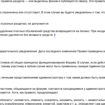
е правила раздела — они выделены фоном и публикуются сверху. Эти прави
о ограничена или отсутствует. В этом случае вы будете уведомлены о том, ч
 в разных разделах, не допускается.
 удалении платных объявлений средства возвращаются на баланс. При неод
ения удаляются без возврата средств.
#
варительного уведомления. Дата последнего изменения Правил приведена в 
тников об общих принципах функционирования Форума. В случае, если дейс
 такому участнику в любом случае могут быть применены санкции Админист
и с личными представлениями адиминистратора о том, каким должен быть пр
участники, общающиеся на форуме, считаются находящимися у администрато
равится. Хотя, как правило, предупреждает.
лачить", оклеветать, обвинить, оскорбить, нахамить, унизить — моментальн
ть оскорблением, обвинением, клеветой, хамством и т. д., определяет сам ад