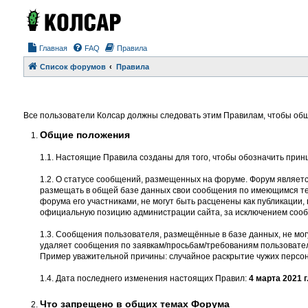
Главная
FAQ
Правила
Список форумов
Правила
Все пользователи Колсар должны следовать этим Правилам, чтобы общ
Общие положения
1.1. Настоящие Правила созданы для того, чтобы обозначить прин
1.2. О статусе сообщений, размещенных на форуме. Форум являет
размещать в общей базе данных свои сообщения по имеющимся тем
форума его участниками, не могут быть расценены как публикации
официальную позицию администрации сайта, за исключением соо
1.3. Сообщения пользователя, размещённые в базе данных, не мог
удаляет сообщения по заявкам/просьбам/требованиям пользовател
Пример уважительной причины: случайное раскрытие чужих персон
1.4. Дата последнего изменения настоящих Правил:
4 марта 2021 г
Что запрещено в общих темах Форума