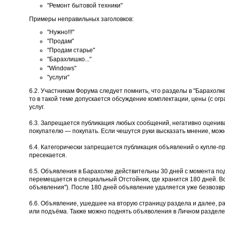
"Ремонт бытовой техники"
Примеры неправильных заголовков:
"Нужно!!!"
"Продам"
"Продам старье"
"Барахлишко..."
"Windows"
"услуги"
6.2. Участникам Форума следует помнить, что разделы в "Барахолк
то в такой теме допускается обсуждение комплектации, цены (с огр
услуг.
6.3. Запрещается публикация любых сообщений, негативно оценива
покупателю — покупать. Если чешутся руки высказать мнение, мож
6.4. Категорически запрещается публикация объявлений о купле-п
пресекается.
6.5. Объявления в Барахолке действительны 30 дней с момента по
перемещается в специальный Отстойник, где хранится 180 дней. В
объявления"). После 180 дней объявление удаляется уже безвозвр
6.6. Объявление, ушедшее на вторую страницу раздела и далее, р
или подъёма. Также можно поднять объяволения в Личном разделе 