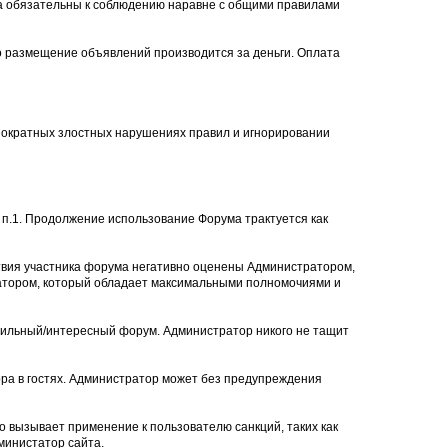
ла обязательны к соблюдению наравне с общими правилами
то размещение объявлений производится за деньги. Оплата
нократных злостных нарушениях правил и игнорировании
п.1. Продолжение использование Форума трактуется как
твия участника форума негативно оценены Администратором,
ратором, который обладает максимальными полномочиями и
авильный/интересный форум. Администратор никого не тащит
ра в гостях. Администратор может без предупреждения
о вызывает применение к пользователю санкций, таких как
министатор сайта.