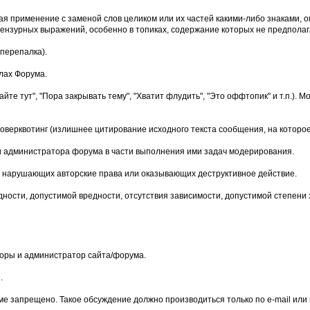
чая применение с заменой слов целиком или их частей какими-либо знаками
нзурных выражений, особенно в топиках, содержание которых не предполага
перепалка).
лах Форума.
йте тут", "Пора закрывать тему", "Хватит флудить", "Это оффтопик" и т.п.)
верквотинг (излишнее цитирование исходного текста сообщения, на которое
и администратора форума в части выполнения ими задач модерирования.
мы, нарушающих авторские права или оказывающих деструктивное действие.
дности, допустимой вредности, отсутствия зависимости, допустимой степени
оры и администратор сайта/форума.
.
е запрещено. Такое обсуждение должно производиться только по e-mail или