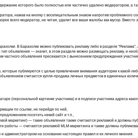
держание которого было полностью или частично удалено модератором, а та
ратора, нажав на кнопку с восклицательным знаком напротив проблемного со
рее всего модератор, не читая, удалит все ваши жалобы как мусор. Вместо э
рахолки. В Барахолке можно публиковать рекламу либо в разделе "Реклама",
 тип объявления — значит, в этом разделе можно размещать рекламу, и необ
ом частного объявления пресекаются с вынесением предупреждения участни
, которые публикуются с целью привлечения внимания аудитории к какой-либо
объявлением считается купля-продажа личных предметов в единичных количе
аватаре (персональной картинке участника) и в подписи участника адреса как
мации по ссылке, не перейдя по ней,
предложением посетить некий сайт и т.п.,
евой маркетинг) — такие объявления также считаются рекламой и должны пуб
ути работы — считаются рекламой MLM-маркетинга и также должны публиковат
 и администратором на основании настоящих правил и их личного мнения.