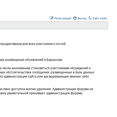
Регистрация
Выход
Dark mode
родуктивным для всех участников и гостей.
 при размещении объявлений в Барахолке.
м числе анонимным) становиться участниками обсуждений и
аких обстоятельствах сообщения, размещенные в базе данных
ния) администрации сайта или как выражающие мнение либо
лю явно доступна кнопка удаления. Администрация форума не
ичину уважительной принимает администрация форума.