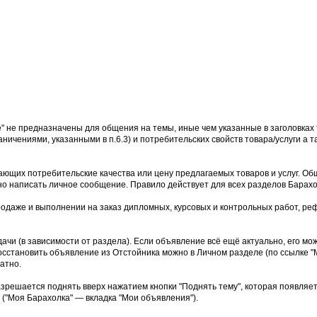
е" не предназначены для общения на темы, иные чем указанные в заголовках 
аничениями, указанными в п.6.3) и потребительских свойств товара/услуги а
ющих потребительские качества или цену предлагаемых товаров и услуг. Об
но написать личное сообщение. Правило действует для всех разделов Барахо
родаже и выполнении на заказ дипломных, курсовых и контрольных работ, реф
дачи (в зависимости от раздела). Если объявление всё ещё актуально, его м
осстановить объявление из Отстойника можно в Личном разделе (по ссылке "М
атно.
азрешается поднять вверх нажатием кнопки "Поднять тему", которая появляе
("Моя Барахолка" — вкладка "Мои объявления").