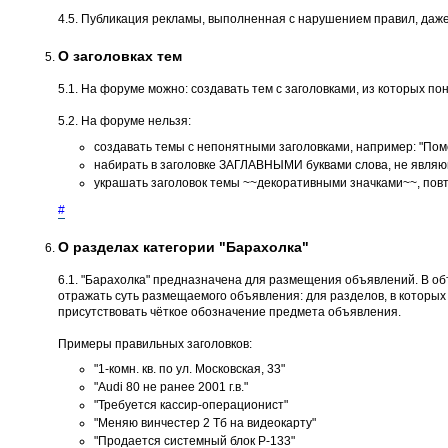
4.5. Публикация рекламы, выполненная с нарушением правил, даже
О заголовках тем
5.1. На форуме можно: создавать тем с заголовками, из которых пон
5.2. На форуме нельзя:
создавать темы с непонятными заголовками, например: "Помог
набирать в заголовке ЗАГЛАВНЫМИ буквами слова, не являющ
украшать заголовок темы ~~декоративными значками~~, повт
#
О разделах категории "Барахолка"
6.1. "Барахолка" предназначена для размещения объявлений. В о
отражать суть размещаемого объявления: для разделов, в которых не
присутствовать чёткое обозначение предмета объявления.
Примеры правильных заголовков:
"1-комн. кв. по ул. Московская, 33"
"Audi 80 не ранее 2001 г.в."
"Требуется кассир-операционист"
"Меняю винчестер 2 Тб на видеокарту"
"Продается системный блок P-133"