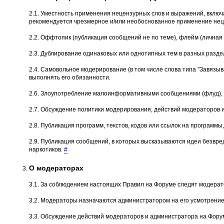
2.1. Уместность применения нецензурных слов и выражений, вклю
рекомендуется чрезмерное и/или необоснованное применение неце
2.2. Оффтопик (публикация сообщений не по теме), флейм (личная 
2.3. Дублирование одинаковых или однотипных тем в разных разде
2.4. Самовольное модеpиpование (в том числе слова типа "Завязыва
выполнять его обязанности.
2.6. Злоупотребление малоинформативными сообщениями (флуд), о
2.7. Обсуждение политики модерирования, действий модеpатоpов 
2.8. Публикация программ, текстов, кодов или ссылок на програм
2.9. Публикация сообщений, в которых высказываются идеи безвре
наркотиков.
#
О модераторах
3.1. За соблюдением настоящих Правил на Форуме следят модерат
3.2. Модераторы назначаются администратором на его усмотрение
3.3. Обсуждение действий модераторов и администратора на Форум