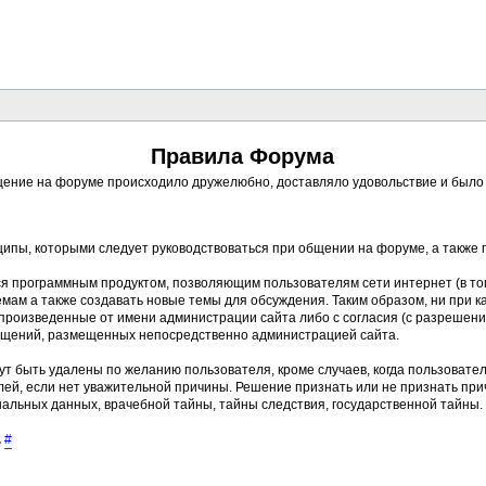
Правила Форума
ение на форуме происходило дружелюбно, доставляло удовольствие и было п
ципы, которыми следует руководствоваться при общении на форуме, а также
ся программным продуктом, позволяющим пользователям сети интернет (в то
ам а также создавать новые темы для обсуждения. Таким образом, ни при к
, произведенные от имени администрации сайта либо с согласия (с разреше
бщений, размещенных непосредственно администрацией сайта.
ут быть удалены по желанию пользователя, кроме случаев, когда пользовате
ей, если нет уважительной причины. Решение признать или не признать пр
альных данных, врачебной тайны, тайны следствия, государственной тайны.
.
#