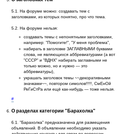
5.1. На форуме можно: создавать тем с
заголовками, из которых понятно, про что тема.
5.2. На форуме нельзя:
создавать темы с непонятными заголовками,
например: "Помогите!", "У меня проблема",
набирать в заголовке ЗАГЛАВНЫМИ буквами
слова, не являющихся аббревиатурами (а вот
"СССР" и "ВДНХ" набирать заглавными не
только можно, но и нужно — это
аббревиатуры),
украшать заголовок темы ~~декоративными
значками~~, повтором симолов!!!!!, СмЕнОй
РеГиСтРа или ещё как-нибудь — тоже нельзя.
#
О разделах категории "Барахолка"
6.1. "Барахолка" предназначена для размещения
объявлений. В объявлении необходимо указать
действующие контакты для связи по вопросам,