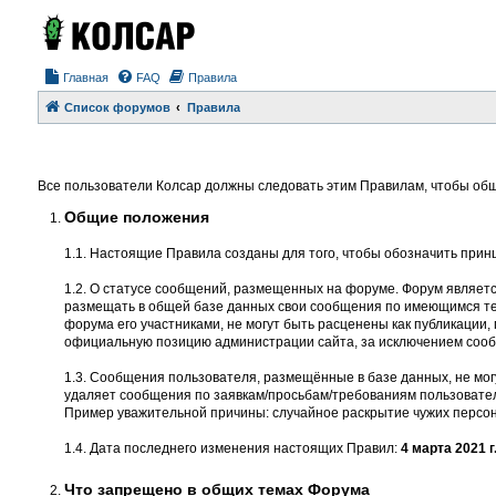
Главная
FAQ
Правила
Список форумов
Правила
Все пользователи Колсар должны следовать этим Правилам, чтобы общ
Общие положения
1.1. Настоящие Правила созданы для того, чтобы обозначить прин
1.2. О статусе сообщений, размещенных на форуме. Форум являет
размещать в общей базе данных свои сообщения по имеющимся тем
форума его участниками, не могут быть расценены как публикации
официальную позицию администрации сайта, за исключением соо
1.3. Сообщения пользователя, размещённые в базе данных, не мог
удаляет сообщения по заявкам/просьбам/требованиям пользовател
Пример уважительной причины: случайное раскрытие чужих персон
1.4. Дата последнего изменения настоящих Правил:
4 марта 2021 г
Что запрещено в общих темах Форума