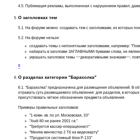
4.5. Публикация рекламы, выполненная с нарушением правил, даже
О заголовках тем
5.1. На форуме можно: создавать тем с заголовками, из которых пон
5.2. На форуме нельзя:
создавать темы с непонятными заголовками, например: "Помог
набирать в заголовке ЗАГЛАВНЫМИ буквами слова, не являющ
украшать заголовок темы ~~декоративными значками~~, повт
#
О разделах категории "Барахолка"
6.1. "Барахолка" предназначена для размещения объявлений. В о
отражать суть размещаемого объявления: для разделов, в которых не
присутствовать чёткое обозначение предмета объявления.
Примеры правильных заголовков:
"1-комн. кв. по ул. Московская, 33"
"Audi 80 не ранее 2001 г.в."
"Требуется кассир-операционист"
"Меняю винчестер 2 Тб на видеокарту"
"Продается системный блок P-133"