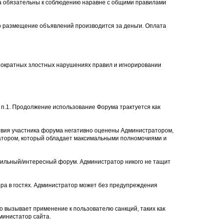
ла обязательны к соблюдению наравне с общими правилами
то размещение объявлений производится за деньги. Оплата
нократных злостных нарушениях правил и игнорировании
п.1. Продолжение использование Форума трактуется как
твия участника форума негативно оценены Администратором,
ратором, который обладает максимальными полномочиями и
авильный/интересный форум. Администратор никого не тащит
ра в гостях. Администратор может без предупреждения
о вызывает применение к пользователю санкций, таких как
министатор сайта.