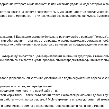
держание которого было полностью или частично удалено модератором, а та
ратора, нажав на кнопку с восклицательным знаком напротив проблемного со
рее всего модератор, не читая, удалит все ваши жалобы как мусор. Вместо э
рахолки. В Барахолке можно публиковать рекламу либо в разделе "Реклама",
 тип объявления — значит, в этом разделе можно размещать рекламу, и необ
ом частного объявления пресекаются с вынесением предупреждения участни
, которые публикуются с целью привлечения внимания аудитории к какой-либо
объявлением считается купля-продажа личных предметов в единичных количе
аватаре (персональной картинке участника) и в подписи участника адреса как
мации по ссылке, не перейдя по ней,
предложением посетить некий сайт и т.п.,
евой маркетинг) — такие объявления также считаются рекламой и должны пуб
ути работы — считаются рекламой MLM-маркетинга и также должны публиковат
 и администратором на основании настоящих правил и их личного мнения.