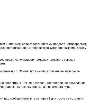
тем. Например, если создавший тему, продает некий предмет,
 также организационных вопросов по купле-продаже или заказу
щее правило: не мешаем продавцу продавать товар, а
лки.
ератов и т.п. Обман системы образования на этом сайте
ожно продлить (в Личном разделе). Непродлённое объявление
оя Барахолка" сверху справа, далее вкладка "Мои
тся под сообщениями в теме через 3 дня после её создания