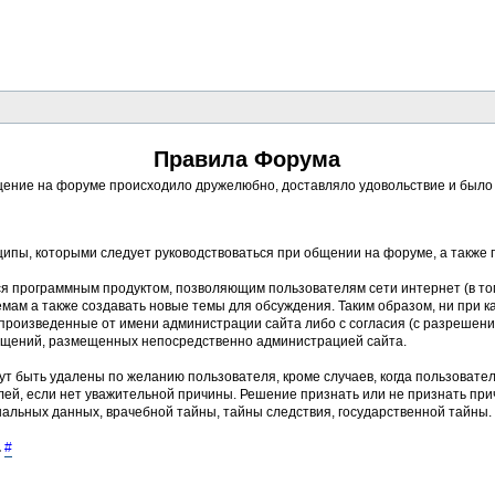
Правила Форума
ение на форуме происходило дружелюбно, доставляло удовольствие и было п
ципы, которыми следует руководствоваться при общении на форуме, а также
ся программным продуктом, позволяющим пользователям сети интернет (в то
ам а также создавать новые темы для обсуждения. Таким образом, ни при к
, произведенные от имени администрации сайта либо с согласия (с разреше
бщений, размещенных непосредственно администрацией сайта.
ут быть удалены по желанию пользователя, кроме случаев, когда пользовате
ей, если нет уважительной причины. Решение признать или не признать пр
альных данных, врачебной тайны, тайны следствия, государственной тайны.
.
#