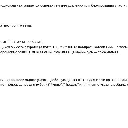
 однократная, является основанием для удаления или блокирования участни
ятно, про что тема.
ите!", "У меня проблема",
ихся аббревиатурами (а вот "СССР" и "ВДНХ" набирать заглавными не тольк
ором симолов!!!!!, СмЕнОй РеГиСтРа или ещё как-нибудь — тоже нельзя.
бъявлении необходимо указать действующие контакты для связи по вопросам
т подразделов для рубрик ("Куплю", "Продам" и т.п.) нужно указать рубрику 