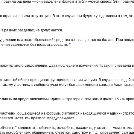
е правила раздела — они выделены фоном и публикуются сверху. Эти прави
о ограничена или отсутствует. В этом случае вы будете уведомлены о том, ч
 в разных разделах, не допускается.
 удалении платных объявлений средства возвращаются на баланс. При неод
ения удаляются без возврата средств.
#
варительного уведомления. Дата последнего изменения Правил приведена в 
тников об общих принципах функционирования Форума. В случае, если дейс
 такому участнику в любом случае могут быть применены санкции Админист
и с личными представлениями адиминистратора о том, каким должен быть пр
участники, общающиеся на форуме, считаются находящимися у администрато
равится. Хотя, как правило, предупреждает.
лачить", оклеветать, обвинить, оскорбить, нахамить, унизить — моментальн
ть оскорблением, обвинением, клеветой, хамством и т. д., определяет сам ад