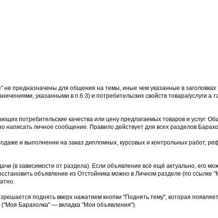
е" не предназначены для общения на темы, иные чем указанные в заголовках 
аничениями, указанными в п.6.3) и потребительских свойств товара/услуги а
ющих потребительские качества или цену предлагаемых товаров и услуг. Об
но написать личное сообщение. Правило действует для всех разделов Барахо
родаже и выполнении на заказ дипломных, курсовых и контрольных работ, реф
дачи (в зависимости от раздела). Если объявление всё ещё актуально, его м
осстановить объявление из Отстойника можно в Личном разделе (по ссылке "М
атно.
азрешается поднять вверх нажатием кнопки "Поднять тему", которая появляе
("Моя Барахолка" — вкладка "Мои объявления").