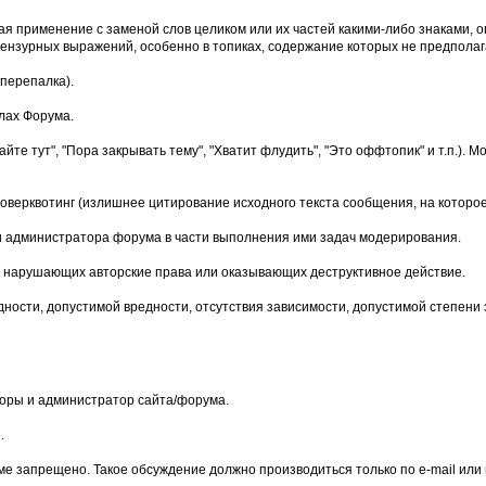
чая применение с заменой слов целиком или их частей какими-либо знаками
нзурных выражений, особенно в топиках, содержание которых не предполага
перепалка).
лах Форума.
йте тут", "Пора закрывать тему", "Хватит флудить", "Это оффтопик" и т.п.)
верквотинг (излишнее цитирование исходного текста сообщения, на которое
и администратора форума в части выполнения ими задач модерирования.
мы, нарушающих авторские права или оказывающих деструктивное действие.
дности, допустимой вредности, отсутствия зависимости, допустимой степени
оры и администратор сайта/форума.
.
е запрещено. Такое обсуждение должно производиться только по e-mail или