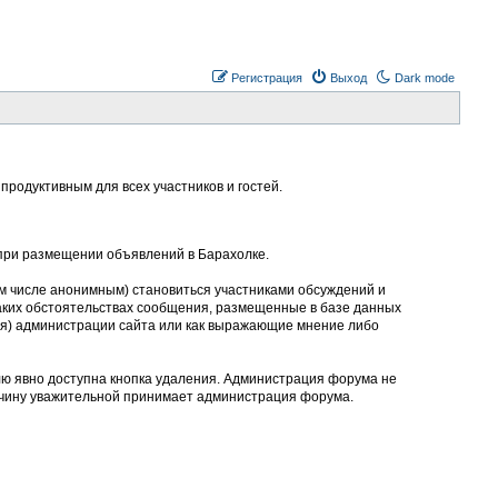
Регистрация
Выход
Dark mode
родуктивным для всех участников и гостей.
 при размещении объявлений в Барахолке.
м числе анонимным) становиться участниками обсуждений и
аких обстоятельствах сообщения, размещенные в базе данных
ния) администрации сайта или как выражающие мнение либо
лю явно доступна кнопка удаления. Администрация форума не
ичину уважительной принимает администрация форума.