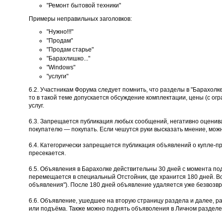
"Ремонт бытовой техники"
Примеры неправильных заголовков:
"Нужно!!!"
"Продам"
"Продам старье"
"Барахлишко..."
"Windows"
"услуги"
6.2. Участникам Форума следует помнить, что разделы в "Барахолк
то в такой теме допускается обсуждение комплектации, цены (с огр
услуг.
6.3. Запрещается публикация любых сообщений, негативно оценива
покупателю — покупать. Если чешутся руки высказать мнение, мож
6.4. Категорически запрещается публикация объявлений о купле-п
пресекается.
6.5. Объявления в Барахолке действительны 30 дней с момента по
перемещается в специальный Отстойник, где хранится 180 дней. В
объявления"). После 180 дней объявление удаляется уже безвозвр
6.6. Объявление, ушедшее на вторую страницу раздела и далее, р
или подъёма. Также можно поднять объяволения в Личном разделе 