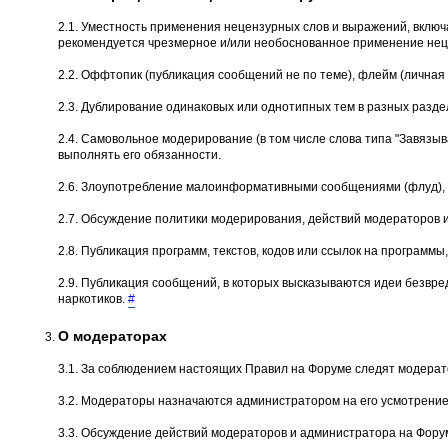
2.1. Уместность применения нецензурных слов и выражений, вклю
рекомендуется чрезмерное и/или необоснованное применение неце
2.2. Оффтопик (публикация сообщений не по теме), флейм (личная 
2.3. Дублирование одинаковых или однотипных тем в разных разде
2.4. Самовольное модеpиpование (в том числе слова типа "Завязыва
выполнять его обязанности.
2.6. Злоупотребление малоинформативными сообщениями (флуд), о
2.7. Обсуждение политики модерирования, действий модеpатоpов 
2.8. Публикация программ, текстов, кодов или ссылок на програм
2.9. Публикация сообщений, в которых высказываются идеи безвре
наркотиков.
#
О модераторах
3.1. За соблюдением настоящих Правил на Форуме следят модерат
3.2. Модераторы назначаются администратором на его усмотрение
3.3. Обсуждение действий модераторов и администратора на Форум