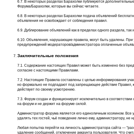
6.7. В некоторых разделах Барахолки публикуются дополнительны
Форума/Барахолки, которые вы сейчас читаете.
6.8. В некоторых разделах Барахолки подача объявлений бесплатн
объявления не освобождает от соблюдения правил.
6.9. Дублирование объявлений как в пределах одного раздела, так и
6.10. Объявления, нарушающие правила, могут быть удалены. При
предупреждений модераторов/администратора оплаченные объявл
Заключительные положения
7.1. Содержание настоящих Правил может быть изменено без пред
согласие с настоящими Правилами.
7.2. Настоящие Правила составлены с целью информирования учас
но формально не подпадают под запрещающее действие Правил, к
действует по своему усмотрению.
7.3. Форум создан и функционирует исключительно в соответстви
на форум и не держит на форуме силой.
Администратор форума является его единоличным хозяином. Все 
удалять тех гостей, чьё поведение лично ему, администратору, не н
Любая попытка перейти на личность администратора сайта — "разоб
удаление сообщений, отключение аккаунта пользователя. Что счита