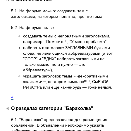
5.1. На форуме можно: создавать тем с
заголовками, из которых понятно, про что тема.
5.2. На форуме нельзя:
создавать темы с непонятными заголовками,
например: "Помогите!", "У меня проблема",
набирать в заголовке ЗАГЛАВНЫМИ буквами
слова, не являющихся аббревиатурами (а вот
"СССР" и "ВДНХ" набирать заглавными не
только можно, но и нужно — это
аббревиатуры),
украшать заголовок темы ~~декоративными
значками~~, повтором симолов!!!!!, СмЕнОй
РеГиСтРа или ещё как-нибудь — тоже нельзя.
#
О разделах категории "Барахолка"
6.1. "Барахолка" предназначена для размещения
объявлений. В объявлении необходимо указать
действующие контакты для связи по вопросам,