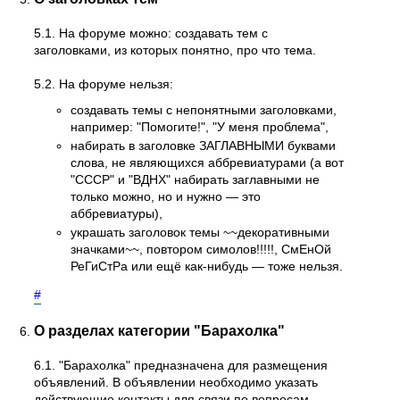
5.1. На форуме можно: создавать тем с
заголовками, из которых понятно, про что тема.
5.2. На форуме нельзя:
создавать темы с непонятными заголовками,
например: "Помогите!", "У меня проблема",
набирать в заголовке ЗАГЛАВНЫМИ буквами
слова, не являющихся аббревиатурами (а вот
"СССР" и "ВДНХ" набирать заглавными не
только можно, но и нужно — это
аббревиатуры),
украшать заголовок темы ~~декоративными
значками~~, повтором симолов!!!!!, СмЕнОй
РеГиСтРа или ещё как-нибудь — тоже нельзя.
#
О разделах категории "Барахолка"
6.1. "Барахолка" предназначена для размещения
объявлений. В объявлении необходимо указать
действующие контакты для связи по вопросам,