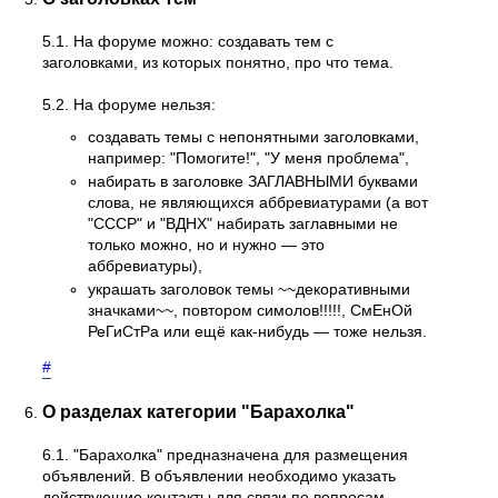
5.1. На форуме можно: создавать тем с
заголовками, из которых понятно, про что тема.
5.2. На форуме нельзя:
создавать темы с непонятными заголовками,
например: "Помогите!", "У меня проблема",
набирать в заголовке ЗАГЛАВНЫМИ буквами
слова, не являющихся аббревиатурами (а вот
"СССР" и "ВДНХ" набирать заглавными не
только можно, но и нужно — это
аббревиатуры),
украшать заголовок темы ~~декоративными
значками~~, повтором симолов!!!!!, СмЕнОй
РеГиСтРа или ещё как-нибудь — тоже нельзя.
#
О разделах категории "Барахолка"
6.1. "Барахолка" предназначена для размещения
объявлений. В объявлении необходимо указать
действующие контакты для связи по вопросам,