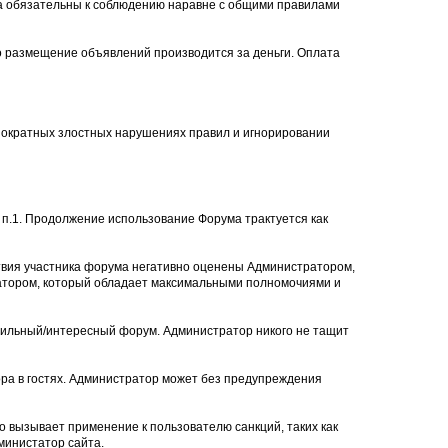
ла обязательны к соблюдению наравне с общими правилами
то размещение объявлений производится за деньги. Оплата
нократных злостных нарушениях правил и игнорировании
п.1. Продолжение использование Форума трактуется как
твия участника форума негативно оценены Администратором,
ратором, который обладает максимальными полномочиями и
авильный/интересный форум. Администратор никого не тащит
ра в гостях. Администратор может без предупреждения
о вызывает применение к пользователю санкций, таких как
министатор сайта.