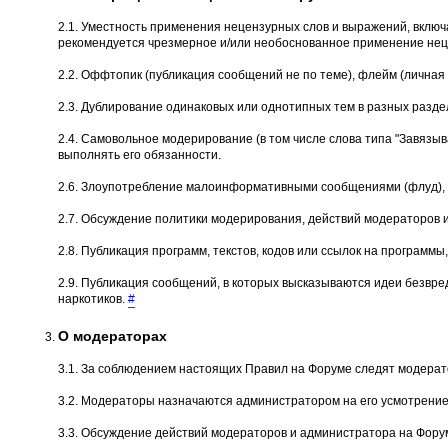
2.1. Уместность применения нецензурных слов и выражений, вклю
рекомендуется чрезмерное и/или необоснованное применение неце
2.2. Оффтопик (публикация сообщений не по теме), флейм (личная 
2.3. Дублирование одинаковых или однотипных тем в разных разде
2.4. Самовольное модеpиpование (в том числе слова типа "Завязыва
выполнять его обязанности.
2.6. Злоупотребление малоинформативными сообщениями (флуд), о
2.7. Обсуждение политики модерирования, действий модеpатоpов 
2.8. Публикация программ, текстов, кодов или ссылок на програм
2.9. Публикация сообщений, в которых высказываются идеи безвре
наркотиков.
#
О модераторах
3.1. За соблюдением настоящих Правил на Форуме следят модерат
3.2. Модераторы назначаются администратором на его усмотрение
3.3. Обсуждение действий модераторов и администратора на Форум