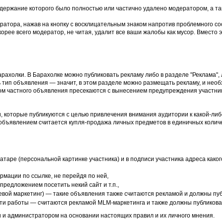
держание которого было полностью или частично удалено модератором, а та
ратора, нажав на кнопку с восклицательным знаком напротив проблемного со
рее всего модератор, не читая, удалит все ваши жалобы как мусор. Вместо э
рахолки. В Барахолке можно публиковать рекламу либо в разделе "Реклама",
 тип объявления — значит, в этом разделе можно размещать рекламу, и необ
ом частного объявления пресекаются с вынесением предупреждения участни
, которые публикуются с целью привлечения внимания аудитории к какой-либо
объявлением считается купля-продажа личных предметов в единичных количе
аватаре (персональной картинке участника) и в подписи участника адреса как
мации по ссылке, не перейдя по ней,
предложением посетить некий сайт и т.п.,
евой маркетинг) — такие объявления также считаются рекламой и должны пуб
ути работы — считаются рекламой MLM-маркетинга и также должны публиковат
 и администратором на основании настоящих правил и их личного мнения.