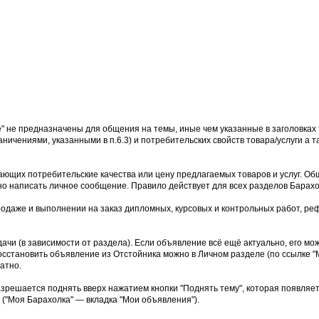
е" не предназначены для общения на темы, иные чем указанные в заголовках 
аничениями, указанными в п.6.3) и потребительских свойств товара/услуги а
ющих потребительские качества или цену предлагаемых товаров и услуг. Об
но написать личное сообщение. Правило действует для всех разделов Барахо
родаже и выполнении на заказ дипломных, курсовых и контрольных работ, реф
дачи (в зависимости от раздела). Если объявление всё ещё актуально, его м
осстановить объявление из Отстойника можно в Личном разделе (по ссылке "М
атно.
азрешается поднять вверх нажатием кнопки "Поднять тему", которая появляе
("Моя Барахолка" — вкладка "Мои объявления").