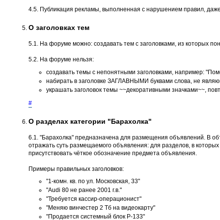
4.5. Публикация рекламы, выполненная с нарушением правил, даже
О заголовках тем
5.1. На форуме можно: создавать тем с заголовками, из которых пон
5.2. На форуме нельзя:
создавать темы с непонятными заголовками, например: "Помог
набирать в заголовке ЗАГЛАВНЫМИ буквами слова, не являющ
украшать заголовок темы ~~декоративными значками~~, повт
#
О разделах категории "Барахолка"
6.1. "Барахолка" предназначена для размещения объявлений. В о
отражать суть размещаемого объявления: для разделов, в которых не
присутствовать чёткое обозначение предмета объявления.
Примеры правильных заголовков:
"1-комн. кв. по ул. Московская, 33"
"Audi 80 не ранее 2001 г.в."
"Требуется кассир-операционист"
"Меняю винчестер 2 Тб на видеокарту"
"Продается системный блок P-133"