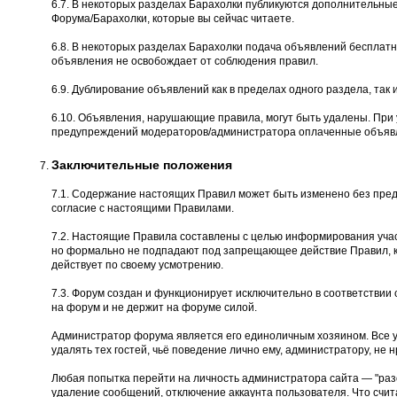
6.7. В некоторых разделах Барахолки публикуются дополнительны
Форума/Барахолки, которые вы сейчас читаете.
6.8. В некоторых разделах Барахолки подача объявлений бесплатн
объявления не освобождает от соблюдения правил.
6.9. Дублирование объявлений как в пределах одного раздела, так и
6.10. Объявления, нарушающие правила, могут быть удалены. При
предупреждений модераторов/администратора оплаченные объявл
Заключительные положения
7.1. Содержание настоящих Правил может быть изменено без пред
согласие с настоящими Правилами.
7.2. Настоящие Правила составлены с целью информирования учас
но формально не подпадают под запрещающее действие Правил, к
действует по своему усмотрению.
7.3. Форум создан и функционирует исключительно в соответстви
на форум и не держит на форуме силой.
Администратор форума является его единоличным хозяином. Все 
удалять тех гостей, чьё поведение лично ему, администратору, не н
Любая попытка перейти на личность администратора сайта — "разоб
удаление сообщений, отключение аккаунта пользователя. Что счита