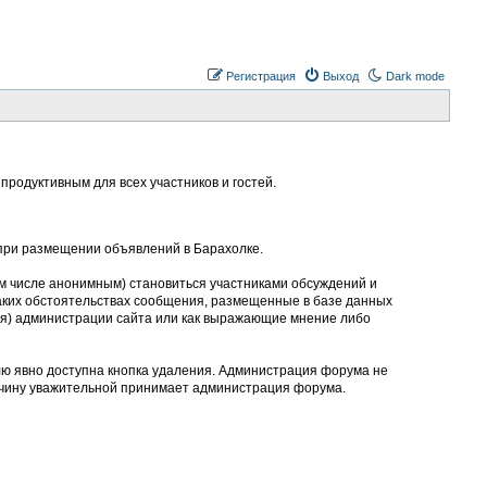
Регистрация
Выход
Dark mode
родуктивным для всех участников и гостей.
 при размещении объявлений в Барахолке.
м числе анонимным) становиться участниками обсуждений и
аких обстоятельствах сообщения, размещенные в базе данных
ния) администрации сайта или как выражающие мнение либо
лю явно доступна кнопка удаления. Администрация форума не
ичину уважительной принимает администрация форума.