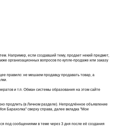
тем. Например, если создавший тему, продает некий предмет,
 также организационных вопросов по купле-продаже или заказу
щее правило: не мешаем продавцу продавать товар, а
лки.
ератов и т.п. Обман системы образования на этом сайте
ожно продлить (в Личном разделе). Непродлённое объявление
оя Барахолка" сверху справа, далее вкладка "Мои
тся под сообщениями в теме через 3 дня после её создания