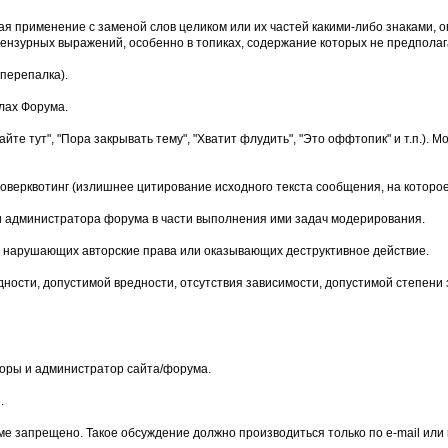
чая применение с заменой слов целиком или их частей какими-либо знаками
нзурных выражений, особенно в топиках, содержание которых не предполага
перепалка).
лах Форума.
йте тут", "Пора закрывать тему", "Хватит флудить", "Это оффтопик" и т.п.)
верквотинг (излишнее цитирование исходного текста сообщения, на которое
и администратора форума в части выполнения ими задач модерирования.
мы, нарушающих авторские права или оказывающих деструктивное действие.
дности, допустимой вредности, отсутствия зависимости, допустимой степени
оры и администратор сайта/форума.
.
е запрещено. Такое обсуждение должно производиться только по e-mail или