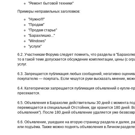
"Ремонт бытовой техники"
Примеры неправильных заголовков:
"Нужно!!!"
"Продам"
"Продам старье"
"Барахлишко..."
"Windows"
"услуги"
6.2. Участникам Форума следует помнить, что разделы в "Барахолк
то в такой теме допускается обсуждение комплектации, цены (с огр
услуг.
6.3. Запрещается публикация любых сообщений, негативно оценива
покупателю — покупать. Если чешутся руки высказать мнение, мож
6.4. Категорически запрещается публикация объявлений о купле-п
пресекается.
6.5. Объявления в Барахолке действительны 30 дней с момента по
перемещается в специальный Отстойник, где хранится 180 дней. В
объявления"). После 180 дней объявление удаляется уже безвозвр
6.6. Объявление, ушедшее на вторую страницу раздела и далее, р
или подъёма. Также можно поднять объяволения в Личном разделе 