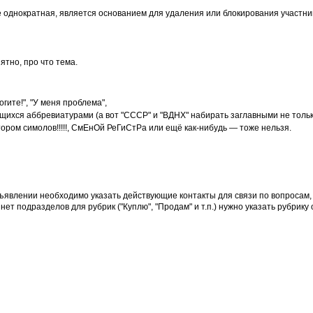
 однократная, является основанием для удаления или блокирования участни
ятно, про что тема.
ите!", "У меня проблема",
ихся аббревиатурами (а вот "СССР" и "ВДНХ" набирать заглавными не тольк
ором симолов!!!!!, СмЕнОй РеГиСтРа или ещё как-нибудь — тоже нельзя.
бъявлении необходимо указать действующие контакты для связи по вопросам
т подразделов для рубрик ("Куплю", "Продам" и т.п.) нужно указать рубрику 