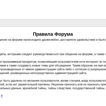
Правила Форума
ение на форуме происходило дружелюбно, доставляло удовольствие и было п
ципы, которыми следует руководствоваться при общении на форуме, а также
ся программным продуктом, позволяющим пользователям сети интернет (в то
ам а также создавать новые темы для обсуждения. Таким образом, ни при к
, произведенные от имени администрации сайта либо с согласия (с разреше
бщений, размещенных непосредственно администрацией сайта.
ут быть удалены по желанию пользователя, кроме случаев, когда пользовате
ей, если нет уважительной причины. Решение признать или не признать пр
альных данных, врачебной тайны, тайны следствия, государственной тайны.
.
#