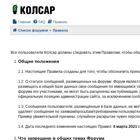
Главная
FAQ
Правила
Список форумов
Правила
Все пользователи Колсар должны следовать этим Правилам, чтобы общ
Общие положения
1.1. Настоящие Правила созданы для того, чтобы обозначить прин
1.2. О статусе сообщений, размещенных на форуме. Форум являет
размещать в общей базе данных свои сообщения по имеющимся тем
форума его участниками, не могут быть расценены как публикации
официальную позицию администрации сайта, за исключением соо
1.3. Сообщения пользователя, размещённые в базе данных, не мог
удаляет сообщения по заявкам/просьбам/требованиям пользовател
Пример уважительной причины: случайное раскрытие чужих персон
1.4. Дата последнего изменения настоящих Правил:
4 марта 2021 г
Что запрещено в общих темах Форума