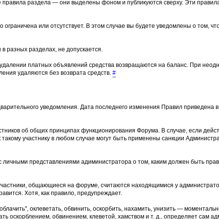
е правила раздела — они выделены фоном и публикуются сверху. Эти прави
о ограничена или отсутствует. В этом случае вы будете уведомлены о том, ч
 в разных разделах, не допускается.
 удалении платных объявлений средства возвращаются на баланс. При неод
ения удаляются без возврата средств.
#
варительного уведомления. Дата последнего изменения Правил приведена в 
тников об общих принципах функционирования Форума. В случае, если дейс
 такому участнику в любом случае могут быть применены санкции Админист
и с личными представлениями адиминистратора о том, каким должен быть пр
участники, общающиеся на форуме, считаются находящимися у администрато
равится. Хотя, как правило, предупреждает.
лачить", оклеветать, обвинить, оскорбить, нахамить, унизить — моментальн
ть оскорблением, обвинением, клеветой, хамством и т. д., определяет сам ад