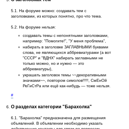
5.1. На форуме можно: создавать тем с
заголовками, из которых понятно, про что тема.
5.2. На форуме нельзя:
создавать темы с непонятными заголовками,
например: "Помогите!", "У меня проблема",
набирать в заголовке ЗАГЛАВНЫМИ буквами
слова, не являющихся аббревиатурами (а вот
"СССР" и "ВДНХ" набирать заглавными не
только можно, но и нужно — это
аббревиатуры),
украшать заголовок темы ~~декоративными
значками~~, повтором симолов!!!!!, СмЕнОй
РеГиСтРа или ещё как-нибудь — тоже нельзя.
#
О разделах категории "Барахолка"
6.1. "Барахолка" предназначена для размещения
объявлений. В объявлении необходимо указать
действующие контакты для связи по вопросам,