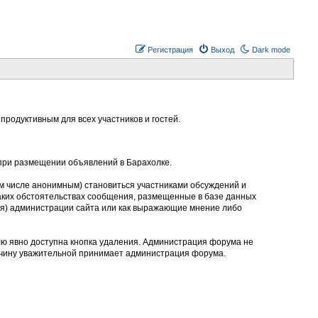
Регистрация
Выход
Dark mode
родуктивным для всех участников и гостей.
 при размещении объявлений в Барахолке.
м числе анонимным) становиться участниками обсуждений и
аких обстоятельствах сообщения, размещенные в базе данных
ния) администрации сайта или как выражающие мнение либо
лю явно доступна кнопка удаления. Администрация форума не
ичину уважительной принимает администрация форума.