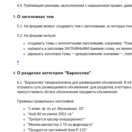
4.5. Публикация рекламы, выполненная с нарушением правил, даже
О заголовках тем
5.1. На форуме можно: создавать тем с заголовками, из которых пон
5.2. На форуме нельзя:
создавать темы с непонятными заголовками, например: "Помог
набирать в заголовке ЗАГЛАВНЫМИ буквами слова, не являющ
украшать заголовок темы ~~декоративными значками~~, повт
#
О разделах категории "Барахолка"
6.1. "Барахолка" предназначена для размещения объявлений. В о
отражать суть размещаемого объявления: для разделов, в которых не
присутствовать чёткое обозначение предмета объявления.
Примеры правильных заголовков:
"1-комн. кв. по ул. Московская, 33"
"Audi 80 не ранее 2001 г.в."
"Требуется кассир-операционист"
"Меняю винчестер 2 Тб на видеокарту"
"Продается системный блок P-133"