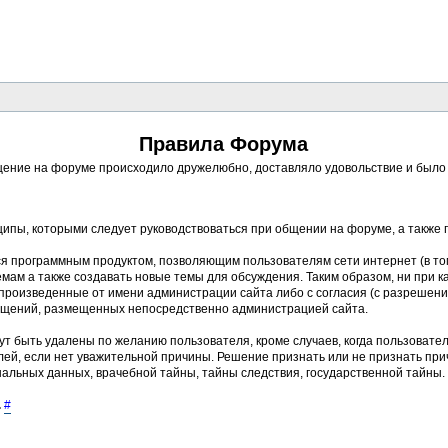
Правила Форума
ение на форуме происходило дружелюбно, доставляло удовольствие и было п
ципы, которыми следует руководствоваться при общении на форуме, а также
ся программным продуктом, позволяющим пользователям сети интернет (в то
ам а также создавать новые темы для обсуждения. Таким образом, ни при к
, произведенные от имени администрации сайта либо с согласия (с разреше
бщений, размещенных непосредственно администрацией сайта.
ут быть удалены по желанию пользователя, кроме случаев, когда пользовате
ей, если нет уважительной причины. Решение признать или не признать пр
альных данных, врачебной тайны, тайны следствия, государственной тайны.
.
#