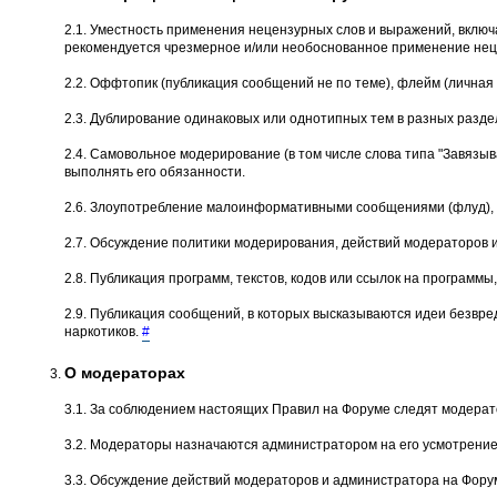
2.1. Уместность применения нецензурных слов и выражений, вклю
рекомендуется чрезмерное и/или необоснованное применение неце
2.2. Оффтопик (публикация сообщений не по теме), флейм (личная 
2.3. Дублирование одинаковых или однотипных тем в разных разде
2.4. Самовольное модеpиpование (в том числе слова типа "Завязыва
выполнять его обязанности.
2.6. Злоупотребление малоинформативными сообщениями (флуд), о
2.7. Обсуждение политики модерирования, действий модеpатоpов 
2.8. Публикация программ, текстов, кодов или ссылок на програм
2.9. Публикация сообщений, в которых высказываются идеи безвре
наркотиков.
#
О модераторах
3.1. За соблюдением настоящих Правил на Форуме следят модерат
3.2. Модераторы назначаются администратором на его усмотрение
3.3. Обсуждение действий модераторов и администратора на Форум