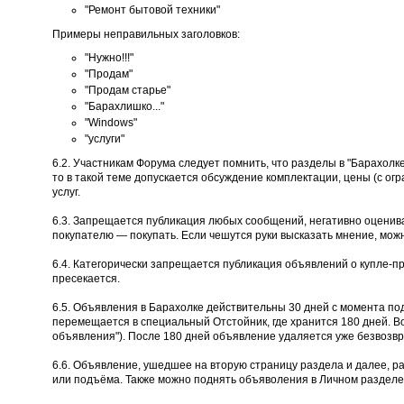
"Ремонт бытовой техники"
Примеры неправильных заголовков:
"Нужно!!!"
"Продам"
"Продам старье"
"Барахлишко..."
"Windows"
"услуги"
6.2. Участникам Форума следует помнить, что разделы в "Барахолк
то в такой теме допускается обсуждение комплектации, цены (с огр
услуг.
6.3. Запрещается публикация любых сообщений, негативно оценива
покупателю — покупать. Если чешутся руки высказать мнение, мож
6.4. Категорически запрещается публикация объявлений о купле-п
пресекается.
6.5. Объявления в Барахолке действительны 30 дней с момента по
перемещается в специальный Отстойник, где хранится 180 дней. В
объявления"). После 180 дней объявление удаляется уже безвозвр
6.6. Объявление, ушедшее на вторую страницу раздела и далее, р
или подъёма. Также можно поднять объяволения в Личном разделе 