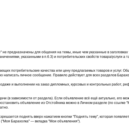
е" не предназначены для общения на темы, иные чем указанные в заголовках 
аничениями, указанными в п.6.3) и потребительских свойств товара/услуги а
ющих потребительские качества или цену предлагаемых товаров и услуг. Об
но написать личное сообщение. Правило действует для всех разделов Барахо
родаже и выполнении на заказ дипломных, курсовых и контрольных работ, реф
дачи (в зависимости от раздела). Если объявление всё ещё актуально, его м
осстановить объявление из Отстойника можно в Личном разделе (по ссылке "М
атно.
азрешается поднять вверх нажатием кнопки "Поднять тему", которая появляе
("Моя Барахолка" — вкладка "Мои объявления").