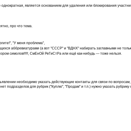
 однократная, является основанием для удаления или блокирования участни
ятно, про что тема.
ите!", "У меня проблема",
ихся аббревиатурами (а вот "СССР" и "ВДНХ" набирать заглавными не тольк
ором симолов!!!!!, СмЕнОй РеГиСтРа или ещё как-нибудь — тоже нельзя.
бъявлении необходимо указать действующие контакты для связи по вопросам
т подразделов для рубрик ("Куплю", "Продам" и т.п.) нужно указать рубрику 