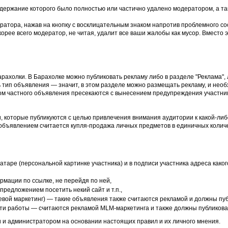
держание которого было полностью или частично удалено модератором, а та
ратора, нажав на кнопку с восклицательным знаком напротив проблемного со
рее всего модератор, не читая, удалит все ваши жалобы как мусор. Вместо э
рахолки. В Барахолке можно публиковать рекламу либо в разделе "Реклама",
 тип объявления — значит, в этом разделе можно размещать рекламу, и необ
ом частного объявления пресекаются с вынесением предупреждения участни
, которые публикуются с целью привлечения внимания аудитории к какой-либо
объявлением считается купля-продажа личных предметов в единичных количе
аватаре (персональной картинке участника) и в подписи участника адреса как
мации по ссылке, не перейдя по ней,
предложением посетить некий сайт и т.п.,
евой маркетинг) — такие объявления также считаются рекламой и должны пуб
ути работы — считаются рекламой MLM-маркетинга и также должны публиковат
 и администратором на основании настоящих правил и их личного мнения.