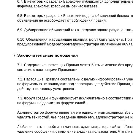
6.7. В некоторых разделах Барахолки публикуются дополнительны
Форума/Барахолки, которые вы сейчас читаете.
6.8. В некоторых разделах Барахолки подача объявлений бесплатн
объявления не освобождает от соблюдения правил.
6.9. Дублирование объявлений как в пределах одного раздела, так и
6.10. Объявления, нарушающие правила, могут быть удалены. При
предупреждений модераторов/администратора оплаченные объявл
Заключительные положения
7.1. Содержание настоящих Правил может быть изменено без пред
согласие с настоящими Правилами.
7.2. Настоящие Правила составлены с целью информирования учас
но формально не подпадают под запрещающее действие Правил, к
действует по своему усмотрению.
7.3. Форум создан и функционирует исключительно в соответстви
на форум и не держит на форуме силой.
Администратор форума является его единоличным хозяином. Все 
удалять тех гостей, чьё поведение лично ему, администратору, не н
Любая попытка перейти на личность администратора сайта — "разоб
удаление сообщений, отключение аккаунта пользователя. Что счита