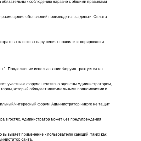
ла обязательны к соблюдению наравне с общими правилами
то размещение объявлений производится за деньги. Оплата
нократных злостных нарушениях правил и игнорировании
п.1. Продолжение использование Форума трактуется как
твия участника форума негативно оценены Администратором,
ратором, который обладает максимальными полномочиями и
авильный/интересный форум. Администратор никого не тащит
ра в гостях. Администратор может без предупреждения
о вызывает применение к пользователю санкций, таких как
министатор сайта.