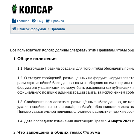
Главная
FAQ
Правила
Список форумов
Правила
Все пользователи Колсар должны следовать этим Правилам, чтобы общ
Общие положения
1.1. Настоящие Правила созданы для того, чтобы обозначить прин
1.2. О статусе сообщений, размещенных на форуме. Форум являет
размещать в общей базе данных свои сообщения по имеющимся тем
форума его участниками, не могут быть расценены как публикации
официальную позицию администрации сайта, за исключением соо
1.3. Сообщения пользователя, размещённые в базе данных, не мог
удаляет сообщения по заявкам/просьбам/требованиям пользовател
Пример уважительной причины: случайное раскрытие чужих персон
1.4. Дата последнего изменения настоящих Правил:
4 марта 2021 г
Что запрещено в общих темах Форума