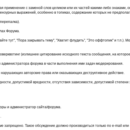
чая применение с заменой слов целиком или их частей какими-либо знаками
нзурных выражений, особенно в топиках, содержание которых не предполага
перепалка).
лах Форума.
йте тут", "Пора закрывать тему", "Хватит флудить", "Это оффтопик" и т.п.)
верквотинг (излишнее цитирование исходного текста сообщения, на которое
и администратора форума в части выполнения ими задач модерирования.
мы, нарушающих авторские права или оказывающих деструктивное действие.
дности, допустимой вредности, отсутствия зависимости, допустимой степени
оры и администратор сайта/форума.
.
е запрещено. Такое обсуждение должно производиться только по e-mail или