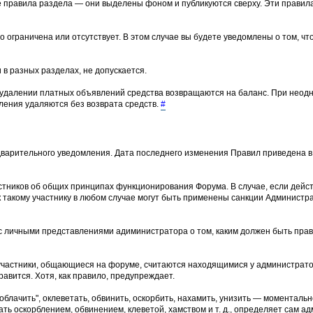
е правила раздела — они выделены фоном и публикуются сверху. Эти прави
о ограничена или отсутствует. В этом случае вы будете уведомлены о том, ч
 в разных разделах, не допускается.
 удалении платных объявлений средства возвращаются на баланс. При неод
ения удаляются без возврата средств.
#
варительного уведомления. Дата последнего изменения Правил приведена в 
тников об общих принципах функционирования Форума. В случае, если дейс
 такому участнику в любом случае могут быть применены санкции Админист
и с личными представлениями адиминистратора о том, каким должен быть пр
участники, общающиеся на форуме, считаются находящимися у администрато
равится. Хотя, как правило, предупреждает.
лачить", оклеветать, обвинить, оскорбить, нахамить, унизить — моментальн
ть оскорблением, обвинением, клеветой, хамством и т. д., определяет сам ад