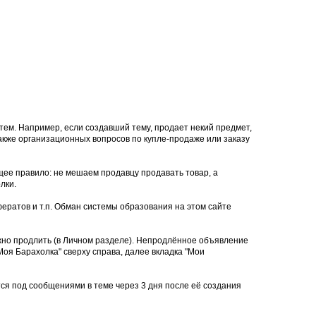
тем. Например, если создавший тему, продает некий предмет,
 также организационных вопросов по купле-продаже или заказу
щее правило: не мешаем продавцу продавать товар, а
лки.
ератов и т.п. Обман системы образования на этом сайте
ожно продлить (в Личном разделе). Непродлённое объявление
оя Барахолка" сверху справа, далее вкладка "Мои
тся под сообщениями в теме через 3 дня после её создания