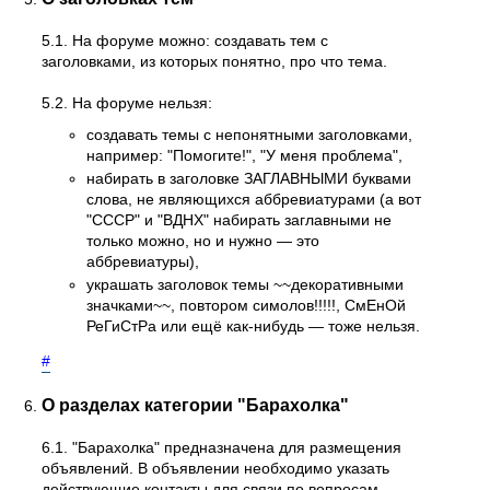
5.1. На форуме можно: создавать тем с
заголовками, из которых понятно, про что тема.
5.2. На форуме нельзя:
создавать темы с непонятными заголовками,
например: "Помогите!", "У меня проблема",
набирать в заголовке ЗАГЛАВНЫМИ буквами
слова, не являющихся аббревиатурами (а вот
"СССР" и "ВДНХ" набирать заглавными не
только можно, но и нужно — это
аббревиатуры),
украшать заголовок темы ~~декоративными
значками~~, повтором симолов!!!!!, СмЕнОй
РеГиСтРа или ещё как-нибудь — тоже нельзя.
#
О разделах категории "Барахолка"
6.1. "Барахолка" предназначена для размещения
объявлений. В объявлении необходимо указать
действующие контакты для связи по вопросам,