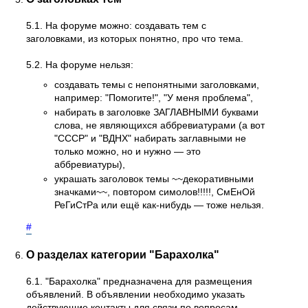
5.1. На форуме можно: создавать тем с
заголовками, из которых понятно, про что тема.
5.2. На форуме нельзя:
создавать темы с непонятными заголовками,
например: "Помогите!", "У меня проблема",
набирать в заголовке ЗАГЛАВНЫМИ буквами
слова, не являющихся аббревиатурами (а вот
"СССР" и "ВДНХ" набирать заглавными не
только можно, но и нужно — это
аббревиатуры),
украшать заголовок темы ~~декоративными
значками~~, повтором симолов!!!!!, СмЕнОй
РеГиСтРа или ещё как-нибудь — тоже нельзя.
#
О разделах категории "Барахолка"
6.1. "Барахолка" предназначена для размещения
объявлений. В объявлении необходимо указать
действующие контакты для связи по вопросам,