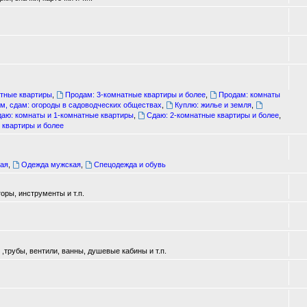
атные квартиры
,
Продам: 3-комнатные квартиры и более
,
Продам: комнаты
м, сдам: огороды в садоводческих обществах
,
Куплю: жилье и земля
,
аю: комнаты и 1-комнатные квартиры
,
Сдаю: 2-комнатные квартиры и более
,
 квартиры и более
ая
,
Одежда мужская
,
Спецодежда и обувь
оры, инструменты и т.п.
трубы, вентили, ванны, душевые кабины и т.п.