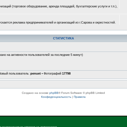
изаций (торговое оборудование, аренда площадей, бухгалтерские услуги и т.п.),
ускается реклама предпринимателей и организаций из г.Сарова и окрестностей.
СТАТИСТИКА
вано на активности пользователей за последние 5 минут)
Новый пользователь:
penuet
• Фотографий
17798
Создано на основе
phpBB
® Forum Software © phpBB Limited
Конфиденциальность
|
Правила
з разрешения их авторов не допускается.