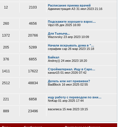
Расписание приема врачей
12
2103
Администрация АЗ
31 июл 2023 21:16
Подскажите хорошего взрос…
260
4656
Vipzi
05 дек 2025 16:00
Для Тыныча...
1372
20766
Wazovsky
23 апр 2023 10:09
Начали вскрывать дома в "…
205
5289
серафим сар
26 мар 2023 15:18
Байкал
376
6855
Andrey))
24 июн 2023 18:20
Стройматериал. Ищу в Саро…
1411
17622
канал15
01 июл 2026 07:42
Делать или нет прививки?
2512
48834
BadBlock
16 июл 2025 02:55
ищу работу с переводом по вни…
221
6858
NnKap
01 апр 2025 17:44
василиса
15 янв 2023 19:15
889
23496