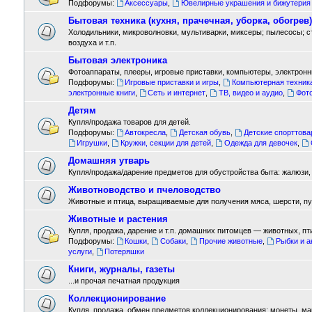
Подфорумы:
Аксессуары
,
Ювелирные украшения и бижутерия
Бытовая техника (кухня, прачечная, уборка, обогрев)
Холодильники, микроволновки, мультиварки, миксеры; пылесосы; 
воздуха и т.п.
Бытовая электроника
Фотоаппараты, плееры, игровые приставки, компьютеры, электронны
Подфорумы:
Игровые приставки и игры
,
Компьютерная техник
электронные книги
,
Сеть и интернет
,
ТВ, видео и аудио
,
Фот
Детям
Купля/продажа товаров для детей.
Подфорумы:
Автокресла
,
Детская обувь
,
Детские спорттов
Игрушки
,
Кружки, секции для детей
,
Одежда для девочек
,
Домашняя утварь
Купля/продажа/дарение предметов для обустройства быта: жалюзи, л
Животноводство и пчеловодство
Животные и птица, выращиваемые для получения мяса, шерсти, пух
Животные и растения
Купля, продажа, дарение и т.п. домашних питомцев — животных, пт
Подфорумы:
Кошки
,
Собаки
,
Прочие животные
,
Рыбки и 
услуги
,
Потеряшки
Книги, журналы, газеты
...и прочая печатная продукция
Коллекционирование
Купля, продажа, обмен предметов коллекционирования: монеты, марки