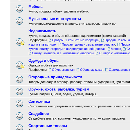
Мебель
Купля, продажа, обмен, дарение мебели.
Музыкальные инструменты
Купля-продажа-дарение пианино, синтезаторов, гитар и пр.
Недвижимость
Купля, продажа и обмен объектов недвижимости (кроме гаражей)
Подфорумы:
Продам: 1-комнатные квартиры
,
Продам: 2-комн
и доли в квартирах
,
Продам: дома и земельные участки
,
Прода
Куплю, сниму: огороды в садоводческих обществах
,
Меняю
,
Сд
Сниму: комнаты и 1-комнатные квартиры
,
Сниму: 2-комнатные
Одежда и обувь
Одежда и обувь для взрослых
Подфорумы:
Обувь женская
,
Обувь мужская
,
Одежда женск
Огородные принадлежности
Товары для сада и огорода: рассада, теплицы, удобрения, культиват
Оружие, охота, рыбалка, туризм
Ружья, патроны, ножи, лодки, удочки, моторы...
Сантехника
Сантехнические предметы и принадлежности: раковины .смесители ,
Свадебное
Свадебные платья, костюмы, украшения и пр. — купля, продажа.
Спортивные товары