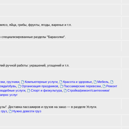
ясо, яйца, грибы, фрукты, ягоды, варенье и т.п.
в специализированные разделы "Барахолки".
ий ручной работы: украшений, угощений и т.п.
зки, грузчики
,
Компьютерные услуги
,
Красота и здоровье
,
Мебель
,
ежда/обувь
,
Организация праздников
,
Пассажирские перевозки
,
Ремонт
вадебные услуги
,
Спорт и физкультура
,
Стройка/ремонт/сантехники/
апрос услуг
зы". Доставка пассажиров и грузов на заказ — в разделе Услуги.
 груз
,
Нужно довезти груз