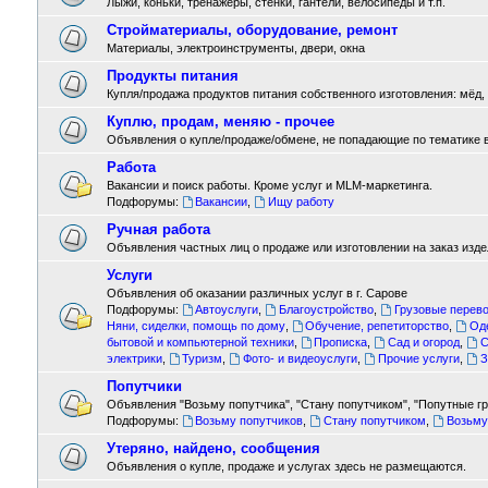
Лыжи, коньки, тренажёры, стенки, гантели, велосипеды и т.п.
Стройматериалы, оборудование, ремонт
Материалы, электроинструменты, двери, окна
Продукты питания
Купля/продажа продуктов питания собственного изготовления: мёд, м
Куплю, продам, меняю - прочее
Объявления о купле/продаже/обмене, не попадающие по тематике 
Работа
Вакансии и поиск работы. Кроме услуг и MLM-маркетинга.
Подфорумы:
Вакансии
,
Ищу работу
Ручная работа
Объявления частных лиц о продаже или изготовлении на заказ издел
Услуги
Объявления об оказании различных услуг в г. Сарове
Подфорумы:
Автоуслуги
,
Благоустройство
,
Грузовые перево
Няни, сиделки, помощь по дому
,
Обучение, репетиторство
,
Од
бытовой и компьютерной техники
,
Прописка
,
Сад и огород
,
С
электрики
,
Туризм
,
Фото- и видеоуслуги
,
Прочие услуги
,
З
Попутчики
Объявления "Возьму попутчика", "Стану попутчиком", "Попутные гру
Подфорумы:
Возьму попутчиков
,
Стану попутчиком
,
Возьму
Утеряно, найдено, сообщения
Объявления о купле, продаже и услугах здесь не размещаются.