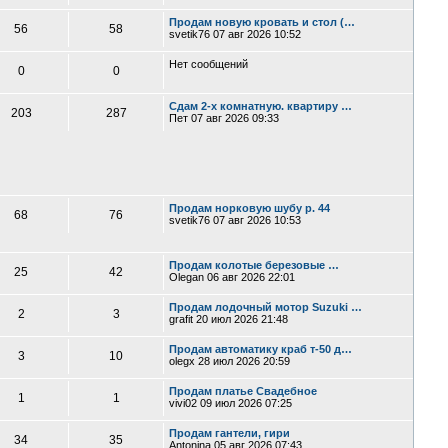
Продам новую кровать и стол (…
56
58
svetik76
07 авг 2026 10:52
Нет сообщений
0
0
Сдам 2-х комнатную. квартиру …
203
287
Пет
07 авг 2026 09:33
Продам норковую шубу р. 44
68
76
svetik76
07 авг 2026 10:53
Продам колотые березовые …
25
42
Olegan
06 авг 2026 22:01
Продам лодочный мотор Suzuki …
2
3
grafit
20 июл 2026 21:48
Продам автоматику краб т-50 д…
3
10
olegx
28 июл 2026 20:59
Продам платье Свадебное
1
1
vivi02
09 июл 2026 07:25
Продам гантели, гири
34
35
Antonina
05 авг 2026 07:43