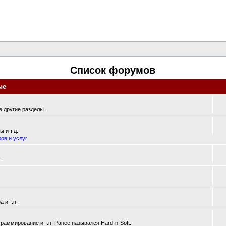
Список форумов
ые
 другие разделы.
 и т.д.
ов и услуг
.
 и т.п.
аммирование и т.п. Ранее назывался Hard-n-Soft.