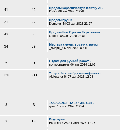
Продам керамическую плитку Al…
41
43
DSKS
06 авг 2026 20:28
Продам груши
21
27
Demeter_M
03 авг 2026 21:27
Продам Кап Сувель Березовый
43
51
Olegan
06 авг 2026 22:01
Мастера смены, грузчик, начал…
34
39
_Лидия_
06 авг 2026 09:11
Отдам для ручной работы
5
9
пользователь
06 авг 2026 11:02
Услуги Газели-Грузчиков(вывоз…
120
538
Aleksandr86
07 авг 2026 12:08
18.07.2026, в 12-13 час., Сар…
3
3
джин
15 июл 2026 20:24
Ищу мужа
3
18
Ekaterina026
24 июл 2026 17:27