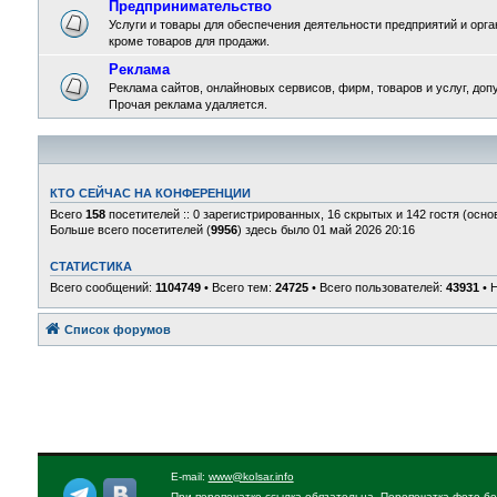
Предпринимательство
Услуги и товары для обеспечения деятельности предприятий и орган
кроме товаров для продажи.
Реклама
Реклама сайтов, онлайновых сервисов, фирм, товаров и услуг, доп
Прочая реклама удаляется.
КТО СЕЙЧАС НА КОНФЕРЕНЦИИ
Всего
158
посетителей :: 0 зарегистрированных, 16 скрытых и 142 гостя (осно
Больше всего посетителей (
9956
) здесь было 01 май 2026 20:16
СТАТИСТИКА
Всего сообщений:
1104749
• Всего тем:
24725
• Всего пользователей:
43931
• 
Список форумов
E-mail:
www@kolsar.info
При перепечатке ссылка обязательна. Перепечатка фото бе