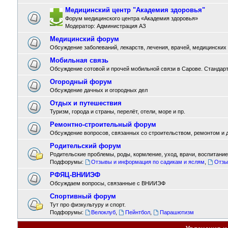
Медицинский центр "Академия здоровья"
Форум медицинского центра «Академия здоровья»
Модератор:
Администрация АЗ
Медицинский форум
Обсуждение заболеваний, лекарств, лечения, врачей, медицинских
Мобильная связь
Обсуждение сотовой и прочей мобильной связи в Сарове. Стандарты
Огородный форум
Обсуждение дачных и огородных дел
Отдых и путешествия
Туризм, города и страны, перелёт, отели, море и пр.
Ремонтно-строительный форум
Обсуждение вопросов, связанных со строительством, ремонтом и д
Родительский форум
Родительские проблемы, роды, кормление, уход, врачи, воспитание,
Подфорумы:
Отзывы и информация по садикам и яслям
,
Отзы
РФЯЦ-ВНИИЭФ
Обсуждаем вопросы, связанные с ВНИИЭФ
Спортивный форум
Тут про физкультуру и спорт.
Подфорумы:
Велоклуб
,
Пейнтбол
,
Парашютизм