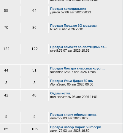
Продам холодильник
55
64
Димон 52
06 авг 2026 20:21
Продам Продаю 3G модемы
70
86
NSV
06 авг 2026 22:01
Продам самокат со светящимися…
122
122
svetik76
07 авг 2026 10:53
Продам Люстра классика хруст…
44
51
sunshine123
07 авг 2026 12:08
Продам Ульи Дадан 50 шт.
3
3
AlphaSonic
05 авг 2026 00:30
Отдам котят.
42
48
пользователь
06 авг 2026 11:01
Продам книгу обними меня.
5
5
лилит72
03 авг 2026 16:50
Продам набор марок 5 шт сери…
85
105
лилит72
03 авг 2026 16:50