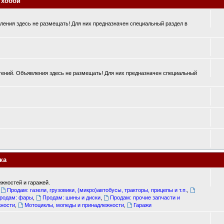
 хобби
ения здесь не размещать! Для них предназначен специальный раздел в
ений. Объявления здесь не размещать! Для них предназначен специальный
ка
жностей и гаражей.
,
Продам: газели, грузовики, (микро)автобусы, тракторы, прицепы и т.п.
,
родам: фары
,
Продам: шины и диски
,
Продам: прочие запчасти и
жности
,
Мотоциклы, мопеды и принадлежности
,
Гаражи