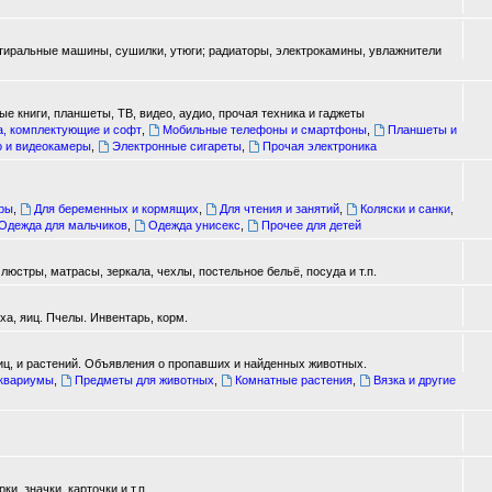
стиральные машины, сушилки, утюги; радиаторы, электрокамины, увлажнители
е книги, планшеты, ТВ, видео, аудио, прочая техника и гаджеты
а, комплектующие и софт
,
Мобильные телефоны и смартфоны
,
Планшеты и
о и видеокамеры
,
Электронные сигареты
,
Прочая электроника
ары
,
Для беременных и кормящих
,
Для чтения и занятий
,
Коляски и санки
,
Одежда для мальчиков
,
Одежда унисекс
,
Прочее для детей
юстры, матрасы, зеркала, чехлы, постельное бельё, посуда и т.п.
а, яиц. Пчелы. Инвентарь, корм.
иц, и растений. Объявления о пропавших и найденных животных.
аквариумы
,
Предметы для животных
,
Комнатные растения
,
Вязка и другие
, значки, карточки и т.п.