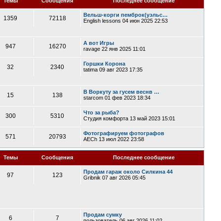
Темы
Сообщения
Последнее сообщение
Вельш-корги пемброк(уэльс…
1359
72118
English lessons
04 июн 2025 22:53
А вот Игры
947
16270
ravage
22 янв 2025 11:01
Горшки Корона
32
2340
tatima
09 авг 2023 17:35
В Воркуту за гусем веснв …
15
138
starcom
01 фев 2023 18:34
Что за рыба?
300
5310
Студия комфорта
13 май 2023 15:01
Фотографируем фотографов
571
20793
AECh
13 июл 2022 23:58
Темы
Сообщения
Последнее сообщение
Продам гараж около Силкина 44
97
123
Gribnik
07 авг 2026 05:45
Продам сумку
6
7
пользователь
06 авг 2026 11:02