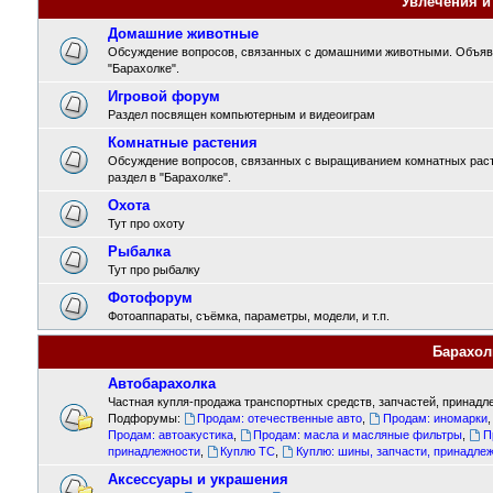
Увлечения и
Домашние животные
Обсуждение вопросов, связанных с домашними животными. Объявл
"Барахолке".
Игровой форум
Раздел посвящен компьютерным и видеоиграм
Комнатные растения
Обсуждение вопросов, связанных с выращиванием комнатных раст
раздел в "Барахолке".
Охота
Тут про охоту
Рыбалка
Тут про рыбалку
Фотофорум
Фотоаппараты, съёмка, параметры, модели, и т.п.
Барахол
Автобарахолка
Частная купля-продажа транспортных средств, запчастей, принадле
Подфорумы:
Продам: отечественные авто
,
Продам: иномарки
Продам: автоакустика
,
Продам: масла и масляные фильтры
,
П
принадлежности
,
Куплю ТС
,
Куплю: шины, запчасти, принадле
Аксессуары и украшения