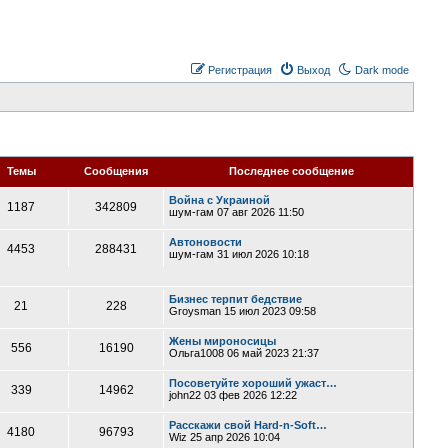
Регистрация
Выход
Dark mode
Темы
Сообщения
Последнее сообщение
Война с Украиной
1187
342809
шум-гам
07 авг 2026 11:50
Автоновости
4453
288431
шум-гам
31 июл 2026 10:18
Бизнес терпит бедствие
21
228
Groysman
15 июл 2023 09:58
Жены мироносицы
556
16190
Ольга1008
06 май 2023 21:37
Посоветуйте хороший ужаст…
339
14962
john22
03 фев 2026 12:22
Расскажи свой Hard-n-Soft…
4180
96793
Wiz
25 апр 2026 10:04