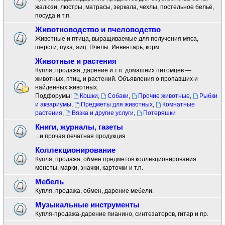
жалюзи, люстры, матрасы, зеркала, чехлы, постельное бельё,
посуда и т.п.
Животноводство и пчеловодство
Животные и птица, выращиваемые для получения мяса,
шерсти, пуха, яиц. Пчелы. Инвентарь, корм.
Животные и растения
Купля, продажа, дарение и т.п. домашних питомцев —
животных, птиц, и растений. Объявления о пропавших и
найденных животных.
Подфорумы:
Кошки
,
Собаки
,
Прочие животные
,
Рыбки
и аквариумы
,
Предметы для животных
,
Комнатные
растения
,
Вязка и другие услуги
,
Потеряшки
Книги, журналы, газеты
...и прочая печатная продукция
Коллекционирование
Купля, продажа, обмен предметов коллекционирования:
монеты, марки, значки, карточки и т.п.
Мебель
Купля, продажа, обмен, дарение мебели.
Музыкальные инструменты
Купля-продажа-дарение пианино, синтезаторов, гитар и пр.