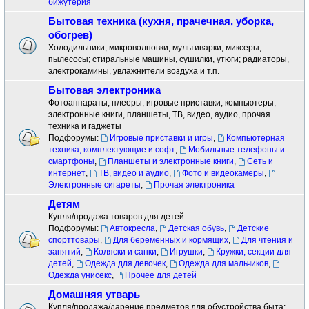
бижутерия
Бытовая техника (кухня, прачечная, уборка,
обогрев)
Холодильники, микроволновки, мультиварки, миксеры;
пылесосы; стиральные машины, сушилки, утюги; радиаторы,
электрокамины, увлажнители воздуха и т.п.
Бытовая электроника
Фотоаппараты, плееры, игровые приставки, компьютеры,
электронные книги, планшеты, ТВ, видео, аудио, прочая
техника и гаджеты
Подфорумы:
Игровые приставки и игры
,
Компьютерная
техника, комплектующие и софт
,
Мобильные телефоны и
смартфоны
,
Планшеты и электронные книги
,
Сеть и
интернет
,
ТВ, видео и аудио
,
Фото и видеокамеры
,
Электронные сигареты
,
Прочая электроника
Детям
Купля/продажа товаров для детей.
Подфорумы:
Автокресла
,
Детская обувь
,
Детские
спорттовары
,
Для беременных и кормящих
,
Для чтения и
занятий
,
Коляски и санки
,
Игрушки
,
Кружки, секции для
детей
,
Одежда для девочек
,
Одежда для мальчиков
,
Одежда унисекс
,
Прочее для детей
Домашняя утварь
Купля/продажа/дарение предметов для обустройства быта: