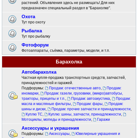
растений. Объявления здесь не размещать! Для них
предназначен специальный раздел в "Барахолке".
Охота
Тут про охоту
Рыбалка
Тут про рыбалку
Фотофорум
Фотоаппараты, съёмка, параметры, модели, и т.п.
Барахолка
Автобарахолка
Частная купля-продажа транспортных средств, запчастей,
принадлежностей и гаражей.
Подфорумы:
Продам: отечественные авто
,
Продам:
иномарки
,
Продам: газели, грузовики, (микро)автобусы,
тракторы, прицепы и т.п.
,
Продам: автоакустика
,
Продам:
масла и масляные фильтры
,
Продам: фары
,
Продам:
шины и диски
,
Продам: прочие запчасти и принадлежности
,
Куплю ТС
,
Куплю: шины, запчасти, принадлежности
,
Мотоциклы, мопеды и принадлежности
,
Гаражи
Аксессуары и украшения
Подфорумы:
Аксессуары
,
Ювелирные украшения и