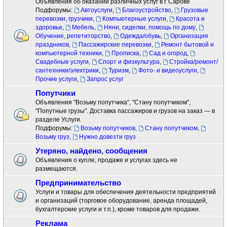
Объявления об оказании различных услуг в г. Сарове
Подфорумы:
Автоуслуги
,
Благоустройство
,
Грузовые
перевозки, грузчики
,
Компьютерные услуги
,
Красота и
здоровье
,
Мебель
,
Няни, сиделки, помощь по дому
,
Обучение, репетиторство
,
Одежда/обувь
,
Организация
праздников
,
Пассажирские перевозки
,
Ремонт бытовой и
компьютерной техники
,
Прописка
,
Сад и огород
,
Свадебные услуги
,
Спорт и физкультура
,
Стройка/ремонт/
сантехники/электрики
,
Туризм
,
Фото- и видеоуслуги
,
Прочие услуги
,
Запрос услуг
Попутчики
Объявления "Возьму попутчика", "Стану попутчиком",
"Попутные грузы". Доставка пассажиров и грузов на заказ — в
разделе Услуги.
Подфорумы:
Возьму попутчиков
,
Стану попутчиком
,
Возьму груз
,
Нужно довезти груз
Утеряно, найдено, сообщения
Объявления о купле, продаже и услугах здесь не
размещаются.
Предпринимательство
Услуги и товары для обеспечения деятельности предприятий
и организаций (торговое оборудование, аренда площадей,
бухгалтерские услуги и т.п.), кроме товаров для продажи.
Реклама