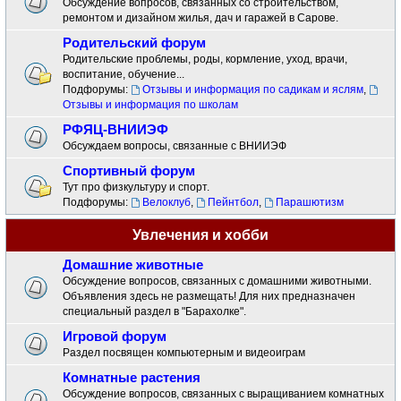
Обсуждение вопросов, связанных со строительством,
ремонтом и дизайном жилья, дач и гаражей в Сарове.
Родительский форум
Родительские проблемы, роды, кормление, уход, врачи,
воспитание, обучение...
Подфорумы:
Отзывы и информация по садикам и яслям
,
Отзывы и информация по школам
РФЯЦ-ВНИИЭФ
Обсуждаем вопросы, связанные с ВНИИЭФ
Спортивный форум
Тут про физкультуру и спорт.
Подфорумы:
Велоклуб
,
Пейнтбол
,
Парашютизм
Увлечения и хобби
Домашние животные
Обсуждение вопросов, связанных с домашними животными.
Объявления здесь не размещать! Для них предназначен
специальный раздел в "Барахолке".
Игровой форум
Раздел посвящен компьютерным и видеоиграм
Комнатные растения
Обсуждение вопросов, связанных с выращиванием комнатных