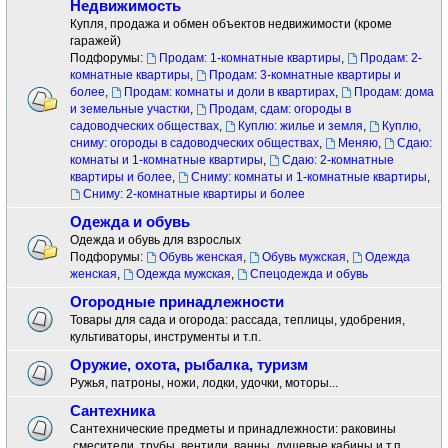
Недвижимость
Купля, продажа и обмен объектов недвижимости (кроме
гаражей)
Подфорумы:
Продам: 1-комнатные квартиры
,
Продам: 2-
комнатные квартиры
,
Продам: 3-комнатные квартиры и
более
,
Продам: комнаты и доли в квартирах
,
Продам: дома
и земельные участки
,
Продам, сдам: огороды в
садоводческих обществах
,
Куплю: жилье и земля
,
Куплю,
сниму: огороды в садоводческих обществах
,
Меняю
,
Сдаю:
комнаты и 1-комнатные квартиры
,
Сдаю: 2-комнатные
квартиры и более
,
Сниму: комнаты и 1-комнатные квартиры
,
Сниму: 2-комнатные квартиры и более
Одежда и обувь
Одежда и обувь для взрослых
Подфорумы:
Обувь женская
,
Обувь мужская
,
Одежда
женская
,
Одежда мужская
,
Спецодежда и обувь
Огородные принадлежности
Товары для сада и огорода: рассада, теплицы, удобрения,
культиваторы, инструменты и т.п.
Оружие, охота, рыбалка, туризм
Ружья, патроны, ножи, лодки, удочки, моторы...
Сантехника
Сантехнические предметы и принадлежности: раковины
.смесители ,трубы, вентили, ванны, душевые кабины и т.п.