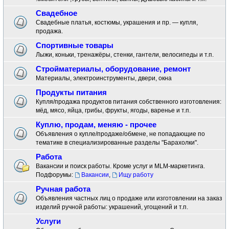
Свадебное
Свадебные платья, костюмы, украшения и пр. — купля,
продажа.
Спортивные товары
Лыжи, коньки, тренажёры, стенки, гантели, велосипеды и т.п.
Стройматериалы, оборудование, ремонт
Материалы, электроинструменты, двери, окна
Продукты питания
Купля/продажа продуктов питания собственного изготовления:
мёд, мясо, яйца, грибы, фрукты, ягоды, варенье и т.п.
Куплю, продам, меняю - прочее
Объявления о купле/продаже/обмене, не попадающие по
тематике в специализированные разделы "Барахолки".
Работа
Вакансии и поиск работы. Кроме услуг и MLM-маркетинга.
Подфорумы:
Вакансии
,
Ищу работу
Ручная работа
Объявления частных лиц о продаже или изготовлении на заказ
изделий ручной работы: украшений, угощений и т.п.
Услуги