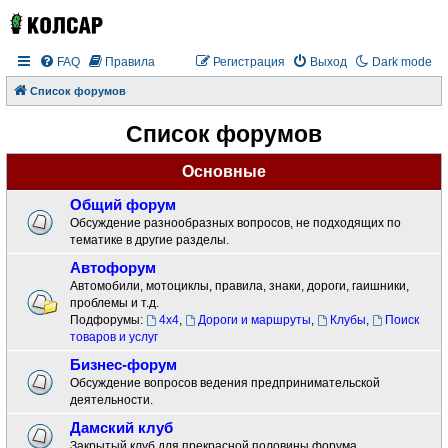
FAQ
Правила
Регистрация
Выход
Dark mode
Список форумов
Список форумов
Основные
Общий форум
Обсуждение разнообразных вопросов, не подходящих по
тематике в другие разделы.
Автофорум
Автомобили, мотоциклы, правила, знаки, дороги, гаишники,
проблемы и т.д.
Подфорумы:
4x4
,
Дороги и маршруты
,
Клубы
,
Поиск
товаров и услуг
Бизнес-форум
Обсуждение вопросов ведения предпринимательской
деятельности.
Дамский клуб
Закрытый клуб для прекрасной половины форума