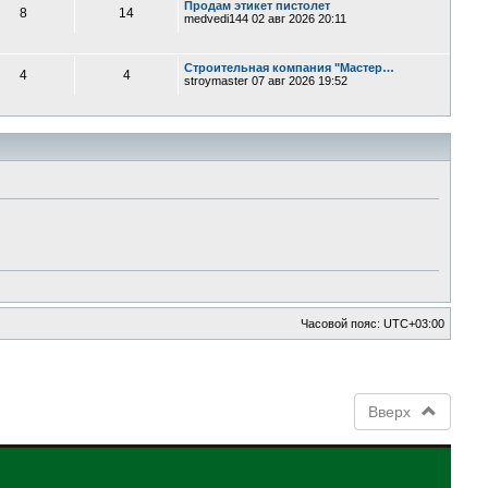
Продам этикет пистолет
8
14
medvedi144
02 авг 2026 20:11
Строительная компания "Мастер…
4
4
stroymaster
07 авг 2026 19:52
Часовой пояс:
UTC+03:00
Вверх