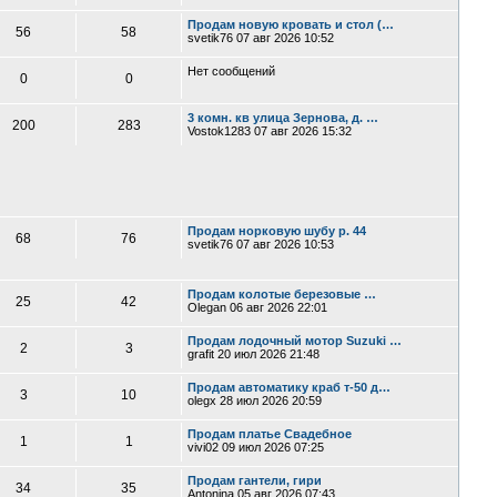
Продам новую кровать и стол (…
56
58
svetik76
07 авг 2026 10:52
Нет сообщений
0
0
3 комн. кв улица Зернова, д. …
200
283
Vostok1283
07 авг 2026 15:32
Продам норковую шубу р. 44
68
76
svetik76
07 авг 2026 10:53
Продам колотые березовые …
25
42
Olegan
06 авг 2026 22:01
Продам лодочный мотор Suzuki …
2
3
grafit
20 июл 2026 21:48
Продам автоматику краб т-50 д…
3
10
olegx
28 июл 2026 20:59
Продам платье Свадебное
1
1
vivi02
09 июл 2026 07:25
Продам гантели, гири
34
35
Antonina
05 авг 2026 07:43