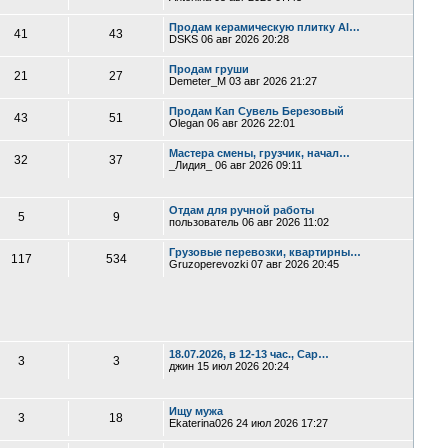
Продам керамическую плитку Al…
41
43
DSKS
06 авг 2026 20:28
Продам груши
21
27
Demeter_M
03 авг 2026 21:27
Продам Кап Сувель Березовый
43
51
Olegan
06 авг 2026 22:01
Мастера смены, грузчик, начал…
32
37
_Лидия_
06 авг 2026 09:11
Отдам для ручной работы
5
9
пользователь
06 авг 2026 11:02
Грузовые перевозки, квартирны…
117
534
Gruzoperevozki
07 авг 2026 20:45
18.07.2026, в 12-13 час., Сар…
3
3
джин
15 июл 2026 20:24
Ищу мужа
3
18
Ekaterina026
24 июл 2026 17:27