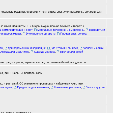
стиральные машины, сушилки, утюги; радиаторы, электрокамины, увлажнители
е книги, планшеты, ТВ, видео, аудио, прочая техника и гаджеты
а, комплектующие и софт
,
Мобильные телефоны и смартфоны
,
Планшеты и
о и видеокамеры
,
Электронные сигареты
,
Прочая электроника
ары
,
Для беременных и кормящих
,
Для чтения и занятий
,
Коляски и санки
,
Одежда для мальчиков
,
Одежда унисекс
,
Прочее для детей
юстры, матрасы, зеркала, чехлы, постельное бельё, посуда и т.п.
а, яиц. Пчелы. Инвентарь, корм.
иц, и растений. Объявления о пропавших и найденных животных.
аквариумы
,
Предметы для животных
,
Комнатные растения
,
Вязка и другие
, значки, карточки и т.п.