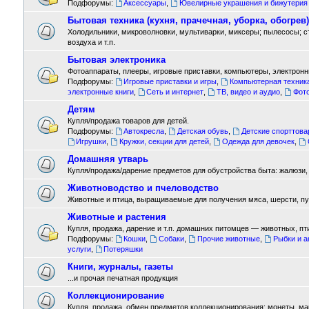
Подфорумы:
Аксессуары
,
Ювелирные украшения и бижутерия
Бытовая техника (кухня, прачечная, уборка, обогрев)
Холодильники, микроволновки, мультиварки, миксеры; пылесосы; 
воздуха и т.п.
Бытовая электроника
Фотоаппараты, плееры, игровые приставки, компьютеры, электронны
Подфорумы:
Игровые приставки и игры
,
Компьютерная техник
электронные книги
,
Сеть и интернет
,
ТВ, видео и аудио
,
Фот
Детям
Купля/продажа товаров для детей.
Подфорумы:
Автокресла
,
Детская обувь
,
Детские спорттов
Игрушки
,
Кружки, секции для детей
,
Одежда для девочек
,
Домашняя утварь
Купля/продажа/дарение предметов для обустройства быта: жалюзи, л
Животноводство и пчеловодство
Животные и птица, выращиваемые для получения мяса, шерсти, пух
Животные и растения
Купля, продажа, дарение и т.п. домашних питомцев — животных, пт
Подфорумы:
Кошки
,
Собаки
,
Прочие животные
,
Рыбки и 
услуги
,
Потеряшки
Книги, журналы, газеты
...и прочая печатная продукция
Коллекционирование
Купля, продажа, обмен предметов коллекционирования: монеты, марки