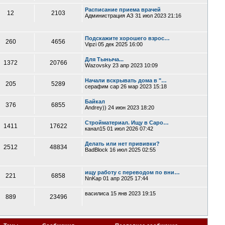
Расписание приема врачей
12
2103
Администрация АЗ
31 июл 2023 21:16
Подскажите хорошего взрос…
260
4656
Vipzi
05 дек 2025 16:00
Для Тыныча...
1372
20766
Wazovsky
23 апр 2023 10:09
Начали вскрывать дома в "…
205
5289
серафим сар
26 мар 2023 15:18
Байкал
376
6855
Andrey))
24 июн 2023 18:20
Стройматериал. Ищу в Саро…
1411
17622
канал15
01 июл 2026 07:42
Делать или нет прививки?
2512
48834
BadBlock
16 июл 2025 02:55
ищу работу с переводом по вни…
221
6858
NnKap
01 апр 2025 17:44
василиса
15 янв 2023 19:15
889
23496