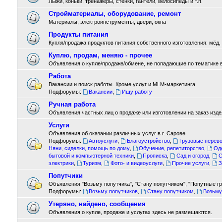
Лыжи, коньки, тренажёры, стенки, гантели, велосипеды и т.п.
Стройматериалы, оборудование, ремонт
Материалы, электроинструменты, двери, окна
Продукты питания
Купля/продажа продуктов питания собственного изготовления: мёд, м
Куплю, продам, меняю - прочее
Объявления о купле/продаже/обмене, не попадающие по тематике 
Работа
Вакансии и поиск работы. Кроме услуг и MLM-маркетинга.
Подфорумы:
Вакансии
,
Ищу работу
Ручная работа
Объявления частных лиц о продаже или изготовлении на заказ издел
Услуги
Объявления об оказании различных услуг в г. Сарове
Подфорумы:
Автоуслуги
,
Благоустройство
,
Грузовые перево
Няни, сиделки, помощь по дому
,
Обучение, репетиторство
,
Од
бытовой и компьютерной техники
,
Прописка
,
Сад и огород
,
С
электрики
,
Туризм
,
Фото- и видеоуслуги
,
Прочие услуги
,
З
Попутчики
Объявления "Возьму попутчика", "Стану попутчиком", "Попутные гру
Подфорумы:
Возьму попутчиков
,
Стану попутчиком
,
Возьму
Утеряно, найдено, сообщения
Объявления о купле, продаже и услугах здесь не размещаются.