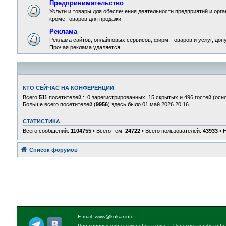
Предпринимательство
Услуги и товары для обеспечения деятельности предприятий и орган
кроме товаров для продажи.
Реклама
Реклама сайтов, онлайновых сервисов, фирм, товаров и услуг, доп
Прочая реклама удаляется.
КТО СЕЙЧАС НА КОНФЕРЕНЦИИ
Всего
511
посетителей :: 0 зарегистрированных, 15 скрытых и 496 гостей (осн
Больше всего посетителей (
9956
) здесь было 01 май 2026 20:16
СТАТИСТИКА
Всего сообщений:
1104755
• Всего тем:
24722
• Всего пользователей:
43933
• 
Список форумов
E-mail:
www@kolsar.info
При перепечатке ссылка обязательна. Перепечатка фото бе