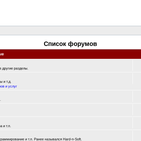
Список форумов
ые
 другие разделы.
 и т.д.
ов и услуг
.
 и т.п.
аммирование и т.п. Ранее назывался Hard-n-Soft.