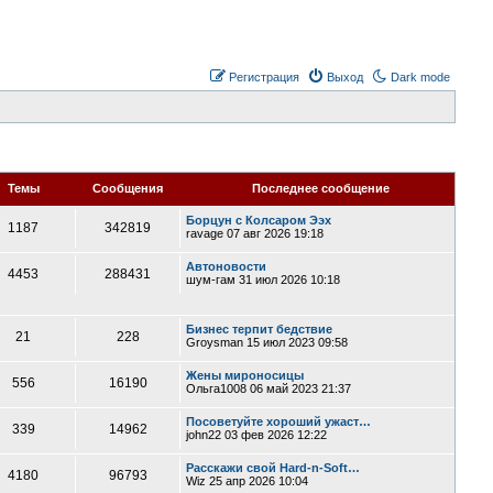
Регистрация
Выход
Dark mode
Темы
Сообщения
Последнее сообщение
Борцун с Колсаром Ээх
1187
342819
ravage
07 авг 2026 19:18
Автоновости
4453
288431
шум-гам
31 июл 2026 10:18
Бизнес терпит бедствие
21
228
Groysman
15 июл 2023 09:58
Жены мироносицы
556
16190
Ольга1008
06 май 2023 21:37
Посоветуйте хороший ужаст…
339
14962
john22
03 фев 2026 12:22
Расскажи свой Hard-n-Soft…
4180
96793
Wiz
25 апр 2026 10:04