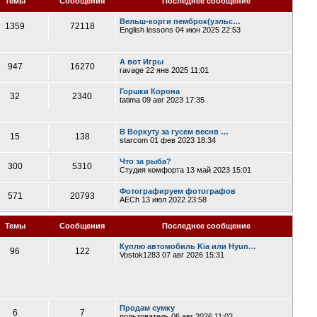
Темы
Сообщения
Последнее сообщение
Вельш-корги пемброк(уэльс…
1359
72118
English lessons
04 июн 2025 22:53
А вот Игры
947
16270
ravage
22 янв 2025 11:01
Горшки Корона
32
2340
tatima
09 авг 2023 17:35
В Воркуту за гусем веснв …
15
138
starcom
01 фев 2023 18:34
Что за рыба?
300
5310
Студия комфорта
13 май 2023 15:01
Фотографируем фотографов
571
20793
AECh
13 июл 2022 23:58
Темы
Сообщения
Последнее сообщение
Куплю автомобиль Kia или Hyun…
96
122
Vostok1283
07 авг 2026 15:31
Продам сумку
6
7
пользователь
06 авг 2026 11:02