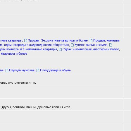
атные квартиры
,
Продам: 3-комнатные квартиры и более
,
Продам: комнаты
м, сдам: огороды в садоводческих обществах
,
Куплю: жилье и земля
,
аю: комнаты и 1-комнатные квартиры
,
Сдаю: 2-комнатные квартиры и более
,
 квартиры и более
ая
,
Одежда мужская
,
Спецодежда и обувь
оры, инструменты и т.п.
трубы, вентили, ванны, душевые кабины и т.п.