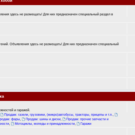
 хобби
ения здесь не размещать! Для них предназначен специальный раздел в
ений. Объявления здесь не размещать! Для них предназначен специальный
ка
жностей и гаражей.
,
Продам: газели, грузовики, (микро)автобусы, тракторы, прицепы и т.п.
,
родам: фары
,
Продам: шины и диски
,
Продам: прочие запчасти и
жности
,
Мотоциклы, мопеды и принадлежности
,
Гаражи