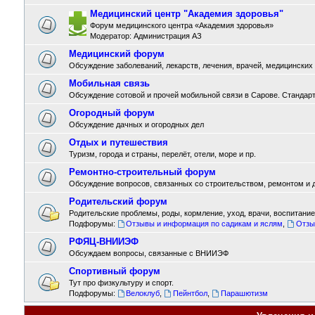
Медицинский центр "Академия здоровья"
Форум медицинского центра «Академия здоровья»
Модератор:
Администрация АЗ
Медицинский форум
Обсуждение заболеваний, лекарств, лечения, врачей, медицинских
Мобильная связь
Обсуждение сотовой и прочей мобильной связи в Сарове. Стандарты
Огородный форум
Обсуждение дачных и огородных дел
Отдых и путешествия
Туризм, города и страны, перелёт, отели, море и пр.
Ремонтно-строительный форум
Обсуждение вопросов, связанных со строительством, ремонтом и д
Родительский форум
Родительские проблемы, роды, кормление, уход, врачи, воспитание,
Подфорумы:
Отзывы и информация по садикам и яслям
,
Отзы
РФЯЦ-ВНИИЭФ
Обсуждаем вопросы, связанные с ВНИИЭФ
Спортивный форум
Тут про физкультуру и спорт.
Подфорумы:
Велоклуб
,
Пейнтбол
,
Парашютизм