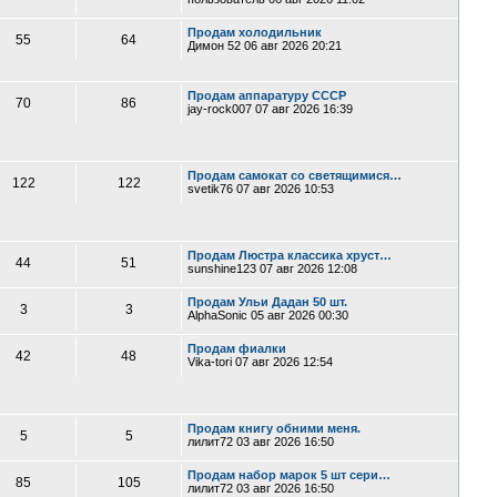
Продам холодильник
55
64
Димон 52
06 авг 2026 20:21
Продам аппаратуру СССР
70
86
jay-rock007
07 авг 2026 16:39
Продам самокат со светящимися…
122
122
svetik76
07 авг 2026 10:53
Продам Люстра классика хруст…
44
51
sunshine123
07 авг 2026 12:08
Продам Ульи Дадан 50 шт.
3
3
AlphaSonic
05 авг 2026 00:30
Продам фиалки
42
48
Vika-tori
07 авг 2026 12:54
Продам книгу обними меня.
5
5
лилит72
03 авг 2026 16:50
Продам набор марок 5 шт сери…
85
105
лилит72
03 авг 2026 16:50