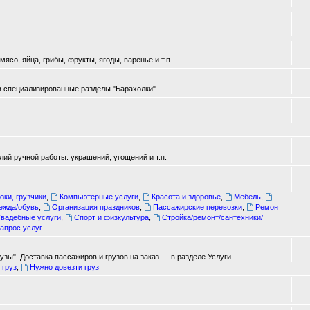
ясо, яйца, грибы, фрукты, ягоды, варенье и т.п.
в специализированные разделы "Барахолки".
ий ручной работы: украшений, угощений и т.п.
зки, грузчики
,
Компьютерные услуги
,
Красота и здоровье
,
Мебель
,
ежда/обувь
,
Организация праздников
,
Пассажирские перевозки
,
Ремонт
вадебные услуги
,
Спорт и физкультура
,
Стройка/ремонт/сантехники/
апрос услуг
зы". Доставка пассажиров и грузов на заказ — в разделе Услуги.
 груз
,
Нужно довезти груз