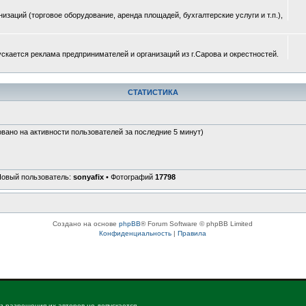
изаций (торговое оборудование, аренда площадей, бухгалтерские услуги и т.п.),
ускается реклама предпринимателей и организаций из г.Сарова и окрестностей.
СТАТИСТИКА
овано на активности пользователей за последние 5 минут)
Новый пользователь:
sonyafix
• Фотографий
17798
Создано на основе
phpBB
® Forum Software © phpBB Limited
Конфиденциальность
|
Правила
з разрешения их авторов не допускается.