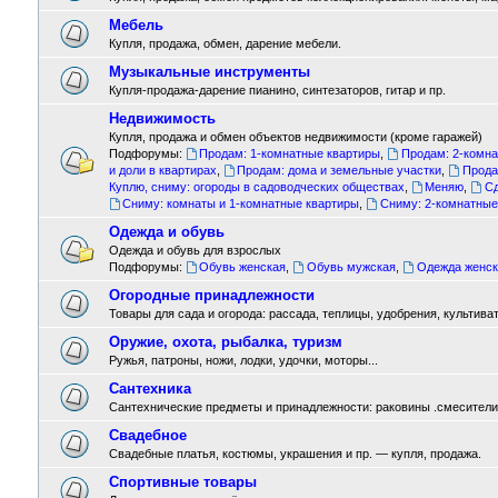
Мебель
Купля, продажа, обмен, дарение мебели.
Музыкальные инструменты
Купля-продажа-дарение пианино, синтезаторов, гитар и пр.
Недвижимость
Купля, продажа и обмен объектов недвижимости (кроме гаражей)
Подфорумы:
Продам: 1-комнатные квартиры
,
Продам: 2-комн
и доли в квартирах
,
Продам: дома и земельные участки
,
Прода
Куплю, сниму: огороды в садоводческих обществах
,
Меняю
,
Сд
Сниму: комнаты и 1-комнатные квартиры
,
Сниму: 2-комнатные
Одежда и обувь
Одежда и обувь для взрослых
Подфорумы:
Обувь женская
,
Обувь мужская
,
Одежда женск
Огородные принадлежности
Товары для сада и огорода: рассада, теплицы, удобрения, культиват
Оружие, охота, рыбалка, туризм
Ружья, патроны, ножи, лодки, удочки, моторы...
Сантехника
Сантехнические предметы и принадлежности: раковины .смесители ,
Свадебное
Свадебные платья, костюмы, украшения и пр. — купля, продажа.
Спортивные товары