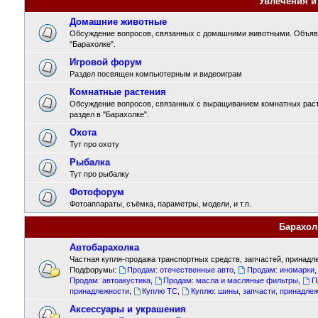
Увлечения и
Домашние животные
Обсуждение вопросов, связанных с домашними животными. Объявл
"Барахолке".
Игровой форум
Раздел посвящен компьютерным и видеоиграм
Комнатные растения
Обсуждение вопросов, связанных с выращиванием комнатных раст
раздел в "Барахолке".
Охота
Тут про охоту
Рыбалка
Тут про рыбалку
Фотофорум
Фотоаппараты, съёмка, параметры, модели, и т.п.
Барахол
Автобарахолка
Частная купля-продажа транспортных средств, запчастей, принадле
Подфорумы:
Продам: отечественные авто
,
Продам: иномарки
Продам: автоакустика
,
Продам: масла и масляные фильтры
,
П
принадлежности
,
Куплю ТС
,
Куплю: шины, запчасти, принадле
Аксессуары и украшения