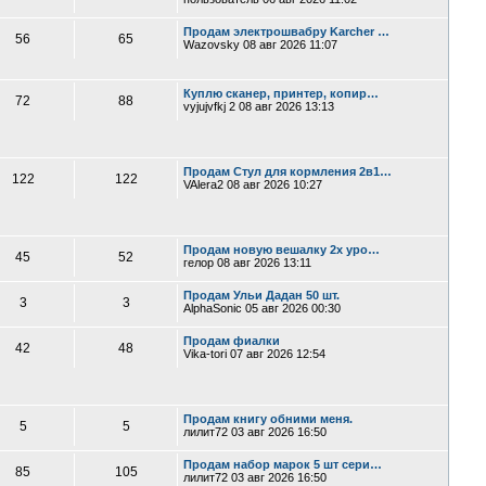
Продам электрошвабру Karcher …
56
65
Wazovsky
08 авг 2026 11:07
Куплю сканер, принтер, копир…
72
88
vyjujvfkj 2
08 авг 2026 13:13
Продам Стул для кормления 2в1…
122
122
VAlera2
08 авг 2026 10:27
Продам новую вешалку 2х уро…
45
52
гелор
08 авг 2026 13:11
Продам Ульи Дадан 50 шт.
3
3
AlphaSonic
05 авг 2026 00:30
Продам фиалки
42
48
Vika-tori
07 авг 2026 12:54
Продам книгу обними меня.
5
5
лилит72
03 авг 2026 16:50
Продам набор марок 5 шт сери…
85
105
лилит72
03 авг 2026 16:50