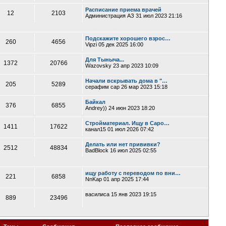
Расписание приема врачей
12
2103
Администрация АЗ
31 июл 2023 21:16
Подскажите хорошего взрос…
260
4656
Vipzi
05 дек 2025 16:00
Для Тыныча...
1372
20766
Wazovsky
23 апр 2023 10:09
Начали вскрывать дома в "…
205
5289
серафим сар
26 мар 2023 15:18
Байкал
376
6855
Andrey))
24 июн 2023 18:20
Стройматериал. Ищу в Саро…
1411
17622
канал15
01 июл 2026 07:42
Делать или нет прививки?
2512
48834
BadBlock
16 июл 2025 02:55
ищу работу с переводом по вни…
221
6858
NnKap
01 апр 2025 17:44
василиса
15 янв 2023 19:15
889
23496