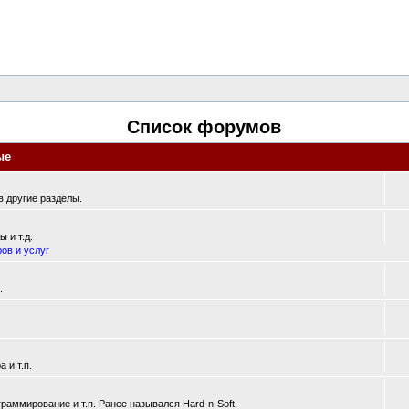
Список форумов
ые
 другие разделы.
 и т.д.
ов и услуг
.
 и т.п.
аммирование и т.п. Ранее назывался Hard-n-Soft.