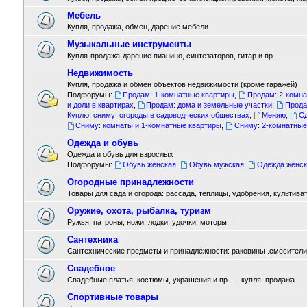
Мебель
Купля, продажа, обмен, дарение мебели.
Музыкальные инструменты
Купля-продажа-дарение пианино, синтезаторов, гитар и пр.
Недвижимость
Купля, продажа и обмен объектов недвижимости (кроме гаражей)
Подфорумы:
Продам: 1-комнатные квартиры
,
Продам: 2-комн
и доли в квартирах
,
Продам: дома и земельные участки
,
Прода
Куплю, сниму: огороды в садоводческих обществах
,
Меняю
,
Сд
Сниму: комнаты и 1-комнатные квартиры
,
Сниму: 2-комнатные
Одежда и обувь
Одежда и обувь для взрослых
Подфорумы:
Обувь женская
,
Обувь мужская
,
Одежда женск
Огородные принадлежности
Товары для сада и огорода: рассада, теплицы, удобрения, культиват
Оружие, охота, рыбалка, туризм
Ружья, патроны, ножи, лодки, удочки, моторы...
Сантехника
Сантехнические предметы и принадлежности: раковины .смесители ,
Свадебное
Свадебные платья, костюмы, украшения и пр. — купля, продажа.
Спортивные товары