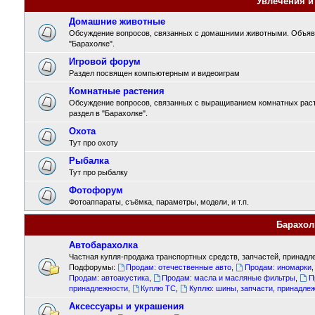
Увлечения и
Домашние животные
Обсуждение вопросов, связанных с домашними животными. Объявл
"Барахолке".
Игровой форум
Раздел посвящен компьютерным и видеоиграм
Комнатные растения
Обсуждение вопросов, связанных с выращиванием комнатных раст
раздел в "Барахолке".
Охота
Тут про охоту
Рыбалка
Тут про рыбалку
Фотофорум
Фотоаппараты, съёмка, параметры, модели, и т.п.
Барахол
Автобарахолка
Частная купля-продажа транспортных средств, запчастей, принадле
Подфорумы:
Продам: отечественные авто
,
Продам: иномарки
Продам: автоакустика
,
Продам: масла и масляные фильтры
,
П
принадлежности
,
Куплю ТС
,
Куплю: шины, запчасти, принадле
Аксессуары и украшения