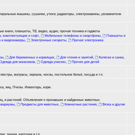
стиральные машины, сушилки, утюги; радиаторы, электрокамины, увлажнители
е книги, планшеты, ТВ, видео, аудио, прочая техника и гаджеты
а, комплектующие и софт
,
Мобильные телефоны и смартфоны
,
Планшеты и
о и видеокамеры
,
Электронные сигареты
,
Прочая электроника
ары
,
Для беременных и кормящих
,
Для чтения и занятий
,
Коляски и санки
,
Одежда для мальчиков
,
Одежда унисекс
,
Прочее для детей
юстры, матрасы, зеркала, чехлы, постельное бельё, посуда и т.п.
а, яиц. Пчелы. Инвентарь, корм.
иц, и растений. Объявления о пропавших и найденных животных.
аквариумы
,
Предметы для животных
,
Комнатные растения
,
Вязка и другие
, значки, карточки и т.п.