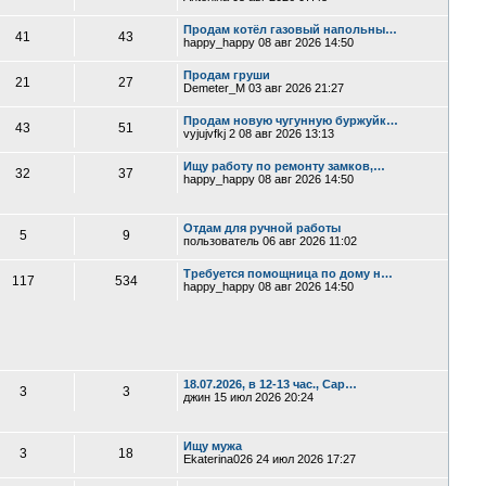
Продам котёл газовый напольны…
41
43
happy_happy
08 авг 2026 14:50
Продам груши
21
27
Demeter_M
03 авг 2026 21:27
Продам новую чугунную буржуйк…
43
51
vyjujvfkj 2
08 авг 2026 13:13
Ищу работу по ремонту замков,…
32
37
happy_happy
08 авг 2026 14:50
Отдам для ручной работы
5
9
пользователь
06 авг 2026 11:02
Требуется помощница по дому н…
117
534
happy_happy
08 авг 2026 14:50
18.07.2026, в 12-13 час., Сар…
3
3
джин
15 июл 2026 20:24
Ищу мужа
3
18
Ekaterina026
24 июл 2026 17:27