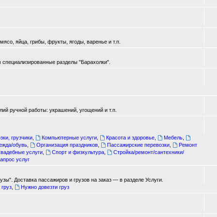
ясо, яйца, грибы, фрукты, ягоды, варенье и т.п.
в специализированные разделы "Барахолки".
ий ручной работы: украшений, угощений и т.п.
зки, грузчики
,
Компьютерные услуги
,
Красота и здоровье
,
Мебель
,
ежда/обувь
,
Организация праздников
,
Пассажирские перевозки
,
Ремонт
вадебные услуги
,
Спорт и физкультура
,
Стройка/ремонт/сантехники/
апрос услуг
зы". Доставка пассажиров и грузов на заказ — в разделе Услуги.
 груз
,
Нужно довезти груз