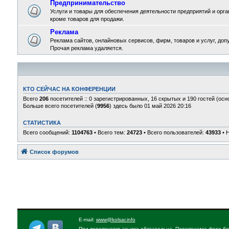
Предпринимательство
Услуги и товары для обеспечения деятельности предприятий и орган
кроме товаров для продажи.
Реклама
Реклама сайтов, онлайновых сервисов, фирм, товаров и услуг, доп
Прочая реклама удаляется.
КТО СЕЙЧАС НА КОНФЕРЕНЦИИ
Всего
206
посетителей :: 0 зарегистрированных, 16 скрытых и 190 гостей (осн
Больше всего посетителей (
9956
) здесь было 01 май 2026 20:16
СТАТИСТИКА
Всего сообщений:
1104763
• Всего тем:
24723
• Всего пользователей:
43933
• 
Список форумов
E-mail:
www@kolsar.info
При перепечатке ссылка обязательна. Перепечатка фото бе