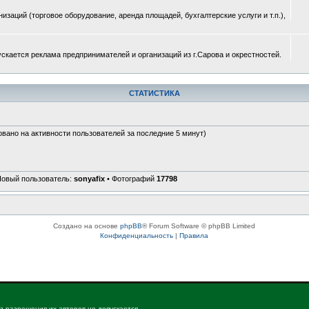
изаций (торговое оборудование, аренда площадей, бухгалтерские услуги и т.п.),
ускается реклама предпринимателей и организаций из г.Сарова и окрестностей.
СТАТИСТИКА
овано на активности пользователей за последние 5 минут)
Новый пользователь:
sonyafix
• Фотографий
17798
Создано на основе
phpBB
® Forum Software © phpBB Limited
Конфиденциальность
|
Правила
з разрешения их авторов не допускается.