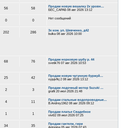
Продам новую вешалку 2х уровн…
56
58
БЕС_САРАБ
08 авг 2026 13:12
Нет сообщений
0
0
3х ком. ул. Шевченко, д42
202
286
bulka
08 авг 2026 10:00
Продам норковую шубу р. 44
68
76
svetik76
07 авг 2026 10:53
Продам новую чугунную буржуй…
25
42
vyjujvfkj 2
08 авг 2026 13:12
Продам лодочный мотор Suzuki …
2
3
grafit
20 июл 2026 21:48
Продам стальные водопроводные…
4
11
B.Andrey1962
08 авг 2026 09:12
Продам платье Свадебное
1
1
vivi02
09 июл 2026 07:25
Продам гантели, гири
34
35
Antonina
05 авг 2026 07:43