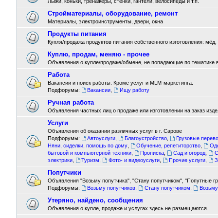
Лыжи, коньки, тренажёры, стенки, гантели, велосипеды и т.п.
Стройматериалы, оборудование, ремонт
Материалы, электроинструменты, двери, окна
Продукты питания
Купля/продажа продуктов питания собственного изготовления: мёд, м
Куплю, продам, меняю - прочее
Объявления о купле/продаже/обмене, не попадающие по тематике 
Работа
Вакансии и поиск работы. Кроме услуг и MLM-маркетинга.
Подфорумы:
Вакансии
,
Ищу работу
Ручная работа
Объявления частных лиц о продаже или изготовлении на заказ издел
Услуги
Объявления об оказании различных услуг в г. Сарове
Подфорумы:
Автоуслуги
,
Благоустройство
,
Грузовые перево
Няни, сиделки, помощь по дому
,
Обучение, репетиторство
,
Од
бытовой и компьютерной техники
,
Прописка
,
Сад и огород
,
С
электрики
,
Туризм
,
Фото- и видеоуслуги
,
Прочие услуги
,
З
Попутчики
Объявления "Возьму попутчика", "Стану попутчиком", "Попутные гру
Подфорумы:
Возьму попутчиков
,
Стану попутчиком
,
Возьму
Утеряно, найдено, сообщения
Объявления о купле, продаже и услугах здесь не размещаются.