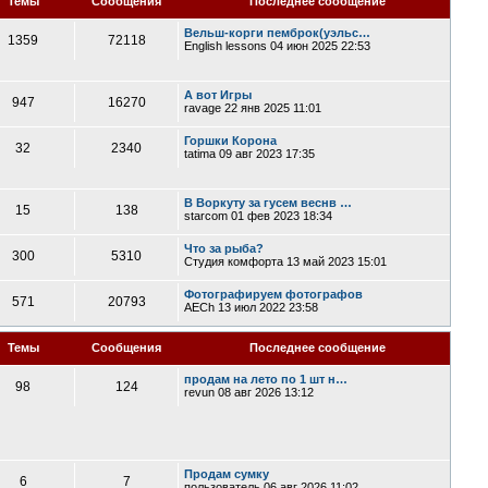
Темы
Сообщения
Последнее сообщение
Вельш-корги пемброк(уэльс…
1359
72118
English lessons
04 июн 2025 22:53
А вот Игры
947
16270
ravage
22 янв 2025 11:01
Горшки Корона
32
2340
tatima
09 авг 2023 17:35
В Воркуту за гусем веснв …
15
138
starcom
01 фев 2023 18:34
Что за рыба?
300
5310
Студия комфорта
13 май 2023 15:01
Фотографируем фотографов
571
20793
AECh
13 июл 2022 23:58
Темы
Сообщения
Последнее сообщение
продам на лето по 1 шт н…
98
124
revun
08 авг 2026 13:12
Продам сумку
6
7
пользователь
06 авг 2026 11:02