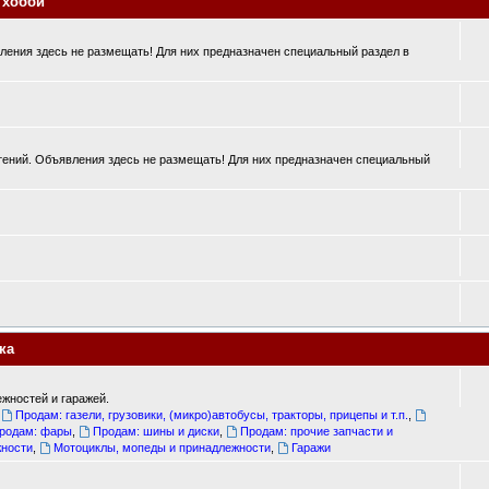
 хобби
ения здесь не размещать! Для них предназначен специальный раздел в
ений. Объявления здесь не размещать! Для них предназначен специальный
ка
жностей и гаражей.
,
Продам: газели, грузовики, (микро)автобусы, тракторы, прицепы и т.п.
,
родам: фары
,
Продам: шины и диски
,
Продам: прочие запчасти и
жности
,
Мотоциклы, мопеды и принадлежности
,
Гаражи