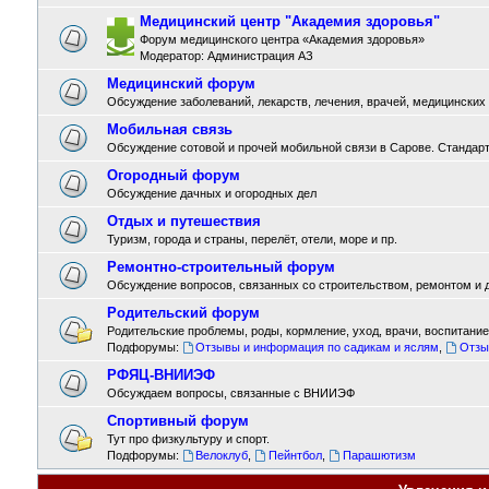
Медицинский центр "Академия здоровья"
Форум медицинского центра «Академия здоровья»
Модератор:
Администрация АЗ
Медицинский форум
Обсуждение заболеваний, лекарств, лечения, врачей, медицинских
Мобильная связь
Обсуждение сотовой и прочей мобильной связи в Сарове. Стандарты
Огородный форум
Обсуждение дачных и огородных дел
Отдых и путешествия
Туризм, города и страны, перелёт, отели, море и пр.
Ремонтно-строительный форум
Обсуждение вопросов, связанных со строительством, ремонтом и д
Родительский форум
Родительские проблемы, роды, кормление, уход, врачи, воспитание,
Подфорумы:
Отзывы и информация по садикам и яслям
,
Отзы
РФЯЦ-ВНИИЭФ
Обсуждаем вопросы, связанные с ВНИИЭФ
Спортивный форум
Тут про физкультуру и спорт.
Подфорумы:
Велоклуб
,
Пейнтбол
,
Парашютизм