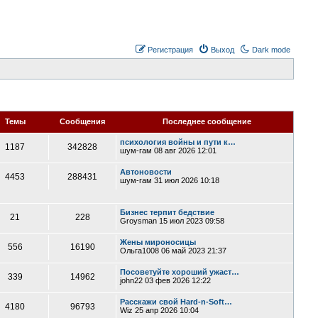
Регистрация
Выход
Dark mode
Темы
Сообщения
Последнее сообщение
психология войны и пути к…
1187
342828
шум-гам
08 авг 2026 12:01
Автоновости
4453
288431
шум-гам
31 июл 2026 10:18
Бизнес терпит бедствие
21
228
Groysman
15 июл 2023 09:58
Жены мироносицы
556
16190
Ольга1008
06 май 2023 21:37
Посоветуйте хороший ужаст…
339
14962
john22
03 фев 2026 12:22
Расскажи свой Hard-n-Soft…
4180
96793
Wiz
25 апр 2026 10:04