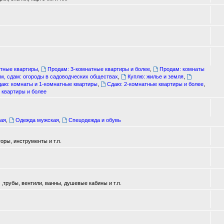
атные квартиры
,
Продам: 3-комнатные квартиры и более
,
Продам: комнаты
м, сдам: огороды в садоводческих обществах
,
Куплю: жилье и земля
,
аю: комнаты и 1-комнатные квартиры
,
Сдаю: 2-комнатные квартиры и более
,
 квартиры и более
ая
,
Одежда мужская
,
Спецодежда и обувь
оры, инструменты и т.п.
трубы, вентили, ванны, душевые кабины и т.п.