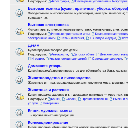
Подфорумы:
Аксессуары
,
Ювелирные украшения и бижутерия
Бытовая техника (кухня, прачечная, уборка, обогрев)
Холодильники, микроволновки, мультиварки, миксеры; пылесосы; 
воздуха и т.п.
Бытовая электроника
Фотоаппараты, плееры, игровые приставки, компьютеры, электронны
Подфорумы:
Игровые приставки и игры
,
Компьютерная техник
электронные книги
,
Сеть и интернет
,
ТВ, видео и аудио
,
Фот
Детям
Купля/продажа товаров для детей.
Подфорумы:
Автокресла
,
Детская обувь
,
Детские спорттов
Игрушки
,
Кружки, секции для детей
,
Одежда для девочек
,
Домашняя утварь
Купля/продажа/дарение предметов для обустройства быта: жалюзи, л
Животноводство и пчеловодство
Животные и птица, выращиваемые для получения мяса, шерсти, пух
Животные и растения
Купля, продажа, дарение и т.п. домашних питомцев — животных, пт
Подфорумы:
Кошки
,
Собаки
,
Прочие животные
,
Рыбки и 
услуги
,
Потеряшки
Книги, журналы, газеты
...и прочая печатная продукция
Коллекционирование
Купля, продажа, обмен предметов коллекционирования: монеты, марки