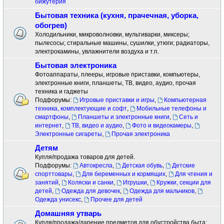
бижутерия
Бытовая техника (кухня, прачечная, уборка,
обогрев)
Холодильники, микроволновки, мультиварки, миксеры;
пылесосы; стиральные машины, сушилки, утюги; радиаторы,
электрокамины, увлажнители воздуха и т.п.
Бытовая электроника
Фотоаппараты, плееры, игровые приставки, компьютеры,
электронные книги, планшеты, ТВ, видео, аудио, прочая
техника и гаджеты
Подфорумы:
Игровые приставки и игры
,
Компьютерная
техника, комплектующие и софт
,
Мобильные телефоны и
смартфоны
,
Планшеты и электронные книги
,
Сеть и
интернет
,
ТВ, видео и аудио
,
Фото и видеокамеры
,
Электронные сигареты
,
Прочая электроника
Детям
Купля/продажа товаров для детей.
Подфорумы:
Автокресла
,
Детская обувь
,
Детские
спорттовары
,
Для беременных и кормящих
,
Для чтения и
занятий
,
Коляски и санки
,
Игрушки
,
Кружки, секции для
детей
,
Одежда для девочек
,
Одежда для мальчиков
,
Одежда унисекс
,
Прочее для детей
Домашняя утварь
Купля/продажа/дарение предметов для обустройства быта: