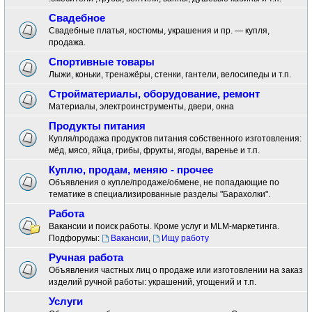
Свадебное
Свадебные платья, костюмы, украшения и пр. — купля,
продажа.
Спортивные товары
Лыжи, коньки, тренажёры, стенки, гантели, велосипеды и т.п.
Стройматериалы, оборудование, ремонт
Материалы, электроинструменты, двери, окна
Продукты питания
Купля/продажа продуктов питания собственного изготовления:
мёд, мясо, яйца, грибы, фрукты, ягоды, варенье и т.п.
Куплю, продам, меняю - прочее
Объявления о купле/продаже/обмене, не попадающие по
тематике в специализированные разделы "Барахолки".
Работа
Вакансии и поиск работы. Кроме услуг и MLM-маркетинга.
Подфорумы:
Вакансии
,
Ищу работу
Ручная работа
Объявления частных лиц о продаже или изготовлении на заказ
изделий ручной работы: украшений, угощений и т.п.
Услуги