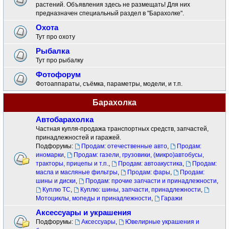
растений. Объявления здесь не размещать! Для них
предназначен специальный раздел в "Барахолке".
Охота
Тут про охоту
Рыбалка
Тут про рыбалку
Фотофорум
Фотоаппараты, съёмка, параметры, модели, и т.п.
Барахолка
Автобарахолка
Частная купля-продажа транспортных средств, запчастей,
принадлежностей и гаражей.
Подфорумы:
Продам: отечественные авто
,
Продам:
иномарки
,
Продам: газели, грузовики, (микро)автобусы,
тракторы, прицепы и т.п.
,
Продам: автоакустика
,
Продам:
масла и масляные фильтры
,
Продам: фары
,
Продам:
шины и диски
,
Продам: прочие запчасти и принадлежности
,
Куплю ТС
,
Куплю: шины, запчасти, принадлежности
,
Мотоциклы, мопеды и принадлежности
,
Гаражи
Аксессуары и украшения
Подфорумы:
Аксессуары
,
Ювелирные украшения и