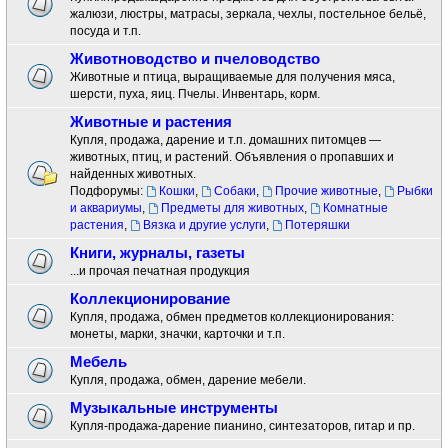
жалюзи, люстры, матрасы, зеркала, чехлы, постельное бельё,
посуда и т.п.
Животноводство и пчеловодство
Животные и птица, выращиваемые для получения мяса,
шерсти, пуха, яиц. Пчелы. Инвентарь, корм.
Животные и растения
Купля, продажа, дарение и т.п. домашних питомцев —
животных, птиц, и растений. Объявления о пропавших и
найденных животных.
Подфорумы:
Кошки
,
Собаки
,
Прочие животные
,
Рыбки
и аквариумы
,
Предметы для животных
,
Комнатные
растения
,
Вязка и другие услуги
,
Потеряшки
Книги, журналы, газеты
...и прочая печатная продукция
Коллекционирование
Купля, продажа, обмен предметов коллекционирования:
монеты, марки, значки, карточки и т.п.
Мебель
Купля, продажа, обмен, дарение мебели.
Музыкальные инструменты
Купля-продажа-дарение пианино, синтезаторов, гитар и пр.