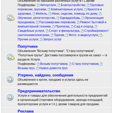
Объявления об оказании различных услуг в г. Сарове
Подфорумы:
Автоуслуги
,
Благоустройство
,
Грузовые
перевозки, грузчики
,
Компьютерные услуги
,
Красота и
здоровье
,
Мебель
,
Няни, сиделки, помощь по дому
,
Обучение, репетиторство
,
Одежда/обувь
,
Организация
праздников
,
Пассажирские перевозки
,
Ремонт бытовой и
компьютерной техники
,
Прописка
,
Сад и огород
,
Свадебные услуги
,
Спорт и физкультура
,
Стройка/ремонт/
сантехники/электрики
,
Туризм
,
Фото- и видеоуслуги
,
Прочие услуги
,
Запрос услуг
Попутчики
Объявления "Возьму попутчика", "Стану попутчиком",
"Попутные грузы". Доставка пассажиров и грузов на заказ — в
разделе Услуги.
Подфорумы:
Возьму попутчиков
,
Стану попутчиком
,
Возьму груз
,
Нужно довезти груз
Утеряно, найдено, сообщения
Объявления о купле, продаже и услугах здесь не
размещаются.
Предпринимательство
Услуги и товары для обеспечения деятельности предприятий
и организаций (торговое оборудование, аренда площадей,
бухгалтерские услуги и т.п.), кроме товаров для продажи.
Реклама