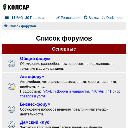
FAQ
Правила
Регистрация
Выход
Dark mode
Список форумов
Список форумов
Основные
Общий форум
Обсуждение разнообразных вопросов, не подходящих по
тематике в другие разделы.
Автофорум
Автомобили, мотоциклы, правила, знаки, дороги, гаишники,
проблемы и т.д.
Подфорумы:
4x4
,
Дороги и маршруты
,
Клубы
,
Поиск
товаров и услуг
Бизнес-форум
Обсуждение вопросов ведения предпринимательской
деятельности.
Дамский клуб
Закрытый клуб для прекрасной половины форума