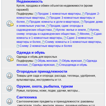
Недвижимость
Купля, продажа и обмен объектов недвижимости (кроме
гаражей)
Подфорумы:
Продам: 1-комнатные квартиры
,
Продам: 2-
комнатные квартиры
,
Продам: 3-комнатные квартиры и
более
,
Продам: комнаты и доли в квартирах
,
Продам: дома
и земельные участки
,
Продам, сдам: огороды в
садоводческих обществах
,
Куплю: жилье и земля
,
Куплю,
сниму: огороды в садоводческих обществах
,
Меняю
,
Сдаю:
комнаты и 1-комнатные квартиры
,
Сдаю: 2-комнатные
квартиры и более
,
Сниму: комнаты и 1-комнатные квартиры
,
Сниму: 2-комнатные квартиры и более
Одежда и обувь
Одежда и обувь для взрослых
Подфорумы:
Обувь женская
,
Обувь мужская
,
Одежда
женская
,
Одежда мужская
,
Спецодежда и обувь
Огородные принадлежности
Товары для сада и огорода: рассада, теплицы, удобрения,
культиваторы, инструменты и т.п.
Оружие, охота, рыбалка, туризм
Ружья, патроны, ножи, лодки, удочки, моторы...
Сантехника
Сантехнические предметы и принадлежности: раковины
.смесители ,трубы, вентили, ванны, душевые кабины и т.п.