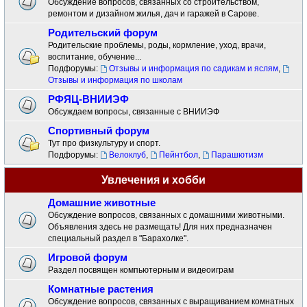
Обсуждение вопросов, связанных со строительством,
ремонтом и дизайном жилья, дач и гаражей в Сарове.
Родительский форум
Родительские проблемы, роды, кормление, уход, врачи,
воспитание, обучение...
Подфорумы:
Отзывы и информация по садикам и яслям
,
Отзывы и информация по школам
РФЯЦ-ВНИИЭФ
Обсуждаем вопросы, связанные с ВНИИЭФ
Спортивный форум
Тут про физкультуру и спорт.
Подфорумы:
Велоклуб
,
Пейнтбол
,
Парашютизм
Увлечения и хобби
Домашние животные
Обсуждение вопросов, связанных с домашними животными.
Объявления здесь не размещать! Для них предназначен
специальный раздел в "Барахолке".
Игровой форум
Раздел посвящен компьютерным и видеоиграм
Комнатные растения
Обсуждение вопросов, связанных с выращиванием комнатных