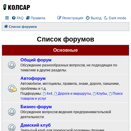
FAQ
Правила
Регистрация
Выход
Dark mode
Список форумов
Список форумов
Основные
Общий форум
Обсуждение разнообразных вопросов, не подходящих по
тематике в другие разделы.
Автофорум
Автомобили, мотоциклы, правила, знаки, дороги, гаишники,
проблемы и т.д.
Подфорумы:
4x4
,
Дороги и маршруты
,
Клубы
,
Поиск
товаров и услуг
Бизнес-форум
Обсуждение вопросов ведения предпринимательской
деятельности.
Дамский клуб
Закрытый клуб для прекрасной половины форума