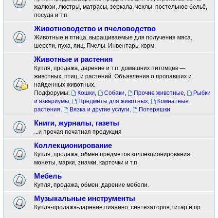
жалюзи, люстры, матрасы, зеркала, чехлы, постельное бельё,
посуда и т.п.
Животноводство и пчеловодство
Животные и птица, выращиваемые для получения мяса,
шерсти, пуха, яиц. Пчелы. Инвентарь, корм.
Животные и растения
Купля, продажа, дарение и т.п. домашних питомцев —
животных, птиц, и растений. Объявления о пропавших и
найденных животных.
Подфорумы:
Кошки
,
Собаки
,
Прочие животные
,
Рыбки
и аквариумы
,
Предметы для животных
,
Комнатные
растения
,
Вязка и другие услуги
,
Потеряшки
Книги, журналы, газеты
...и прочая печатная продукция
Коллекционирование
Купля, продажа, обмен предметов коллекционирования:
монеты, марки, значки, карточки и т.п.
Мебель
Купля, продажа, обмен, дарение мебели.
Музыкальные инструменты
Купля-продажа-дарение пианино, синтезаторов, гитар и пр.