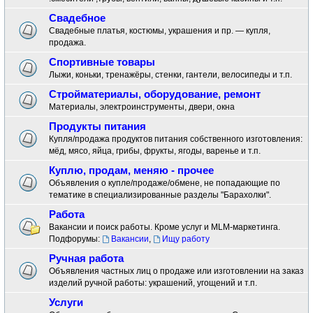
Свадебное
Свадебные платья, костюмы, украшения и пр. — купля,
продажа.
Спортивные товары
Лыжи, коньки, тренажёры, стенки, гантели, велосипеды и т.п.
Стройматериалы, оборудование, ремонт
Материалы, электроинструменты, двери, окна
Продукты питания
Купля/продажа продуктов питания собственного изготовления:
мёд, мясо, яйца, грибы, фрукты, ягоды, варенье и т.п.
Куплю, продам, меняю - прочее
Объявления о купле/продаже/обмене, не попадающие по
тематике в специализированные разделы "Барахолки".
Работа
Вакансии и поиск работы. Кроме услуг и MLM-маркетинга.
Подфорумы:
Вакансии
,
Ищу работу
Ручная работа
Объявления частных лиц о продаже или изготовлении на заказ
изделий ручной работы: украшений, угощений и т.п.
Услуги