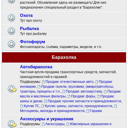
растений. Объявления здесь не размещать! Для них
предназначен специальный раздел в "Барахолке".
Охота
Тут про охоту
Рыбалка
Тут про рыбалку
Фотофорум
Фотоаппараты, съёмка, параметры, модели, и т.п.
Барахолка
Автобарахолка
Частная купля-продажа транспортных средств, запчастей,
принадлежностей и гаражей.
Подфорумы:
Продам: отечественные авто
,
Продам:
иномарки
,
Продам: газели, грузовики, (микро)автобусы,
тракторы, прицепы и т.п.
,
Продам: автоакустика
,
Продам:
масла и масляные фильтры
,
Продам: фары
,
Продам:
шины и диски
,
Продам: прочие запчасти и принадлежности
,
Куплю ТС
,
Куплю: шины, запчасти, принадлежности
,
Мотоциклы, мопеды и принадлежности
,
Гаражи
Аксессуары и украшения
Подфорумы:
Аксессуары
,
Ювелирные украшения и