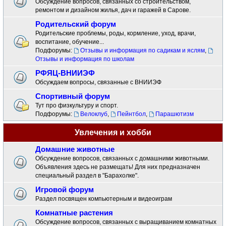
Обсуждение вопросов, связанных со строительством,
ремонтом и дизайном жилья, дач и гаражей в Сарове.
Родительский форум
Родительские проблемы, роды, кормление, уход, врачи,
воспитание, обучение...
Подфорумы:
Отзывы и информация по садикам и яслям
,
Отзывы и информация по школам
РФЯЦ-ВНИИЭФ
Обсуждаем вопросы, связанные с ВНИИЭФ
Спортивный форум
Тут про физкультуру и спорт.
Подфорумы:
Велоклуб
,
Пейнтбол
,
Парашютизм
Увлечения и хобби
Домашние животные
Обсуждение вопросов, связанных с домашними животными.
Объявления здесь не размещать! Для них предназначен
специальный раздел в "Барахолке".
Игровой форум
Раздел посвящен компьютерным и видеоиграм
Комнатные растения
Обсуждение вопросов, связанных с выращиванием комнатных