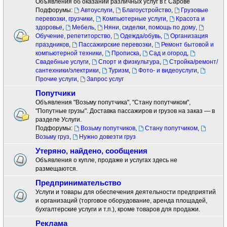
Объявления об оказании различных услуг в г. Сарове
Подфорумы:
Автоуслуги
,
Благоустройство
,
Грузовые
перевозки, грузчики
,
Компьютерные услуги
,
Красота и
здоровье
,
Мебель
,
Няни, сиделки, помощь по дому
,
Обучение, репетиторство
,
Одежда/обувь
,
Организация
праздников
,
Пассажирские перевозки
,
Ремонт бытовой и
компьютерной техники
,
Прописка
,
Сад и огород
,
Свадебные услуги
,
Спорт и физкультура
,
Стройка/ремонт/
сантехники/электрики
,
Туризм
,
Фото- и видеоуслуги
,
Прочие услуги
,
Запрос услуг
Попутчики
Объявления "Возьму попутчика", "Стану попутчиком",
"Попутные грузы". Доставка пассажиров и грузов на заказ — в
разделе Услуги.
Подфорумы:
Возьму попутчиков
,
Стану попутчиком
,
Возьму груз
,
Нужно довезти груз
Утеряно, найдено, сообщения
Объявления о купле, продаже и услугах здесь не
размещаются.
Предпринимательство
Услуги и товары для обеспечения деятельности предприятий
и организаций (торговое оборудование, аренда площадей,
бухгалтерские услуги и т.п.), кроме товаров для продажи.
Реклама