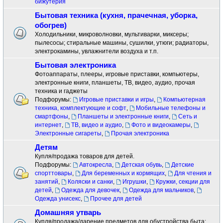
бижутерия
Бытовая техника (кухня, прачечная, уборка,
обогрев)
Холодильники, микроволновки, мультиварки, миксеры;
пылесосы; стиральные машины, сушилки, утюги; радиаторы,
электрокамины, увлажнители воздуха и т.п.
Бытовая электроника
Фотоаппараты, плееры, игровые приставки, компьютеры,
электронные книги, планшеты, ТВ, видео, аудио, прочая
техника и гаджеты
Подфорумы:
Игровые приставки и игры
,
Компьютерная
техника, комплектующие и софт
,
Мобильные телефоны и
смартфоны
,
Планшеты и электронные книги
,
Сеть и
интернет
,
ТВ, видео и аудио
,
Фото и видеокамеры
,
Электронные сигареты
,
Прочая электроника
Детям
Купля/продажа товаров для детей.
Подфорумы:
Автокресла
,
Детская обувь
,
Детские
спорттовары
,
Для беременных и кормящих
,
Для чтения и
занятий
,
Коляски и санки
,
Игрушки
,
Кружки, секции для
детей
,
Одежда для девочек
,
Одежда для мальчиков
,
Одежда унисекс
,
Прочее для детей
Домашняя утварь
Купля/продажа/дарение предметов для обустройства быта: