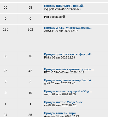
Продам ШЕЗЛОНГ / новый /
56
58
vyjujvfkj 2
06 авг 2026 05:53
Нет сообщений
0
0
Продам 2-х.кв. ул.Бессарабенк…
195
262
АНФСР
06 авг 2026 12:07
Продам трикотажную кофту р.44
68
76
Pinka
06 авг 2026 12:39
Продам новый к триммеру, коси…
25
42
БЕС_САРАБ
03 авг 2026 16:17
Продам лодочный мотор Suzuki …
2
3
grafit
20 июл 2026 21:48
Продам автоматику краб т-50 д…
3
10
olegx
28 июл 2026 20:59
Продам платье Свадебное
1
1
vivi02
09 июл 2026 07:25
Продам гантели, гири
34
35
Antonina
05 авг 2026 07:43