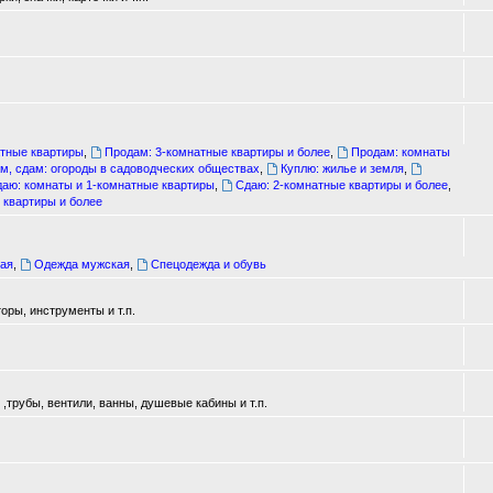
атные квартиры
,
Продам: 3-комнатные квартиры и более
,
Продам: комнаты
м, сдам: огороды в садоводческих обществах
,
Куплю: жилье и земля
,
аю: комнаты и 1-комнатные квартиры
,
Сдаю: 2-комнатные квартиры и более
,
 квартиры и более
ая
,
Одежда мужская
,
Спецодежда и обувь
оры, инструменты и т.п.
трубы, вентили, ванны, душевые кабины и т.п.