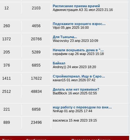
Расписание приема врачей
12
2103
Администрация АЗ
31 июл 2023 21:16
Подскажите хорошего взрос…
260
4656
Vipzi
05 дек 2025 16:00
Для Тыныча...
1372
20766
Wazovsky
23 апр 2023 10:09
Начали вскрывать дома в "…
205
5289
серафим сар
26 мар 2023 15:18
Байкал
376
6855
Andrey))
24 июн 2023 18:20
Стройматериал. Ищу в Саро…
1411
17622
канал15
01 июл 2026 07:42
Делать или нет прививки?
2512
48834
BadBlock
16 июл 2025 02:55
ищу работу с переводом по вни…
221
6858
NnKap
01 апр 2025 17:44
василиса
15 янв 2023 19:15
889
23496