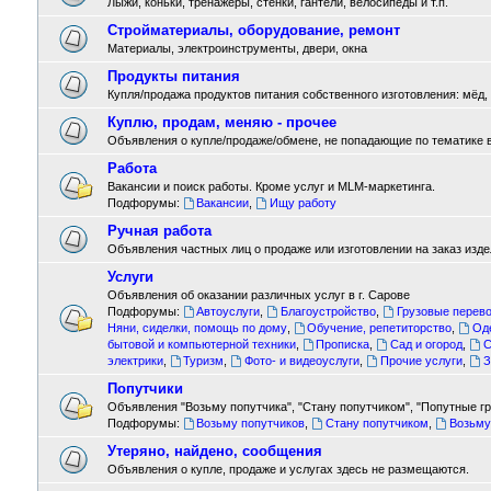
Лыжи, коньки, тренажёры, стенки, гантели, велосипеды и т.п.
Стройматериалы, оборудование, ремонт
Материалы, электроинструменты, двери, окна
Продукты питания
Купля/продажа продуктов питания собственного изготовления: мёд, м
Куплю, продам, меняю - прочее
Объявления о купле/продаже/обмене, не попадающие по тематике 
Работа
Вакансии и поиск работы. Кроме услуг и MLM-маркетинга.
Подфорумы:
Вакансии
,
Ищу работу
Ручная работа
Объявления частных лиц о продаже или изготовлении на заказ издел
Услуги
Объявления об оказании различных услуг в г. Сарове
Подфорумы:
Автоуслуги
,
Благоустройство
,
Грузовые перево
Няни, сиделки, помощь по дому
,
Обучение, репетиторство
,
Од
бытовой и компьютерной техники
,
Прописка
,
Сад и огород
,
С
электрики
,
Туризм
,
Фото- и видеоуслуги
,
Прочие услуги
,
З
Попутчики
Объявления "Возьму попутчика", "Стану попутчиком", "Попутные гру
Подфорумы:
Возьму попутчиков
,
Стану попутчиком
,
Возьму
Утеряно, найдено, сообщения
Объявления о купле, продаже и услугах здесь не размещаются.