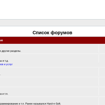
Список форумов
ые
 другие разделы.
 и т.д.
ов и услуг
.
 и т.п.
аммирование и т.п. Ранее назывался Hard-n-Soft.