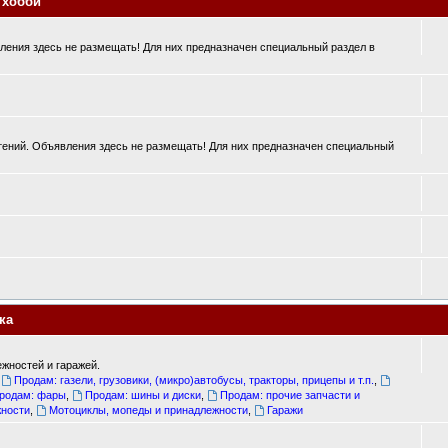
 хобби
ения здесь не размещать! Для них предназначен специальный раздел в
ений. Объявления здесь не размещать! Для них предназначен специальный
ка
жностей и гаражей.
,
Продам: газели, грузовики, (микро)автобусы, тракторы, прицепы и т.п.
,
родам: фары
,
Продам: шины и диски
,
Продам: прочие запчасти и
жности
,
Мотоциклы, мопеды и принадлежности
,
Гаражи