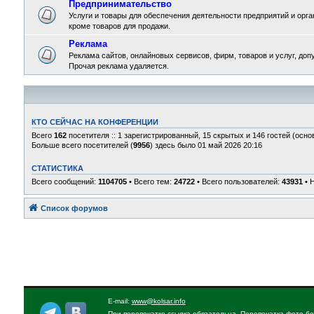
Предпринимательство
Услуги и товары для обеспечения деятельности предприятий и орган
кроме товаров для продажи.
Реклама
Реклама сайтов, онлайновых сервисов, фирм, товаров и услуг, доп
Прочая реклама удаляется.
КТО СЕЙЧАС НА КОНФЕРЕНЦИИ
Всего
162
посетителя :: 1 зарегистрированный, 15 скрытых и 146 гостей (осно
Больше всего посетителей (
9956
) здесь было 01 май 2026 20:16
СТАТИСТИКА
Всего сообщений:
1104705
• Всего тем:
24722
• Всего пользователей:
43931
• 
Список форумов
E-mail:
www@kolsar.info
При перепечатке ссылка обязательна. Перепечатка фото бе