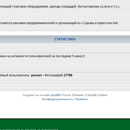
изаций (торговое оборудование, аренда площадей, бухгалтерские услуги и т.п.),
ускается реклама предпринимателей и организаций из г.Сарова и окрестностей.
СТАТИСТИКА
вано на активности пользователей за последние 5 минут)
Новый пользователь:
penuet
• Фотографий
17798
Создано на основе
phpBB
® Forum Software © phpBB Limited
Конфиденциальность
|
Правила
з разрешения их авторов не допускается.