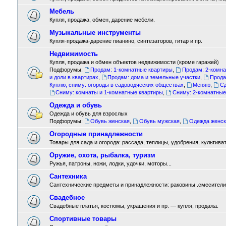
Мебель
Купля, продажа, обмен, дарение мебели.
Музыкальные инструменты
Купля-продажа-дарение пианино, синтезаторов, гитар и пр.
Недвижимость
Купля, продажа и обмен объектов недвижимости (кроме гаражей)
Подфорумы:
Продам: 1-комнатные квартиры
,
Продам: 2-комн
и доли в квартирах
,
Продам: дома и земельные участки
,
Прода
Куплю, сниму: огороды в садоводческих обществах
,
Меняю
,
Сд
Сниму: комнаты и 1-комнатные квартиры
,
Сниму: 2-комнатные
Одежда и обувь
Одежда и обувь для взрослых
Подфорумы:
Обувь женская
,
Обувь мужская
,
Одежда женск
Огородные принадлежности
Товары для сада и огорода: рассада, теплицы, удобрения, культиват
Оружие, охота, рыбалка, туризм
Ружья, патроны, ножи, лодки, удочки, моторы...
Сантехника
Сантехнические предметы и принадлежности: раковины .смесители ,
Свадебное
Свадебные платья, костюмы, украшения и пр. — купля, продажа.
Спортивные товары