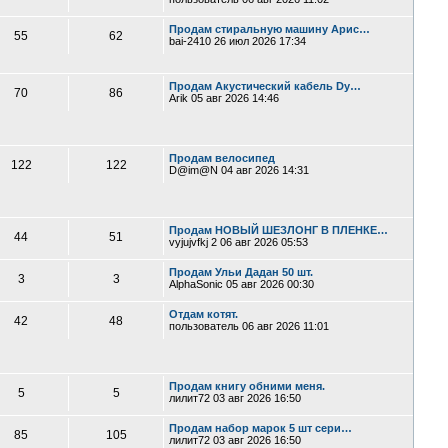
Продам стиральную машину Арис…
55
62
bai-2410
26 июл 2026 17:34
Продам Акустический кабель Dy…
70
86
Arik
05 авг 2026 14:46
Продам велосипед
122
122
D@im@N
04 авг 2026 14:31
Продам НОВЫЙ ШЕЗЛОНГ В ПЛЕНКЕ…
44
51
vyjujvfkj 2
06 авг 2026 05:53
Продам Ульи Дадан 50 шт.
3
3
AlphaSonic
05 авг 2026 00:30
Отдам котят.
42
48
пользователь
06 авг 2026 11:01
Продам книгу обними меня.
5
5
лилит72
03 авг 2026 16:50
Продам набор марок 5 шт сери…
85
105
лилит72
03 авг 2026 16:50