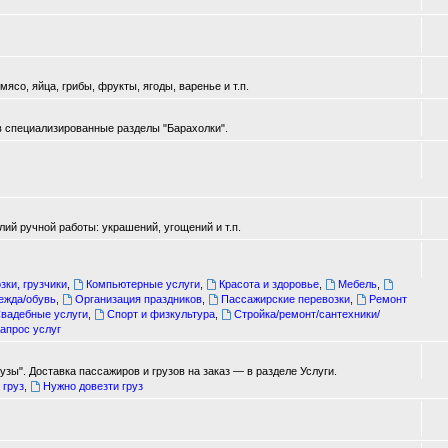
ясо, яйца, грибы, фрукты, ягоды, варенье и т.п.
в специализированные разделы "Барахолки".
ий ручной работы: украшений, угощений и т.п.
зки, грузчики
,
Компьютерные услуги
,
Красота и здоровье
,
Мебель
,
ежда/обувь
,
Организация праздников
,
Пассажирские перевозки
,
Ремонт
вадебные услуги
,
Спорт и физкультура
,
Стройка/ремонт/сантехники/
апрос услуг
зы". Доставка пассажиров и грузов на заказ — в разделе Услуги.
 груз
,
Нужно довезти груз