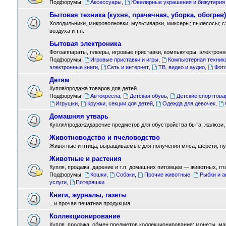
Подфорумы:
Аксессуары
,
Ювелирные украшения и бижутерия
Бытовая техника (кухня, прачечная, уборка, обогрев)
Холодильники, микроволновки, мультиварки, миксеры; пылесосы; 
воздуха и т.п.
Бытовая электроника
Фотоаппараты, плееры, игровые приставки, компьютеры, электронны
Подфорумы:
Игровые приставки и игры
,
Компьютерная техник
электронные книги
,
Сеть и интернет
,
ТВ, видео и аудио
,
Фот
Детям
Купля/продажа товаров для детей.
Подфорумы:
Автокресла
,
Детская обувь
,
Детские спорттов
Игрушки
,
Кружки, секции для детей
,
Одежда для девочек
,
Домашняя утварь
Купля/продажа/дарение предметов для обустройства быта: жалюзи, л
Животноводство и пчеловодство
Животные и птица, выращиваемые для получения мяса, шерсти, пух
Животные и растения
Купля, продажа, дарение и т.п. домашних питомцев — животных, пт
Подфорумы:
Кошки
,
Собаки
,
Прочие животные
,
Рыбки и 
услуги
,
Потеряшки
Книги, журналы, газеты
...и прочая печатная продукция
Коллекционирование
Купля, продажа, обмен предметов коллекционирования: монеты, марки