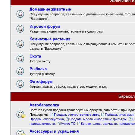
Увлечения и
Домашние животные
Обсуждение вопросов, связанных с домашними животными. Объявл
"Барахолке".
Игровой форум
Раздел посвящен компьютерным и видеоиграм
Комнатные растения
Обсуждение вопросов, связанных с выращиванием комнатных раст
раздел в "Барахолке".
Охота
Тут про охоту
Рыбалка
Тут про рыбалку
Фотофорум
Фотоаппараты, съёмка, параметры, модели, и т.п.
Барахол
Автобарахолка
Частная купля-продажа транспортных средств, запчастей, принадле
Подфорумы:
Продам: отечественные авто
,
Продам: иномарки
Продам: автоакустика
,
Продам: масла и масляные фильтры
,
П
принадлежности
,
Куплю ТС
,
Куплю: шины, запчасти, принадле
Аксессуары и украшения