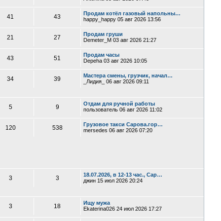
Продам котёл газовый напольны…
41
43
happy_happy
05 авг 2026 13:56
Продам груши
21
27
Demeter_M
03 авг 2026 21:27
Продам часы
43
51
Depeha
03 авг 2026 10:05
Мастера смены, грузчик, начал…
34
39
_Лидия_
06 авг 2026 09:11
Отдам для ручной работы
5
9
пользователь
06 авг 2026 11:02
Грузовое такси Сарова.гор…
120
538
mersedes
06 авг 2026 07:20
18.07.2026, в 12-13 час., Сар…
3
3
джин
15 июл 2026 20:24
Ищу мужа
3
18
Ekaterina026
24 июл 2026 17:27