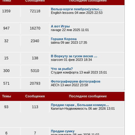
Темы
Сообщения
Последнее сообщение
Вельш-корги пемброк(уэльс…
1359
72118
English lessons
04 июн 2025 22:53
А вот Игры
947
16270
ravage
22 янв 2025 11:01
Горшки Корона
32
2340
tatima
09 авг 2023 17:35
В Воркуту за гусем веснв …
15
138
starcom
01 фев 2023 18:34
Что за рыба?
300
5310
Студия комфорта
13 май 2023 15:01
Фотографируем фотографов
571
20793
AECh
13 июл 2022 23:58
Темы
Сообщения
Последнее сообщение
Продам гараж , Большая коммун…
93
113
Капитал-Недвижимость
06 авг 2026 13:01
Продам сумку
6
7
пользователь
06 авг 2026 11:02