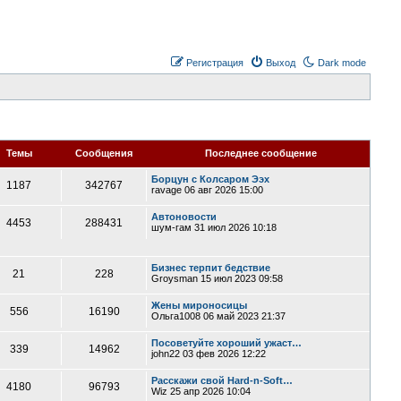
Регистрация
Выход
Dark mode
Темы
Сообщения
Последнее сообщение
Борцун с Колсаром Ээх
1187
342767
ravage
06 авг 2026 15:00
Автоновости
4453
288431
шум-гам
31 июл 2026 10:18
Бизнес терпит бедствие
21
228
Groysman
15 июл 2023 09:58
Жены мироносицы
556
16190
Ольга1008
06 май 2023 21:37
Посоветуйте хороший ужаст…
339
14962
john22
03 фев 2026 12:22
Расскажи свой Hard-n-Soft…
4180
96793
Wiz
25 апр 2026 10:04