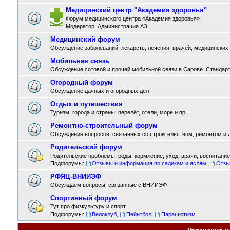
Медицинский центр "Академия здоровья"
Форум медицинского центра «Академия здоровья»
Модератор:
Администрация АЗ
Медицинский форум
Обсуждение заболеваний, лекарств, лечения, врачей, медицинских
Мобильная связь
Обсуждение сотовой и прочей мобильной связи в Сарове. Стандарты
Огородный форум
Обсуждение дачных и огородных дел
Отдых и путешествия
Туризм, города и страны, перелёт, отели, море и пр.
Ремонтно-строительный форум
Обсуждение вопросов, связанных со строительством, ремонтом и д
Родительский форум
Родительские проблемы, роды, кормление, уход, врачи, воспитание,
Подфорумы:
Отзывы и информация по садикам и яслям
,
Отзы
РФЯЦ-ВНИИЭФ
Обсуждаем вопросы, связанные с ВНИИЭФ
Спортивный форум
Тут про физкультуру и спорт.
Подфорумы:
Велоклуб
,
Пейнтбол
,
Парашютизм