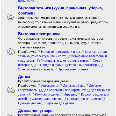
бижутерия
Бытовая техника (кухня, прачечная, уборка,
обогрев)
Холодильники, микроволновки, мультиварки, миксеры;
пылесосы; стиральные машины, сушилки, утюги; радиаторы,
электрокамины, увлажнители воздуха и т.п.
Бытовая электроника
Фотоаппараты, плееры, игровые приставки, компьютеры,
электронные книги, планшеты, ТВ, видео, аудио, прочая
техника и гаджеты
Подфорумы:
Игровые приставки и игры
,
Компьютерная
техника, комплектующие и софт
,
Мобильные телефоны и
смартфоны
,
Планшеты и электронные книги
,
Сеть и
интернет
,
ТВ, видео и аудио
,
Фото и видеокамеры
,
Электронные сигареты
,
Прочая электроника
Детям
Купля/продажа товаров для детей.
Подфорумы:
Автокресла
,
Детская обувь
,
Детские
спорттовары
,
Для беременных и кормящих
,
Для чтения и
занятий
,
Коляски и санки
,
Игрушки
,
Кружки, секции для
детей
,
Одежда для девочек
,
Одежда для мальчиков
,
Одежда унисекс
,
Прочее для детей
Домашняя утварь
Купля/продажа/дарение предметов для обустройства быта: