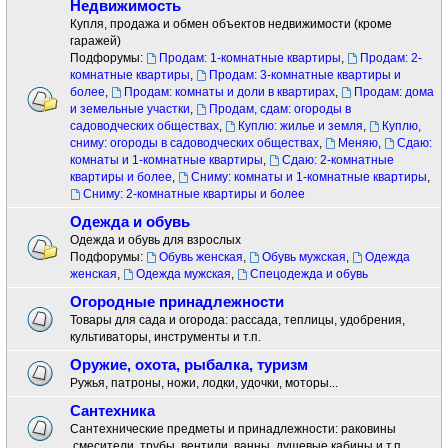
Недвижимость
Купля, продажа и обмен объектов недвижимости (кроме
гаражей)
Подфорумы:
Продам: 1-комнатные квартиры
,
Продам: 2-
комнатные квартиры
,
Продам: 3-комнатные квартиры и
более
,
Продам: комнаты и доли в квартирах
,
Продам: дома
и земельные участки
,
Продам, сдам: огороды в
садоводческих обществах
,
Куплю: жилье и земля
,
Куплю,
сниму: огороды в садоводческих обществах
,
Меняю
,
Сдаю:
комнаты и 1-комнатные квартиры
,
Сдаю: 2-комнатные
квартиры и более
,
Сниму: комнаты и 1-комнатные квартиры
,
Сниму: 2-комнатные квартиры и более
Одежда и обувь
Одежда и обувь для взрослых
Подфорумы:
Обувь женская
,
Обувь мужская
,
Одежда
женская
,
Одежда мужская
,
Спецодежда и обувь
Огородные принадлежности
Товары для сада и огорода: рассада, теплицы, удобрения,
культиваторы, инструменты и т.п.
Оружие, охота, рыбалка, туризм
Ружья, патроны, ножи, лодки, удочки, моторы...
Сантехника
Сантехнические предметы и принадлежности: раковины
.смесители ,трубы, вентили, ванны, душевые кабины и т.п.