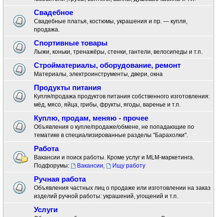
Свадебное
Свадебные платья, костюмы, украшения и пр. — купля,
продажа.
Спортивные товары
Лыжи, коньки, тренажёры, стенки, гантели, велосипеды и т.п.
Стройматериалы, оборудование, ремонт
Материалы, электроинструменты, двери, окна
Продукты питания
Купля/продажа продуктов питания собственного изготовления:
мёд, мясо, яйца, грибы, фрукты, ягоды, варенье и т.п.
Куплю, продам, меняю - прочее
Объявления о купле/продаже/обмене, не попадающие по
тематике в специализированные разделы "Барахолки".
Работа
Вакансии и поиск работы. Кроме услуг и MLM-маркетинга.
Подфорумы:
Вакансии
,
Ищу работу
Ручная работа
Объявления частных лиц о продаже или изготовлении на заказ
изделий ручной работы: украшений, угощений и т.п.
Услуги