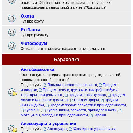
растений. Объявления здесь не размещать! Для них
предназначен специальный раздел в "Барахолке".
Охота
Тут про охоту
Рыбалка
Тут про рыбалку
Фотофорум
Фотоаппараты, съёмка, параметры, модели, и т.п.
Барахолка
Автобарахолка
Частная купля-продажа транспортных средств, запчастей,
принадлежностей и гаражей.
Подфорумы:
Продам: отечественные авто
,
Продам:
иномарки
,
Продам: газели, грузовики, (микро)автобусы,
тракторы, прицепы и т.п.
,
Продам: автоакустика
,
Продам:
масла и масляные фильтры
,
Продам: фары
,
Продам:
шины и диски
,
Продам: прочие запчасти и принадлежности
,
Куплю ТС
,
Куплю: шины, запчасти, принадлежности
,
Мотоциклы, мопеды и принадлежности
,
Гаражи
Аксессуары и украшения
Подфорумы:
Аксессуары
,
Ювелирные украшения и