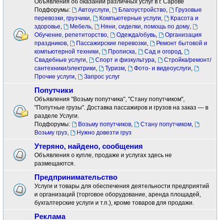
Объявления об оказании различных услуг в г. Сарове
Подфорумы:
Автоуслуги
,
Благоустройство
,
Грузовые
перевозки, грузчики
,
Компьютерные услуги
,
Красота и
здоровье
,
Мебель
,
Няни, сиделки, помощь по дому
,
Обучение, репетиторство
,
Одежда/обувь
,
Организация
праздников
,
Пассажирские перевозки
,
Ремонт бытовой и
компьютерной техники
,
Прописка
,
Сад и огород
,
Свадебные услуги
,
Спорт и физкультура
,
Стройка/ремонт/
сантехники/электрики
,
Туризм
,
Фото- и видеоуслуги
,
Прочие услуги
,
Запрос услуг
Попутчики
Объявления "Возьму попутчика", "Стану попутчиком",
"Попутные грузы". Доставка пассажиров и грузов на заказ — в
разделе Услуги.
Подфорумы:
Возьму попутчиков
,
Стану попутчиком
,
Возьму груз
,
Нужно довезти груз
Утеряно, найдено, сообщения
Объявления о купле, продаже и услугах здесь не
размещаются.
Предпринимательство
Услуги и товары для обеспечения деятельности предприятий
и организаций (торговое оборудование, аренда площадей,
бухгалтерские услуги и т.п.), кроме товаров для продажи.
Реклама