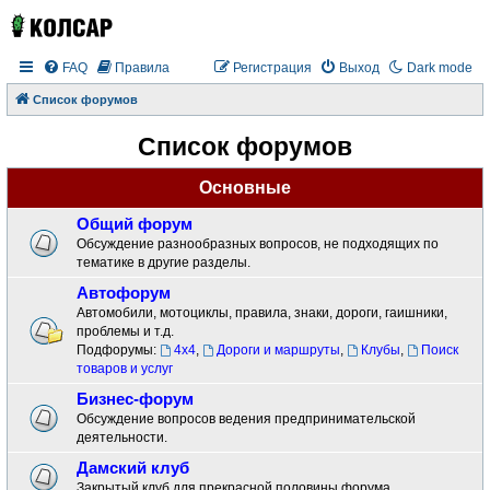
FAQ
Правила
Регистрация
Выход
Dark mode
Список форумов
Список форумов
Основные
Общий форум
Обсуждение разнообразных вопросов, не подходящих по
тематике в другие разделы.
Автофорум
Автомобили, мотоциклы, правила, знаки, дороги, гаишники,
проблемы и т.д.
Подфорумы:
4x4
,
Дороги и маршруты
,
Клубы
,
Поиск
товаров и услуг
Бизнес-форум
Обсуждение вопросов ведения предпринимательской
деятельности.
Дамский клуб
Закрытый клуб для прекрасной половины форума