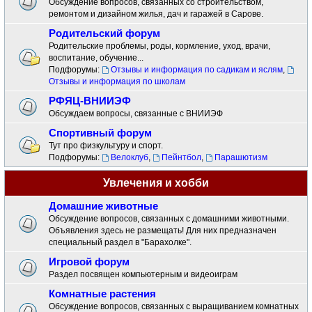
Обсуждение вопросов, связанных со строительством,
ремонтом и дизайном жилья, дач и гаражей в Сарове.
Родительский форум
Родительские проблемы, роды, кормление, уход, врачи,
воспитание, обучение...
Подфорумы:
Отзывы и информация по садикам и яслям
,
Отзывы и информация по школам
РФЯЦ-ВНИИЭФ
Обсуждаем вопросы, связанные с ВНИИЭФ
Спортивный форум
Тут про физкультуру и спорт.
Подфорумы:
Велоклуб
,
Пейнтбол
,
Парашютизм
Увлечения и хобби
Домашние животные
Обсуждение вопросов, связанных с домашними животными.
Объявления здесь не размещать! Для них предназначен
специальный раздел в "Барахолке".
Игровой форум
Раздел посвящен компьютерным и видеоиграм
Комнатные растения
Обсуждение вопросов, связанных с выращиванием комнатных