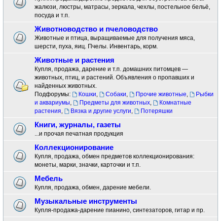
жалюзи, люстры, матрасы, зеркала, чехлы, постельное бельё,
посуда и т.п.
Животноводство и пчеловодство
Животные и птица, выращиваемые для получения мяса,
шерсти, пуха, яиц. Пчелы. Инвентарь, корм.
Животные и растения
Купля, продажа, дарение и т.п. домашних питомцев —
животных, птиц, и растений. Объявления о пропавших и
найденных животных.
Подфорумы:
Кошки
,
Собаки
,
Прочие животные
,
Рыбки
и аквариумы
,
Предметы для животных
,
Комнатные
растения
,
Вязка и другие услуги
,
Потеряшки
Книги, журналы, газеты
...и прочая печатная продукция
Коллекционирование
Купля, продажа, обмен предметов коллекционирования:
монеты, марки, значки, карточки и т.п.
Мебель
Купля, продажа, обмен, дарение мебели.
Музыкальные инструменты
Купля-продажа-дарение пианино, синтезаторов, гитар и пр.