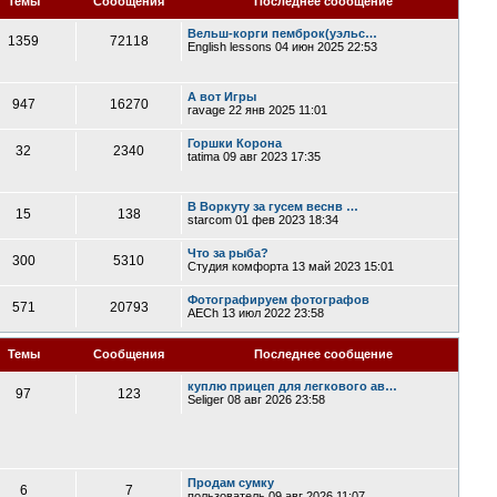
Темы
Сообщения
Последнее сообщение
Вельш-корги пемброк(уэльс…
1359
72118
English lessons
04 июн 2025 22:53
А вот Игры
947
16270
ravage
22 янв 2025 11:01
Горшки Корона
32
2340
tatima
09 авг 2023 17:35
В Воркуту за гусем веснв …
15
138
starcom
01 фев 2023 18:34
Что за рыба?
300
5310
Студия комфорта
13 май 2023 15:01
Фотографируем фотографов
571
20793
AECh
13 июл 2022 23:58
Темы
Сообщения
Последнее сообщение
куплю прицеп для легкового ав…
97
123
Seliger
08 авг 2026 23:58
Продам сумку
6
7
пользователь
09 авг 2026 11:07