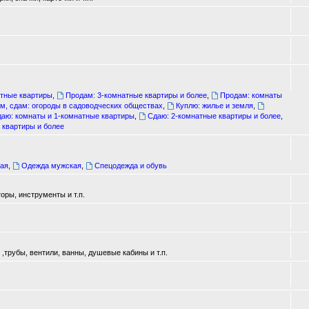
атные квартиры
,
Продам: 3-комнатные квартиры и более
,
Продам: комнаты
м, сдам: огороды в садоводческих обществах
,
Куплю: жилье и земля
,
аю: комнаты и 1-комнатные квартиры
,
Сдаю: 2-комнатные квартиры и более
,
 квартиры и более
ая
,
Одежда мужская
,
Спецодежда и обувь
оры, инструменты и т.п.
трубы, вентили, ванны, душевые кабины и т.п.