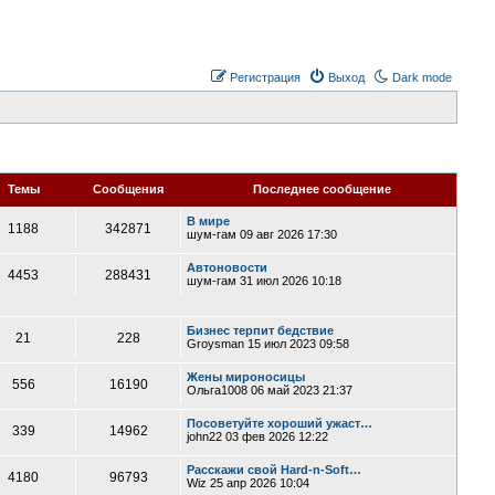
Регистрация
Выход
Dark mode
Темы
Сообщения
Последнее сообщение
В мире
1188
342871
шум-гам
09 авг 2026 17:30
Автоновости
4453
288431
шум-гам
31 июл 2026 10:18
Бизнес терпит бедствие
21
228
Groysman
15 июл 2023 09:58
Жены мироносицы
556
16190
Ольга1008
06 май 2023 21:37
Посоветуйте хороший ужаст…
339
14962
john22
03 фев 2026 12:22
Расскажи свой Hard-n-Soft…
4180
96793
Wiz
25 апр 2026 10:04