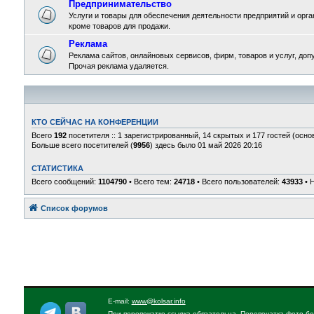
Предпринимательство
Услуги и товары для обеспечения деятельности предприятий и орган
кроме товаров для продажи.
Реклама
Реклама сайтов, онлайновых сервисов, фирм, товаров и услуг, доп
Прочая реклама удаляется.
КТО СЕЙЧАС НА КОНФЕРЕНЦИИ
Всего
192
посетителя :: 1 зарегистрированный, 14 скрытых и 177 гостей (осно
Больше всего посетителей (
9956
) здесь было 01 май 2026 20:16
СТАТИСТИКА
Всего сообщений:
1104790
• Всего тем:
24718
• Всего пользователей:
43933
• 
Список форумов
E-mail:
www@kolsar.info
При перепечатке ссылка обязательна. Перепечатка фото бе