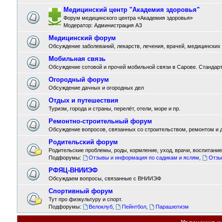
Медицинский центр "Академия здоровья"
Форум медицинского центра «Академия здоровья»
Модератор:
Администрация АЗ
Медицинский форум
Обсуждение заболеваний, лекарств, лечения, врачей, медицинских
Мобильная связь
Обсуждение сотовой и прочей мобильной связи в Сарове. Стандарты
Огородный форум
Обсуждение дачных и огородных дел
Отдых и путешествия
Туризм, города и страны, перелёт, отели, море и пр.
Ремонтно-строительный форум
Обсуждение вопросов, связанных со строительством, ремонтом и д
Родительский форум
Родительские проблемы, роды, кормление, уход, врачи, воспитание,
Подфорумы:
Отзывы и информация по садикам и яслям
,
Отзы
РФЯЦ-ВНИИЭФ
Обсуждаем вопросы, связанные с ВНИИЭФ
Спортивный форум
Тут про физкультуру и спорт.
Подфорумы:
Велоклуб
,
Пейнтбол
,
Парашютизм