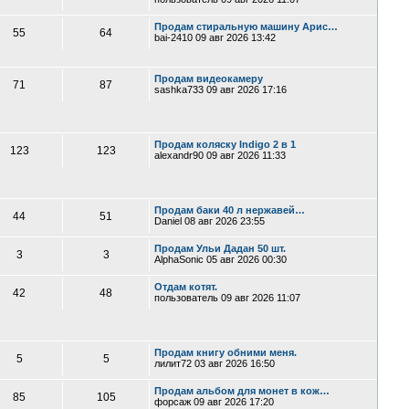
Продам стиральную машину Арис…
55
64
bai-2410
09 авг 2026 13:42
Продам видеокамеру
71
87
sashka733
09 авг 2026 17:16
Продам коляску Indigo 2 в 1
123
123
alexandr90
09 авг 2026 11:33
Продам баки 40 л нержавей…
44
51
Daniel
08 авг 2026 23:55
Продам Ульи Дадан 50 шт.
3
3
AlphaSonic
05 авг 2026 00:30
Отдам котят.
42
48
пользователь
09 авг 2026 11:07
Продам книгу обними меня.
5
5
лилит72
03 авг 2026 16:50
Продам альбом для монет в кож…
85
105
форсаж
09 авг 2026 17:20