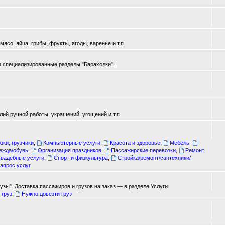
ясо, яйца, грибы, фрукты, ягоды, варенье и т.п.
в специализированные разделы "Барахолки".
ий ручной работы: украшений, угощений и т.п.
зки, грузчики
,
Компьютерные услуги
,
Красота и здоровье
,
Мебель
,
ежда/обувь
,
Организация праздников
,
Пассажирские перевозки
,
Ремонт
вадебные услуги
,
Спорт и физкультура
,
Стройка/ремонт/сантехники/
апрос услуг
зы". Доставка пассажиров и грузов на заказ — в разделе Услуги.
 груз
,
Нужно довезти груз