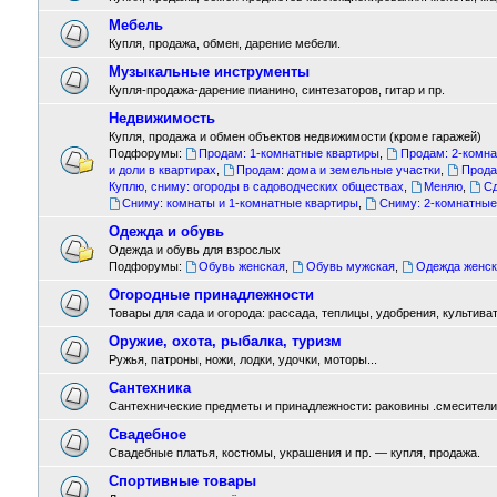
Мебель
Купля, продажа, обмен, дарение мебели.
Музыкальные инструменты
Купля-продажа-дарение пианино, синтезаторов, гитар и пр.
Недвижимость
Купля, продажа и обмен объектов недвижимости (кроме гаражей)
Подфорумы:
Продам: 1-комнатные квартиры
,
Продам: 2-комн
и доли в квартирах
,
Продам: дома и земельные участки
,
Прода
Куплю, сниму: огороды в садоводческих обществах
,
Меняю
,
Сд
Сниму: комнаты и 1-комнатные квартиры
,
Сниму: 2-комнатные
Одежда и обувь
Одежда и обувь для взрослых
Подфорумы:
Обувь женская
,
Обувь мужская
,
Одежда женск
Огородные принадлежности
Товары для сада и огорода: рассада, теплицы, удобрения, культиват
Оружие, охота, рыбалка, туризм
Ружья, патроны, ножи, лодки, удочки, моторы...
Сантехника
Сантехнические предметы и принадлежности: раковины .смесители ,
Свадебное
Свадебные платья, костюмы, украшения и пр. — купля, продажа.
Спортивные товары