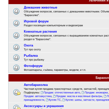
Увлечения и
Домашние животные
Обсуждение вопросов, связанных с домашними животными. Объявл
"Барахолке".
Игровой форум
Раздел посвящен компьютерным и видеоиграм
Комнатные растения
Обсуждение вопросов, связанных с выращиванием комнатных раст
раздел в "Барахолке".
Охота
Тут про охоту
Рыбалка
Тут про рыбалку
Фотофорум
Фотоаппараты, съёмка, параметры, модели, и т.п.
Барахол
Автобарахолка
Частная купля-продажа транспортных средств, запчастей, принадле
Подфорумы:
Продам: отечественные авто
,
Продам: иномарки
Продам: автоакустика
,
Продам: масла и масляные фильтры
,
П
принадлежности
,
Куплю ТС
,
Куплю: шины, запчасти, принадле
Аксессуары и украшения