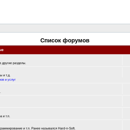
Список форумов
ые
 другие разделы.
 и т.д.
ов и услуг
.
 и т.п.
аммирование и т.п. Ранее назывался Hard-n-Soft.