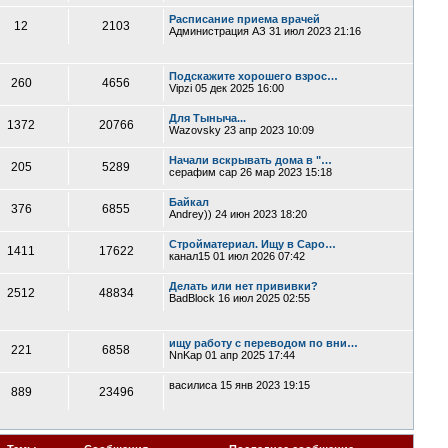
Расписание приема врачей
12
2103
Администрация АЗ
31 июл 2023 21:16
Подскажите хорошего взрос…
260
4656
Vipzi
05 дек 2025 16:00
Для Тыныча...
1372
20766
Wazovsky
23 апр 2023 10:09
Начали вскрывать дома в "…
205
5289
серафим сар
26 мар 2023 15:18
Байкал
376
6855
Andrey))
24 июн 2023 18:20
Стройматериал. Ищу в Саро…
1411
17622
канал15
01 июл 2026 07:42
Делать или нет прививки?
2512
48834
BadBlock
16 июл 2025 02:55
ищу работу с переводом по вни…
221
6858
NnKap
01 апр 2025 17:44
василиса
15 янв 2023 19:15
889
23496