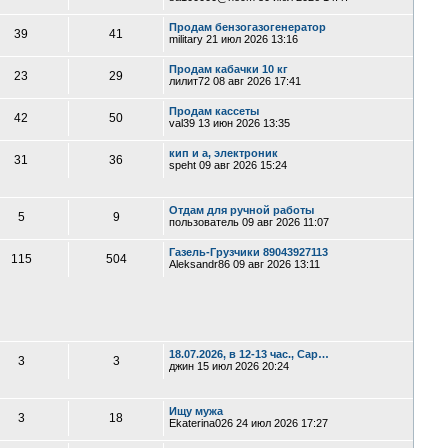
Продам бензогазогенератор
39
41
military
21 июл 2026 13:16
Продам кабачки 10 кг
23
29
лилит72
08 авг 2026 17:41
Продам кассеты
42
50
val39
13 июн 2026 13:35
кип и а, электроник
31
36
speht
09 авг 2026 15:24
Отдам для ручной работы
5
9
пользователь
09 авг 2026 11:07
Газель-Грузчики 89043927113
115
504
Aleksandr86
09 авг 2026 13:11
18.07.2026, в 12-13 час., Сар…
3
3
джин
15 июл 2026 20:24
Ищу мужа
3
18
Ekaterina026
24 июл 2026 17:27