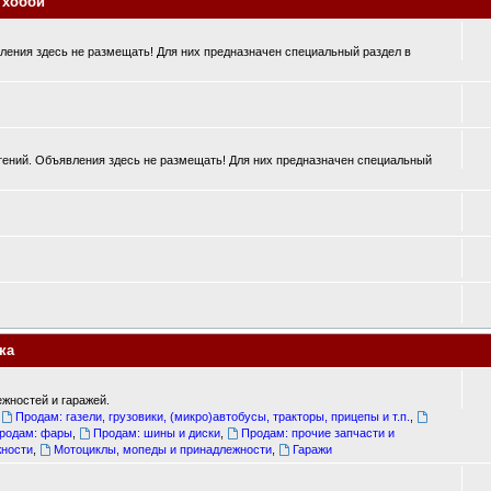
 хобби
ения здесь не размещать! Для них предназначен специальный раздел в
ений. Объявления здесь не размещать! Для них предназначен специальный
ка
жностей и гаражей.
,
Продам: газели, грузовики, (микро)автобусы, тракторы, прицепы и т.п.
,
родам: фары
,
Продам: шины и диски
,
Продам: прочие запчасти и
жности
,
Мотоциклы, мопеды и принадлежности
,
Гаражи