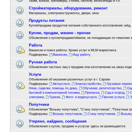
Лыжи, коньки, тренажёры, стенки, гантели, велосипеды и т.п.
Стройматериалы, оборудование, ремонт
Материалы, электроинструменты, двери, окна
Продукты питания
Купля/продажа продуктов питания собственного изготовления: мёд, м
Куплю, продам, меняю - прочее
Объявления о купле/продаже/обмене, не попадающие по тематике 
Работа
Вакансии и поиск работы. Кроме услуг и MLM-маркетинга.
Подфорумы:
Вакансии
,
Ищу работу
Ручная работа
Объявления частных лиц о продаже или изготовлении на заказ издел
Услуги
Объявления об оказании различных услуг в г. Сарове
Подфорумы:
Автоуслуги
,
Благоустройство
,
Грузовые перево
Няни, сиделки, помощь по дому
,
Обучение, репетиторство
,
Од
бытовой и компьютерной техники
,
Прописка
,
Сад и огород
,
С
электрики
,
Туризм
,
Фото- и видеоуслуги
,
Прочие услуги
,
З
Попутчики
Объявления "Возьму попутчика", "Стану попутчиком", "Попутные гру
Подфорумы:
Возьму попутчиков
,
Стану попутчиком
,
Возьму
Утеряно, найдено, сообщения
Объявления о купле, продаже и услугах здесь не размещаются.