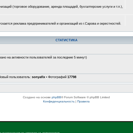
изаций (торговое оборудование, аренда площадей, бухгалтерские услуги и т.п.),
ускается реклама предпринимателей и организаций из г.Сарова и окрестностей.
СТАТИСТИКА
вано на активности пользователей за последние 5 минут)
Новый пользователь:
sonyafix
• Фотографий
17798
Создано на основе
phpBB
® Forum Software © phpBB Limited
Конфиденциальность
|
Правила
з разрешения их авторов не допускается.