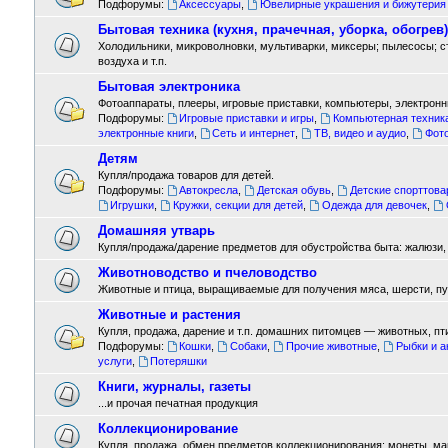
Подфорумы:
Аксессуары
,
Ювелирные украшения и бижутерия
Бытовая техника (кухня, прачечная, уборка, обогрев)
Холодильники, микроволновки, мультиварки, миксеры; пылесосы; 
воздуха и т.п.
Бытовая электроника
Фотоаппараты, плееры, игровые приставки, компьютеры, электронны
Подфорумы:
Игровые приставки и игры
,
Компьютерная техник
электронные книги
,
Сеть и интернет
,
ТВ, видео и аудио
,
Фот
Детям
Купля/продажа товаров для детей.
Подфорумы:
Автокресла
,
Детская обувь
,
Детские спорттов
Игрушки
,
Кружки, секции для детей
,
Одежда для девочек
,
Домашняя утварь
Купля/продажа/дарение предметов для обустройства быта: жалюзи, л
Животноводство и пчеловодство
Животные и птица, выращиваемые для получения мяса, шерсти, пух
Животные и растения
Купля, продажа, дарение и т.п. домашних питомцев — животных, пт
Подфорумы:
Кошки
,
Собаки
,
Прочие животные
,
Рыбки и 
услуги
,
Потеряшки
Книги, журналы, газеты
...и прочая печатная продукция
Коллекционирование
Купля, продажа, обмен предметов коллекционирования: монеты, марки