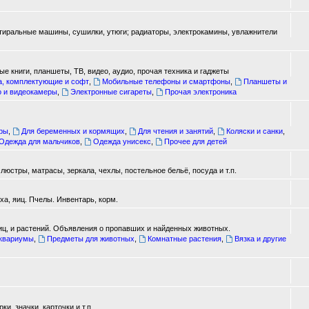
стиральные машины, сушилки, утюги; радиаторы, электрокамины, увлажнители
е книги, планшеты, ТВ, видео, аудио, прочая техника и гаджеты
а, комплектующие и софт
,
Мобильные телефоны и смартфоны
,
Планшеты и
о и видеокамеры
,
Электронные сигареты
,
Прочая электроника
ары
,
Для беременных и кормящих
,
Для чтения и занятий
,
Коляски и санки
,
Одежда для мальчиков
,
Одежда унисекс
,
Прочее для детей
юстры, матрасы, зеркала, чехлы, постельное бельё, посуда и т.п.
а, яиц. Пчелы. Инвентарь, корм.
иц, и растений. Объявления о пропавших и найденных животных.
аквариумы
,
Предметы для животных
,
Комнатные растения
,
Вязка и другие
, значки, карточки и т.п.