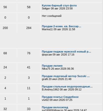
Куплю барный стул фото
56
58
Seliger
08 авг 2026 23:58
Нет сообщений
0
0
Продам 2-комн. кв. Бессар…
200
284
Marina11
09 авг 2026 11:58
Продам пиджак мужской новый р…
68
76
форсаж
09 авг 2026 17:16
Продам лилию
24
41
Nika75
26 июл 2026 06:36
Продам лодочный мотор Suzuki …
2
3
grafit
20 июл 2026 21:48
Продам стальные водопроводные…
4
11
B.Andrey1962
08 авг 2026 09:12
Продам платье Свадебное
1
1
vivi02
09 июл 2026 07:25
Продам велосипед
32
33
sa100000@necm
30 июл 2026 14:47