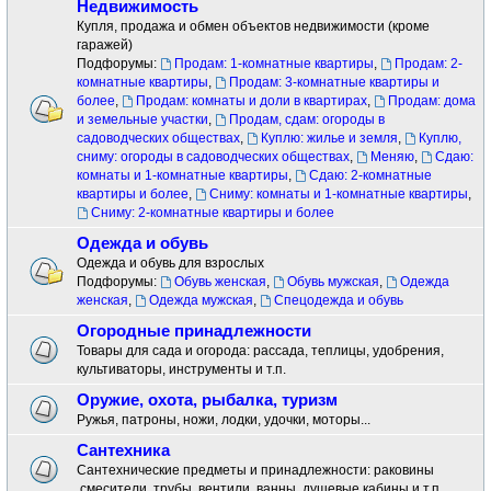
Недвижимость
Купля, продажа и обмен объектов недвижимости (кроме
гаражей)
Подфорумы:
Продам: 1-комнатные квартиры
,
Продам: 2-
комнатные квартиры
,
Продам: 3-комнатные квартиры и
более
,
Продам: комнаты и доли в квартирах
,
Продам: дома
и земельные участки
,
Продам, сдам: огороды в
садоводческих обществах
,
Куплю: жилье и земля
,
Куплю,
сниму: огороды в садоводческих обществах
,
Меняю
,
Сдаю:
комнаты и 1-комнатные квартиры
,
Сдаю: 2-комнатные
квартиры и более
,
Сниму: комнаты и 1-комнатные квартиры
,
Сниму: 2-комнатные квартиры и более
Одежда и обувь
Одежда и обувь для взрослых
Подфорумы:
Обувь женская
,
Обувь мужская
,
Одежда
женская
,
Одежда мужская
,
Спецодежда и обувь
Огородные принадлежности
Товары для сада и огорода: рассада, теплицы, удобрения,
культиваторы, инструменты и т.п.
Оружие, охота, рыбалка, туризм
Ружья, патроны, ножи, лодки, удочки, моторы...
Сантехника
Сантехнические предметы и принадлежности: раковины
.смесители ,трубы, вентили, ванны, душевые кабины и т.п.