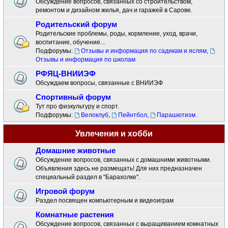
Обсуждение вопросов, связанных со строительством,
ремонтом и дизайном жилья, дач и гаражей в Сарове.
Родительский форум
Родительские проблемы, роды, кормление, уход, врачи,
воспитание, обучение...
Подфорумы:
Отзывы и информация по садикам и яслям
,
Отзывы и информация по школам
РФЯЦ-ВНИИЭФ
Обсуждаем вопросы, связанные с ВНИИЭФ
Спортивный форум
Тут про физкультуру и спорт.
Подфорумы:
Велоклуб
,
Пейнтбол
,
Парашютизм
Увлечения и хобби
Домашние животные
Обсуждение вопросов, связанных с домашними животными.
Объявления здесь не размещать! Для них предназначен
специальный раздел в "Барахолке".
Игровой форум
Раздел посвящен компьютерным и видеоиграм
Комнатные растения
Обсуждение вопросов, связанных с выращиванием комнатных