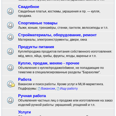
Свадебное
Свадебные платья, костюмы, украшения и пр. — купля,
продажа.
Спортивные товары
Лыжи, коньки, тренажёры, стенки, гантели, велосипеды и т.п.
Стройматериалы, оборудование, ремонт
Материалы, электроинструменты, двери, окна
Продукты питания
Купля/продажа продуктов питания собственного изготовления:
мёд, мясо, яйца, грибы, фрукты, ягоды, варенье и т.п.
Куплю, продам, меняю - прочее
Объявления о купле/продаже/обмене, не попадающие по
тематике в специализированные разделы "Барахолки".
Работа
Вакансии и поиск работы. Кроме услуг и MLM-маркетинга.
Подфорумы:
Вакансии
,
Ищу работу
Ручная работа
Объявления частных лиц о продаже или изготовлении на заказ
изделий ручной работы: украшений, угощений и т.п.
Услуги