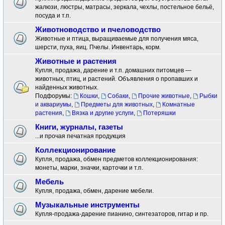
жалюзи, люстры, матрасы, зеркала, чехлы, постельное бельё,
посуда и т.п.
Животноводство и пчеловодство
Животные и птица, выращиваемые для получения мяса,
шерсти, пуха, яиц. Пчелы. Инвентарь, корм.
Животные и растения
Купля, продажа, дарение и т.п. домашних питомцев —
животных, птиц, и растений. Объявления о пропавших и
найденных животных.
Подфорумы:
Кошки
,
Собаки
,
Прочие животные
,
Рыбки
и аквариумы
,
Предметы для животных
,
Комнатные
растения
,
Вязка и другие услуги
,
Потеряшки
Книги, журналы, газеты
...и прочая печатная продукция
Коллекционирование
Купля, продажа, обмен предметов коллекционирования:
монеты, марки, значки, карточки и т.п.
Мебель
Купля, продажа, обмен, дарение мебели.
Музыкальные инструменты
Купля-продажа-дарение пианино, синтезаторов, гитар и пр.