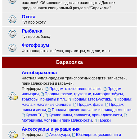
растений. Объявления здесь не размещать! Для них
предназначен специальный раздел в "Барахолке".
Охота
Тут про охоту
Рыбалка
Тут про рыбалку
Фотофорум
Фотоаппараты, съёмка, параметры, модели, и т.п.
Барахолка
Автобарахолка
Частная купля-продажа транспортных средств, запчастей,
принадлежностей и гаражей.
Подфорумы:
Продам: отечественные авто
,
Продам:
иномарки
,
Продам: газели, грузовики, (микро)автобусы,
тракторы, прицепы и т.п.
,
Продам: автоакустика
,
Продам:
масла и масляные фильтры
,
Продам: фары
,
Продам:
шины и диски
,
Продам: прочие запчасти и принадлежности
,
Куплю ТС
,
Куплю: шины, запчасти, принадлежности
,
Мотоциклы, мопеды и принадлежности
,
Гаражи
Аксессуары и украшения
Подфорумы:
Аксессуары
,
Ювелирные украшения и