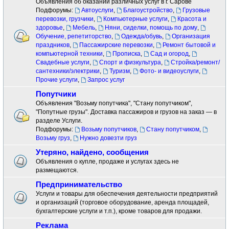
Объявления об оказании различных услуг в г. Сарове
Подфорумы:
Автоуслуги
,
Благоустройство
,
Грузовые
перевозки, грузчики
,
Компьютерные услуги
,
Красота и
здоровье
,
Мебель
,
Няни, сиделки, помощь по дому
,
Обучение, репетиторство
,
Одежда/обувь
,
Организация
праздников
,
Пассажирские перевозки
,
Ремонт бытовой и
компьютерной техники
,
Прописка
,
Сад и огород
,
Свадебные услуги
,
Спорт и физкультура
,
Стройка/ремонт/
сантехники/электрики
,
Туризм
,
Фото- и видеоуслуги
,
Прочие услуги
,
Запрос услуг
Попутчики
Объявления "Возьму попутчика", "Стану попутчиком",
"Попутные грузы". Доставка пассажиров и грузов на заказ — в
разделе Услуги.
Подфорумы:
Возьму попутчиков
,
Стану попутчиком
,
Возьму груз
,
Нужно довезти груз
Утеряно, найдено, сообщения
Объявления о купле, продаже и услугах здесь не
размещаются.
Предпринимательство
Услуги и товары для обеспечения деятельности предприятий
и организаций (торговое оборудование, аренда площадей,
бухгалтерские услуги и т.п.), кроме товаров для продажи.
Реклама