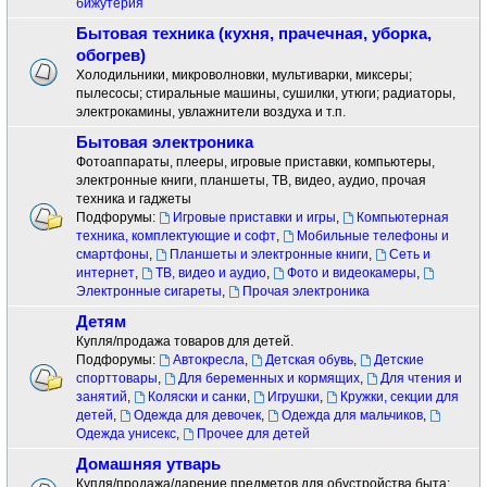
бижутерия
Бытовая техника (кухня, прачечная, уборка,
обогрев)
Холодильники, микроволновки, мультиварки, миксеры;
пылесосы; стиральные машины, сушилки, утюги; радиаторы,
электрокамины, увлажнители воздуха и т.п.
Бытовая электроника
Фотоаппараты, плееры, игровые приставки, компьютеры,
электронные книги, планшеты, ТВ, видео, аудио, прочая
техника и гаджеты
Подфорумы:
Игровые приставки и игры
,
Компьютерная
техника, комплектующие и софт
,
Мобильные телефоны и
смартфоны
,
Планшеты и электронные книги
,
Сеть и
интернет
,
ТВ, видео и аудио
,
Фото и видеокамеры
,
Электронные сигареты
,
Прочая электроника
Детям
Купля/продажа товаров для детей.
Подфорумы:
Автокресла
,
Детская обувь
,
Детские
спорттовары
,
Для беременных и кормящих
,
Для чтения и
занятий
,
Коляски и санки
,
Игрушки
,
Кружки, секции для
детей
,
Одежда для девочек
,
Одежда для мальчиков
,
Одежда унисекс
,
Прочее для детей
Домашняя утварь
Купля/продажа/дарение предметов для обустройства быта: