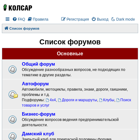
FAQ
Правила
Регистрация
Выход
Dark mode
Список форумов
Список форумов
Основные
Общий форум
Обсуждение разнообразных вопросов, не подходящих по
тематике в другие разделы.
Автофорум
Автомобили, мотоциклы, правила, знаки, дороги, гаишники,
проблемы и т.д.
Подфорумы:
4x4
,
Дороги и маршруты
,
Клубы
,
Поиск
товаров и услуг
Бизнес-форум
Обсуждение вопросов ведения предпринимательской
деятельности.
Дамский клуб
Закрытый клуб для прекрасной половины форума