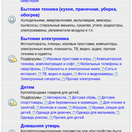
бижутерия
Бытовая техника (кухня, прачечная, уборка,
обогрев)
Холодильники, микроволновки, мультиварки, миксеры;
пылесосы; стиральные машины, сушилки, утюги; радиаторы,
электрокамины, увлажнители воздуха и т.п.
Бытовая электроника
Фотоаппараты, плееры, игровые приставки, компьютеры,
электронные книги, планшеты, ТВ, видео, аудио, прочая
техника и гаджеты
Подфорумы:
Игровые приставки и игры
,
Компьютерная
техника, комплектующие и софт
,
Мобильные телефоны и
смартфоны
,
Планшеты и электронные книги
,
Сеть и
интернет
,
ТВ, видео и аудио
,
Фото и видеокамеры
,
Электронные сигареты
,
Прочая электроника
Детям
Купля/продажа товаров для детей.
Подфорумы:
Автокресла
,
Детская обувь
,
Детские
спорттовары
,
Для беременных и кормящих
,
Для чтения и
занятий
,
Коляски и санки
,
Игрушки
,
Кружки, секции для
детей
,
Одежда для девочек
,
Одежда для мальчиков
,
Одежда унисекс
,
Прочее для детей
Домашняя утварь
Купля/продажа/дарение предметов для обустройства быта: