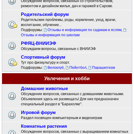
Обсуждение вопросов, связанных со строительством,
ремонтом и дизайном жилья, дач и гаражей в Сарове.
Родительский форум
Родительские проблемы, роды, кормление, уход, врачи,
воспитание, обучение...
Подфорумы:
Отзывы и информация по садикам и яслям
,
Отзывы и информация по школам
РФЯЦ-ВНИИЭФ
Обсуждаем вопросы, связанные с ВНИИЭФ
Спортивный форум
Тут про физкультуру и спорт.
Подфорумы:
Велоклуб
,
Пейнтбол
,
Парашютизм
Увлечения и хобби
Домашние животные
Обсуждение вопросов, связанных с домашними животными.
Объявления здесь не размещать! Для них предназначен
специальный раздел в "Барахолке".
Игровой форум
Раздел посвящен компьютерным и видеоиграм
Комнатные растения
Обсуждение вопросов, связанных с выращиванием комнатных