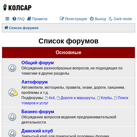
FAQ
Правила
Регистрация
Выход
Dark mode
Список форумов
Список форумов
Основные
Общий форум
Обсуждение разнообразных вопросов, не подходящих по
тематике в другие разделы.
Автофорум
Автомобили, мотоциклы, правила, знаки, дороги, гаишники,
проблемы и т.д.
Подфорумы:
4x4
,
Дороги и маршруты
,
Клубы
,
Поиск
товаров и услуг
Бизнес-форум
Обсуждение вопросов ведения предпринимательской
деятельности.
Дамский клуб
Закрытый клуб для прекрасной половины форума