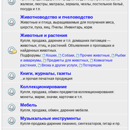
жалюзи, люстры, матрасы, зеркала, чехлы, постельное бельё,
посуда и т.п.
Животноводство и пчеловодство
Животные и птица, выращиваемые для получения мяса,
шерсти, пуха, яиц. Пчелы. Инвентарь, корм.
Животные и растения
Купля, продажа, дарение и т.п. домашних питомцев —
животных, птиц, и растений. Объявления о пропавших и
найденных животных.
Подфорумы:
Кошки
,
Собаки
,
Прочие животные
,
Рыбки
и аквариумы
,
Предметы для животных
,
Комнатные
растения
,
Вязка и другие услуги
,
Потеряшки
Книги, журналы, газеты
...и прочая печатная продукция
Коллекционирование
Купля, продажа, обмен предметов коллекционирования:
монеты, марки, значки, карточки и т.п.
Мебель
Купля, продажа, обмен, дарение мебели.
Музыкальные инструменты
Купля-продажа-дарение пианино, синтезаторов, гитар и пр.