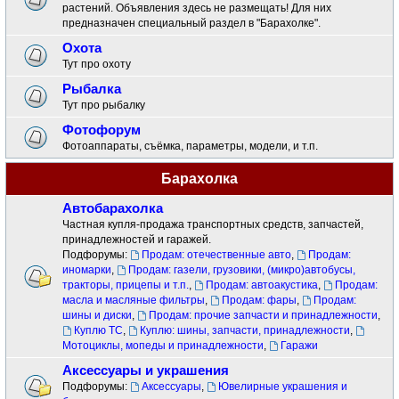
растений. Объявления здесь не размещать! Для них
предназначен специальный раздел в "Барахолке".
Охота
Тут про охоту
Рыбалка
Тут про рыбалку
Фотофорум
Фотоаппараты, съёмка, параметры, модели, и т.п.
Барахолка
Автобарахолка
Частная купля-продажа транспортных средств, запчастей,
принадлежностей и гаражей.
Подфорумы:
Продам: отечественные авто
,
Продам:
иномарки
,
Продам: газели, грузовики, (микро)автобусы,
тракторы, прицепы и т.п.
,
Продам: автоакустика
,
Продам:
масла и масляные фильтры
,
Продам: фары
,
Продам:
шины и диски
,
Продам: прочие запчасти и принадлежности
,
Куплю ТС
,
Куплю: шины, запчасти, принадлежности
,
Мотоциклы, мопеды и принадлежности
,
Гаражи
Аксессуары и украшения
Подфорумы:
Аксессуары
,
Ювелирные украшения и