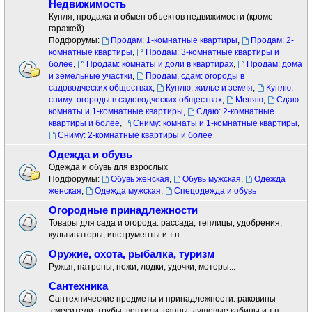
Недвижимость
Купля, продажа и обмен объектов недвижимости (кроме
гаражей)
Подфорумы:
Продам: 1-комнатные квартиры
,
Продам: 2-
комнатные квартиры
,
Продам: 3-комнатные квартиры и
более
,
Продам: комнаты и доли в квартирах
,
Продам: дома
и земельные участки
,
Продам, сдам: огороды в
садоводческих обществах
,
Куплю: жилье и земля
,
Куплю,
сниму: огороды в садоводческих обществах
,
Меняю
,
Сдаю:
комнаты и 1-комнатные квартиры
,
Сдаю: 2-комнатные
квартиры и более
,
Сниму: комнаты и 1-комнатные квартиры
,
Сниму: 2-комнатные квартиры и более
Одежда и обувь
Одежда и обувь для взрослых
Подфорумы:
Обувь женская
,
Обувь мужская
,
Одежда
женская
,
Одежда мужская
,
Спецодежда и обувь
Огородные принадлежности
Товары для сада и огорода: рассада, теплицы, удобрения,
культиваторы, инструменты и т.п.
Оружие, охота, рыбалка, туризм
Ружья, патроны, ножи, лодки, удочки, моторы...
Сантехника
Сантехнические предметы и принадлежности: раковины
.смесители ,трубы, вентили, ванны, душевые кабины и т.п.