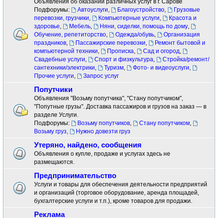
Объявления об оказании различных услуг в г. Сарове
Подфорумы:
Автоуслуги
,
Благоустройство
,
Грузовые
перевозки, грузчики
,
Компьютерные услуги
,
Красота и
здоровье
,
Мебель
,
Няни, сиделки, помощь по дому
,
Обучение, репетиторство
,
Одежда/обувь
,
Организация
праздников
,
Пассажирские перевозки
,
Ремонт бытовой и
компьютерной техники
,
Прописка
,
Сад и огород
,
Свадебные услуги
,
Спорт и физкультура
,
Стройка/ремонт/
сантехники/электрики
,
Туризм
,
Фото- и видеоуслуги
,
Прочие услуги
,
Запрос услуг
Попутчики
Объявления "Возьму попутчика", "Стану попутчиком",
"Попутные грузы". Доставка пассажиров и грузов на заказ — в
разделе Услуги.
Подфорумы:
Возьму попутчиков
,
Стану попутчиком
,
Возьму груз
,
Нужно довезти груз
Утеряно, найдено, сообщения
Объявления о купле, продаже и услугах здесь не
размещаются.
Предпринимательство
Услуги и товары для обеспечения деятельности предприятий
и организаций (торговое оборудование, аренда площадей,
бухгалтерские услуги и т.п.), кроме товаров для продажи.
Реклама