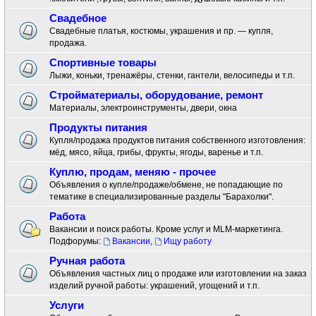
Свадебное
Свадебные платья, костюмы, украшения и пр. — купля,
продажа.
Спортивные товары
Лыжи, коньки, тренажёры, стенки, гантели, велосипеды и т.п.
Стройматериалы, оборудование, ремонт
Материалы, электроинструменты, двери, окна
Продукты питания
Купля/продажа продуктов питания собственного изготовления:
мёд, мясо, яйца, грибы, фрукты, ягоды, варенье и т.п.
Куплю, продам, меняю - прочее
Объявления о купле/продаже/обмене, не попадающие по
тематике в специализированные разделы "Барахолки".
Работа
Вакансии и поиск работы. Кроме услуг и MLM-маркетинга.
Подфорумы:
Вакансии
,
Ищу работу
Ручная работа
Объявления частных лиц о продаже или изготовлении на заказ
изделий ручной работы: украшений, угощений и т.п.
Услуги