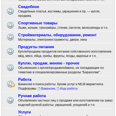
Свадебное
Свадебные платья, костюмы, украшения и пр. — купля,
продажа.
Спортивные товары
Лыжи, коньки, тренажёры, стенки, гантели, велосипеды и т.п.
Стройматериалы, оборудование, ремонт
Материалы, электроинструменты, двери, окна
Продукты питания
Купля/продажа продуктов питания собственного изготовления:
мёд, мясо, яйца, грибы, фрукты, ягоды, варенье и т.п.
Куплю, продам, меняю - прочее
Объявления о купле/продаже/обмене, не попадающие по
тематике в специализированные разделы "Барахолки".
Работа
Вакансии и поиск работы. Кроме услуг и MLM-маркетинга.
Подфорумы:
Вакансии
,
Ищу работу
Ручная работа
Объявления частных лиц о продаже или изготовлении на заказ
изделий ручной работы: украшений, угощений и т.п.
Услуги