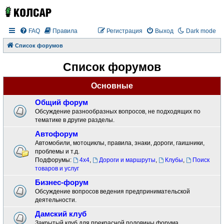
FAQ
Правила
Регистрация
Выход
Dark mode
Список форумов
Список форумов
Основные
Общий форум
Обсуждение разнообразных вопросов, не подходящих по
тематике в другие разделы.
Автофорум
Автомобили, мотоциклы, правила, знаки, дороги, гаишники,
проблемы и т.д.
Подфорумы:
4x4
,
Дороги и маршруты
,
Клубы
,
Поиск
товаров и услуг
Бизнес-форум
Обсуждение вопросов ведения предпринимательской
деятельности.
Дамский клуб
Закрытый клуб для прекрасной половины форума