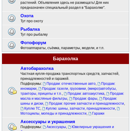
растений. Объявления здесь не размещать! Для них
предназначен специальный раздел в "Барахолке".
Охота
Тут про охоту
Рыбалка
Тут про рыбалку
Фотофорум
Фотоаппараты, съёмка, параметры, модели, и т.п.
Барахолка
Автобарахолка
Частная купля-продажа транспортных средств, запчастей,
принадлежностей и гаражей.
Подфорумы:
Продам: отечественные авто
,
Продам:
иномарки
,
Продам: газели, грузовики, (микро)автобусы,
тракторы, прицепы и т.п.
,
Продам: автоакустика
,
Продам:
масла и масляные фильтры
,
Продам: фары
,
Продам:
шины и диски
,
Продам: прочие запчасти и принадлежности
,
Куплю ТС
,
Куплю: шины, запчасти, принадлежности
,
Мотоциклы, мопеды и принадлежности
,
Гаражи
Аксессуары и украшения
Подфорумы:
Аксессуары
,
Ювелирные украшения и