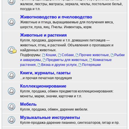
жалюзи, люстры, матрасы, зеркала, чехлы, постельное бельё,
посуда и т.п.
Животноводство и пчеловодство
Животные и птица, выращиваемые для получения мяса,
шерсти, пуха, яиц. Пчелы. Инвентарь, корм.
Животные и растения
Купля, продажа, дарение и т.п. домашних питомцев —
животных, птиц, и растений. Объявления о пропавших и
найденных животных.
Подфорумы:
Кошки
,
Собаки
,
Прочие животные
,
Рыбки
и аквариумы
,
Предметы для животных
,
Комнатные
растения
,
Вязка и другие услуги
,
Потеряшки
Книги, журналы, газеты
...и прочая печатная продукция
Коллекционирование
Купля, продажа, обмен предметов коллекционирования:
монеты, марки, значки, карточки и т.п.
Мебель
Купля, продажа, обмен, дарение мебели.
Музыкальные инструменты
Купля-продажа-дарение пианино, синтезаторов, гитар и пр.