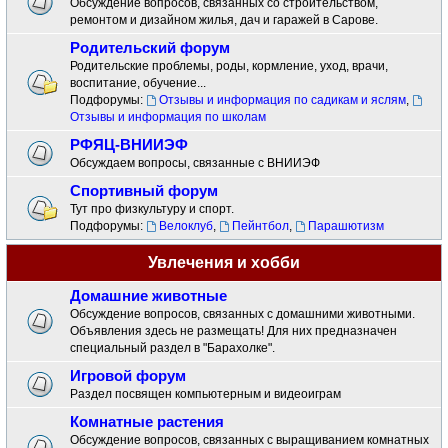
Обсуждение вопросов, связанных со строительством,
ремонтом и дизайном жилья, дач и гаражей в Сарове.
Родительский форум
Родительские проблемы, роды, кормление, уход, врачи,
воспитание, обучение...
Подфорумы:
Отзывы и информация по садикам и яслям
,
Отзывы и информация по школам
РФЯЦ-ВНИИЭФ
Обсуждаем вопросы, связанные с ВНИИЭФ
Спортивный форум
Тут про физкультуру и спорт.
Подфорумы:
Велоклуб
,
Пейнтбол
,
Парашютизм
Увлечения и хобби
Домашние животные
Обсуждение вопросов, связанных с домашними животными.
Объявления здесь не размещать! Для них предназначен
специальный раздел в "Барахолке".
Игровой форум
Раздел посвящен компьютерным и видеоиграм
Комнатные растения
Обсуждение вопросов, связанных с выращиванием комнатных