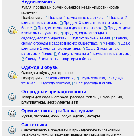
Недвижимость
Купля, продажа и обмен объектов недвижимости (кроме
гаражей)
Подфорумы:
Продам: 1-комнатные квартиры
,
Продам: 2-
комнатные квартиры
,
Продам: 3-комнатные квартиры и
более
,
Продам: комнаты и доли в квартирах
,
Продам: дома
и земельные участки
,
Продам, сдам: огороды в
садоводческих обществах
,
Куплю: жилье и земля
,
Куплю,
сниму: огороды в садоводческих обществах
,
Меняю
,
Сдаю:
комнаты и 1-комнатные квартиры
,
Сдаю: 2-комнатные
квартиры и более
,
Сниму: комнаты и 1-комнатные квартиры
,
Сниму: 2-комнатные квартиры и более
Одежда и обувь
Одежда и обувь для взрослых
Подфорумы:
Обувь женская
,
Обувь мужская
,
Одежда
женская
,
Одежда мужская
,
Спецодежда и обувь
Огородные принадлежности
Товары для сада и огорода: рассада, теплицы, удобрения,
культиваторы, инструменты и т.п.
Оружие, охота, рыбалка, туризм
Ружья, патроны, ножи, лодки, удочки, моторы...
Сантехника
Сантехнические предметы и принадлежности: раковины
.смесители ,трубы, вентили, ванны, душевые кабины и т.п.