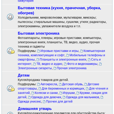
бижутерия
Бытовая техника (кухня, прачечная, уборка,
обогрев)
Холодильники, микроволновки, мультиварки, миксеры;
пылесосы; стиральные машины, сушилки, утюги; радиаторы,
электрокамины, увлажнители воздуха и т.п.
Бытовая электроника
Фотоаппараты, плееры, игровые приставки, компьютеры,
электронные книги, планшеты, ТВ, видео, аудио, прочая
техника и гаджеты
Подфорумы:
Игровые приставки и игры
,
Компьютерная
техника, комплектующие и софт
,
Мобильные телефоны и
смартфоны
,
Планшеты и электронные книги
,
Сеть и
интернет
,
ТВ, видео и аудио
,
Фото и видеокамеры
,
Электронные сигареты
,
Прочая электроника
Детям
Купля/продажа товаров для детей.
Подфорумы:
Автокресла
,
Детская обувь
,
Детские
спорттовары
,
Для беременных и кормящих
,
Для чтения и
занятий
,
Коляски и санки
,
Игрушки
,
Кружки, секции для
детей
,
Одежда для девочек
,
Одежда для мальчиков
,
Одежда унисекс
,
Прочее для детей
Домашняя утварь
Купля/продажа/дарение предметов для обустройства быта: