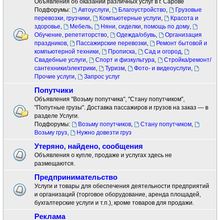
Объявления об оказании различных услуг в г. Сарове
Подфорумы:
Автоуслуги
,
Благоустройство
,
Грузовые
перевозки, грузчики
,
Компьютерные услуги
,
Красота и
здоровье
,
Мебель
,
Няни, сиделки, помощь по дому
,
Обучение, репетиторство
,
Одежда/обувь
,
Организация
праздников
,
Пассажирские перевозки
,
Ремонт бытовой и
компьютерной техники
,
Прописка
,
Сад и огород
,
Свадебные услуги
,
Спорт и физкультура
,
Стройка/ремонт/
сантехники/электрики
,
Туризм
,
Фото- и видеоуслуги
,
Прочие услуги
,
Запрос услуг
Попутчики
Объявления "Возьму попутчика", "Стану попутчиком",
"Попутные грузы". Доставка пассажиров и грузов на заказ — в
разделе Услуги.
Подфорумы:
Возьму попутчиков
,
Стану попутчиком
,
Возьму груз
,
Нужно довезти груз
Утеряно, найдено, сообщения
Объявления о купле, продаже и услугах здесь не
размещаются.
Предпринимательство
Услуги и товары для обеспечения деятельности предприятий
и организаций (торговое оборудование, аренда площадей,
бухгалтерские услуги и т.п.), кроме товаров для продажи.
Реклама