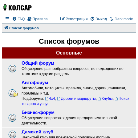
FAQ
Правила
Регистрация
Выход
Dark mode
Список форумов
Список форумов
Основные
Общий форум
Обсуждение разнообразных вопросов, не подходящих по
тематике в другие разделы.
Автофорум
Автомобили, мотоциклы, правила, знаки, дороги, гаишники,
проблемы и т.д.
Подфорумы:
4x4
,
Дороги и маршруты
,
Клубы
,
Поиск
товаров и услуг
Бизнес-форум
Обсуждение вопросов ведения предпринимательской
деятельности.
Дамский клуб
Закрытый клуб для прекрасной половины форума