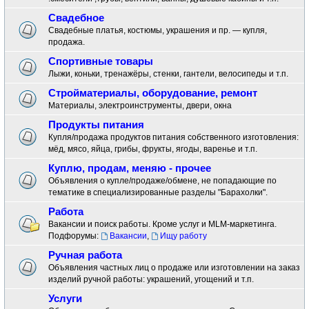
Свадебное
Свадебные платья, костюмы, украшения и пр. — купля,
продажа.
Спортивные товары
Лыжи, коньки, тренажёры, стенки, гантели, велосипеды и т.п.
Стройматериалы, оборудование, ремонт
Материалы, электроинструменты, двери, окна
Продукты питания
Купля/продажа продуктов питания собственного изготовления:
мёд, мясо, яйца, грибы, фрукты, ягоды, варенье и т.п.
Куплю, продам, меняю - прочее
Объявления о купле/продаже/обмене, не попадающие по
тематике в специализированные разделы "Барахолки".
Работа
Вакансии и поиск работы. Кроме услуг и MLM-маркетинга.
Подфорумы:
Вакансии
,
Ищу работу
Ручная работа
Объявления частных лиц о продаже или изготовлении на заказ
изделий ручной работы: украшений, угощений и т.п.
Услуги