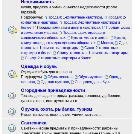
Недвижимость
Купля, продажа и обмен объектов недвижимости (кроме
гаражей)
Подфорумы:
Продам: 1-комнатные квартиры
,
Продам: 2-
комнатные квартиры
,
Продам: 3-комнатные квартиры и
более
,
Продам: комнаты и доли в квартирах
,
Продам: дома
и земельные участки
,
Продам, сдам: огороды в
садоводческих обществах
,
Куплю: жилье и земля
,
Куплю,
сниму: огороды в садоводческих обществах
,
Меняю
,
Сдаю:
комнаты и 1-комнатные квартиры
,
Сдаю: 2-комнатные
квартиры и более
,
Сниму: комнаты и 1-комнатные квартиры
,
Сниму: 2-комнатные квартиры и более
Одежда и обувь
Одежда и обувь для взрослых
Подфорумы:
Обувь женская
,
Обувь мужская
,
Одежда
женская
,
Одежда мужская
,
Спецодежда и обувь
Огородные принадлежности
Товары для сада и огорода: рассада, теплицы, удобрения,
культиваторы, инструменты и т.п.
Оружие, охота, рыбалка, туризм
Ружья, патроны, ножи, лодки, удочки, моторы...
Сантехника
Сантехнические предметы и принадлежности: раковины
.смесители ,трубы, вентили, ванны, душевые кабины и т.п.