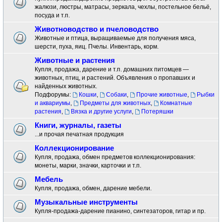
жалюзи, люстры, матрасы, зеркала, чехлы, постельное бельё,
посуда и т.п.
Животноводство и пчеловодство
Животные и птица, выращиваемые для получения мяса,
шерсти, пуха, яиц. Пчелы. Инвентарь, корм.
Животные и растения
Купля, продажа, дарение и т.п. домашних питомцев —
животных, птиц, и растений. Объявления о пропавших и
найденных животных.
Подфорумы:
Кошки
,
Собаки
,
Прочие животные
,
Рыбки
и аквариумы
,
Предметы для животных
,
Комнатные
растения
,
Вязка и другие услуги
,
Потеряшки
Книги, журналы, газеты
...и прочая печатная продукция
Коллекционирование
Купля, продажа, обмен предметов коллекционирования:
монеты, марки, значки, карточки и т.п.
Мебель
Купля, продажа, обмен, дарение мебели.
Музыкальные инструменты
Купля-продажа-дарение пианино, синтезаторов, гитар и пр.