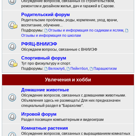
Обсуждение вопросов, связанных со строительством,
ремонтом и дизайном жилья, дач и гаражей в Сарове.
Родительский форум
Родительские проблемы, роды, кормление, уход, врачи,
воспитание, обучение...
Подфорумы:
Отзывы и информация по садикам и яслям
,
Отзывы и информация по школам
РФЯЦ-ВНИИЭФ
Обсуждаем вопросы, связанные с ВНИИЭФ
Спортивный форум
Тут про физкультуру и спорт.
Подфорумы:
Велоклуб
,
Пейнтбол
,
Парашютизм
Увлечения и хобби
Домашние животные
Обсуждение вопросов, связанных с домашними животными.
Объявления здесь не размещать! Для них предназначен
специальный раздел в "Барахолке".
Игровой форум
Раздел посвящен компьютерным и видеоиграм
Комнатные растения
Обсуждение вопросов, связанных с выращиванием комнатных