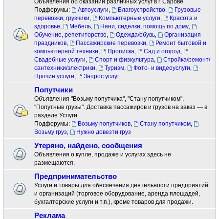
Объявления об оказании различных услуг в г. Сарове
Подфорумы:
Автоуслуги
,
Благоустройство
,
Грузовые
перевозки, грузчики
,
Компьютерные услуги
,
Красота и
здоровье
,
Мебель
,
Няни, сиделки, помощь по дому
,
Обучение, репетиторство
,
Одежда/обувь
,
Организация
праздников
,
Пассажирские перевозки
,
Ремонт бытовой и
компьютерной техники
,
Прописка
,
Сад и огород
,
Свадебные услуги
,
Спорт и физкультура
,
Стройка/ремонт/
сантехники/электрики
,
Туризм
,
Фото- и видеоуслуги
,
Прочие услуги
,
Запрос услуг
Попутчики
Объявления "Возьму попутчика", "Стану попутчиком",
"Попутные грузы". Доставка пассажиров и грузов на заказ — в
разделе Услуги.
Подфорумы:
Возьму попутчиков
,
Стану попутчиком
,
Возьму груз
,
Нужно довезти груз
Утеряно, найдено, сообщения
Объявления о купле, продаже и услугах здесь не
размещаются.
Предпринимательство
Услуги и товары для обеспечения деятельности предприятий
и организаций (торговое оборудование, аренда площадей,
бухгалтерские услуги и т.п.), кроме товаров для продажи.
Реклама