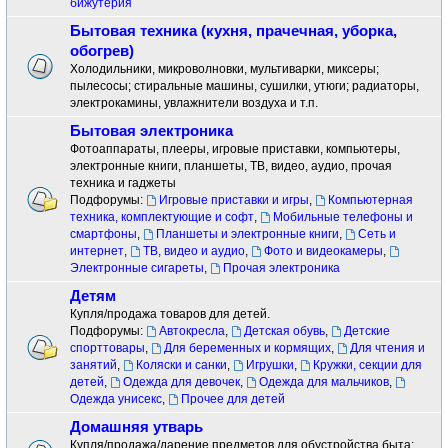
бижутерия
Бытовая техника (кухня, прачечная, уборка,
обогрев)
Холодильники, микроволновки, мультиварки, миксеры;
пылесосы; стиральные машины, сушилки, утюги; радиаторы,
электрокамины, увлажнители воздуха и т.п.
Бытовая электроника
Фотоаппараты, плееры, игровые приставки, компьютеры,
электронные книги, планшеты, ТВ, видео, аудио, прочая
техника и гаджеты
Подфорумы:
Игровые приставки и игры
,
Компьютерная
техника, комплектующие и софт
,
Мобильные телефоны и
смартфоны
,
Планшеты и электронные книги
,
Сеть и
интернет
,
ТВ, видео и аудио
,
Фото и видеокамеры
,
Электронные сигареты
,
Прочая электроника
Детям
Купля/продажа товаров для детей.
Подфорумы:
Автокресла
,
Детская обувь
,
Детские
спорттовары
,
Для беременных и кормящих
,
Для чтения и
занятий
,
Коляски и санки
,
Игрушки
,
Кружки, секции для
детей
,
Одежда для девочек
,
Одежда для мальчиков
,
Одежда унисекс
,
Прочее для детей
Домашняя утварь
Купля/продажа/дарение предметов для обустройства быта: