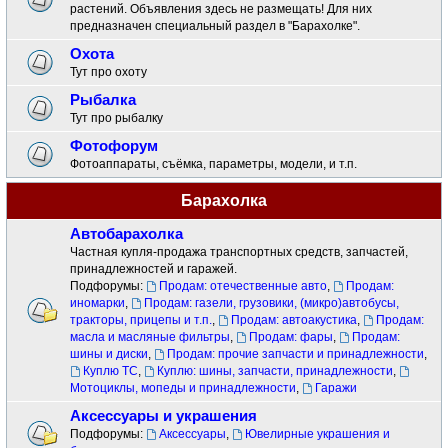
растений. Объявления здесь не размещать! Для них
предназначен специальный раздел в "Барахолке".
Охота
Тут про охоту
Рыбалка
Тут про рыбалку
Фотофорум
Фотоаппараты, съёмка, параметры, модели, и т.п.
Барахолка
Автобарахолка
Частная купля-продажа транспортных средств, запчастей,
принадлежностей и гаражей.
Подфорумы:
Продам: отечественные авто
,
Продам:
иномарки
,
Продам: газели, грузовики, (микро)автобусы,
тракторы, прицепы и т.п.
,
Продам: автоакустика
,
Продам:
масла и масляные фильтры
,
Продам: фары
,
Продам:
шины и диски
,
Продам: прочие запчасти и принадлежности
,
Куплю ТС
,
Куплю: шины, запчасти, принадлежности
,
Мотоциклы, мопеды и принадлежности
,
Гаражи
Аксессуары и украшения
Подфорумы:
Аксессуары
,
Ювелирные украшения и