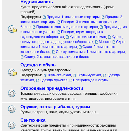
Недвижимость
Купля, продажа и обмен объектов недвижимости (кроме
гаражей)
Подфорумы:
Продам: 1-комнатные квартиры
,
Продам: 2-
комнатные квартиры
,
Продам: 3-комнатные квартиры и
более
,
Продам: комнаты и доли в квартирах
,
Продам: дома
и земельные участки
,
Продам, сдам: огороды в
садоводческих обществах
,
Куплю: жилье и земля
,
Куплю,
сниму: огороды в садоводческих обществах
,
Меняю
,
Сдаю:
комнаты и 1-комнатные квартиры
,
Сдаю: 2-комнатные
квартиры и более
,
Сниму: комнаты и 1-комнатные квартиры
,
Сниму: 2-комнатные квартиры и более
Одежда и обувь
Одежда и обувь для взрослых
Подфорумы:
Обувь женская
,
Обувь мужская
,
Одежда
женская
,
Одежда мужская
,
Спецодежда и обувь
Огородные принадлежности
Товары для сада и огорода: рассада, теплицы, удобрения,
культиваторы, инструменты и т.п.
Оружие, охота, рыбалка, туризм
Ружья, патроны, ножи, лодки, удочки, моторы...
Сантехника
Сантехнические предметы и принадлежности: раковины
.смесители ,трубы, вентили, ванны, душевые кабины и т.п.