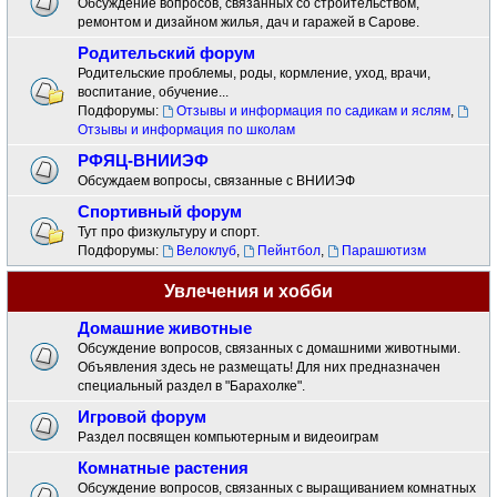
Обсуждение вопросов, связанных со строительством,
ремонтом и дизайном жилья, дач и гаражей в Сарове.
Родительский форум
Родительские проблемы, роды, кормление, уход, врачи,
воспитание, обучение...
Подфорумы:
Отзывы и информация по садикам и яслям
,
Отзывы и информация по школам
РФЯЦ-ВНИИЭФ
Обсуждаем вопросы, связанные с ВНИИЭФ
Спортивный форум
Тут про физкультуру и спорт.
Подфорумы:
Велоклуб
,
Пейнтбол
,
Парашютизм
Увлечения и хобби
Домашние животные
Обсуждение вопросов, связанных с домашними животными.
Объявления здесь не размещать! Для них предназначен
специальный раздел в "Барахолке".
Игровой форум
Раздел посвящен компьютерным и видеоиграм
Комнатные растения
Обсуждение вопросов, связанных с выращиванием комнатных