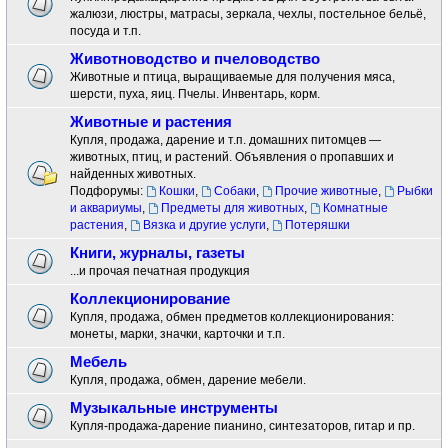
жалюзи, люстры, матрасы, зеркала, чехлы, постельное бельё,
посуда и т.п.
Животноводство и пчеловодство
Животные и птица, выращиваемые для получения мяса,
шерсти, пуха, яиц. Пчелы. Инвентарь, корм.
Животные и растения
Купля, продажа, дарение и т.п. домашних питомцев —
животных, птиц, и растений. Объявления о пропавших и
найденных животных.
Подфорумы:
Кошки
,
Собаки
,
Прочие животные
,
Рыбки
и аквариумы
,
Предметы для животных
,
Комнатные
растения
,
Вязка и другие услуги
,
Потеряшки
Книги, журналы, газеты
...и прочая печатная продукция
Коллекционирование
Купля, продажа, обмен предметов коллекционирования:
монеты, марки, значки, карточки и т.п.
Мебель
Купля, продажа, обмен, дарение мебели.
Музыкальные инструменты
Купля-продажа-дарение пианино, синтезаторов, гитар и пр.