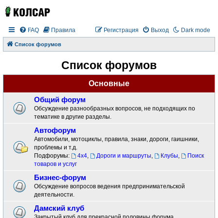
FAQ
Правила
Регистрация
Выход
Dark mode
Список форумов
Список форумов
Основные
Общий форум
Обсуждение разнообразных вопросов, не подходящих по
тематике в другие разделы.
Автофорум
Автомобили, мотоциклы, правила, знаки, дороги, гаишники,
проблемы и т.д.
Подфорумы:
4x4
,
Дороги и маршруты
,
Клубы
,
Поиск
товаров и услуг
Бизнес-форум
Обсуждение вопросов ведения предпринимательской
деятельности.
Дамский клуб
Закрытый клуб для прекрасной половины форума