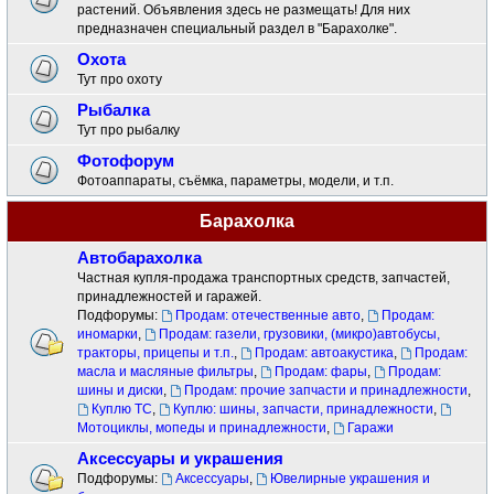
растений. Объявления здесь не размещать! Для них
предназначен специальный раздел в "Барахолке".
Охота
Тут про охоту
Рыбалка
Тут про рыбалку
Фотофорум
Фотоаппараты, съёмка, параметры, модели, и т.п.
Барахолка
Автобарахолка
Частная купля-продажа транспортных средств, запчастей,
принадлежностей и гаражей.
Подфорумы:
Продам: отечественные авто
,
Продам:
иномарки
,
Продам: газели, грузовики, (микро)автобусы,
тракторы, прицепы и т.п.
,
Продам: автоакустика
,
Продам:
масла и масляные фильтры
,
Продам: фары
,
Продам:
шины и диски
,
Продам: прочие запчасти и принадлежности
,
Куплю ТС
,
Куплю: шины, запчасти, принадлежности
,
Мотоциклы, мопеды и принадлежности
,
Гаражи
Аксессуары и украшения
Подфорумы:
Аксессуары
,
Ювелирные украшения и