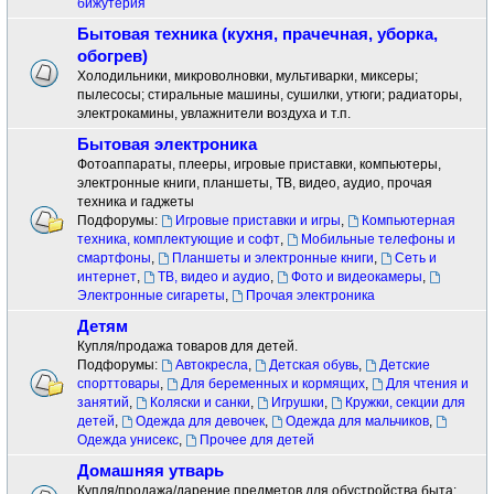
бижутерия
Бытовая техника (кухня, прачечная, уборка,
обогрев)
Холодильники, микроволновки, мультиварки, миксеры;
пылесосы; стиральные машины, сушилки, утюги; радиаторы,
электрокамины, увлажнители воздуха и т.п.
Бытовая электроника
Фотоаппараты, плееры, игровые приставки, компьютеры,
электронные книги, планшеты, ТВ, видео, аудио, прочая
техника и гаджеты
Подфорумы:
Игровые приставки и игры
,
Компьютерная
техника, комплектующие и софт
,
Мобильные телефоны и
смартфоны
,
Планшеты и электронные книги
,
Сеть и
интернет
,
ТВ, видео и аудио
,
Фото и видеокамеры
,
Электронные сигареты
,
Прочая электроника
Детям
Купля/продажа товаров для детей.
Подфорумы:
Автокресла
,
Детская обувь
,
Детские
спорттовары
,
Для беременных и кормящих
,
Для чтения и
занятий
,
Коляски и санки
,
Игрушки
,
Кружки, секции для
детей
,
Одежда для девочек
,
Одежда для мальчиков
,
Одежда унисекс
,
Прочее для детей
Домашняя утварь
Купля/продажа/дарение предметов для обустройства быта: