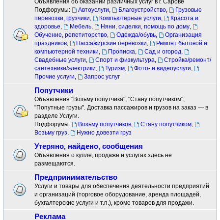
Объявления об оказании различных услуг в г. Сарове
Подфорумы:
Автоуслуги
,
Благоустройство
,
Грузовые
перевозки, грузчики
,
Компьютерные услуги
,
Красота и
здоровье
,
Мебель
,
Няни, сиделки, помощь по дому
,
Обучение, репетиторство
,
Одежда/обувь
,
Организация
праздников
,
Пассажирские перевозки
,
Ремонт бытовой и
компьютерной техники
,
Прописка
,
Сад и огород
,
Свадебные услуги
,
Спорт и физкультура
,
Стройка/ремонт/
сантехники/электрики
,
Туризм
,
Фото- и видеоуслуги
,
Прочие услуги
,
Запрос услуг
Попутчики
Объявления "Возьму попутчика", "Стану попутчиком",
"Попутные грузы". Доставка пассажиров и грузов на заказ — в
разделе Услуги.
Подфорумы:
Возьму попутчиков
,
Стану попутчиком
,
Возьму груз
,
Нужно довезти груз
Утеряно, найдено, сообщения
Объявления о купле, продаже и услугах здесь не
размещаются.
Предпринимательство
Услуги и товары для обеспечения деятельности предприятий
и организаций (торговое оборудование, аренда площадей,
бухгалтерские услуги и т.п.), кроме товаров для продажи.
Реклама