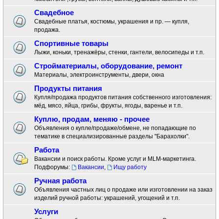
Свадебное
Свадебные платья, костюмы, украшения и пр. — купля,
продажа.
Спортивные товары
Лыжи, коньки, тренажёры, стенки, гантели, велосипеды и т.п.
Стройматериалы, оборудование, ремонт
Материалы, электроинструменты, двери, окна
Продукты питания
Купля/продажа продуктов питания собственного изготовления:
мёд, мясо, яйца, грибы, фрукты, ягоды, варенье и т.п.
Куплю, продам, меняю - прочее
Объявления о купле/продаже/обмене, не попадающие по
тематике в специализированные разделы "Барахолки".
Работа
Вакансии и поиск работы. Кроме услуг и MLM-маркетинга.
Подфорумы:
Вакансии
,
Ищу работу
Ручная работа
Объявления частных лиц о продаже или изготовлении на заказ
изделий ручной работы: украшений, угощений и т.п.
Услуги