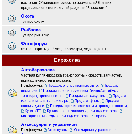
растений. Объявления здесь не размещать! Для них
предназначен специальный раздел в "Барахолке".
Охота
Тут про охоту
Рыбалка
Тут про рыбалку
Фотофорум
Фотоаппараты, съёмка, параметры, модели, и т.п.
Барахолка
Автобарахолка
Частная купля-продажа транспортных средств, запчастей,
принадлежностей и гаражей.
Подфорумы:
Продам: отечественные авто
,
Продам:
иномарки
,
Продам: газели, грузовики, (микро)автобусы,
тракторы, прицепы и т.п.
,
Продам: автоакустика
,
Продам:
масла и масляные фильтры
,
Продам: фары
,
Продам:
шины и диски
,
Продам: прочие запчасти и принадлежности
,
Куплю ТС
,
Куплю: шины, запчасти, принадлежности
,
Мотоциклы, мопеды и принадлежности
,
Гаражи
Аксессуары и украшения
Подфорумы:
Аксессуары
,
Ювелирные украшения и