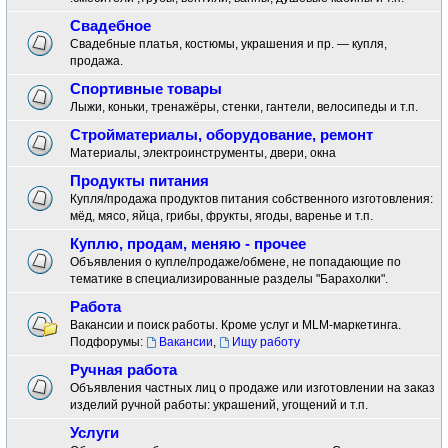
Свадебное
Свадебные платья, костюмы, украшения и пр. — купля,
продажа.
Спортивные товары
Лыжи, коньки, тренажёры, стенки, гантели, велосипеды и т.п.
Стройматериалы, оборудование, ремонт
Материалы, электроинструменты, двери, окна
Продукты питания
Купля/продажа продуктов питания собственного изготовления:
мёд, мясо, яйца, грибы, фрукты, ягоды, варенье и т.п.
Куплю, продам, меняю - прочее
Объявления о купле/продаже/обмене, не попадающие по
тематике в специализированные разделы "Барахолки".
Работа
Вакансии и поиск работы. Кроме услуг и MLM-маркетинга.
Подфорумы:
Вакансии
,
Ищу работу
Ручная работа
Объявления частных лиц о продаже или изготовлении на заказ
изделий ручной работы: украшений, угощений и т.п.
Услуги