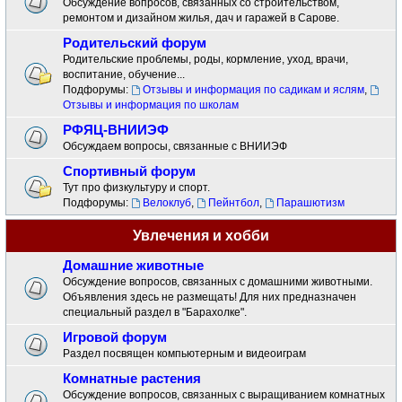
Обсуждение вопросов, связанных со строительством,
ремонтом и дизайном жилья, дач и гаражей в Сарове.
Родительский форум
Родительские проблемы, роды, кормление, уход, врачи,
воспитание, обучение...
Подфорумы:
Отзывы и информация по садикам и яслям
,
Отзывы и информация по школам
РФЯЦ-ВНИИЭФ
Обсуждаем вопросы, связанные с ВНИИЭФ
Спортивный форум
Тут про физкультуру и спорт.
Подфорумы:
Велоклуб
,
Пейнтбол
,
Парашютизм
Увлечения и хобби
Домашние животные
Обсуждение вопросов, связанных с домашними животными.
Объявления здесь не размещать! Для них предназначен
специальный раздел в "Барахолке".
Игровой форум
Раздел посвящен компьютерным и видеоиграм
Комнатные растения
Обсуждение вопросов, связанных с выращиванием комнатных