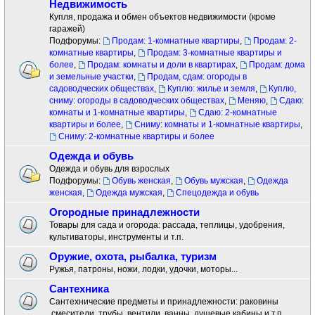
Недвижимость
Купля, продажа и обмен объектов недвижимости (кроме
гаражей)
Подфорумы:
Продам: 1-комнатные квартиры
,
Продам: 2-
комнатные квартиры
,
Продам: 3-комнатные квартиры и
более
,
Продам: комнаты и доли в квартирах
,
Продам: дома
и земельные участки
,
Продам, сдам: огороды в
садоводческих обществах
,
Куплю: жилье и земля
,
Куплю,
сниму: огороды в садоводческих обществах
,
Меняю
,
Сдаю:
комнаты и 1-комнатные квартиры
,
Сдаю: 2-комнатные
квартиры и более
,
Сниму: комнаты и 1-комнатные квартиры
,
Сниму: 2-комнатные квартиры и более
Одежда и обувь
Одежда и обувь для взрослых
Подфорумы:
Обувь женская
,
Обувь мужская
,
Одежда
женская
,
Одежда мужская
,
Спецодежда и обувь
Огородные принадлежности
Товары для сада и огорода: рассада, теплицы, удобрения,
культиваторы, инструменты и т.п.
Оружие, охота, рыбалка, туризм
Ружья, патроны, ножи, лодки, удочки, моторы...
Сантехника
Сантехнические предметы и принадлежности: раковины
.смесители ,трубы, вентили, ванны, душевые кабины и т.п.