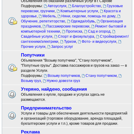
Объявления об оказании различных услуг в г. Сарове
Подфорумы:
Автоуслуги
,
Благоустройство
,
Грузовые
перевозки, грузчики
,
Компьютерные услуги
,
Красота и
здоровье
,
Мебель
,
Няни, сиделки, помощь по дому
,
Обучение, репетиторство
,
Одежда/обувь
,
Организация
праздников
,
Пассажирские перевозки
,
Ремонт бытовой и
компьютерной техники
,
Прописка
,
Сад и огород
,
Свадебные услуги
,
Спорт и физкультура
,
Стройка/ремонт/
сантехники/электрики
,
Туризм
,
Фото- и видеоуслуги
,
Прочие услуги
,
Запрос услуг
Попутчики
Объявления "Возьму попутчика", "Стану попутчиком",
"Попутные грузы". Доставка пассажиров и грузов на заказ — в
разделе Услуги.
Подфорумы:
Возьму попутчиков
,
Стану попутчиком
,
Возьму груз
,
Нужно довезти груз
Утеряно, найдено, сообщения
Объявления о купле, продаже и услугах здесь не
размещаются.
Предпринимательство
Услуги и товары для обеспечения деятельности предприятий
и организаций (торговое оборудование, аренда площадей,
бухгалтерские услуги и т.п.), кроме товаров для продажи.
Реклама