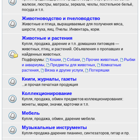
жалюзи, люстры, матрасы, зеркала, чехлы, постельное бельё,
посуда и т.п.
Животноводство и пчеловодство
Животные и птица, выращиваемые для получения мяса,
шерсти, пуха, яиц. Пчелы. Инвентарь, корм.
Животные и растения
Купля, продажа, дарение и т.п. домашних питомцев —
животных, птиц, и растений. Объявления о пропавших и
найденных животных.
Подфорумы:
Кошки
,
Собаки
,
Прочие животные
,
Рыбки
и аквариумы
,
Предметы для животных
,
Комнатные
растения
,
Вязка и другие услуги
,
Потеряшки
Книги, журналы, газеты
...и прочая печатная продукция
Коллекционирование
Купля, продажа, обмен предметов коллекционирования:
монеты, марки, значки, карточки и т.п.
Мебель
Купля, продажа, обмен, дарение мебели.
Музыкальные инструменты
Купля-продажа-дарение пианино, синтезаторов, гитар и пр.