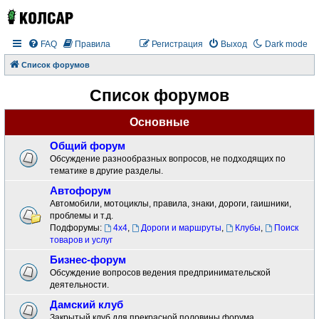
FAQ
Правила
Регистрация
Выход
Dark mode
Список форумов
Список форумов
Основные
Общий форум
Обсуждение разнообразных вопросов, не подходящих по
тематике в другие разделы.
Автофорум
Автомобили, мотоциклы, правила, знаки, дороги, гаишники,
проблемы и т.д.
Подфорумы:
4x4
,
Дороги и маршруты
,
Клубы
,
Поиск
товаров и услуг
Бизнес-форум
Обсуждение вопросов ведения предпринимательской
деятельности.
Дамский клуб
Закрытый клуб для прекрасной половины форума