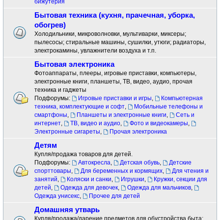
бижутерия
Бытовая техника (кухня, прачечная, уборка,
обогрев)
Холодильники, микроволновки, мультиварки, миксеры;
пылесосы; стиральные машины, сушилки, утюги; радиаторы,
электрокамины, увлажнители воздуха и т.п.
Бытовая электроника
Фотоаппараты, плееры, игровые приставки, компьютеры,
электронные книги, планшеты, ТВ, видео, аудио, прочая
техника и гаджеты
Подфорумы:
Игровые приставки и игры
,
Компьютерная
техника, комплектующие и софт
,
Мобильные телефоны и
смартфоны
,
Планшеты и электронные книги
,
Сеть и
интернет
,
ТВ, видео и аудио
,
Фото и видеокамеры
,
Электронные сигареты
,
Прочая электроника
Детям
Купля/продажа товаров для детей.
Подфорумы:
Автокресла
,
Детская обувь
,
Детские
спорттовары
,
Для беременных и кормящих
,
Для чтения и
занятий
,
Коляски и санки
,
Игрушки
,
Кружки, секции для
детей
,
Одежда для девочек
,
Одежда для мальчиков
,
Одежда унисекс
,
Прочее для детей
Домашняя утварь
Купля/продажа/дарение предметов для обустройства быта: