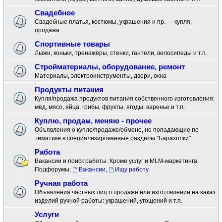
Свадебное
Свадебные платья, костюмы, украшения и пр. — купля,
продажа.
Спортивные товары
Лыжи, коньки, тренажёры, стенки, гантели, велосипеды и т.п.
Стройматериалы, оборудование, ремонт
Материалы, электроинструменты, двери, окна
Продукты питания
Купля/продажа продуктов питания собственного изготовления:
мёд, мясо, яйца, грибы, фрукты, ягоды, варенье и т.п.
Куплю, продам, меняю - прочее
Объявления о купле/продаже/обмене, не попадающие по
тематике в специализированные разделы "Барахолки".
Работа
Вакансии и поиск работы. Кроме услуг и MLM-маркетинга.
Подфорумы:
Вакансии
,
Ищу работу
Ручная работа
Объявления частных лиц о продаже или изготовлении на заказ
изделий ручной работы: украшений, угощений и т.п.
Услуги