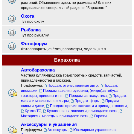
растений. Объявления здесь не размещать! Для них
предназначен специальный раздел в "Барахолке".
Охота
Тут про охоту
Рыбалка
Тут про рыбалку
Фотофорум
Фотоаппараты, съёмка, параметры, модели, и т.п.
Барахолка
Автобарахолка
Частная купля-продажа транспортных средств, запчастей,
принадлежностей и гаражей.
Подфорумы:
Продам: отечественные авто
,
Продам:
иномарки
,
Продам: газели, грузовики, (микро)автобусы,
тракторы, прицепы и т.п.
,
Продам: автоакустика
,
Продам:
масла и масляные фильтры
,
Продам: фары
,
Продам:
шины и диски
,
Продам: прочие запчасти и принадлежности
,
Куплю ТС
,
Куплю: шины, запчасти, принадлежности
,
Мотоциклы, мопеды и принадлежности
,
Гаражи
Аксессуары и украшения
Подфорумы:
Аксессуары
,
Ювелирные украшения и