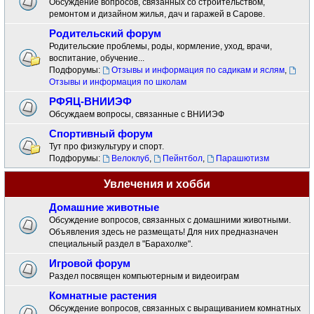
Обсуждение вопросов, связанных со строительством,
ремонтом и дизайном жилья, дач и гаражей в Сарове.
Родительский форум
Родительские проблемы, роды, кормление, уход, врачи,
воспитание, обучение...
Подфорумы:
Отзывы и информация по садикам и яслям
,
Отзывы и информация по школам
РФЯЦ-ВНИИЭФ
Обсуждаем вопросы, связанные с ВНИИЭФ
Спортивный форум
Тут про физкультуру и спорт.
Подфорумы:
Велоклуб
,
Пейнтбол
,
Парашютизм
Увлечения и хобби
Домашние животные
Обсуждение вопросов, связанных с домашними животными.
Объявления здесь не размещать! Для них предназначен
специальный раздел в "Барахолке".
Игровой форум
Раздел посвящен компьютерным и видеоиграм
Комнатные растения
Обсуждение вопросов, связанных с выращиванием комнатных