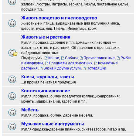
жалюзи, люстры, матрасы, зеркала, чехлы, постельное бельё,
посуда и т.п.
Животноводство и пчеловодство
Животные и птица, выращиваемые для получения мяса,
шерсти, пуха, яиц. Пчелы. Инвентарь, корм.
Животные и растения
Купля, продажа, дарение и т.п. домашних питомцев —
животных, птиц, и растений. Объявления о пропавших и
найденных животных.
Подфорумы:
Кошки
,
Собаки
,
Прочие животные
,
Рыбки
и аквариумы
,
Предметы для животных
,
Комнатные
растения
,
Вязка и другие услуги
,
Потеряшки
Книги, журналы, газеты
...и прочая печатная продукция
Коллекционирование
Купля, продажа, обмен предметов коллекционирования:
монеты, марки, значки, карточки и т.п.
Мебель
Купля, продажа, обмен, дарение мебели.
Музыкальные инструменты
Купля-продажа-дарение пианино, синтезаторов, гитар и пр.