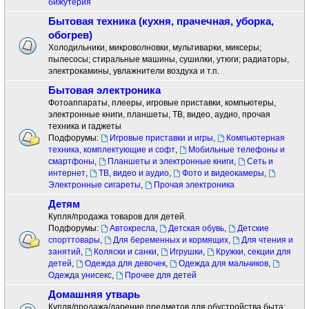
бижутерия
Бытовая техника (кухня, прачечная, уборка,
обогрев)
Холодильники, микроволновки, мультиварки, миксеры;
пылесосы; стиральные машины, сушилки, утюги; радиаторы,
электрокамины, увлажнители воздуха и т.п.
Бытовая электроника
Фотоаппараты, плееры, игровые приставки, компьютеры,
электронные книги, планшеты, ТВ, видео, аудио, прочая
техника и гаджеты
Подфорумы:
Игровые приставки и игры
,
Компьютерная
техника, комплектующие и софт
,
Мобильные телефоны и
смартфоны
,
Планшеты и электронные книги
,
Сеть и
интернет
,
ТВ, видео и аудио
,
Фото и видеокамеры
,
Электронные сигареты
,
Прочая электроника
Детям
Купля/продажа товаров для детей.
Подфорумы:
Автокресла
,
Детская обувь
,
Детские
спорттовары
,
Для беременных и кормящих
,
Для чтения и
занятий
,
Коляски и санки
,
Игрушки
,
Кружки, секции для
детей
,
Одежда для девочек
,
Одежда для мальчиков
,
Одежда унисекс
,
Прочее для детей
Домашняя утварь
Купля/продажа/дарение предметов для обустройства быта: