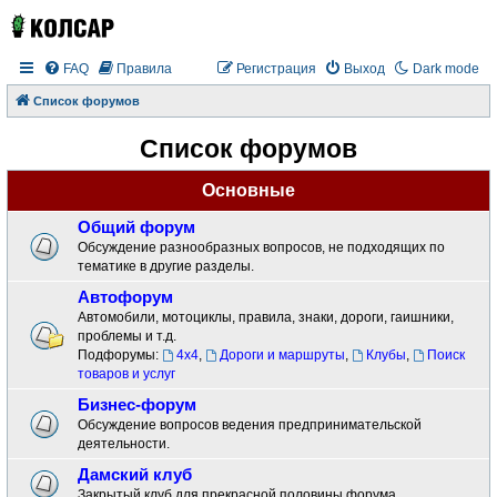
FAQ
Правила
Регистрация
Выход
Dark mode
Список форумов
Список форумов
Основные
Общий форум
Обсуждение разнообразных вопросов, не подходящих по
тематике в другие разделы.
Автофорум
Автомобили, мотоциклы, правила, знаки, дороги, гаишники,
проблемы и т.д.
Подфорумы:
4x4
,
Дороги и маршруты
,
Клубы
,
Поиск
товаров и услуг
Бизнес-форум
Обсуждение вопросов ведения предпринимательской
деятельности.
Дамский клуб
Закрытый клуб для прекрасной половины форума