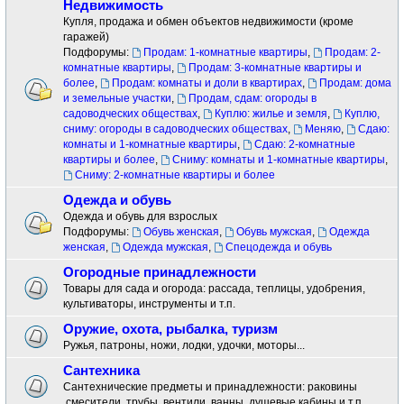
Недвижимость
Купля, продажа и обмен объектов недвижимости (кроме
гаражей)
Подфорумы:
Продам: 1-комнатные квартиры
,
Продам: 2-
комнатные квартиры
,
Продам: 3-комнатные квартиры и
более
,
Продам: комнаты и доли в квартирах
,
Продам: дома
и земельные участки
,
Продам, сдам: огороды в
садоводческих обществах
,
Куплю: жилье и земля
,
Куплю,
сниму: огороды в садоводческих обществах
,
Меняю
,
Сдаю:
комнаты и 1-комнатные квартиры
,
Сдаю: 2-комнатные
квартиры и более
,
Сниму: комнаты и 1-комнатные квартиры
,
Сниму: 2-комнатные квартиры и более
Одежда и обувь
Одежда и обувь для взрослых
Подфорумы:
Обувь женская
,
Обувь мужская
,
Одежда
женская
,
Одежда мужская
,
Спецодежда и обувь
Огородные принадлежности
Товары для сада и огорода: рассада, теплицы, удобрения,
культиваторы, инструменты и т.п.
Оружие, охота, рыбалка, туризм
Ружья, патроны, ножи, лодки, удочки, моторы...
Сантехника
Сантехнические предметы и принадлежности: раковины
.смесители ,трубы, вентили, ванны, душевые кабины и т.п.