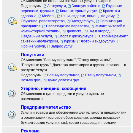
Объявления об оказании различных услуг в г. Сарове
Подфорумы:
Автоуслуги
,
Благоустройство
,
Грузовые
перевозки, грузчики
,
Компьютерные услуги
,
Красота и
здоровье
,
Мебель
,
Няни, сиделки, помощь по дому
,
Обучение, репетиторство
,
Одежда/обувь
,
Организация
праздников
,
Пассажирские перевозки
,
Ремонт бытовой и
компьютерной техники
,
Прописка
,
Сад и огород
,
Свадебные услуги
,
Спорт и физкультура
,
Стройка/ремонт/
сантехники/электрики
,
Туризм
,
Фото- и видеоуслуги
,
Прочие услуги
,
Запрос услуг
Попутчики
Объявления "Возьму попутчика", "Стану попутчиком",
"Попутные грузы". Доставка пассажиров и грузов на заказ — в
разделе Услуги.
Подфорумы:
Возьму попутчиков
,
Стану попутчиком
,
Возьму груз
,
Нужно довезти груз
Утеряно, найдено, сообщения
Объявления о купле, продаже и услугах здесь не
размещаются.
Предпринимательство
Услуги и товары для обеспечения деятельности предприятий
и организаций (торговое оборудование, аренда площадей,
бухгалтерские услуги и т.п.), кроме товаров для продажи.
Реклама