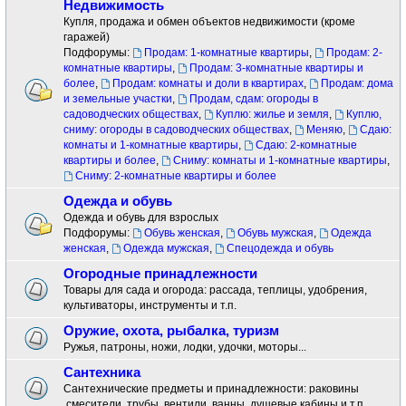
Недвижимость
Купля, продажа и обмен объектов недвижимости (кроме
гаражей)
Подфорумы:
Продам: 1-комнатные квартиры
,
Продам: 2-
комнатные квартиры
,
Продам: 3-комнатные квартиры и
более
,
Продам: комнаты и доли в квартирах
,
Продам: дома
и земельные участки
,
Продам, сдам: огороды в
садоводческих обществах
,
Куплю: жилье и земля
,
Куплю,
сниму: огороды в садоводческих обществах
,
Меняю
,
Сдаю:
комнаты и 1-комнатные квартиры
,
Сдаю: 2-комнатные
квартиры и более
,
Сниму: комнаты и 1-комнатные квартиры
,
Сниму: 2-комнатные квартиры и более
Одежда и обувь
Одежда и обувь для взрослых
Подфорумы:
Обувь женская
,
Обувь мужская
,
Одежда
женская
,
Одежда мужская
,
Спецодежда и обувь
Огородные принадлежности
Товары для сада и огорода: рассада, теплицы, удобрения,
культиваторы, инструменты и т.п.
Оружие, охота, рыбалка, туризм
Ружья, патроны, ножи, лодки, удочки, моторы...
Сантехника
Сантехнические предметы и принадлежности: раковины
.смесители ,трубы, вентили, ванны, душевые кабины и т.п.