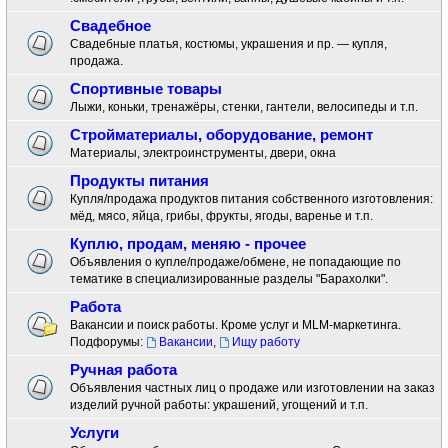
Свадебное
Свадебные платья, костюмы, украшения и пр. — купля,
продажа.
Спортивные товары
Лыжи, коньки, тренажёры, стенки, гантели, велосипеды и т.п.
Стройматериалы, оборудование, ремонт
Материалы, электроинструменты, двери, окна
Продукты питания
Купля/продажа продуктов питания собственного изготовления:
мёд, мясо, яйца, грибы, фрукты, ягоды, варенье и т.п.
Куплю, продам, меняю - прочее
Объявления о купле/продаже/обмене, не попадающие по
тематике в специализированные разделы "Барахолки".
Работа
Вакансии и поиск работы. Кроме услуг и MLM-маркетинга.
Подфорумы:
Вакансии
,
Ищу работу
Ручная работа
Объявления частных лиц о продаже или изготовлении на заказ
изделий ручной работы: украшений, угощений и т.п.
Услуги