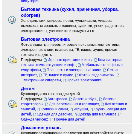
бижутерия
Бытовая техника (кухня, прачечная, уборка,
обогрев)
Холодильники, микроволновки, мультиварки, миксеры;
пылесосы; стиральные машины, сушилки, утюги; радиаторы,
электрокамины, увлажнители воздуха и т.п.
Бытовая электроника
Фотоаппараты, плееры, игровые приставки, компьютеры,
электронные книги, планшеты, ТВ, видео, аудио, прочая
техника и гаджеты
Подфорумы:
Игровые приставки и игры
,
Компьютерная
техника, комплектующие и софт
,
Мобильные телефоны и
смартфоны
,
Планшеты и электронные книги
,
Сеть и
интернет
,
ТВ, видео и аудио
,
Фото и видеокамеры
,
Электронные сигареты
,
Прочая электроника
Детям
Купля/продажа товаров для детей.
Подфорумы:
Автокресла
,
Детская обувь
,
Детские
спорттовары
,
Для беременных и кормящих
,
Для чтения и
занятий
,
Коляски и санки
,
Игрушки
,
Кружки, секции для
детей
,
Одежда для девочек
,
Одежда для мальчиков
,
Одежда унисекс
,
Прочее для детей
Домашняя утварь
Купля/продажа/дарение предметов для обустройства быта: