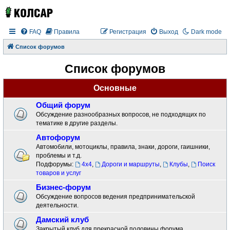
FAQ
Правила
Регистрация
Выход
Dark mode
Список форумов
Список форумов
Основные
Общий форум
Обсуждение разнообразных вопросов, не подходящих по
тематике в другие разделы.
Автофорум
Автомобили, мотоциклы, правила, знаки, дороги, гаишники,
проблемы и т.д.
Подфорумы:
4x4
,
Дороги и маршруты
,
Клубы
,
Поиск
товаров и услуг
Бизнес-форум
Обсуждение вопросов ведения предпринимательской
деятельности.
Дамский клуб
Закрытый клуб для прекрасной половины форума