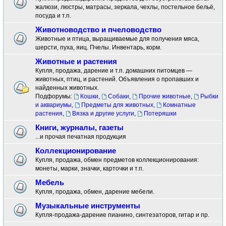
жалюзи, люстры, матрасы, зеркала, чехлы, постельное бельё,
посуда и т.п.
Животноводство и пчеловодство
Животные и птица, выращиваемые для получения мяса,
шерсти, пуха, яиц. Пчелы. Инвентарь, корм.
Животные и растения
Купля, продажа, дарение и т.п. домашних питомцев —
животных, птиц, и растений. Объявления о пропавших и
найденных животных.
Подфорумы:
Кошки
,
Собаки
,
Прочие животные
,
Рыбки
и аквариумы
,
Предметы для животных
,
Комнатные
растения
,
Вязка и другие услуги
,
Потеряшки
Книги, журналы, газеты
...и прочая печатная продукция
Коллекционирование
Купля, продажа, обмен предметов коллекционирования:
монеты, марки, значки, карточки и т.п.
Мебель
Купля, продажа, обмен, дарение мебели.
Музыкальные инструменты
Купля-продажа-дарение пианино, синтезаторов, гитар и пр.