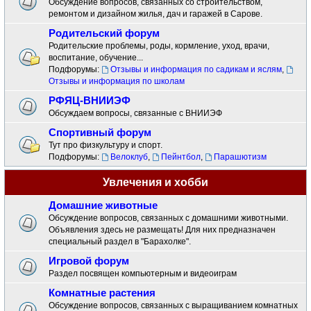
Обсуждение вопросов, связанных со строительством,
ремонтом и дизайном жилья, дач и гаражей в Сарове.
Родительский форум
Родительские проблемы, роды, кормление, уход, врачи,
воспитание, обучение...
Подфорумы:
Отзывы и информация по садикам и яслям
,
Отзывы и информация по школам
РФЯЦ-ВНИИЭФ
Обсуждаем вопросы, связанные с ВНИИЭФ
Спортивный форум
Тут про физкультуру и спорт.
Подфорумы:
Велоклуб
,
Пейнтбол
,
Парашютизм
Увлечения и хобби
Домашние животные
Обсуждение вопросов, связанных с домашними животными.
Объявления здесь не размещать! Для них предназначен
специальный раздел в "Барахолке".
Игровой форум
Раздел посвящен компьютерным и видеоиграм
Комнатные растения
Обсуждение вопросов, связанных с выращиванием комнатных