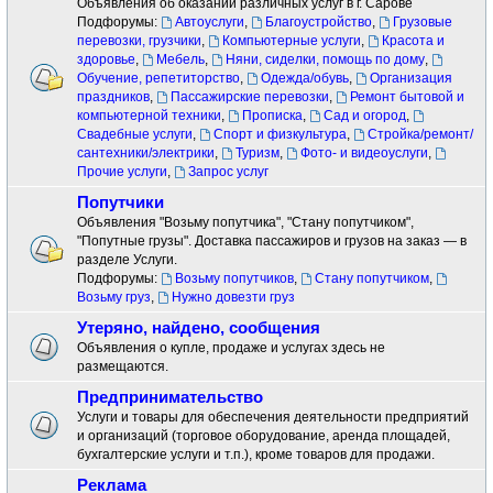
Объявления об оказании различных услуг в г. Сарове
Подфорумы:
Автоуслуги
,
Благоустройство
,
Грузовые
перевозки, грузчики
,
Компьютерные услуги
,
Красота и
здоровье
,
Мебель
,
Няни, сиделки, помощь по дому
,
Обучение, репетиторство
,
Одежда/обувь
,
Организация
праздников
,
Пассажирские перевозки
,
Ремонт бытовой и
компьютерной техники
,
Прописка
,
Сад и огород
,
Свадебные услуги
,
Спорт и физкультура
,
Стройка/ремонт/
сантехники/электрики
,
Туризм
,
Фото- и видеоуслуги
,
Прочие услуги
,
Запрос услуг
Попутчики
Объявления "Возьму попутчика", "Стану попутчиком",
"Попутные грузы". Доставка пассажиров и грузов на заказ — в
разделе Услуги.
Подфорумы:
Возьму попутчиков
,
Стану попутчиком
,
Возьму груз
,
Нужно довезти груз
Утеряно, найдено, сообщения
Объявления о купле, продаже и услугах здесь не
размещаются.
Предпринимательство
Услуги и товары для обеспечения деятельности предприятий
и организаций (торговое оборудование, аренда площадей,
бухгалтерские услуги и т.п.), кроме товаров для продажи.
Реклама