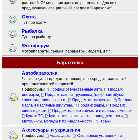
растений. Объявления здесь не размещать! Для них
предназначен специальный раздел в "Барахолке".
Охота
Тут про охоту
Рыбалка
Тут про рыбалку
Фотофорум
Фотоаппараты, съёмка, параметры, модели, и т.п.
Барахолка
Автобарахолка
Частная купля-продажа транспортных средств, запчастей,
принадлежностей и гаражей.
Подфорумы:
Продам: отечественные авто
,
Продам:
иномарки
,
Продам: газели, грузовики, (микро)автобусы,
тракторы, прицепы и т.п.
,
Продам: автоакустика
,
Продам:
масла и масляные фильтры
,
Продам: фары
,
Продам:
шины и диски
,
Продам: прочие запчасти и принадлежности
,
Куплю ТС
,
Куплю: шины, запчасти, принадлежности
,
Мотоциклы, мопеды и принадлежности
,
Гаражи
Аксессуары и украшения
Подфорумы:
Аксессуары
,
Ювелирные украшения и