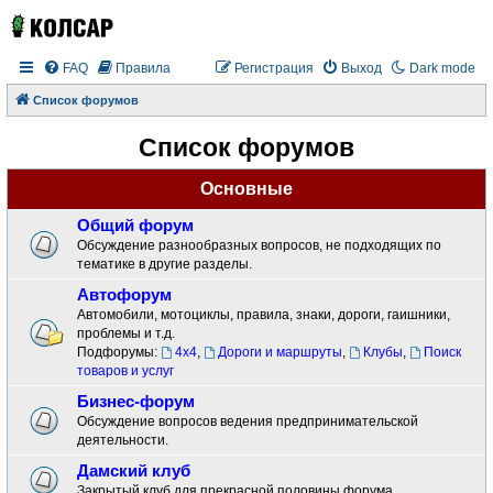
FAQ
Правила
Регистрация
Выход
Dark mode
Список форумов
Список форумов
Основные
Общий форум
Обсуждение разнообразных вопросов, не подходящих по
тематике в другие разделы.
Автофорум
Автомобили, мотоциклы, правила, знаки, дороги, гаишники,
проблемы и т.д.
Подфорумы:
4x4
,
Дороги и маршруты
,
Клубы
,
Поиск
товаров и услуг
Бизнес-форум
Обсуждение вопросов ведения предпринимательской
деятельности.
Дамский клуб
Закрытый клуб для прекрасной половины форума