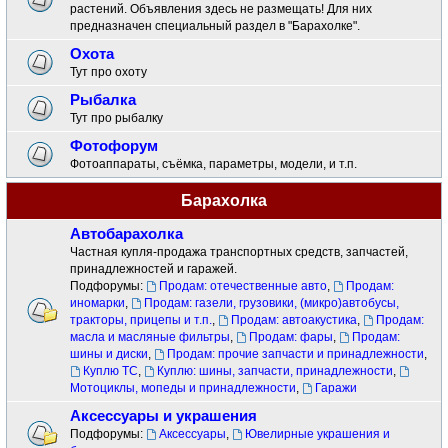
растений. Объявления здесь не размещать! Для них
предназначен специальный раздел в "Барахолке".
Охота
Тут про охоту
Рыбалка
Тут про рыбалку
Фотофорум
Фотоаппараты, съёмка, параметры, модели, и т.п.
Барахолка
Автобарахолка
Частная купля-продажа транспортных средств, запчастей,
принадлежностей и гаражей.
Подфорумы:
Продам: отечественные авто
,
Продам:
иномарки
,
Продам: газели, грузовики, (микро)автобусы,
тракторы, прицепы и т.п.
,
Продам: автоакустика
,
Продам:
масла и масляные фильтры
,
Продам: фары
,
Продам:
шины и диски
,
Продам: прочие запчасти и принадлежности
,
Куплю ТС
,
Куплю: шины, запчасти, принадлежности
,
Мотоциклы, мопеды и принадлежности
,
Гаражи
Аксессуары и украшения
Подфорумы:
Аксессуары
,
Ювелирные украшения и