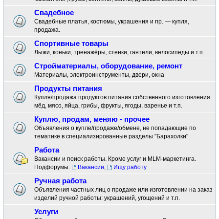
Свадебное
Свадебные платья, костюмы, украшения и пр. — купля,
продажа.
Спортивные товары
Лыжи, коньки, тренажёры, стенки, гантели, велосипеды и т.п.
Стройматериалы, оборудование, ремонт
Материалы, электроинструменты, двери, окна
Продукты питания
Купля/продажа продуктов питания собственного изготовления:
мёд, мясо, яйца, грибы, фрукты, ягоды, варенье и т.п.
Куплю, продам, меняю - прочее
Объявления о купле/продаже/обмене, не попадающие по
тематике в специализированные разделы "Барахолки".
Работа
Вакансии и поиск работы. Кроме услуг и MLM-маркетинга.
Подфорумы:
Вакансии
,
Ищу работу
Ручная работа
Объявления частных лиц о продаже или изготовлении на заказ
изделий ручной работы: украшений, угощений и т.п.
Услуги