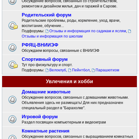
Обсуждение вопросов, связанных со строительством,
ремонтом и дизайном жилья, дач и гаражей в Сарове.
Родительский форум
Родительские проблемы, роды, кормление, уход, врачи,
воспитание, обучение...
Подфорумы:
Отзывы и информация по садикам и яслям
,
Отзывы и информация по школам
РФЯЦ-ВНИИЭФ
Обсуждаем вопросы, связанные с ВНИИЭФ
Спортивный форум
Тут про физкультуру и спорт.
Подфорумы:
Велоклуб
,
Пейнтбол
,
Парашютизм
Увлечения и хобби
Домашние животные
Обсуждение вопросов, связанных с домашними животными.
Объявления здесь не размещать! Для них предназначен
специальный раздел в "Барахолке".
Игровой форум
Раздел посвящен компьютерным и видеоиграм
Комнатные растения
Обсуждение вопросов, связанных с выращиванием комнатных