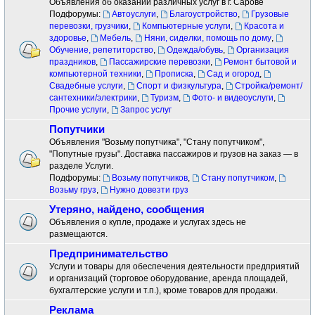
Объявления об оказании различных услуг в г. Сарове
Подфорумы:
Автоуслуги
,
Благоустройство
,
Грузовые
перевозки, грузчики
,
Компьютерные услуги
,
Красота и
здоровье
,
Мебель
,
Няни, сиделки, помощь по дому
,
Обучение, репетиторство
,
Одежда/обувь
,
Организация
праздников
,
Пассажирские перевозки
,
Ремонт бытовой и
компьютерной техники
,
Прописка
,
Сад и огород
,
Свадебные услуги
,
Спорт и физкультура
,
Стройка/ремонт/
сантехники/электрики
,
Туризм
,
Фото- и видеоуслуги
,
Прочие услуги
,
Запрос услуг
Попутчики
Объявления "Возьму попутчика", "Стану попутчиком",
"Попутные грузы". Доставка пассажиров и грузов на заказ — в
разделе Услуги.
Подфорумы:
Возьму попутчиков
,
Стану попутчиком
,
Возьму груз
,
Нужно довезти груз
Утеряно, найдено, сообщения
Объявления о купле, продаже и услугах здесь не
размещаются.
Предпринимательство
Услуги и товары для обеспечения деятельности предприятий
и организаций (торговое оборудование, аренда площадей,
бухгалтерские услуги и т.п.), кроме товаров для продажи.
Реклама