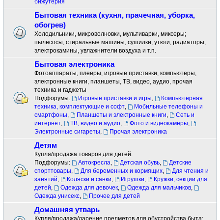
бижутерия
Бытовая техника (кухня, прачечная, уборка,
обогрев)
Холодильники, микроволновки, мультиварки, миксеры;
пылесосы; стиральные машины, сушилки, утюги; радиаторы,
электрокамины, увлажнители воздуха и т.п.
Бытовая электроника
Фотоаппараты, плееры, игровые приставки, компьютеры,
электронные книги, планшеты, ТВ, видео, аудио, прочая
техника и гаджеты
Подфорумы:
Игровые приставки и игры
,
Компьютерная
техника, комплектующие и софт
,
Мобильные телефоны и
смартфоны
,
Планшеты и электронные книги
,
Сеть и
интернет
,
ТВ, видео и аудио
,
Фото и видеокамеры
,
Электронные сигареты
,
Прочая электроника
Детям
Купля/продажа товаров для детей.
Подфорумы:
Автокресла
,
Детская обувь
,
Детские
спорттовары
,
Для беременных и кормящих
,
Для чтения и
занятий
,
Коляски и санки
,
Игрушки
,
Кружки, секции для
детей
,
Одежда для девочек
,
Одежда для мальчиков
,
Одежда унисекс
,
Прочее для детей
Домашняя утварь
Купля/продажа/дарение предметов для обустройства быта: