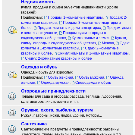
Недвижимость
Купля, продажа и обмен объектов недвижимости (кроме
гаражей)
Подфорумы:
Продам: 1-комнатные квартиры
,
Продам: 2-
комнатные квартиры
,
Продам: 3-комнатные квартиры и
более
,
Продам: комнаты и доли в квартирах
,
Продам: дома
и земельные участки
,
Продам, сдам: огороды в
садоводческих обществах
,
Куплю: жилье и земля
,
Куплю,
сниму: огороды в садоводческих обществах
,
Меняю
,
Сдаю:
комнаты и 1-комнатные квартиры
,
Сдаю: 2-комнатные
квартиры и более
,
Сниму: комнаты и 1-комнатные квартиры
,
Сниму: 2-комнатные квартиры и более
Одежда и обувь
Одежда и обувь для взрослых
Подфорумы:
Обувь женская
,
Обувь мужская
,
Одежда
женская
,
Одежда мужская
,
Спецодежда и обувь
Огородные принадлежности
Товары для сада и огорода: рассада, теплицы, удобрения,
культиваторы, инструменты и т.п.
Оружие, охота, рыбалка, туризм
Ружья, патроны, ножи, лодки, удочки, моторы...
Сантехника
Сантехнические предметы и принадлежности: раковины
.смесители ,трубы, вентили, ванны, душевые кабины и т.п.