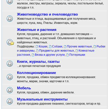
жалюзи, люстры, матрасы, зеркала, чехлы, постельное бельё,
посуда и т.п.
Животноводство и пчеловодство
Животные и птица, выращиваемые для получения мяса,
шерсти, пуха, яиц. Пчелы. Инвентарь, корм.
Животные и растения
Купля, продажа, дарение и т.п. домашних питомцев —
животных, птиц, и растений. Объявления о пропавших и
найденных животных.
Подфорумы:
Кошки
,
Собаки
,
Прочие животные
,
Рыбки
и аквариумы
,
Предметы для животных
,
Комнатные
растения
,
Вязка и другие услуги
,
Потеряшки
Книги, журналы, газеты
...и прочая печатная продукция
Коллекционирование
Купля, продажа, обмен предметов коллекционирования:
монеты, марки, значки, карточки и т.п.
Мебель
Купля, продажа, обмен, дарение мебели.
Музыкальные инструменты
Купля-продажа-дарение пианино, синтезаторов, гитар и пр.