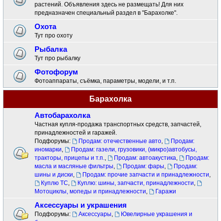
растений. Объявления здесь не размещать! Для них
предназначен специальный раздел в "Барахолке".
Охота
Тут про охоту
Рыбалка
Тут про рыбалку
Фотофорум
Фотоаппараты, съёмка, параметры, модели, и т.п.
Барахолка
Автобарахолка
Частная купля-продажа транспортных средств, запчастей,
принадлежностей и гаражей.
Подфорумы:
Продам: отечественные авто
,
Продам:
иномарки
,
Продам: газели, грузовики, (микро)автобусы,
тракторы, прицепы и т.п.
,
Продам: автоакустика
,
Продам:
масла и масляные фильтры
,
Продам: фары
,
Продам:
шины и диски
,
Продам: прочие запчасти и принадлежности
,
Куплю ТС
,
Куплю: шины, запчасти, принадлежности
,
Мотоциклы, мопеды и принадлежности
,
Гаражи
Аксессуары и украшения
Подфорумы:
Аксессуары
,
Ювелирные украшения и