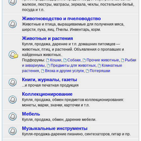
жалюзи, люстры, матрасы, зеркала, чехлы, постельное бельё,
посуда и т.п.
Животноводство и пчеловодство
Животные и птица, выращиваемые для получения мяса,
шерсти, пуха, яиц. Пчелы. Инвентарь, корм.
Животные и растения
Купля, продажа, дарение и т.п. домашних питомцев —
животных, птиц, и растений. Объявления о пропавших и
найденных животных.
Подфорумы:
Кошки
,
Собаки
,
Прочие животные
,
Рыбки
и аквариумы
,
Предметы для животных
,
Комнатные
растения
,
Вязка и другие услуги
,
Потеряшки
Книги, журналы, газеты
...и прочая печатная продукция
Коллекционирование
Купля, продажа, обмен предметов коллекционирования:
монеты, марки, значки, карточки и т.п.
Мебель
Купля, продажа, обмен, дарение мебели.
Музыкальные инструменты
Купля-продажа-дарение пианино, синтезаторов, гитар и пр.