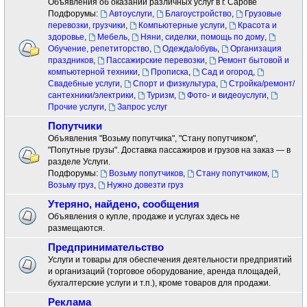
Объявления об оказании различных услуг в г. Сарове
Подфорумы:
Автоуслуги
,
Благоустройство
,
Грузовые
перевозки, грузчики
,
Компьютерные услуги
,
Красота и
здоровье
,
Мебель
,
Няни, сиделки, помощь по дому
,
Обучение, репетиторство
,
Одежда/обувь
,
Организация
праздников
,
Пассажирские перевозки
,
Ремонт бытовой и
компьютерной техники
,
Прописка
,
Сад и огород
,
Свадебные услуги
,
Спорт и физкультура
,
Стройка/ремонт/
сантехники/электрики
,
Туризм
,
Фото- и видеоуслуги
,
Прочие услуги
,
Запрос услуг
Попутчики
Объявления "Возьму попутчика", "Стану попутчиком",
"Попутные грузы". Доставка пассажиров и грузов на заказ — в
разделе Услуги.
Подфорумы:
Возьму попутчиков
,
Стану попутчиком
,
Возьму груз
,
Нужно довезти груз
Утеряно, найдено, сообщения
Объявления о купле, продаже и услугах здесь не
размещаются.
Предпринимательство
Услуги и товары для обеспечения деятельности предприятий
и организаций (торговое оборудование, аренда площадей,
бухгалтерские услуги и т.п.), кроме товаров для продажи.
Реклама