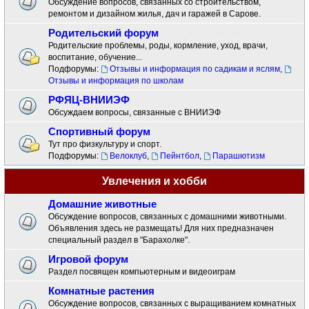
Обсуждение вопросов, связанных со строительством,
ремонтом и дизайном жилья, дач и гаражей в Сарове.
Родительский форум
Родительские проблемы, роды, кормление, уход, врачи,
воспитание, обучение...
Подфорумы:
Отзывы и информация по садикам и яслям
,
Отзывы и информация по школам
РФЯЦ-ВНИИЭФ
Обсуждаем вопросы, связанные с ВНИИЭФ
Спортивный форум
Тут про физкультуру и спорт.
Подфорумы:
Велоклуб
,
Пейнтбол
,
Парашютизм
Увлечения и хобби
Домашние животные
Обсуждение вопросов, связанных с домашними животными.
Объявления здесь не размещать! Для них предназначен
специальный раздел в "Барахолке".
Игровой форум
Раздел посвящен компьютерным и видеоиграм
Комнатные растения
Обсуждение вопросов, связанных с выращиванием комнатных