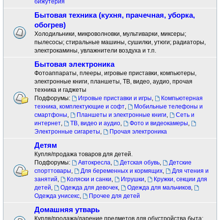
бижутерия
Бытовая техника (кухня, прачечная, уборка,
обогрев)
Холодильники, микроволновки, мультиварки, миксеры;
пылесосы; стиральные машины, сушилки, утюги; радиаторы,
электрокамины, увлажнители воздуха и т.п.
Бытовая электроника
Фотоаппараты, плееры, игровые приставки, компьютеры,
электронные книги, планшеты, ТВ, видео, аудио, прочая
техника и гаджеты
Подфорумы:
Игровые приставки и игры
,
Компьютерная
техника, комплектующие и софт
,
Мобильные телефоны и
смартфоны
,
Планшеты и электронные книги
,
Сеть и
интернет
,
ТВ, видео и аудио
,
Фото и видеокамеры
,
Электронные сигареты
,
Прочая электроника
Детям
Купля/продажа товаров для детей.
Подфорумы:
Автокресла
,
Детская обувь
,
Детские
спорттовары
,
Для беременных и кормящих
,
Для чтения и
занятий
,
Коляски и санки
,
Игрушки
,
Кружки, секции для
детей
,
Одежда для девочек
,
Одежда для мальчиков
,
Одежда унисекс
,
Прочее для детей
Домашняя утварь
Купля/продажа/дарение предметов для обустройства быта: