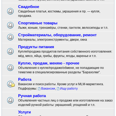
Свадебное
Свадебные платья, костюмы, украшения и пр. — купля,
продажа.
Спортивные товары
Лыжи, коньки, тренажёры, стенки, гантели, велосипеды и т.п.
Стройматериалы, оборудование, ремонт
Материалы, электроинструменты, двери, окна
Продукты питания
Купля/продажа продуктов питания собственного изготовления:
мёд, мясо, яйца, грибы, фрукты, ягоды, варенье и т.п.
Куплю, продам, меняю - прочее
Объявления о купле/продаже/обмене, не попадающие по
тематике в специализированные разделы "Барахолки".
Работа
Вакансии и поиск работы. Кроме услуг и MLM-маркетинга.
Подфорумы:
Вакансии
,
Ищу работу
Ручная работа
Объявления частных лиц о продаже или изготовлении на заказ
изделий ручной работы: украшений, угощений и т.п.
Услуги