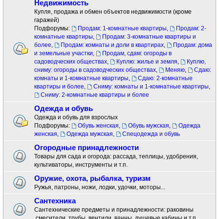
Недвижимость
Купля, продажа и обмен объектов недвижимости (кроме
гаражей)
Подфорумы:
Продам: 1-комнатные квартиры
,
Продам: 2-
комнатные квартиры
,
Продам: 3-комнатные квартиры и
более
,
Продам: комнаты и доли в квартирах
,
Продам: дома
и земельные участки
,
Продам, сдам: огороды в
садоводческих обществах
,
Куплю: жилье и земля
,
Куплю,
сниму: огороды в садоводческих обществах
,
Меняю
,
Сдаю:
комнаты и 1-комнатные квартиры
,
Сдаю: 2-комнатные
квартиры и более
,
Сниму: комнаты и 1-комнатные квартиры
,
Сниму: 2-комнатные квартиры и более
Одежда и обувь
Одежда и обувь для взрослых
Подфорумы:
Обувь женская
,
Обувь мужская
,
Одежда
женская
,
Одежда мужская
,
Спецодежда и обувь
Огородные принадлежности
Товары для сада и огорода: рассада, теплицы, удобрения,
культиваторы, инструменты и т.п.
Оружие, охота, рыбалка, туризм
Ружья, патроны, ножи, лодки, удочки, моторы...
Сантехника
Сантехнические предметы и принадлежности: раковины
.смесители ,трубы, вентили, ванны, душевые кабины и т.п.