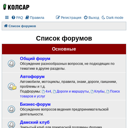
FAQ
Правила
Регистрация
Выход
Dark mode
Список форумов
Список форумов
Основные
Общий форум
Обсуждение разнообразных вопросов, не подходящих по
тематике в другие разделы.
Автофорум
Автомобили, мотоциклы, правила, знаки, дороги, гаишники,
проблемы и т.д.
Подфорумы:
4x4
,
Дороги и маршруты
,
Клубы
,
Поиск
товаров и услуг
Бизнес-форум
Обсуждение вопросов ведения предпринимательской
деятельности.
Дамский клуб
Закрытый клуб для прекрасной половины форума