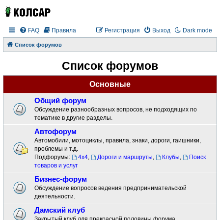
FAQ
Правила
Регистрация
Выход
Dark mode
Список форумов
Список форумов
Основные
Общий форум
Обсуждение разнообразных вопросов, не подходящих по
тематике в другие разделы.
Автофорум
Автомобили, мотоциклы, правила, знаки, дороги, гаишники,
проблемы и т.д.
Подфорумы:
4x4
,
Дороги и маршруты
,
Клубы
,
Поиск
товаров и услуг
Бизнес-форум
Обсуждение вопросов ведения предпринимательской
деятельности.
Дамский клуб
Закрытый клуб для прекрасной половины форума