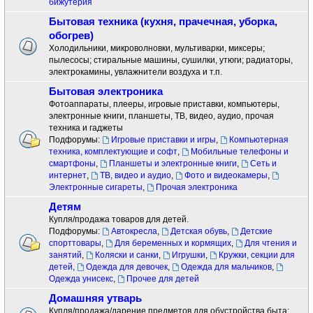
бижутерия
Бытовая техника (кухня, прачечная, уборка,
обогрев)
Холодильники, микроволновки, мультиварки, миксеры;
пылесосы; стиральные машины, сушилки, утюги; радиаторы,
электрокамины, увлажнители воздуха и т.п.
Бытовая электроника
Фотоаппараты, плееры, игровые приставки, компьютеры,
электронные книги, планшеты, ТВ, видео, аудио, прочая
техника и гаджеты
Подфорумы:
Игровые приставки и игры
,
Компьютерная
техника, комплектующие и софт
,
Мобильные телефоны и
смартфоны
,
Планшеты и электронные книги
,
Сеть и
интернет
,
ТВ, видео и аудио
,
Фото и видеокамеры
,
Электронные сигареты
,
Прочая электроника
Детям
Купля/продажа товаров для детей.
Подфорумы:
Автокресла
,
Детская обувь
,
Детские
спорттовары
,
Для беременных и кормящих
,
Для чтения и
занятий
,
Коляски и санки
,
Игрушки
,
Кружки, секции для
детей
,
Одежда для девочек
,
Одежда для мальчиков
,
Одежда унисекс
,
Прочее для детей
Домашняя утварь
Купля/продажа/дарение предметов для обустройства быта: