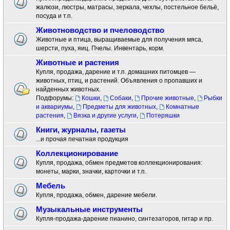
жалюзи, люстры, матрасы, зеркала, чехлы, постельное бельё,
посуда и т.п.
Животноводство и пчеловодство
Животные и птица, выращиваемые для получения мяса,
шерсти, пуха, яиц. Пчелы. Инвентарь, корм.
Животные и растения
Купля, продажа, дарение и т.п. домашних питомцев —
животных, птиц, и растений. Объявления о пропавших и
найденных животных.
Подфорумы:
Кошки
,
Собаки
,
Прочие животные
,
Рыбки
и аквариумы
,
Предметы для животных
,
Комнатные
растения
,
Вязка и другие услуги
,
Потеряшки
Книги, журналы, газеты
...и прочая печатная продукция
Коллекционирование
Купля, продажа, обмен предметов коллекционирования:
монеты, марки, значки, карточки и т.п.
Мебель
Купля, продажа, обмен, дарение мебели.
Музыкальные инструменты
Купля-продажа-дарение пианино, синтезаторов, гитар и пр.