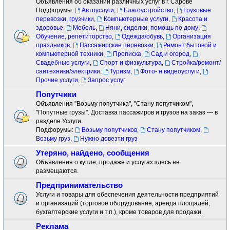
Объявления об оказании различных услуг в г. Сарове
Подфорумы:
Автоуслуги
,
Благоустройство
,
Грузовые
перевозки, грузчики
,
Компьютерные услуги
,
Красота и
здоровье
,
Мебель
,
Няни, сиделки, помощь по дому
,
Обучение, репетиторство
,
Одежда/обувь
,
Организация
праздников
,
Пассажирские перевозки
,
Ремонт бытовой и
компьютерной техники
,
Прописка
,
Сад и огород
,
Свадебные услуги
,
Спорт и физкультура
,
Стройка/ремонт/
сантехники/электрики
,
Туризм
,
Фото- и видеоуслуги
,
Прочие услуги
,
Запрос услуг
Попутчики
Объявления "Возьму попутчика", "Стану попутчиком",
"Попутные грузы". Доставка пассажиров и грузов на заказ — в
разделе Услуги.
Подфорумы:
Возьму попутчиков
,
Стану попутчиком
,
Возьму груз
,
Нужно довезти груз
Утеряно, найдено, сообщения
Объявления о купле, продаже и услугах здесь не
размещаются.
Предпринимательство
Услуги и товары для обеспечения деятельности предприятий
и организаций (торговое оборудование, аренда площадей,
бухгалтерские услуги и т.п.), кроме товаров для продажи.
Реклама