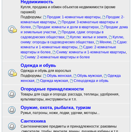
Недвижимость
Купля, продажа и обмен объектов недвижимости (кроме
гаражей)
Подфорумы:
Продам: 1-комнатные квартиры
,
Продам: 2-
комнатные квартиры
,
Продам: 3-комнатные квартиры и
более
,
Продам: комнаты и доли в квартирах
,
Продам: дома
и земельные участки
,
Продам, сдам: огороды в
садоводческих обществах
,
Куплю: жилье и земля
,
Куплю,
сниму: огороды в садоводческих обществах
,
Меняю
,
Сдаю:
комнаты и 1-комнатные квартиры
,
Сдаю: 2-комнатные
квартиры и более
,
Сниму: комнаты и 1-комнатные квартиры
,
Сниму: 2-комнатные квартиры и более
Одежда и обувь
Одежда и обувь для взрослых
Подфорумы:
Обувь женская
,
Обувь мужская
,
Одежда
женская
,
Одежда мужская
,
Спецодежда и обувь
Огородные принадлежности
Товары для сада и огорода: рассада, теплицы, удобрения,
культиваторы, инструменты и т.п.
Оружие, охота, рыбалка, туризм
Ружья, патроны, ножи, лодки, удочки, моторы...
Сантехника
Сантехнические предметы и принадлежности: раковины
.смесители ,трубы, вентили, ванны, душевые кабины и т.п.