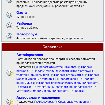
растений. Объявления здесь не размещать! Для них
предназначен специальный раздел в "Барахолке".
Охота
Тут про охоту
Рыбалка
Тут про рыбалку
Фотофорум
Фотоаппараты, съёмка, параметры, модели, и т.п.
Барахолка
Автобарахолка
Частная купля-продажа транспортных средств, запчастей,
принадлежностей и гаражей.
Подфорумы:
Продам: отечественные авто
,
Продам:
иномарки
,
Продам: газели, грузовики, (микро)автобусы,
тракторы, прицепы и т.п.
,
Продам: автоакустика
,
Продам:
масла и масляные фильтры
,
Продам: фары
,
Продам:
шины и диски
,
Продам: прочие запчасти и принадлежности
,
Куплю ТС
,
Куплю: шины, запчасти, принадлежности
,
Мотоциклы, мопеды и принадлежности
,
Гаражи
Аксессуары и украшения
Подфорумы:
Аксессуары
,
Ювелирные украшения и