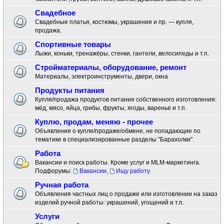
Свадебное
Свадебные платья, костюмы, украшения и пр. — купля,
продажа.
Спортивные товары
Лыжи, коньки, тренажёры, стенки, гантели, велосипеды и т.п.
Стройматериалы, оборудование, ремонт
Материалы, электроинструменты, двери, окна
Продукты питания
Купля/продажа продуктов питания собственного изготовления:
мёд, мясо, яйца, грибы, фрукты, ягоды, варенье и т.п.
Куплю, продам, меняю - прочее
Объявления о купле/продаже/обмене, не попадающие по
тематике в специализированные разделы "Барахолки".
Работа
Вакансии и поиск работы. Кроме услуг и MLM-маркетинга.
Подфорумы:
Вакансии
,
Ищу работу
Ручная работа
Объявления частных лиц о продаже или изготовлении на заказ
изделий ручной работы: украшений, угощений и т.п.
Услуги