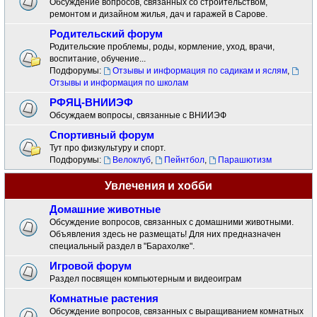
Обсуждение вопросов, связанных со строительством,
ремонтом и дизайном жилья, дач и гаражей в Сарове.
Родительский форум
Родительские проблемы, роды, кормление, уход, врачи,
воспитание, обучение...
Подфорумы:
Отзывы и информация по садикам и яслям
,
Отзывы и информация по школам
РФЯЦ-ВНИИЭФ
Обсуждаем вопросы, связанные с ВНИИЭФ
Спортивный форум
Тут про физкультуру и спорт.
Подфорумы:
Велоклуб
,
Пейнтбол
,
Парашютизм
Увлечения и хобби
Домашние животные
Обсуждение вопросов, связанных с домашними животными.
Объявления здесь не размещать! Для них предназначен
специальный раздел в "Барахолке".
Игровой форум
Раздел посвящен компьютерным и видеоиграм
Комнатные растения
Обсуждение вопросов, связанных с выращиванием комнатных