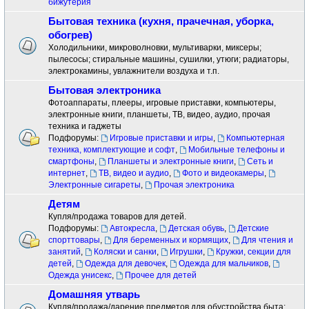
бижутерия
Бытовая техника (кухня, прачечная, уборка,
обогрев)
Холодильники, микроволновки, мультиварки, миксеры;
пылесосы; стиральные машины, сушилки, утюги; радиаторы,
электрокамины, увлажнители воздуха и т.п.
Бытовая электроника
Фотоаппараты, плееры, игровые приставки, компьютеры,
электронные книги, планшеты, ТВ, видео, аудио, прочая
техника и гаджеты
Подфорумы:
Игровые приставки и игры
,
Компьютерная
техника, комплектующие и софт
,
Мобильные телефоны и
смартфоны
,
Планшеты и электронные книги
,
Сеть и
интернет
,
ТВ, видео и аудио
,
Фото и видеокамеры
,
Электронные сигареты
,
Прочая электроника
Детям
Купля/продажа товаров для детей.
Подфорумы:
Автокресла
,
Детская обувь
,
Детские
спорттовары
,
Для беременных и кормящих
,
Для чтения и
занятий
,
Коляски и санки
,
Игрушки
,
Кружки, секции для
детей
,
Одежда для девочек
,
Одежда для мальчиков
,
Одежда унисекс
,
Прочее для детей
Домашняя утварь
Купля/продажа/дарение предметов для обустройства быта: