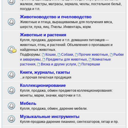
жалюзи, люстры, матрасы, зеркала, чехлы, постельное бельё,
посуда и т.п.
Животноводство и пчеловодство
Животные и птица, выращиваемые для получения мяса,
шерсти, пуха, яиц. Пчелы. Инвентарь, корм.
Животные и растения
Купля, продажа, дарение и т.п. домашних питомцев —
животных, птиц, и растений. Объявления о пропавших и
найденных животных.
Подфорумы:
Кошки
,
Собаки
,
Прочие животные
,
Рыбки
и аквариумы
,
Предметы для животных
,
Комнатные
растения
,
Вязка и другие услуги
,
Потеряшки
Книги, журналы, газеты
...и прочая печатная продукция
Коллекционирование
Купля, продажа, обмен предметов коллекционирования:
монеты, марки, значки, карточки и т.п.
Мебель
Купля, продажа, обмен, дарение мебели.
Музыкальные инструменты
Купля-продажа-дарение пианино, синтезаторов, гитар и пр.