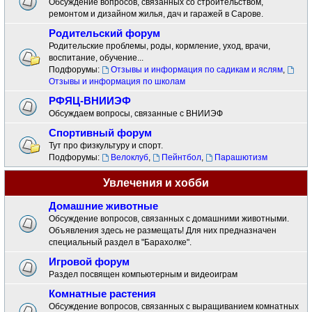
Обсуждение вопросов, связанных со строительством,
ремонтом и дизайном жилья, дач и гаражей в Сарове.
Родительский форум
Родительские проблемы, роды, кормление, уход, врачи,
воспитание, обучение...
Подфорумы:
Отзывы и информация по садикам и яслям
,
Отзывы и информация по школам
РФЯЦ-ВНИИЭФ
Обсуждаем вопросы, связанные с ВНИИЭФ
Спортивный форум
Тут про физкультуру и спорт.
Подфорумы:
Велоклуб
,
Пейнтбол
,
Парашютизм
Увлечения и хобби
Домашние животные
Обсуждение вопросов, связанных с домашними животными.
Объявления здесь не размещать! Для них предназначен
специальный раздел в "Барахолке".
Игровой форум
Раздел посвящен компьютерным и видеоиграм
Комнатные растения
Обсуждение вопросов, связанных с выращиванием комнатных