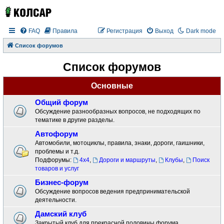
FAQ
Правила
Регистрация
Выход
Dark mode
Список форумов
Список форумов
Основные
Общий форум
Обсуждение разнообразных вопросов, не подходящих по
тематике в другие разделы.
Автофорум
Автомобили, мотоциклы, правила, знаки, дороги, гаишники,
проблемы и т.д.
Подфорумы:
4x4
,
Дороги и маршруты
,
Клубы
,
Поиск
товаров и услуг
Бизнес-форум
Обсуждение вопросов ведения предпринимательской
деятельности.
Дамский клуб
Закрытый клуб для прекрасной половины форума