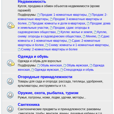
Недвижимость
Купля, продажа и обмен объектов недвижимости (кроме
гаражей)
Подфорумы:
Продам: 1-комнатные квартиры
,
Продам: 2-
комнатные квартиры
,
Продам: 3-комнатные квартиры и
более
,
Продам: комнаты и доли в квартирах
,
Продам: дома
и земельные участки
,
Продам, сдам: огороды в
садоводческих обществах
,
Куплю: жилье и земля
,
Куплю,
сниму: огороды в садоводческих обществах
,
Меняю
,
Сдаю:
комнаты и 1-комнатные квартиры
,
Сдаю: 2-комнатные
квартиры и более
,
Сниму: комнаты и 1-комнатные квартиры
,
Сниму: 2-комнатные квартиры и более
Одежда и обувь
Одежда и обувь для взрослых
Подфорумы:
Обувь женская
,
Обувь мужская
,
Одежда
женская
,
Одежда мужская
,
Спецодежда и обувь
Огородные принадлежности
Товары для сада и огорода: рассада, теплицы, удобрения,
культиваторы, инструменты и т.п.
Оружие, охота, рыбалка, туризм
Ружья, патроны, ножи, лодки, удочки, моторы...
Сантехника
Сантехнические предметы и принадлежности: раковины
.смесители ,трубы, вентили, ванны, душевые кабины и т.п.