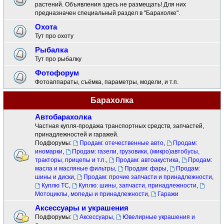
растений. Объявления здесь не размещать! Для них
предназначен специальный раздел в "Барахолке".
Охота
Тут про охоту
Рыбалка
Тут про рыбалку
Фотофорум
Фотоаппараты, съёмка, параметры, модели, и т.п.
Барахолка
Автобарахолка
Частная купля-продажа транспортных средств, запчастей,
принадлежностей и гаражей.
Подфорумы:
Продам: отечественные авто
,
Продам:
иномарки
,
Продам: газели, грузовики, (микро)автобусы,
тракторы, прицепы и т.п.
,
Продам: автоакустика
,
Продам:
масла и масляные фильтры
,
Продам: фары
,
Продам:
шины и диски
,
Продам: прочие запчасти и принадлежности
,
Куплю ТС
,
Куплю: шины, запчасти, принадлежности
,
Мотоциклы, мопеды и принадлежности
,
Гаражи
Аксессуары и украшения
Подфорумы:
Аксессуары
,
Ювелирные украшения и