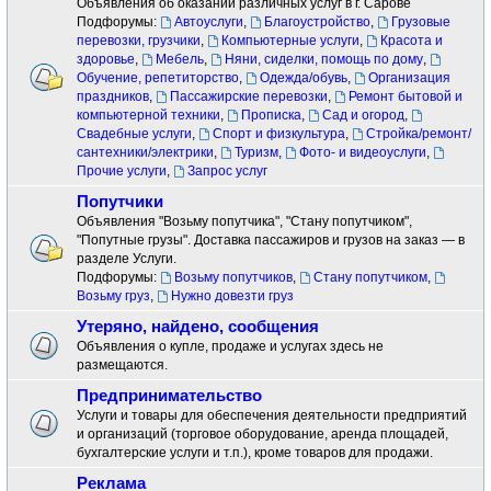
Объявления об оказании различных услуг в г. Сарове
Подфорумы:
Автоуслуги
,
Благоустройство
,
Грузовые
перевозки, грузчики
,
Компьютерные услуги
,
Красота и
здоровье
,
Мебель
,
Няни, сиделки, помощь по дому
,
Обучение, репетиторство
,
Одежда/обувь
,
Организация
праздников
,
Пассажирские перевозки
,
Ремонт бытовой и
компьютерной техники
,
Прописка
,
Сад и огород
,
Свадебные услуги
,
Спорт и физкультура
,
Стройка/ремонт/
сантехники/электрики
,
Туризм
,
Фото- и видеоуслуги
,
Прочие услуги
,
Запрос услуг
Попутчики
Объявления "Возьму попутчика", "Стану попутчиком",
"Попутные грузы". Доставка пассажиров и грузов на заказ — в
разделе Услуги.
Подфорумы:
Возьму попутчиков
,
Стану попутчиком
,
Возьму груз
,
Нужно довезти груз
Утеряно, найдено, сообщения
Объявления о купле, продаже и услугах здесь не
размещаются.
Предпринимательство
Услуги и товары для обеспечения деятельности предприятий
и организаций (торговое оборудование, аренда площадей,
бухгалтерские услуги и т.п.), кроме товаров для продажи.
Реклама