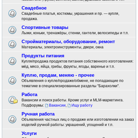
Свадебное
Свадебные платья, костюмы, украшения и пр. — купля,
продажа.
Спортивные товары
Лыжи, коньки, тренажёры, стенки, гантели, велосипеды и т.п.
Стройматериалы, оборудование, ремонт
Материалы, электроинструменты, двери, окна
Продукты питания
Купля/продажа продуктов питания собственного изготовления:
мёд, мясо, яйца, грибы, фрукты, ягоды, варенье и т.п.
Куплю, продам, меняю - прочее
Объявления о купле/продаже/обмене, не попадающие по
тематике в специализированные разделы "Барахолки".
Работа
Вакансии и поиск работы. Кроме услуг и MLM-маркетинга.
Подфорумы:
Вакансии
,
Ищу работу
Ручная работа
Объявления частных лиц о продаже или изготовлении на заказ
изделий ручной работы: украшений, угощений и т.п.
Услуги